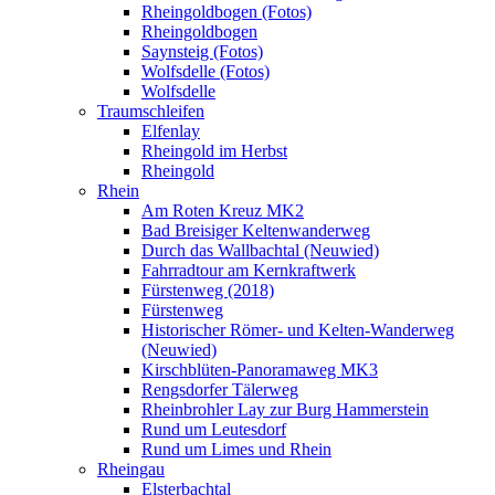
Rheingoldbogen (Fotos)
Rheingoldbogen
Saynsteig (Fotos)
Wolfsdelle (Fotos)
Wolfsdelle
Traumschleifen
Elfenlay
Rheingold im Herbst
Rheingold
Rhein
Am Roten Kreuz MK2
Bad Breisiger Keltenwanderweg
Durch das Wallbachtal (Neuwied)
Fahrradtour am Kernkraftwerk
Fürstenweg (2018)
Fürstenweg
Historischer Römer- und Kelten-Wanderweg
(Neuwied)
Kirschblüten-Panoramaweg MK3
Rengsdorfer Tälerweg
Rheinbrohler Lay zur Burg Hammerstein
Rund um Leutesdorf
Rund um Limes und Rhein
Rheingau
Elsterbachtal