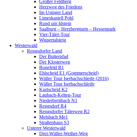
Großer Feldberg
Herzweg des Friedens
Im Usinger Land
Limeskastell Pohl
Rund um Idstein
Saalburg – Herzbergturm – Hessenpark
Vier-Täler-Tour
Wispertalsteig
Westerwald
Rengsdorfer Land
Der Butterpfad
Der Klosterweg
Bonefeld B1
Ehlscheid E1 (Gommerscheid)
Wäller Tour Iserbachschleife (2016)
Wäller Tour Iserbachschleife
Kurtscheid K2
Laubach-Kelten-Tour
Niederbreitbach N1
Rengsdorf R4
Rengsdorfer Tälerweg R2
Melsbach Me1
Straßenhaus S3
Unterer Westerwald
Drei-Wäller-Weiher-Weg