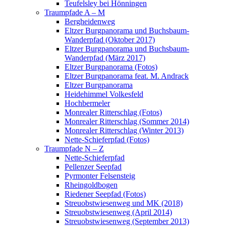
Teufelsley bei Hönningen
Traumpfade A – M
Bergheidenweg
Eltzer Burgpanorama und Buchsbaum-
Wanderpfad (Oktober 2017)
Eltzer Burgpanorama und Buchsbaum-
Wanderpfad (März 2017)
Eltzer Burgpanorama (Fotos)
Eltzer Burgpanorama feat. M. Andrack
Eltzer Burgpanorama
Heidehimmel Volkesfeld
Hochbermeler
Monrealer Ritterschlag (Fotos)
Monrealer Ritterschlag (Sommer 2014)
Monrealer Ritterschlag (Winter 2013)
Nette-Schieferpfad (Fotos)
Traumpfade N – Z
Nette-Schieferpfad
Pellenzer Seepfad
Pyrmonter Felsensteig
Rheingoldbogen
Riedener Seepfad (Fotos)
Streuobstwiesenweg und MK (2018)
Streuobstwiesenweg (April 2014)
Streuobstwiesenweg (September 2013)