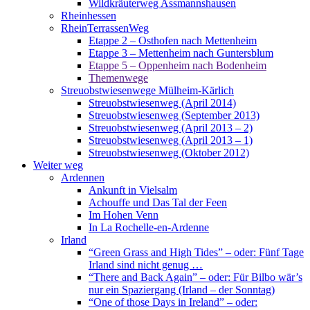
Wildkräuterweg Assmannshausen
Rheinhessen
RheinTerrassenWeg
Etappe 2 – Osthofen nach Mettenheim
Etappe 3 – Mettenheim nach Guntersblum
Etappe 5 – Oppenheim nach Bodenheim
Themenwege
Streuobstwiesenwege Mülheim-Kärlich
Streuobstwiesenweg (April 2014)
Streuobstwiesenweg (September 2013)
Streuobstwiesenweg (April 2013 – 2)
Streuobstwiesenweg (April 2013 – 1)
Streuobstwiesenweg (Oktober 2012)
Weiter weg
Ardennen
Ankunft in Vielsalm
Achouffe und Das Tal der Feen
Im Hohen Venn
In La Rochelle-en-Ardenne
Irland
“Green Grass and High Tides” – oder: Fünf Tage
Irland sind nicht genug …
“There and Back Again” – oder: Für Bilbo wär’s
nur ein Spaziergang (Irland – der Sonntag)
“One of those Days in Ireland” – oder: