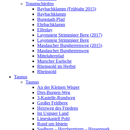
Traumschleifen
Baybachklamm (Frühjahr 2015)
Baybachklamm
Burgstadt-Pfad
Ehrbachklamm
Elfenlay
Layensteig Strimmiger Berg (2017)
Layensteig Strimmiger Berg
Masdascher Burgherrenweg (2015)
Masdascher Burgherrenweg
Mittelalterpfad
Murscher Eselsche
Rheingold im Herbst
Rheingold
Taunus
Taunus
An der Kleinen Wisper
Drei-Burgen-Weg
3-Kastelle-Rundweg
Großer Feldberg
Herzweg des Friedens
Im Usinger Land
Limeskastell Pohl
Rund um Idstein
Saalburg – Herzbergturm – Hessenpark