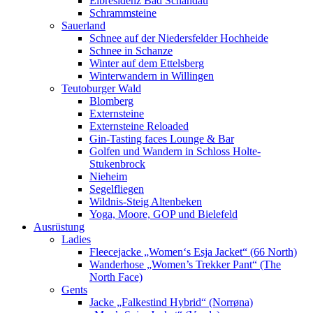
Elbresidenz Bad Schandau
Schrammsteine
Sauerland
Schnee auf der Niedersfelder Hochheide
Schnee in Schanze
Winter auf dem Ettelsberg
Winterwandern in Willingen
Teutoburger Wald
Blomberg
Externsteine
Externsteine Reloaded
Gin-Tasting faces Lounge & Bar
Golfen und Wandern in Schloss Holte-
Stukenbrock
Nieheim
Segelfliegen
Wildnis-Steig Altenbeken
Yoga, Moore, GOP und Bielefeld
Ausrüstung
Ladies
Fleecejacke „Women‘s Esja Jacket“ (66 North)
Wanderhose „Women’s Trekker Pant“ (The
North Face)
Gents
Jacke „Falkestind Hybrid“ (Norrøna)