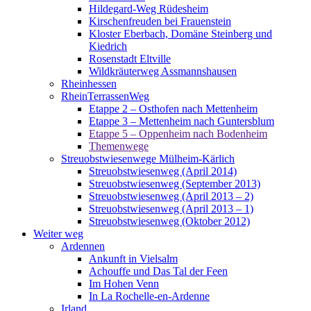
Hildegard-Weg Rüdesheim
Kirschenfreuden bei Frauenstein
Kloster Eberbach, Domäne Steinberg und
Kiedrich
Rosenstadt Eltville
Wildkräuterweg Assmannshausen
Rheinhessen
RheinTerrassenWeg
Etappe 2 – Osthofen nach Mettenheim
Etappe 3 – Mettenheim nach Guntersblum
Etappe 5 – Oppenheim nach Bodenheim
Themenwege
Streuobstwiesenwege Mülheim-Kärlich
Streuobstwiesenweg (April 2014)
Streuobstwiesenweg (September 2013)
Streuobstwiesenweg (April 2013 – 2)
Streuobstwiesenweg (April 2013 – 1)
Streuobstwiesenweg (Oktober 2012)
Weiter weg
Ardennen
Ankunft in Vielsalm
Achouffe und Das Tal der Feen
Im Hohen Venn
In La Rochelle-en-Ardenne
Irland