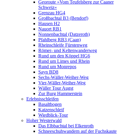
Georoute »Vom Teufelsberg zur Caaner
Schweiz«
Grenzau HG4
Großbachtal B3 (Bendorf)
Hausen H2
Nauort RB1
Nonnenbachtal (Datzeroth)
Pfahlberg RB3 (Caan)
Rheinschleife Fürstenweg
Römer- und Keltenwanderweg
Rund um den Köppel HG6
Rund um Limes und Rhein
Rund um Monrepos
Sayn BD8
Sechs-Wäller-Weiher-Weg
Vier-Wäller-Weiher-Weg
Wäller Tour Augst
Zur Burg Hammerstein
Erlebnisschleifen
Basaltbogen
Katzenschleif
Wiedblick-Tour
Hoher Westerwald
Das Elbbachtal bei Elkenroth
Schneeschuhwandern auf der Fuchskaute