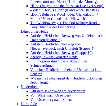
Powerscourt und Meer (Irland – der Montag)
“Ride On (you ride the finest car I’ve ever seen)”
– oder: “Devil’s Glen” (Irland – der Dienstag)
„Don’t Believe a Word“ oder: Glendalough +
Mount Usher (Irland – der Mittwoch)
The Wicklow Way + The Old Military Road +
Bray (Irland – der Donnerstag)
Lüneburger Heide
Auf dem Heidschnuckenweg von Undeloh nach
Handeloh (Etappe 3)
Auf dem Heidschnuckenweg von
Niederhaverbeck nach Undeloh (Etappe 4)
Auf dem Heidschnuckenweg (Etappe 10)
Kieselgur – das Gold der Heide
Frühmorgens durch das Pietzmoor bei
Schneverdingen
Von einer Heidjerin und einem Heidschnucken-
Schäfer
Wie meine Höhenangst den Heidschnuckenweg
lieben lernte
Niederrhein
Auf dem Jakobsweg am Niederrhein
Von Wesel nach Ossenberg
Von Ossenberg nach Moers
Nordpfade