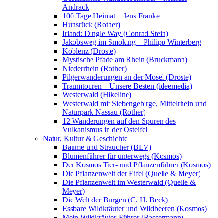
Andrack
100 Tage Heimat – Jens Franke
Hunsrück (Rother)
Irland: Dingle Way (Conrad Stein)
Jakobsweg im Smoking – Philipp Winterberg
Koblenz (Droste)
Mystische Pfade am Rhein (Bruckmann)
Niederrhein (Rother)
Pilgerwanderungen an der Mosel (Droste)
Traumtouren – Unsere Besten (ideemedia)
Westerwald (Hikeline)
Westerwald mit Siebengebirge, Mittelrhein und
Naturpark Nassau (Rother)
12 Wanderungen auf den Spuren des
Vulkanismus in der Osteifel
Natur, Kultur & Geschichte
Bäume und Sträucher (BLV)
Blumenführer für unterwegs (Kosmos)
Der Kosmos Tier- und Pflanzenführer (Kosmos)
Die Pflanzenwelt der Eifel (Quelle & Meyer)
Die Pflanzenwelt im Westerwald (Quelle &
Meyer)
Die Welt der Burgen (C. H. Beck)
Essbare Wildkräuter und Wildbeeren (Kosmos)
Mein Wildkräuter-Führer (Bassermann)