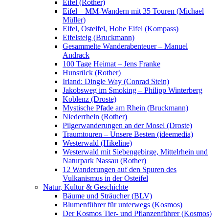
Eifel (Rother)
Eifel – MM-Wandern mit 35 Touren (Michael
Müller)
Eifel, Osteifel, Hohe Eifel (Kompass)
Eifelsteig (Bruckmann)
Gesammelte Wanderabenteuer – Manuel
Andrack
100 Tage Heimat – Jens Franke
Hunsrück (Rother)
Irland: Dingle Way (Conrad Stein)
Jakobsweg im Smoking – Philipp Winterberg
Koblenz (Droste)
Mystische Pfade am Rhein (Bruckmann)
Niederrhein (Rother)
Pilgerwanderungen an der Mosel (Droste)
Traumtouren – Unsere Besten (ideemedia)
Westerwald (Hikeline)
Westerwald mit Siebengebirge, Mittelrhein und
Naturpark Nassau (Rother)
12 Wanderungen auf den Spuren des
Vulkanismus in der Osteifel
Natur, Kultur & Geschichte
Bäume und Sträucher (BLV)
Blumenführer für unterwegs (Kosmos)
Der Kosmos Tier- und Pflanzenführer (Kosmos)