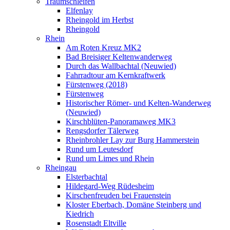
Traumschleifen
Elfenlay
Rheingold im Herbst
Rheingold
Rhein
Am Roten Kreuz MK2
Bad Breisiger Keltenwanderweg
Durch das Wallbachtal (Neuwied)
Fahrradtour am Kernkraftwerk
Fürstenweg (2018)
Fürstenweg
Historischer Römer- und Kelten-Wanderweg
(Neuwied)
Kirschblüten-Panoramaweg MK3
Rengsdorfer Tälerweg
Rheinbrohler Lay zur Burg Hammerstein
Rund um Leutesdorf
Rund um Limes und Rhein
Rheingau
Elsterbachtal
Hildegard-Weg Rüdesheim
Kirschenfreuden bei Frauenstein
Kloster Eberbach, Domäne Steinberg und
Kiedrich
Rosenstadt Eltville