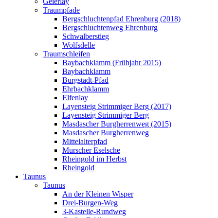
Geierlay
Traumpfade
Bergschluchtenpfad Ehrenburg (2018)
Bergschluchtenweg Ehrenburg
Schwalberstieg
Wolfsdelle
Traumschleifen
Baybachklamm (Frühjahr 2015)
Baybachklamm
Burgstadt-Pfad
Ehrbachklamm
Elfenlay
Layensteig Strimmiger Berg (2017)
Layensteig Strimmiger Berg
Masdascher Burgherrenweg (2015)
Masdascher Burgherrenweg
Mittelalterpfad
Murscher Eselsche
Rheingold im Herbst
Rheingold
Taunus
Taunus
An der Kleinen Wisper
Drei-Burgen-Weg
3-Kastelle-Rundweg