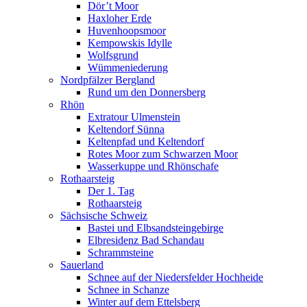
Dör’t Moor
Haxloher Erde
Huvenhoopsmoor
Kempowskis Idylle
Wolfsgrund
Wümmeniederung
Nordpfälzer Bergland
Rund um den Donnersberg
Rhön
Extratour Ulmenstein
Keltendorf Sünna
Keltenpfad und Keltendorf
Rotes Moor zum Schwarzen Moor
Wasserkuppe und Rhönschafe
Rothaarsteig
Der 1. Tag
Rothaarsteig
Sächsische Schweiz
Bastei und Elbsandsteingebirge
Elbresidenz Bad Schandau
Schrammsteine
Sauerland
Schnee auf der Niedersfelder Hochheide
Schnee in Schanze
Winter auf dem Ettelsberg