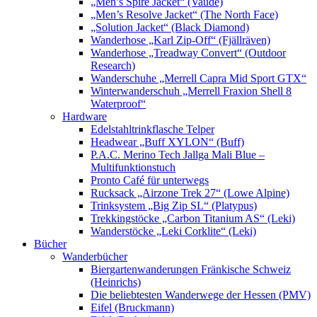
„Men’s Spire Jacket“ (Vaude)
„Men’s Resolve Jacket“ (The North Face)
„Solution Jacket“ (Black Diamond)
Wanderhose „Karl Zip-Off“ (Fjällräven)
Wanderhose „Treadway Convert“ (Outdoor
Research)
Wanderschuhe „Merrell Capra Mid Sport GTX“
Winterwanderschuh „Merrell Fraxion Shell 8
Waterproof“
Hardware
Edelstahltrinkflasche Telper
Headwear „Buff XYLON“ (Buff)
P.A.C. Merino Tech Jallga Mali Blue –
Multifunktionstuch
Pronto Café für unterwegs
Rucksack „Airzone Trek 27“ (Lowe Alpine)
Trinksystem „Big Zip SL“ (Platypus)
Trekkingstöcke „Carbon Titanium AS“ (Leki)
Wanderstöcke „Leki Corklite“ (Leki)
Bücher
Wanderbücher
Biergartenwanderungen Fränkische Schweiz
(Heinrichs)
Die beliebtesten Wanderwege der Hessen (PMV)
Eifel (Bruckmann)