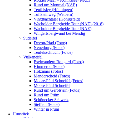
Rodder Maar – Königssee (NAE)
Rund um Monreal (NAE)
Teufelsley (Hönningen)
Tuffsteinweg (Weibern)
Vinxtbachtaler (Königsfeld)
Wacholder Bergheide Tour (NAE) (2018)
Wacholder Bergheide Tour (NAE)
Wingertsbergwand bei Mendig
Südeifel
Devon-Pfad (Fotos)
Neuerburg (Fotos)
Teufelsschlucht (Fotos)
Vulkaneifel
Eselwandern Bongard (Fotos)
Himmerod (Fotos)
Holzmaar (Fotos)
Manderscheid (Fotos)
Moore-Pfad Schneifel (Fotos)
Moore-Pfad Schneifel
Rund um Gerolstein (Fotos)
Rund um Prüm
Schönecker Schweiz
Steffeln (Fotos)
Winter in Prüm
Hunsrück