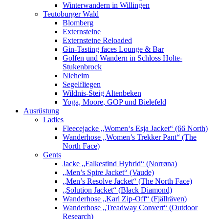
Winterwandern in Willingen
Teutoburger Wald
Blomberg
Externsteine
Externsteine Reloaded
Gin-Tasting faces Lounge & Bar
Golfen und Wandern in Schloss Holte-
Stukenbrock
Nieheim
Segelfliegen
Wildnis-Steig Altenbeken
Yoga, Moore, GOP und Bielefeld
Ausrüstung
Ladies
Fleecejacke „Women‘s Esja Jacket“ (66 North)
Wanderhose „Women’s Trekker Pant“ (The
North Face)
Gents
Jacke „Falkestind Hybrid“ (Norrøna)
„Men’s Spire Jacket“ (Vaude)
„Men’s Resolve Jacket“ (The North Face)
„Solution Jacket“ (Black Diamond)
Wanderhose „Karl Zip-Off“ (Fjällräven)
Wanderhose „Treadway Convert“ (Outdoor
Research)