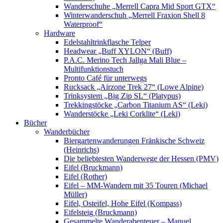
Wanderschuhe „Merrell Capra Mid Sport GTX“
Winterwanderschuh „Merrell Fraxion Shell 8
Waterproof“
Hardware
Edelstahltrinkflasche Telper
Headwear „Buff XYLON“ (Buff)
P.A.C. Merino Tech Jallga Mali Blue –
Multifunktionstuch
Pronto Café für unterwegs
Rucksack „Airzone Trek 27“ (Lowe Alpine)
Trinksystem „Big Zip SL“ (Platypus)
Trekkingstöcke „Carbon Titanium AS“ (Leki)
Wanderstöcke „Leki Corklite“ (Leki)
Bücher
Wanderbücher
Biergartenwanderungen Fränkische Schweiz
(Heinrichs)
Die beliebtesten Wanderwege der Hessen (PMV)
Eifel (Bruckmann)
Eifel (Rother)
Eifel – MM-Wandern mit 35 Touren (Michael
Müller)
Eifel, Osteifel, Hohe Eifel (Kompass)
Eifelsteig (Bruckmann)
Gesammelte Wanderabenteuer – Manuel