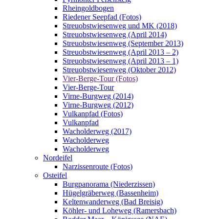
Rheingoldbogen
Riedener Seepfad (Fotos)
Streuobstwiesenweg und MK (2018)
Streuobstwiesenweg (April 2014)
Streuobstwiesenweg (September 2013)
Streuobstwiesenweg (April 2013 – 2)
Streuobstwiesenweg (April 2013 – 1)
Streuobstwiesenweg (Oktober 2012)
Vier-Berge-Tour (Fotos)
Vier-Berge-Tour
Virne-Burgweg (2014)
Virne-Burgweg (2012)
Vulkanpfad (Fotos)
Vulkanpfad
Wacholderweg (2017)
Wacholderweg
Wacholderweg
Nordeifel
Narzissenroute (Fotos)
Osteifel
Burgpanorama (Niederzissen)
Hügelgräberweg (Bassenheim)
Keltenwanderweg (Bad Breisig)
Köhler- und Loheweg (Ramersbach)