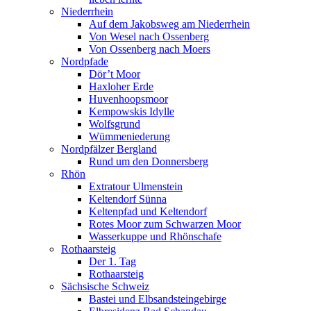
Niederrhein
Auf dem Jakobsweg am Niederrhein
Von Wesel nach Ossenberg
Von Ossenberg nach Moers
Nordpfade
Dör’t Moor
Haxloher Erde
Huvenhoopsmoor
Kempowskis Idylle
Wolfsgrund
Wümmeniederung
Nordpfälzer Bergland
Rund um den Donnersberg
Rhön
Extratour Ulmenstein
Keltendorf Sünna
Keltenpfad und Keltendorf
Rotes Moor zum Schwarzen Moor
Wasserkuppe und Rhönschafe
Rothaarsteig
Der 1. Tag
Rothaarsteig
Sächsische Schweiz
Bastei und Elbsandsteingebirge