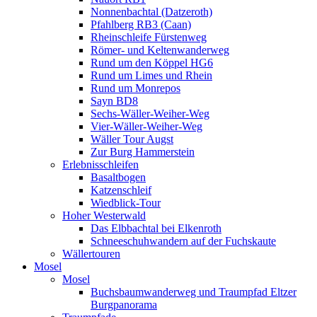
Nonnenbachtal (Datzeroth)
Pfahlberg RB3 (Caan)
Rheinschleife Fürstenweg
Römer- und Keltenwanderweg
Rund um den Köppel HG6
Rund um Limes und Rhein
Rund um Monrepos
Sayn BD8
Sechs-Wäller-Weiher-Weg
Vier-Wäller-Weiher-Weg
Wäller Tour Augst
Zur Burg Hammerstein
Erlebnisschleifen
Basaltbogen
Katzenschleif
Wiedblick-Tour
Hoher Westerwald
Das Elbbachtal bei Elkenroth
Schneeschuhwandern auf der Fuchskaute
Wällertouren
Mosel
Mosel
Buchsbaumwanderweg und Traumpfad Eltzer
Burgpanorama