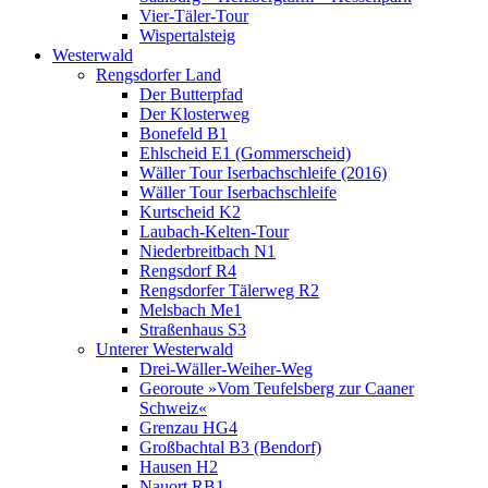
Vier-Täler-Tour
Wispertalsteig
Westerwald
Rengsdorfer Land
Der Butterpfad
Der Klosterweg
Bonefeld B1
Ehlscheid E1 (Gommerscheid)
Wäller Tour Iserbachschleife (2016)
Wäller Tour Iserbachschleife
Kurtscheid K2
Laubach-Kelten-Tour
Niederbreitbach N1
Rengsdorf R4
Rengsdorfer Tälerweg R2
Melsbach Me1
Straßenhaus S3
Unterer Westerwald
Drei-Wäller-Weiher-Weg
Georoute »Vom Teufelsberg zur Caaner
Schweiz«
Grenzau HG4
Großbachtal B3 (Bendorf)
Hausen H2
Nauort RB1