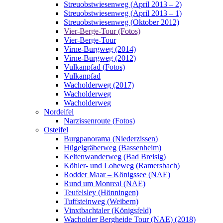
Streuobstwiesenweg (April 2013 – 2)
Streuobstwiesenweg (April 2013 – 1)
Streuobstwiesenweg (Oktober 2012)
Vier-Berge-Tour (Fotos)
Vier-Berge-Tour
Virne-Burgweg (2014)
Virne-Burgweg (2012)
Vulkanpfad (Fotos)
Vulkanpfad
Wacholderweg (2017)
Wacholderweg
Wacholderweg
Nordeifel
Narzissenroute (Fotos)
Osteifel
Burgpanorama (Niederzissen)
Hügelgräberweg (Bassenheim)
Keltenwanderweg (Bad Breisig)
Köhler- und Loheweg (Ramersbach)
Rodder Maar – Königssee (NAE)
Rund um Monreal (NAE)
Teufelsley (Hönningen)
Tuffsteinweg (Weibern)
Vinxtbachtaler (Königsfeld)
Wacholder Bergheide Tour (NAE) (2018)