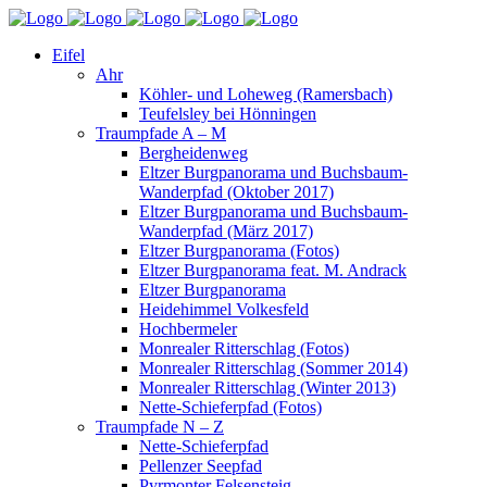
Eifel
Ahr
Köhler- und Loheweg (Ramersbach)
Teufelsley bei Hönningen
Traumpfade A – M
Bergheidenweg
Eltzer Burgpanorama und Buchsbaum-
Wanderpfad (Oktober 2017)
Eltzer Burgpanorama und Buchsbaum-
Wanderpfad (März 2017)
Eltzer Burgpanorama (Fotos)
Eltzer Burgpanorama feat. M. Andrack
Eltzer Burgpanorama
Heidehimmel Volkesfeld
Hochbermeler
Monrealer Ritterschlag (Fotos)
Monrealer Ritterschlag (Sommer 2014)
Monrealer Ritterschlag (Winter 2013)
Nette-Schieferpfad (Fotos)
Traumpfade N – Z
Nette-Schieferpfad
Pellenzer Seepfad
Pyrmonter Felsensteig