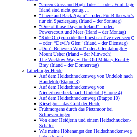
“Green Grass and High Tides” – oder: Fünf Tage
Irland sind nicht genug …
“There and Back Again” – oder: Für Bilbo wär’s
nur ein Spaziergang (Irland – der Sonntag)
“One of those Days in Ireland” – oder:
Powerscourt und Meer (Irland – der Montag)
“Ride On (you ride the finest car I’ve ever seen)”
– oder: “Devil’s Glen” (Irland – der Dienstag)
„Don’t Believe a Word“ oder: Glendalough +
Mount Usher (Irland – der Mittwoch)
The Wicklow Way + The Old Military Road +
Bray (Irland – der Donnerstag)
Lüneburger Heide
Auf dem Heidschnuckenweg von Undeloh nach
Handeloh (Etappe 3)
Auf dem Heidschnuckenweg von
Niederhaverbeck nach Undeloh (Etappe 4)
Auf dem Heidschnuckenweg (Etappe 10)
Kieselgur – das Gold der Heide
Frühmorgens durch das Pietzmoor bei
Schneverdingen
Von einer Heidjerin und einem Heidschnucken-
Schäfer
Wie meine Höhenangst den Heidschnuckenweg
lieben lernte