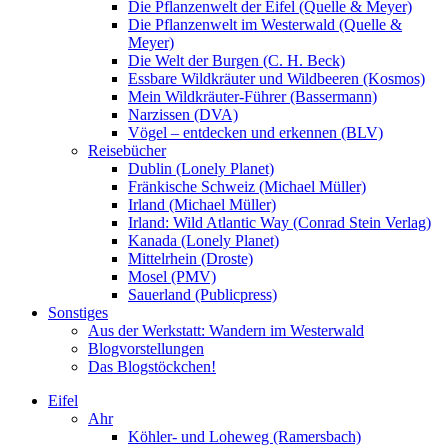
Die Pflanzenwelt der Eifel (Quelle & Meyer)
Die Pflanzenwelt im Westerwald (Quelle &
Meyer)
Die Welt der Burgen (C. H. Beck)
Essbare Wildkräuter und Wildbeeren (Kosmos)
Mein Wildkräuter-Führer (Bassermann)
Narzissen (DVA)
Vögel – entdecken und erkennen (BLV)
Reisebücher
Dublin (Lonely Planet)
Fränkische Schweiz (Michael Müller)
Irland (Michael Müller)
Irland: Wild Atlantic Way (Conrad Stein Verlag)
Kanada (Lonely Planet)
Mittelrhein (Droste)
Mosel (PMV)
Sauerland (Publicpress)
Sonstiges
Aus der Werkstatt: Wandern im Westerwald
Blogvorstellungen
Das Blogstöckchen!
Eifel
Ahr
Köhler- und Loheweg (Ramersbach)