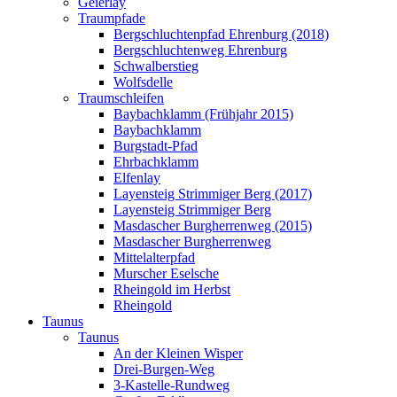
Geierlay
Traumpfade
Bergschluchtenpfad Ehrenburg (2018)
Bergschluchtenweg Ehrenburg
Schwalberstieg
Wolfsdelle
Traumschleifen
Baybachklamm (Frühjahr 2015)
Baybachklamm
Burgstadt-Pfad
Ehrbachklamm
Elfenlay
Layensteig Strimmiger Berg (2017)
Layensteig Strimmiger Berg
Masdascher Burgherrenweg (2015)
Masdascher Burgherrenweg
Mittelalterpfad
Murscher Eselsche
Rheingold im Herbst
Rheingold
Taunus
Taunus
An der Kleinen Wisper
Drei-Burgen-Weg
3-Kastelle-Rundweg