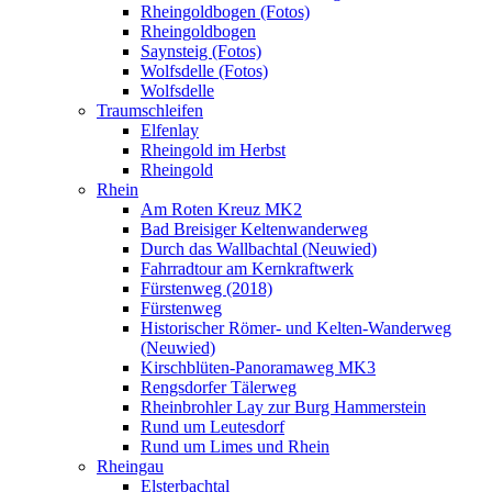
Rheingoldbogen (Fotos)
Rheingoldbogen
Saynsteig (Fotos)
Wolfsdelle (Fotos)
Wolfsdelle
Traumschleifen
Elfenlay
Rheingold im Herbst
Rheingold
Rhein
Am Roten Kreuz MK2
Bad Breisiger Keltenwanderweg
Durch das Wallbachtal (Neuwied)
Fahrradtour am Kernkraftwerk
Fürstenweg (2018)
Fürstenweg
Historischer Römer- und Kelten-Wanderweg
(Neuwied)
Kirschblüten-Panoramaweg MK3
Rengsdorfer Tälerweg
Rheinbrohler Lay zur Burg Hammerstein
Rund um Leutesdorf
Rund um Limes und Rhein
Rheingau
Elsterbachtal