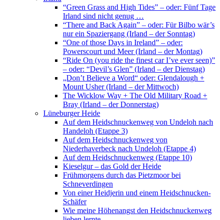
“Green Grass and High Tides” – oder: Fünf Tage
Irland sind nicht genug …
“There and Back Again” – oder: Für Bilbo wär’s
nur ein Spaziergang (Irland – der Sonntag)
“One of those Days in Ireland” – oder:
Powerscourt und Meer (Irland – der Montag)
“Ride On (you ride the finest car I’ve ever seen)”
– oder: “Devil’s Glen” (Irland – der Dienstag)
„Don’t Believe a Word“ oder: Glendalough +
Mount Usher (Irland – der Mittwoch)
The Wicklow Way + The Old Military Road +
Bray (Irland – der Donnerstag)
Lüneburger Heide
Auf dem Heidschnuckenweg von Undeloh nach
Handeloh (Etappe 3)
Auf dem Heidschnuckenweg von
Niederhaverbeck nach Undeloh (Etappe 4)
Auf dem Heidschnuckenweg (Etappe 10)
Kieselgur – das Gold der Heide
Frühmorgens durch das Pietzmoor bei
Schneverdingen
Von einer Heidjerin und einem Heidschnucken-
Schäfer
Wie meine Höhenangst den Heidschnuckenweg
lieben lernte