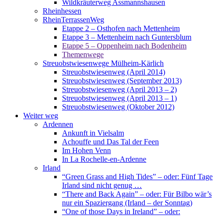
Wildkräuterweg Assmannshausen
Rheinhessen
RheinTerrassenWeg
Etappe 2 – Osthofen nach Mettenheim
Etappe 3 – Mettenheim nach Guntersblum
Etappe 5 – Oppenheim nach Bodenheim
Themenwege
Streuobstwiesenwege Mülheim-Kärlich
Streuobstwiesenweg (April 2014)
Streuobstwiesenweg (September 2013)
Streuobstwiesenweg (April 2013 – 2)
Streuobstwiesenweg (April 2013 – 1)
Streuobstwiesenweg (Oktober 2012)
Weiter weg
Ardennen
Ankunft in Vielsalm
Achouffe und Das Tal der Feen
Im Hohen Venn
In La Rochelle-en-Ardenne
Irland
“Green Grass and High Tides” – oder: Fünf Tage
Irland sind nicht genug …
“There and Back Again” – oder: Für Bilbo wär’s
nur ein Spaziergang (Irland – der Sonntag)
“One of those Days in Ireland” – oder: