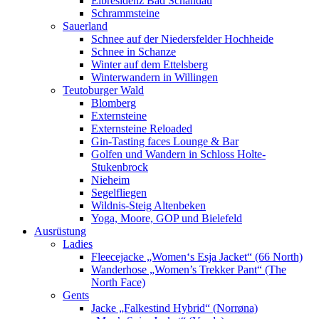
Elbresidenz Bad Schandau
Schrammsteine
Sauerland
Schnee auf der Niedersfelder Hochheide
Schnee in Schanze
Winter auf dem Ettelsberg
Winterwandern in Willingen
Teutoburger Wald
Blomberg
Externsteine
Externsteine Reloaded
Gin-Tasting faces Lounge & Bar
Golfen und Wandern in Schloss Holte-
Stukenbrock
Nieheim
Segelfliegen
Wildnis-Steig Altenbeken
Yoga, Moore, GOP und Bielefeld
Ausrüstung
Ladies
Fleecejacke „Women‘s Esja Jacket“ (66 North)
Wanderhose „Women’s Trekker Pant“ (The
North Face)
Gents
Jacke „Falkestind Hybrid“ (Norrøna)