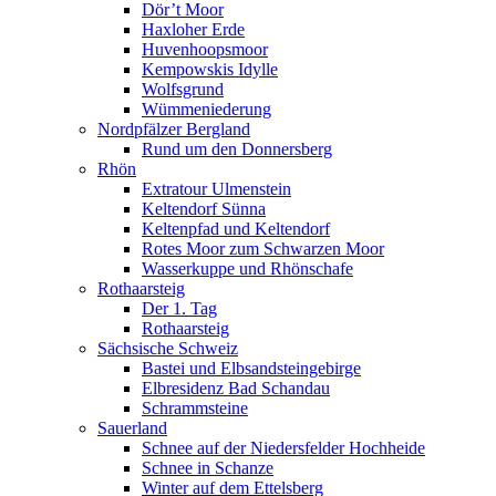
Dör’t Moor
Haxloher Erde
Huvenhoopsmoor
Kempowskis Idylle
Wolfsgrund
Wümmeniederung
Nordpfälzer Bergland
Rund um den Donnersberg
Rhön
Extratour Ulmenstein
Keltendorf Sünna
Keltenpfad und Keltendorf
Rotes Moor zum Schwarzen Moor
Wasserkuppe und Rhönschafe
Rothaarsteig
Der 1. Tag
Rothaarsteig
Sächsische Schweiz
Bastei und Elbsandsteingebirge
Elbresidenz Bad Schandau
Schrammsteine
Sauerland
Schnee auf der Niedersfelder Hochheide
Schnee in Schanze
Winter auf dem Ettelsberg