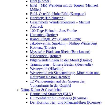
Eifel (Rother)
Eifel – MM-Wandern mit 35 Touren (Michael
Müller)
Eifel, Osteifel, Hohe Eifel (Kompass)
Eifelsteig (Bruckmann)
Gesammelte Wanderabenteuer – Manuel
Andrack
100 Tage Heimat – Jens Franke
Hunsrück (Rother)
Irland: Dingle Way (Conrad Stein)
Jakobsweg im Smoking – Philipp Winterberg
Koblenz (Droste)
Mystische Pfade am Rhein (Bruckmann)
Niederrhein (Rother)
Pilgerwanderungen an der Mosel (Droste)
Traumtouren – Unsere Besten (ideemedia)
Westerwald (Hikeline)
Westerwald mit Siebengebirge, Mittelrhein und
Naturpark Nassau (Rother)
12 Wanderungen auf den Spuren des
Vulkanismus in der Osteifel
Natur, Kultur & Geschichte
Bäume und Sträucher (BLV)
Blumenführer für unterwegs (Kosmos)
Der Kosmos Tier- und Pflanzenführer (Kosmos)