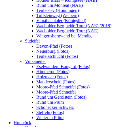
Rodder Maar – Königssee (NAE)
Rund um Monreal (NAE)
Teufelsley (Hönningen)
Tuffsteinweg (Weibern)
Vinxtbachtaler (Königsfeld)
Wacholder Bergheide Tour (NAE) (2018)
Wacholder Bergheide Tour (NAE)
Wingertsbergwand bei Mendig
Südeifel
Devon-Pfad (Fotos)
Neuerburg (Fotos)
Teufelsschlucht (Fotos)
Vulkaneifel
Eselwandern Bongard (Fotos)
Himmerod (Fotos)
Holzmaar (Fotos)
Manderscheid (Fotos)
Moore-Pfad Schneifel (Fotos)
Moore-Pfad Schneifel
Rund um Gerolstein (Fotos)
Rund um Prüm
Schönecker Schweiz
Steffeln (Fotos)
Winter in Prüm
Hunsrück