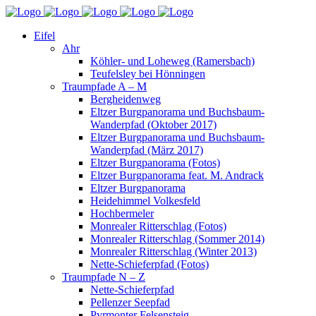
Eifel
Ahr
Köhler- und Loheweg (Ramersbach)
Teufelsley bei Hönningen
Traumpfade A – M
Bergheidenweg
Eltzer Burgpanorama und Buchsbaum-
Wanderpfad (Oktober 2017)
Eltzer Burgpanorama und Buchsbaum-
Wanderpfad (März 2017)
Eltzer Burgpanorama (Fotos)
Eltzer Burgpanorama feat. M. Andrack
Eltzer Burgpanorama
Heidehimmel Volkesfeld
Hochbermeler
Monrealer Ritterschlag (Fotos)
Monrealer Ritterschlag (Sommer 2014)
Monrealer Ritterschlag (Winter 2013)
Nette-Schieferpfad (Fotos)
Traumpfade N – Z
Nette-Schieferpfad
Pellenzer Seepfad
Pyrmonter Felsensteig