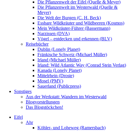
Die Pflanzenwelt der Eifel (Quelle & Meyer)
Die Pflanzenwelt im Westerwald (Quelle &
Meyer)
Die Welt der Burgen (C. H. Beck)
Essbare Wildkräuter und Wildbeeren (Kosmos)
Mein Wildkräuter-Führer (Bassermann)
Narzissen (DVA)
Vögel – entdecken und erkennen (BLV)
Reisebücher
Dublin (Lonely Planet)
Fränkische Schweiz (Michael Müller)
Irland (Michael Müller)
Irland: Wild Atlantic Way (Conrad Stein Verlag)
Kanada (Lonely Planet)
Mittelrhein (Droste)
Mosel (PMV)
Sauerland (Publicpress)
Sonstiges
Aus der Werkstatt: Wandern im Westerwald
Blogvorstellungen
Das Blogstöckchen!
Eifel
Ahr
Köhler- und Loheweg (Ramersbach)