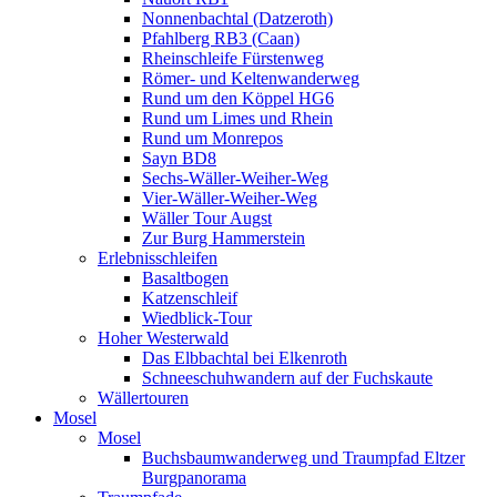
Nonnenbachtal (Datzeroth)
Pfahlberg RB3 (Caan)
Rheinschleife Fürstenweg
Römer- und Keltenwanderweg
Rund um den Köppel HG6
Rund um Limes und Rhein
Rund um Monrepos
Sayn BD8
Sechs-Wäller-Weiher-Weg
Vier-Wäller-Weiher-Weg
Wäller Tour Augst
Zur Burg Hammerstein
Erlebnisschleifen
Basaltbogen
Katzenschleif
Wiedblick-Tour
Hoher Westerwald
Das Elbbachtal bei Elkenroth
Schneeschuhwandern auf der Fuchskaute
Wällertouren
Mosel
Mosel
Buchsbaumwanderweg und Traumpfad Eltzer
Burgpanorama