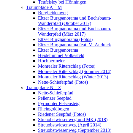
Teufelsley bei Hönningen
Traumpfade A – M
Bergheidenweg
Eltzer Burgpanorama und Buchsbaum-
Wanderpfad (Oktober 2017)
Eltzer Burgpanorama und Buchsbaum-
Wanderpfad (März 2017)
Eltzer Burgpanorama (Fotos)
Eltzer Burgpanorama feat. M. Andrack
Eltzer Burgpanorama
Heidehimmel Volkesfeld
Hochbermeler
Monrealer Ritterschlag (Fotos)
Monrealer Ritterschlag (Sommer 2014)
Monrealer Ritterschlag (Winter 2013)
Nette-Schieferpfad (Fotos)
Traumpfade N – Z
Nette-Schieferpfad
Pellenzer Seepfad
Pyrmonter Felsensteig
Rheingoldbogen
Riedener Seepfad (Fotos)
Streuobstwiesenweg und MK (2018)
Streuobstwiesenweg (April 2014)
Streuobstwiesenweg (September 2013)