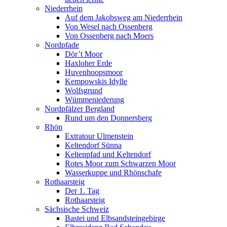
Niederrhein
Auf dem Jakobsweg am Niederrhein
Von Wesel nach Ossenberg
Von Ossenberg nach Moers
Nordpfade
Dör’t Moor
Haxloher Erde
Huvenhoopsmoor
Kempowskis Idylle
Wolfsgrund
Wümmeniederung
Nordpfälzer Bergland
Rund um den Donnersberg
Rhön
Extratour Ulmenstein
Keltendorf Sünna
Keltenpfad und Keltendorf
Rotes Moor zum Schwarzen Moor
Wasserkuppe und Rhönschafe
Rothaarsteig
Der 1. Tag
Rothaarsteig
Sächsische Schweiz
Bastei und Elbsandsteingebirge