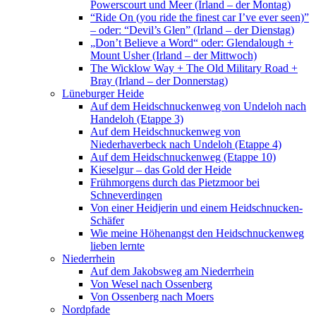
Powerscourt und Meer (Irland – der Montag)
“Ride On (you ride the finest car I’ve ever seen)”
– oder: “Devil’s Glen” (Irland – der Dienstag)
„Don’t Believe a Word“ oder: Glendalough +
Mount Usher (Irland – der Mittwoch)
The Wicklow Way + The Old Military Road +
Bray (Irland – der Donnerstag)
Lüneburger Heide
Auf dem Heidschnuckenweg von Undeloh nach
Handeloh (Etappe 3)
Auf dem Heidschnuckenweg von
Niederhaverbeck nach Undeloh (Etappe 4)
Auf dem Heidschnuckenweg (Etappe 10)
Kieselgur – das Gold der Heide
Frühmorgens durch das Pietzmoor bei
Schneverdingen
Von einer Heidjerin und einem Heidschnucken-
Schäfer
Wie meine Höhenangst den Heidschnuckenweg
lieben lernte
Niederrhein
Auf dem Jakobsweg am Niederrhein
Von Wesel nach Ossenberg
Von Ossenberg nach Moers
Nordpfade