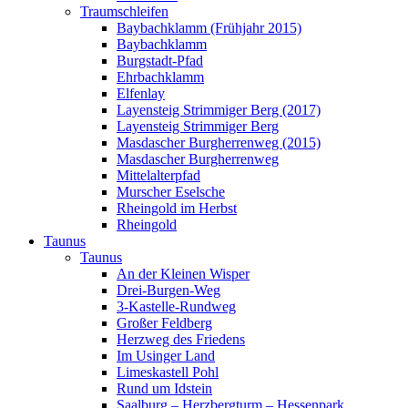
Traumschleifen
Baybachklamm (Frühjahr 2015)
Baybachklamm
Burgstadt-Pfad
Ehrbachklamm
Elfenlay
Layensteig Strimmiger Berg (2017)
Layensteig Strimmiger Berg
Masdascher Burgherrenweg (2015)
Masdascher Burgherrenweg
Mittelalterpfad
Murscher Eselsche
Rheingold im Herbst
Rheingold
Taunus
Taunus
An der Kleinen Wisper
Drei-Burgen-Weg
3-Kastelle-Rundweg
Großer Feldberg
Herzweg des Friedens
Im Usinger Land
Limeskastell Pohl
Rund um Idstein
Saalburg – Herzbergturm – Hessenpark