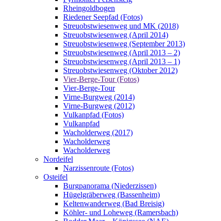
Rheingoldbogen
Riedener Seepfad (Fotos)
Streuobstwiesenweg und MK (2018)
Streuobstwiesenweg (April 2014)
Streuobstwiesenweg (September 2013)
Streuobstwiesenweg (April 2013 – 2)
Streuobstwiesenweg (April 2013 – 1)
Streuobstwiesenweg (Oktober 2012)
Vier-Berge-Tour (Fotos)
Vier-Berge-Tour
Virne-Burgweg (2014)
Virne-Burgweg (2012)
Vulkanpfad (Fotos)
Vulkanpfad
Wacholderweg (2017)
Wacholderweg
Wacholderweg
Nordeifel
Narzissenroute (Fotos)
Osteifel
Burgpanorama (Niederzissen)
Hügelgräberweg (Bassenheim)
Keltenwanderweg (Bad Breisig)
Köhler- und Loheweg (Ramersbach)