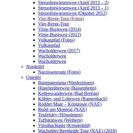
Streuobstwiesenweg (April 2013 – 2)
Streuobstwiesenweg (April 2013 – 1)
Streuobstwiesenweg (Oktober 2012)
Vier-Berge-Tour (Fotos)
Vier-Berge-Tour
Virne-Burgweg (2014)
Virne-Burgweg (2012)
Vulkanpfad (Fotos)
Vulkanpfad
Wacholderweg (2017)
Wacholderweg
Wacholderweg
Nordeifel
Narzissenroute (Fotos)
Osteifel
Burgpanorama (Niederzissen)
Hügelgräberweg (Bassenheim)
Keltenwanderweg (Bad Breisig)
Köhler- und Loheweg (Ramersbach)
Rodder Maar – Königssee (NAE)
Rund um Monreal (NAE)
Teufelsley (Hönningen)
Tuffsteinweg (Weibern)
Vinxtbachtaler (Königsfeld)
Wacholder Bergheide Tour (NAE) (2018)