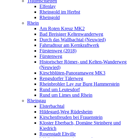
Traumschleifen
Elfenlay
Rheingold im Herbst
Rheingold
Rhein
Am Roten Kreuz MK2
Bad Breisiger Keltenwanderweg
Durch das Wallbachtal (Neuwied)
Fahrradtour am Kernkraftwerk
Fürstenweg (2018)
Fürstenweg
Historischer Römer- und Kelten-Wanderweg
(Neuwied)
Kirschblüten-Panoramaweg MK3
Rengsdorfer Tälerweg
Rheinbrohler Lay zur Burg Hammerstein
Rund um Leutesdorf
Rund um Limes und Rhein
Rheingau
Elsterbachtal
Hildegard-Weg Rüdesheim
Kirschenfreuden bei Frauenstein
Kloster Eberbach, Domäne Steinberg und
Kiedrich
Rosenstadt Eltville