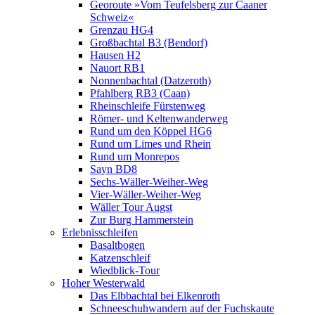
Georoute »Vom Teufelsberg zur Caaner
Schweiz«
Grenzau HG4
Großbachtal B3 (Bendorf)
Hausen H2
Nauort RB1
Nonnenbachtal (Datzeroth)
Pfahlberg RB3 (Caan)
Rheinschleife Fürstenweg
Römer- und Keltenwanderweg
Rund um den Köppel HG6
Rund um Limes und Rhein
Rund um Monrepos
Sayn BD8
Sechs-Wäller-Weiher-Weg
Vier-Wäller-Weiher-Weg
Wäller Tour Augst
Zur Burg Hammerstein
Erlebnisschleifen
Basaltbogen
Katzenschleif
Wiedblick-Tour
Hoher Westerwald
Das Elbbachtal bei Elkenroth
Schneeschuhwandern auf der Fuchskaute