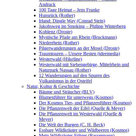
Andrack
100 Tage Heimat – Jens Franke
Hunsrück (Rother)
Irland: Dingle Way (Conrad Stein)
Jakobsweg im Smoking – Philipp Winterberg
Koblenz (Droste)
Mystische Pfade am Rhein (Bruckmann)
Niederrhein (Rother)
Pilgerwanderungen an der Mosel (Droste)
Traumtouren – Unsere Besten (ideemedia)
Westerwald (Hikeline)
Westerwald mit Siebengebirge, Mittelrhein und
Naturpark Nassau (Rother)
12 Wanderungen auf den Spuren des
Vulkanismus in der Osteifel
Natur, Kultur & Geschichte
Bäume und Sträucher (BLV)
Blumenführer für unterwegs (Kosmos)
Der Kosmos Tier- und Pflanzenführer (Kosmos)
Die Pflanzenwelt der Eifel (Quelle & Meyer)
Die Pflanzenwelt im Westerwald (Quelle &
Meyer)
Die Welt der Burgen (C. H. Beck)
Essbare Wildkräuter und Wildbeeren (Kosmos)
Mein Wildkräuter-Führer (Bassermann)