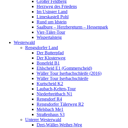
Großer Feldberg
Herzweg des Friedens
Im Usinger Land
Limeskastell Pohl
Rund um Idstein
Saalburg – Herzbergturm – Hessenpark
Vier-Täler-Tour
Wispertalsteig
Westerwald
Rengsdorfer Land
Der Butterpfad
Der Klosterweg
Bonefeld B1
Ehlscheid E1 (Gommerscheid)
Wäller Tour Iserbachschleife (2016)
Wäller Tour Iserbachschleife
Kurtscheid K2
Laubach-Kelten-Tour
Niederbreitbach N1
Rengsdorf R4
Rengsdorfer Tälerweg R2
Melsbach Me1
Straßenhaus S3
Unterer Westerwald
Drei-Wäller-Weiher-Weg