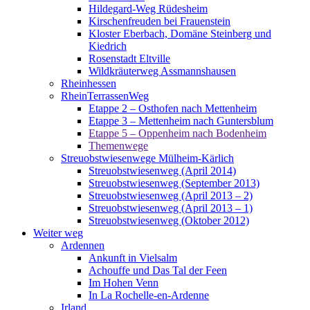
Hildegard-Weg Rüdesheim
Kirschenfreuden bei Frauenstein
Kloster Eberbach, Domäne Steinberg und
Kiedrich
Rosenstadt Eltville
Wildkräuterweg Assmannshausen
Rheinhessen
RheinTerrassenWeg
Etappe 2 – Osthofen nach Mettenheim
Etappe 3 – Mettenheim nach Guntersblum
Etappe 5 – Oppenheim nach Bodenheim
Themenwege
Streuobstwiesenwege Mülheim-Kärlich
Streuobstwiesenweg (April 2014)
Streuobstwiesenweg (September 2013)
Streuobstwiesenweg (April 2013 – 2)
Streuobstwiesenweg (April 2013 – 1)
Streuobstwiesenweg (Oktober 2012)
Weiter weg
Ardennen
Ankunft in Vielsalm
Achouffe und Das Tal der Feen
Im Hohen Venn
In La Rochelle-en-Ardenne
Irland