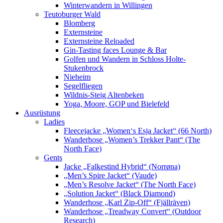
Winterwandern in Willingen
Teutoburger Wald
Blomberg
Externsteine
Externsteine Reloaded
Gin-Tasting faces Lounge & Bar
Golfen und Wandern in Schloss Holte-
Stukenbrock
Nieheim
Segelfliegen
Wildnis-Steig Altenbeken
Yoga, Moore, GOP und Bielefeld
Ausrüstung
Ladies
Fleecejacke „Women‘s Esja Jacket“ (66 North)
Wanderhose „Women’s Trekker Pant“ (The
North Face)
Gents
Jacke „Falkestind Hybrid“ (Norrøna)
„Men’s Spire Jacket“ (Vaude)
„Men’s Resolve Jacket“ (The North Face)
„Solution Jacket“ (Black Diamond)
Wanderhose „Karl Zip-Off“ (Fjällräven)
Wanderhose „Treadway Convert“ (Outdoor
Research)