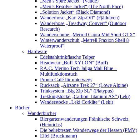
„Men’s Spire Jacket“ (Vaude)
„Men’s Resolve Jacket“ (The North Face)
„Solution Jacket“ (Black Diamond)
Wanderhose „Karl Zip-Off“ (Fjällräven)
Wanderhose „Treadway Convert“ (Outdoor
Research)
Wanderschuhe „Merrell Capra Mid Sport GTX“
Winterwanderschuh „Merrell Fraxion Shell 8
Waterproof“
Hardware
Edelstahltrinkflasche Telper
Headwear „Buff XYLON“ (Buff)
P.A.C. Merino Tech Jallga Mali Blue –
Multifunktionstuch
Pronto Café für unterwegs
Rucksack „Airzone Trek 27“ (Lowe Alpine)
Trinksystem „Big Zip SL“ (Platypus)
Trekkingstöcke „Carbon Titanium AS“ (Leki)
Wanderstöcke „Leki Corklite“ (Leki)
Bücher
Wanderbücher
Biergartenwanderungen Fränkische Schweiz
(Heinrichs)
Die beliebtesten Wanderwege der Hessen (PMV)
Eifel (Bruckmann)