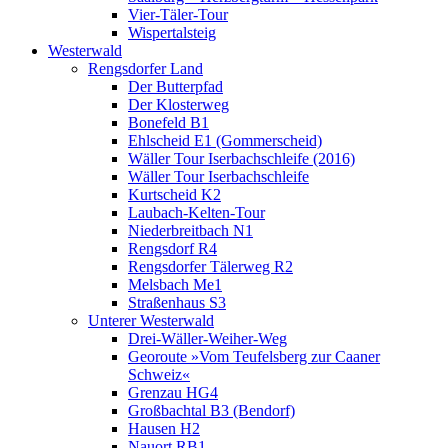
Vier-Täler-Tour
Wispertalsteig
Westerwald
Rengsdorfer Land
Der Butterpfad
Der Klosterweg
Bonefeld B1
Ehlscheid E1 (Gommerscheid)
Wäller Tour Iserbachschleife (2016)
Wäller Tour Iserbachschleife
Kurtscheid K2
Laubach-Kelten-Tour
Niederbreitbach N1
Rengsdorf R4
Rengsdorfer Tälerweg R2
Melsbach Me1
Straßenhaus S3
Unterer Westerwald
Drei-Wäller-Weiher-Weg
Georoute »Vom Teufelsberg zur Caaner
Schweiz«
Grenzau HG4
Großbachtal B3 (Bendorf)
Hausen H2
Nauort RB1