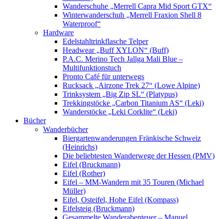
Wanderschuhe „Merrell Capra Mid Sport GTX“
Winterwanderschuh „Merrell Fraxion Shell 8
Waterproof“
Hardware
Edelstahltrinkflasche Telper
Headwear „Buff XYLON“ (Buff)
P.A.C. Merino Tech Jallga Mali Blue –
Multifunktionstuch
Pronto Café für unterwegs
Rucksack „Airzone Trek 27“ (Lowe Alpine)
Trinksystem „Big Zip SL“ (Platypus)
Trekkingstöcke „Carbon Titanium AS“ (Leki)
Wanderstöcke „Leki Corklite“ (Leki)
Bücher
Wanderbücher
Biergartenwanderungen Fränkische Schweiz
(Heinrichs)
Die beliebtesten Wanderwege der Hessen (PMV)
Eifel (Bruckmann)
Eifel (Rother)
Eifel – MM-Wandern mit 35 Touren (Michael
Müller)
Eifel, Osteifel, Hohe Eifel (Kompass)
Eifelsteig (Bruckmann)
Gesammelte Wanderabenteuer – Manuel