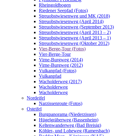
Rheingoldbogen
Riedener Seepfad (Fotos)
Streuobstwiesenweg und MK (2018)
Streuobstwiesenweg (April 2014)
Streuobstwiesenweg (September 2013)
Streuobstwiesenweg (April 2013 – 2)
Streuobstwiesenweg (April 2013 – 1)
Streuobstwiesenweg (Oktober 2012)
Vier-Berge-Tour (Fotos)
Vier-Berge-Tour
Virne-Burgweg (2014)
Virne-Burgweg (2012)
Vulkanpfad (Fotos)
Vulkanpfad
Wacholderweg (2017)
Wacholderweg
Wacholderweg
Nordeifel
Narzissenroute (Fotos)
Osteifel
Burgpanorama (Niederzissen)
Hügelgräberweg (Bassenheim)
Keltenwanderweg (Bad Breisig)
Köhler- und Loheweg (Ramersbach)