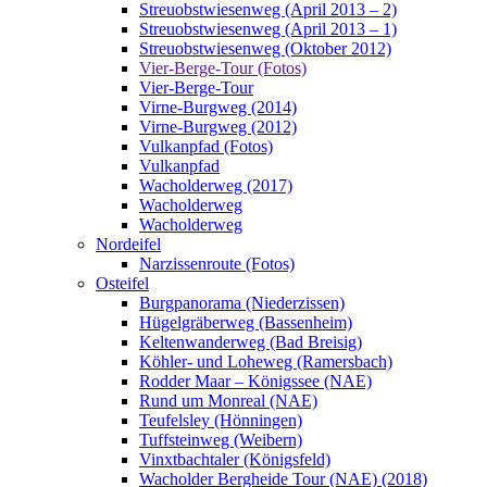
Streuobstwiesenweg (April 2013 – 2)
Streuobstwiesenweg (April 2013 – 1)
Streuobstwiesenweg (Oktober 2012)
Vier-Berge-Tour (Fotos)
Vier-Berge-Tour
Virne-Burgweg (2014)
Virne-Burgweg (2012)
Vulkanpfad (Fotos)
Vulkanpfad
Wacholderweg (2017)
Wacholderweg
Wacholderweg
Nordeifel
Narzissenroute (Fotos)
Osteifel
Burgpanorama (Niederzissen)
Hügelgräberweg (Bassenheim)
Keltenwanderweg (Bad Breisig)
Köhler- und Loheweg (Ramersbach)
Rodder Maar – Königssee (NAE)
Rund um Monreal (NAE)
Teufelsley (Hönningen)
Tuffsteinweg (Weibern)
Vinxtbachtaler (Königsfeld)
Wacholder Bergheide Tour (NAE) (2018)