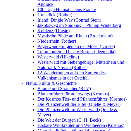
Andrack
100 Tage Heimat – Jens Franke
Hunsrück (Rother)
Irland: Dingle Way (Conrad Stein)
Jakobsweg im Smoking – Philipp Winterberg
Koblenz (Droste)
Mystische Pfade am Rhein (Bruckmann)
Niederrhein (Rother)
Pilgerwanderungen an der Mosel (Droste)
Traumtouren – Unsere Besten (ideemedia)
Westerwald (Hikeline)
Westerwald mit Siebengebirge, Mittelrhein und
Naturpark Nassau (Rother)
12 Wanderungen auf den Spuren des
Vulkanismus in der Osteifel
Natur, Kultur & Geschichte
Bäume und Sträucher (BLV)
Blumenführer für unterwegs (Kosmos)
Der Kosmos Tier- und Pflanzenführer (Kosmos)
Die Pflanzenwelt der Eifel (Quelle & Meyer)
Die Pflanzenwelt im Westerwald (Quelle &
Meyer)
Die Welt der Burgen (C. H. Beck)
Essbare Wildkräuter und Wildbeeren (Kosmos)
Mein Wildkräuter-Führer (Bassermann)