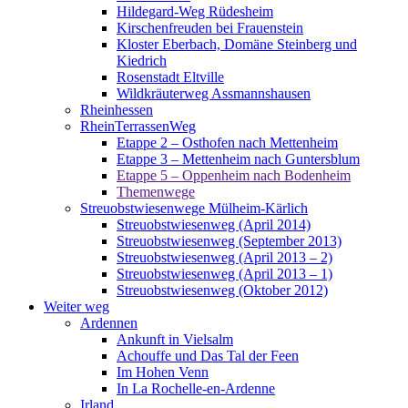
Hildegard-Weg Rüdesheim
Kirschenfreuden bei Frauenstein
Kloster Eberbach, Domäne Steinberg und
Kiedrich
Rosenstadt Eltville
Wildkräuterweg Assmannshausen
Rheinhessen
RheinTerrassenWeg
Etappe 2 – Osthofen nach Mettenheim
Etappe 3 – Mettenheim nach Guntersblum
Etappe 5 – Oppenheim nach Bodenheim
Themenwege
Streuobstwiesenwege Mülheim-Kärlich
Streuobstwiesenweg (April 2014)
Streuobstwiesenweg (September 2013)
Streuobstwiesenweg (April 2013 – 2)
Streuobstwiesenweg (April 2013 – 1)
Streuobstwiesenweg (Oktober 2012)
Weiter weg
Ardennen
Ankunft in Vielsalm
Achouffe und Das Tal der Feen
Im Hohen Venn
In La Rochelle-en-Ardenne
Irland