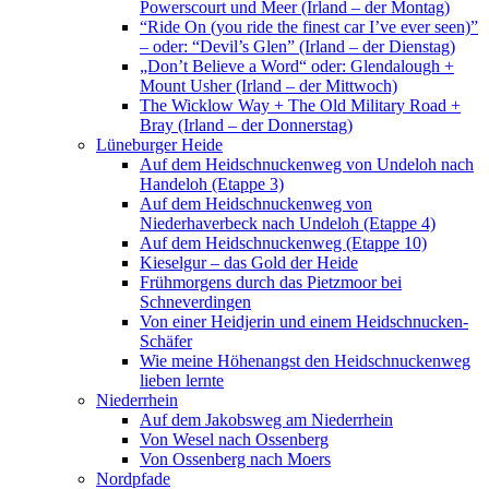
Powerscourt und Meer (Irland – der Montag)
“Ride On (you ride the finest car I’ve ever seen)”
– oder: “Devil’s Glen” (Irland – der Dienstag)
„Don’t Believe a Word“ oder: Glendalough +
Mount Usher (Irland – der Mittwoch)
The Wicklow Way + The Old Military Road +
Bray (Irland – der Donnerstag)
Lüneburger Heide
Auf dem Heidschnuckenweg von Undeloh nach
Handeloh (Etappe 3)
Auf dem Heidschnuckenweg von
Niederhaverbeck nach Undeloh (Etappe 4)
Auf dem Heidschnuckenweg (Etappe 10)
Kieselgur – das Gold der Heide
Frühmorgens durch das Pietzmoor bei
Schneverdingen
Von einer Heidjerin und einem Heidschnucken-
Schäfer
Wie meine Höhenangst den Heidschnuckenweg
lieben lernte
Niederrhein
Auf dem Jakobsweg am Niederrhein
Von Wesel nach Ossenberg
Von Ossenberg nach Moers
Nordpfade