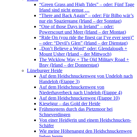
“Green Grass and High Tides” – oder: Fünf Tage
Irland sind nicht genug …
“There and Back Again” – oder: Für Bilbo wär’s
nur ein Spaziergang (Irland – der Sonntag)
“One of those Days in Ireland” – oder:
Powerscourt und Meer (Irland – der Montag)
“Ride On (you ride the finest car I’ve ever seen)”
– oder: “Devil’s Glen” (Irland – der Dienstag)
„Don’t Believe a Word“ oder: Glendalough +
Mount Usher (Irland – der Mittwoch)
The Wicklow Way + The Old Military Road +
Bray (Irland – der Donnerstag)
Lüneburger Heide
Auf dem Heidschnuckenweg von Undeloh nach
Handeloh (Etappe 3)
Auf dem Heidschnuckenweg von
Niederhaverbeck nach Undeloh (Etappe 4)
Auf dem Heidschnuckenweg (Etappe 10)
Kieselgur – das Gold der Heide
Frühmorgens durch das Pietzmoor bei
Schneverdingen
Von einer Heidjerin und einem Heidschnucken-
Schäfer
Wie meine Höhenangst den Heidschnuckenweg
lieben lernte