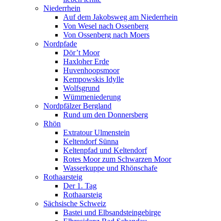
Niederrhein
Auf dem Jakobsweg am Niederrhein
Von Wesel nach Ossenberg
Von Ossenberg nach Moers
Nordpfade
Dör’t Moor
Haxloher Erde
Huvenhoopsmoor
Kempowskis Idylle
Wolfsgrund
Wümmeniederung
Nordpfälzer Bergland
Rund um den Donnersberg
Rhön
Extratour Ulmenstein
Keltendorf Sünna
Keltenpfad und Keltendorf
Rotes Moor zum Schwarzen Moor
Wasserkuppe und Rhönschafe
Rothaarsteig
Der 1. Tag
Rothaarsteig
Sächsische Schweiz
Bastei und Elbsandsteingebirge