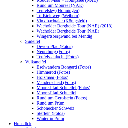
Rodder Maar – Königssee (NAE)
Rund um Monreal (NAE)
Teufelsley (Hönningen)
Tuffsteinweg (Weibern)
Vinxtbachtaler (Königsfeld)
Wacholder Bergheide Tour (NAE) (2018)
Wacholder Bergheide Tour (NAE)
Wingertsbergwand bei Mendig
Südeifel
Devon-Pfad (Fotos)
Neuerburg (Fotos)
Teufelsschlucht (Fotos)
Vulkaneifel
Eselwandern Bongard (Fotos)
Himmerod (Fotos)
Holzmaar (Fotos)
Manderscheid (Fotos)
Moore-Pfad Schneifel (Fotos)
Moore-Pfad Schneifel
Rund um Gerolstein (Fotos)
Rund um Prüm
Schönecker Schweiz
Steffeln (Fotos)
Winter in Prüm
Hunsrück