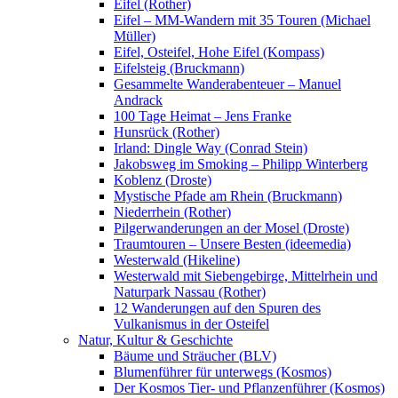
Eifel (Rother)
Eifel – MM-Wandern mit 35 Touren (Michael
Müller)
Eifel, Osteifel, Hohe Eifel (Kompass)
Eifelsteig (Bruckmann)
Gesammelte Wanderabenteuer – Manuel
Andrack
100 Tage Heimat – Jens Franke
Hunsrück (Rother)
Irland: Dingle Way (Conrad Stein)
Jakobsweg im Smoking – Philipp Winterberg
Koblenz (Droste)
Mystische Pfade am Rhein (Bruckmann)
Niederrhein (Rother)
Pilgerwanderungen an der Mosel (Droste)
Traumtouren – Unsere Besten (ideemedia)
Westerwald (Hikeline)
Westerwald mit Siebengebirge, Mittelrhein und
Naturpark Nassau (Rother)
12 Wanderungen auf den Spuren des
Vulkanismus in der Osteifel
Natur, Kultur & Geschichte
Bäume und Sträucher (BLV)
Blumenführer für unterwegs (Kosmos)
Der Kosmos Tier- und Pflanzenführer (Kosmos)