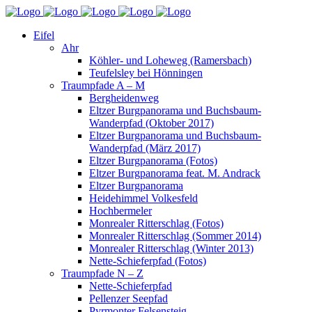
Eifel
Ahr
Köhler- und Loheweg (Ramersbach)
Teufelsley bei Hönningen
Traumpfade A – M
Bergheidenweg
Eltzer Burgpanorama und Buchsbaum-
Wanderpfad (Oktober 2017)
Eltzer Burgpanorama und Buchsbaum-
Wanderpfad (März 2017)
Eltzer Burgpanorama (Fotos)
Eltzer Burgpanorama feat. M. Andrack
Eltzer Burgpanorama
Heidehimmel Volkesfeld
Hochbermeler
Monrealer Ritterschlag (Fotos)
Monrealer Ritterschlag (Sommer 2014)
Monrealer Ritterschlag (Winter 2013)
Nette-Schieferpfad (Fotos)
Traumpfade N – Z
Nette-Schieferpfad
Pellenzer Seepfad
Pyrmonter Felsensteig