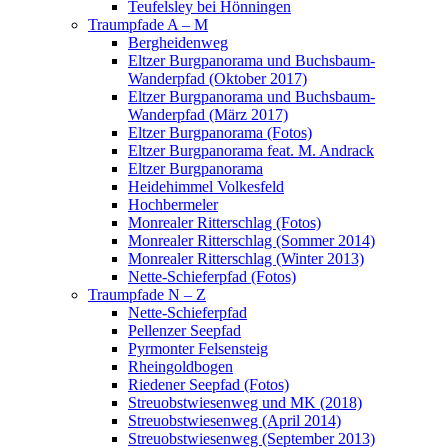
Teufelsley bei Hönningen
Traumpfade A – M
Bergheidenweg
Eltzer Burgpanorama und Buchsbaum-
Wanderpfad (Oktober 2017)
Eltzer Burgpanorama und Buchsbaum-
Wanderpfad (März 2017)
Eltzer Burgpanorama (Fotos)
Eltzer Burgpanorama feat. M. Andrack
Eltzer Burgpanorama
Heidehimmel Volkesfeld
Hochbermeler
Monrealer Ritterschlag (Fotos)
Monrealer Ritterschlag (Sommer 2014)
Monrealer Ritterschlag (Winter 2013)
Nette-Schieferpfad (Fotos)
Traumpfade N – Z
Nette-Schieferpfad
Pellenzer Seepfad
Pyrmonter Felsensteig
Rheingoldbogen
Riedener Seepfad (Fotos)
Streuobstwiesenweg und MK (2018)
Streuobstwiesenweg (April 2014)
Streuobstwiesenweg (September 2013)