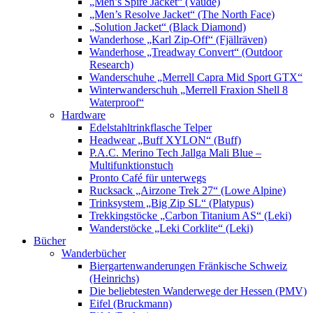
„Men’s Spire Jacket“ (Vaude)
„Men’s Resolve Jacket“ (The North Face)
„Solution Jacket“ (Black Diamond)
Wanderhose „Karl Zip-Off“ (Fjällräven)
Wanderhose „Treadway Convert“ (Outdoor
Research)
Wanderschuhe „Merrell Capra Mid Sport GTX“
Winterwanderschuh „Merrell Fraxion Shell 8
Waterproof“
Hardware
Edelstahltrinkflasche Telper
Headwear „Buff XYLON“ (Buff)
P.A.C. Merino Tech Jallga Mali Blue –
Multifunktionstuch
Pronto Café für unterwegs
Rucksack „Airzone Trek 27“ (Lowe Alpine)
Trinksystem „Big Zip SL“ (Platypus)
Trekkingstöcke „Carbon Titanium AS“ (Leki)
Wanderstöcke „Leki Corklite“ (Leki)
Bücher
Wanderbücher
Biergartenwanderungen Fränkische Schweiz
(Heinrichs)
Die beliebtesten Wanderwege der Hessen (PMV)
Eifel (Bruckmann)