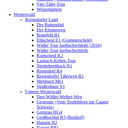
Vier-Täler-Tour
Wispertalsteig
Westerwald
Rengsdorfer Land
Der Butterpfad
Der Klosterweg
Bonefeld B1
Ehlscheid E1 (Gommerscheid)
Wäller Tour Iserbachschleife (2016)
Wäller Tour Iserbachschleife
Kurtscheid K2
Laubach-Kelten-Tour
Niederbreitbach N1
Rengsdorf R4
Rengsdorfer Tälerweg R2
Melsbach Me1
Straßenhaus S3
Unterer Westerwald
Drei-Wäller-Weiher-Weg
Georoute »Vom Teufelsberg zur Caaner
Schweiz«
Grenzau HG4
Großbachtal B3 (Bendorf)
Hausen H2
Nauort RB1