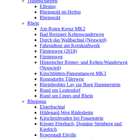
Traumschleifen
Elfenlay
Rheingold im Herbst
Rheingold
Rhein
Am Roten Kreuz MK2
Bad Breisiger Keltenwanderweg
Durch das Wallbachtal (Neuwied)
Fahrradtour am Kernkraftwerk
Fürstenweg (2018)
Fürstenweg
Historischer Römer- und Kelten-Wanderweg
(Neuwied)
Kirschblüten-Panoramaweg MK3
Rengsdorfer Tälerweg
Rheinbrohler Lay zur Burg Hammerstein
Rund um Leutesdorf
Rund um Limes und Rhein
Rheingau
Elsterbachtal
Hildegard-Weg Rüdesheim
Kirschenfreuden bei Frauenstein
Kloster Eberbach, Domäne Steinberg und
Kiedrich
Rosenstadt Eltville