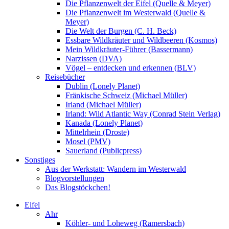
Die Pflanzenwelt der Eifel (Quelle & Meyer)
Die Pflanzenwelt im Westerwald (Quelle &
Meyer)
Die Welt der Burgen (C. H. Beck)
Essbare Wildkräuter und Wildbeeren (Kosmos)
Mein Wildkräuter-Führer (Bassermann)
Narzissen (DVA)
Vögel – entdecken und erkennen (BLV)
Reisebücher
Dublin (Lonely Planet)
Fränkische Schweiz (Michael Müller)
Irland (Michael Müller)
Irland: Wild Atlantic Way (Conrad Stein Verlag)
Kanada (Lonely Planet)
Mittelrhein (Droste)
Mosel (PMV)
Sauerland (Publicpress)
Sonstiges
Aus der Werkstatt: Wandern im Westerwald
Blogvorstellungen
Das Blogstöckchen!
Eifel
Ahr
Köhler- und Loheweg (Ramersbach)