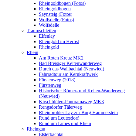
Rheingoldbogen (Fotos)
Rheingoldbogen
Saynsteig (Fotos)
Wolfsdelle (Fotos)
Wolfsdelle
Traumschleifen
Elfenlay
Rheingold im Herbst
Rheingold
Rhein
Am Roten Kreuz MK2
Bad Breisiger Keltenwanderweg
Durch das Wallbachtal (Neuwied)
Fahrradtour am Kernkraftwerk
Fürstenweg (2018)
Fürstenweg
Historischer Römer- und Kelten-Wanderweg
(Neuwied)
Kirschblüten-Panoramaweg MK3
Rengsdorfer Tälerweg
Rheinbrohler Lay zur Burg Hammerstein
Rund um Leutesdorf
Rund um Limes und Rhein
Rheingau
Elsterbachtal