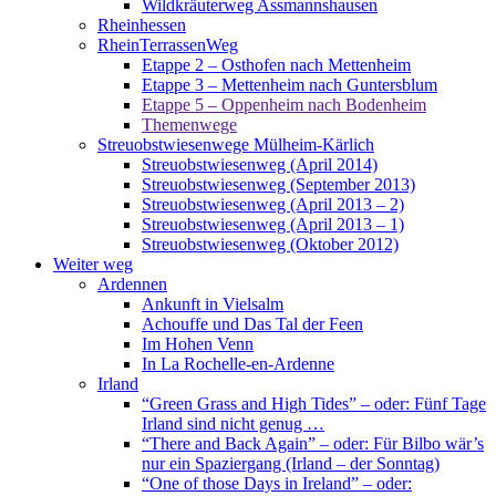
Wildkräuterweg Assmannshausen
Rheinhessen
RheinTerrassenWeg
Etappe 2 – Osthofen nach Mettenheim
Etappe 3 – Mettenheim nach Guntersblum
Etappe 5 – Oppenheim nach Bodenheim
Themenwege
Streuobstwiesenwege Mülheim-Kärlich
Streuobstwiesenweg (April 2014)
Streuobstwiesenweg (September 2013)
Streuobstwiesenweg (April 2013 – 2)
Streuobstwiesenweg (April 2013 – 1)
Streuobstwiesenweg (Oktober 2012)
Weiter weg
Ardennen
Ankunft in Vielsalm
Achouffe und Das Tal der Feen
Im Hohen Venn
In La Rochelle-en-Ardenne
Irland
“Green Grass and High Tides” – oder: Fünf Tage
Irland sind nicht genug …
“There and Back Again” – oder: Für Bilbo wär’s
nur ein Spaziergang (Irland – der Sonntag)
“One of those Days in Ireland” – oder: