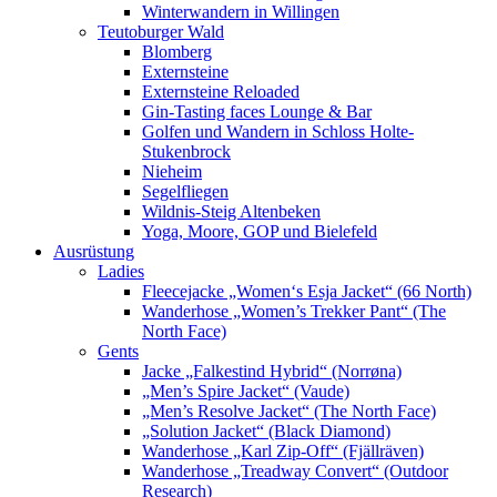
Winterwandern in Willingen
Teutoburger Wald
Blomberg
Externsteine
Externsteine Reloaded
Gin-Tasting faces Lounge & Bar
Golfen und Wandern in Schloss Holte-
Stukenbrock
Nieheim
Segelfliegen
Wildnis-Steig Altenbeken
Yoga, Moore, GOP und Bielefeld
Ausrüstung
Ladies
Fleecejacke „Women‘s Esja Jacket“ (66 North)
Wanderhose „Women’s Trekker Pant“ (The
North Face)
Gents
Jacke „Falkestind Hybrid“ (Norrøna)
„Men’s Spire Jacket“ (Vaude)
„Men’s Resolve Jacket“ (The North Face)
„Solution Jacket“ (Black Diamond)
Wanderhose „Karl Zip-Off“ (Fjällräven)
Wanderhose „Treadway Convert“ (Outdoor
Research)