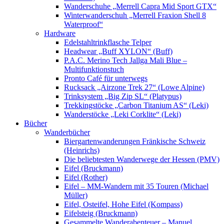
Wanderschuhe „Merrell Capra Mid Sport GTX“
Winterwanderschuh „Merrell Fraxion Shell 8
Waterproof“
Hardware
Edelstahltrinkflasche Telper
Headwear „Buff XYLON“ (Buff)
P.A.C. Merino Tech Jallga Mali Blue –
Multifunktionstuch
Pronto Café für unterwegs
Rucksack „Airzone Trek 27“ (Lowe Alpine)
Trinksystem „Big Zip SL“ (Platypus)
Trekkingstöcke „Carbon Titanium AS“ (Leki)
Wanderstöcke „Leki Corklite“ (Leki)
Bücher
Wanderbücher
Biergartenwanderungen Fränkische Schweiz
(Heinrichs)
Die beliebtesten Wanderwege der Hessen (PMV)
Eifel (Bruckmann)
Eifel (Rother)
Eifel – MM-Wandern mit 35 Touren (Michael
Müller)
Eifel, Osteifel, Hohe Eifel (Kompass)
Eifelsteig (Bruckmann)
Gesammelte Wanderabenteuer – Manuel