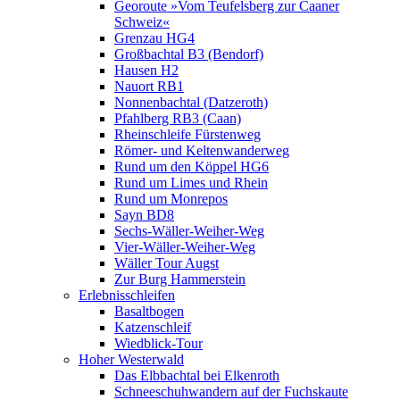
Georoute »Vom Teufelsberg zur Caaner
Schweiz«
Grenzau HG4
Großbachtal B3 (Bendorf)
Hausen H2
Nauort RB1
Nonnenbachtal (Datzeroth)
Pfahlberg RB3 (Caan)
Rheinschleife Fürstenweg
Römer- und Keltenwanderweg
Rund um den Köppel HG6
Rund um Limes und Rhein
Rund um Monrepos
Sayn BD8
Sechs-Wäller-Weiher-Weg
Vier-Wäller-Weiher-Weg
Wäller Tour Augst
Zur Burg Hammerstein
Erlebnisschleifen
Basaltbogen
Katzenschleif
Wiedblick-Tour
Hoher Westerwald
Das Elbbachtal bei Elkenroth
Schneeschuhwandern auf der Fuchskaute