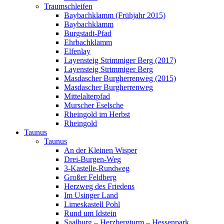
Traumschleifen
Baybachklamm (Frühjahr 2015)
Baybachklamm
Burgstadt-Pfad
Ehrbachklamm
Elfenlay
Layensteig Strimmiger Berg (2017)
Layensteig Strimmiger Berg
Masdascher Burgherrenweg (2015)
Masdascher Burgherrenweg
Mittelalterpfad
Murscher Eselsche
Rheingold im Herbst
Rheingold
Taunus
Taunus
An der Kleinen Wisper
Drei-Burgen-Weg
3-Kastelle-Rundweg
Großer Feldberg
Herzweg des Friedens
Im Usinger Land
Limeskastell Pohl
Rund um Idstein
Saalburg – Herzbergturm – Hessenpark