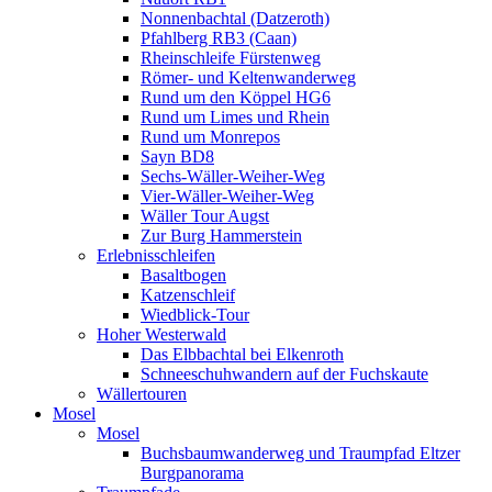
Nonnenbachtal (Datzeroth)
Pfahlberg RB3 (Caan)
Rheinschleife Fürstenweg
Römer- und Keltenwanderweg
Rund um den Köppel HG6
Rund um Limes und Rhein
Rund um Monrepos
Sayn BD8
Sechs-Wäller-Weiher-Weg
Vier-Wäller-Weiher-Weg
Wäller Tour Augst
Zur Burg Hammerstein
Erlebnisschleifen
Basaltbogen
Katzenschleif
Wiedblick-Tour
Hoher Westerwald
Das Elbbachtal bei Elkenroth
Schneeschuhwandern auf der Fuchskaute
Wällertouren
Mosel
Mosel
Buchsbaumwanderweg und Traumpfad Eltzer
Burgpanorama