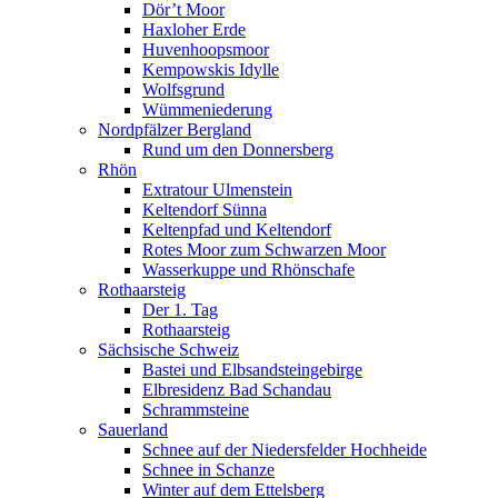
Dör’t Moor
Haxloher Erde
Huvenhoopsmoor
Kempowskis Idylle
Wolfsgrund
Wümmeniederung
Nordpfälzer Bergland
Rund um den Donnersberg
Rhön
Extratour Ulmenstein
Keltendorf Sünna
Keltenpfad und Keltendorf
Rotes Moor zum Schwarzen Moor
Wasserkuppe und Rhönschafe
Rothaarsteig
Der 1. Tag
Rothaarsteig
Sächsische Schweiz
Bastei und Elbsandsteingebirge
Elbresidenz Bad Schandau
Schrammsteine
Sauerland
Schnee auf der Niedersfelder Hochheide
Schnee in Schanze
Winter auf dem Ettelsberg