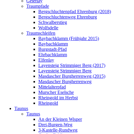
Geierlay
Traumpfade
Bergschluchtenpfad Ehrenburg (2018)
Bergschluchtenweg Ehrenburg
Schwalberstieg
Wolfsdelle
Traumschleifen
Baybachklamm (Frühjahr 2015)
Baybachklamm
Burgstadt-Pfad
Ehrbachklamm
Elfenlay
Layensteig Strimmiger Berg (2017)
Layensteig Strimmiger Berg
Masdascher Burgherrenweg (2015)
Masdascher Burgherrenweg
Mittelalterpfad
Murscher Eselsche
Rheingold im Herbst
Rheingold
Taunus
Taunus
An der Kleinen Wisper
Drei-Burgen-Weg
3-Kastelle-Rundweg