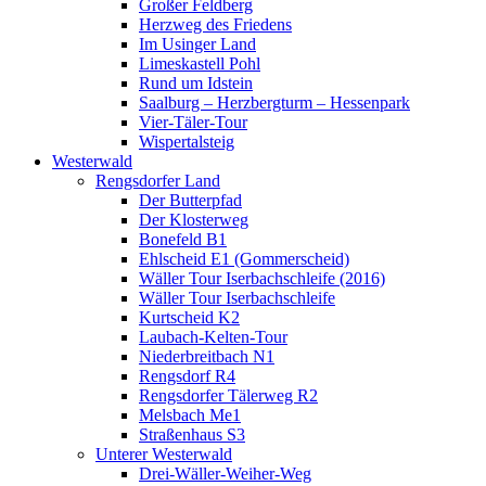
Großer Feldberg
Herzweg des Friedens
Im Usinger Land
Limeskastell Pohl
Rund um Idstein
Saalburg – Herzbergturm – Hessenpark
Vier-Täler-Tour
Wispertalsteig
Westerwald
Rengsdorfer Land
Der Butterpfad
Der Klosterweg
Bonefeld B1
Ehlscheid E1 (Gommerscheid)
Wäller Tour Iserbachschleife (2016)
Wäller Tour Iserbachschleife
Kurtscheid K2
Laubach-Kelten-Tour
Niederbreitbach N1
Rengsdorf R4
Rengsdorfer Tälerweg R2
Melsbach Me1
Straßenhaus S3
Unterer Westerwald
Drei-Wäller-Weiher-Weg