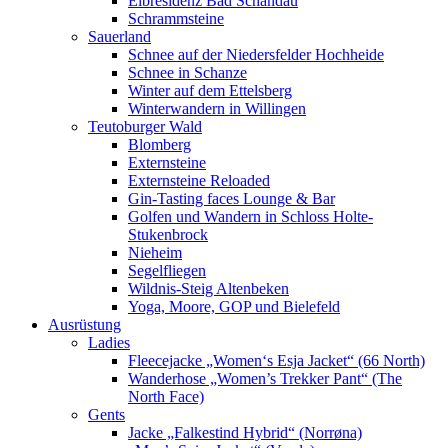
Elbresidenz Bad Schandau
Schrammsteine
Sauerland
Schnee auf der Niedersfelder Hochheide
Schnee in Schanze
Winter auf dem Ettelsberg
Winterwandern in Willingen
Teutoburger Wald
Blomberg
Externsteine
Externsteine Reloaded
Gin-Tasting faces Lounge & Bar
Golfen und Wandern in Schloss Holte-
Stukenbrock
Nieheim
Segelfliegen
Wildnis-Steig Altenbeken
Yoga, Moore, GOP und Bielefeld
Ausrüstung
Ladies
Fleecejacke „Women‘s Esja Jacket“ (66 North)
Wanderhose „Women’s Trekker Pant“ (The
North Face)
Gents
Jacke „Falkestind Hybrid“ (Norrøna)