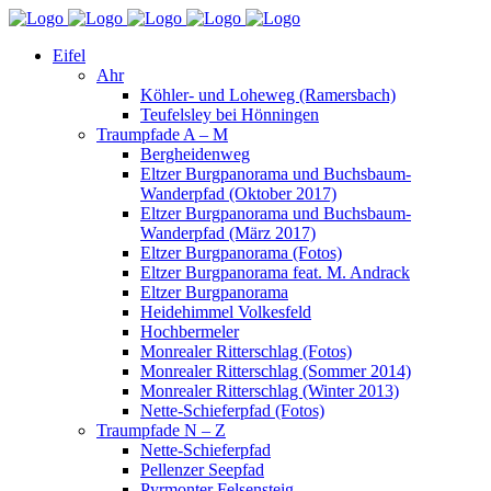
Eifel
Ahr
Köhler- und Loheweg (Ramersbach)
Teufelsley bei Hönningen
Traumpfade A – M
Bergheidenweg
Eltzer Burgpanorama und Buchsbaum-
Wanderpfad (Oktober 2017)
Eltzer Burgpanorama und Buchsbaum-
Wanderpfad (März 2017)
Eltzer Burgpanorama (Fotos)
Eltzer Burgpanorama feat. M. Andrack
Eltzer Burgpanorama
Heidehimmel Volkesfeld
Hochbermeler
Monrealer Ritterschlag (Fotos)
Monrealer Ritterschlag (Sommer 2014)
Monrealer Ritterschlag (Winter 2013)
Nette-Schieferpfad (Fotos)
Traumpfade N – Z
Nette-Schieferpfad
Pellenzer Seepfad
Pyrmonter Felsensteig