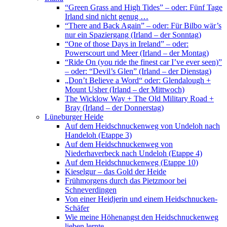
“Green Grass and High Tides” – oder: Fünf Tage
Irland sind nicht genug …
“There and Back Again” – oder: Für Bilbo wär’s
nur ein Spaziergang (Irland – der Sonntag)
“One of those Days in Ireland” – oder:
Powerscourt und Meer (Irland – der Montag)
“Ride On (you ride the finest car I’ve ever seen)”
– oder: “Devil’s Glen” (Irland – der Dienstag)
„Don’t Believe a Word“ oder: Glendalough +
Mount Usher (Irland – der Mittwoch)
The Wicklow Way + The Old Military Road +
Bray (Irland – der Donnerstag)
Lüneburger Heide
Auf dem Heidschnuckenweg von Undeloh nach
Handeloh (Etappe 3)
Auf dem Heidschnuckenweg von
Niederhaverbeck nach Undeloh (Etappe 4)
Auf dem Heidschnuckenweg (Etappe 10)
Kieselgur – das Gold der Heide
Frühmorgens durch das Pietzmoor bei
Schneverdingen
Von einer Heidjerin und einem Heidschnucken-
Schäfer
Wie meine Höhenangst den Heidschnuckenweg
lieben lernte