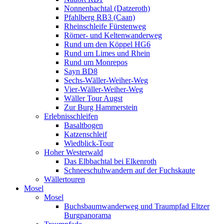
Nonnenbachtal (Datzeroth)
Pfahlberg RB3 (Caan)
Rheinschleife Fürstenweg
Römer- und Keltenwanderweg
Rund um den Köppel HG6
Rund um Limes und Rhein
Rund um Monrepos
Sayn BD8
Sechs-Wäller-Weiher-Weg
Vier-Wäller-Weiher-Weg
Wäller Tour Augst
Zur Burg Hammerstein
Erlebnisschleifen
Basaltbogen
Katzenschleif
Wiedblick-Tour
Hoher Westerwald
Das Elbbachtal bei Elkenroth
Schneeschuhwandern auf der Fuchskaute
Wällertouren
Mosel
Mosel
Buchsbaumwanderweg und Traumpfad Eltzer
Burgpanorama