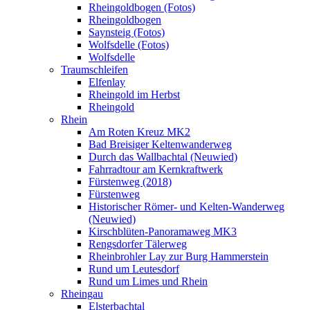
Rheingoldbogen (Fotos)
Rheingoldbogen
Saynsteig (Fotos)
Wolfsdelle (Fotos)
Wolfsdelle
Traumschleifen
Elfenlay
Rheingold im Herbst
Rheingold
Rhein
Am Roten Kreuz MK2
Bad Breisiger Keltenwanderweg
Durch das Wallbachtal (Neuwied)
Fahrradtour am Kernkraftwerk
Fürstenweg (2018)
Fürstenweg
Historischer Römer- und Kelten-Wanderweg
(Neuwied)
Kirschblüten-Panoramaweg MK3
Rengsdorfer Tälerweg
Rheinbrohler Lay zur Burg Hammerstein
Rund um Leutesdorf
Rund um Limes und Rhein
Rheingau
Elsterbachtal