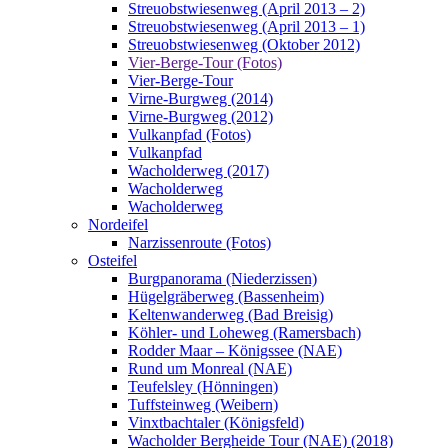
Streuobstwiesenweg (April 2013 – 2)
Streuobstwiesenweg (April 2013 – 1)
Streuobstwiesenweg (Oktober 2012)
Vier-Berge-Tour (Fotos)
Vier-Berge-Tour
Virne-Burgweg (2014)
Virne-Burgweg (2012)
Vulkanpfad (Fotos)
Vulkanpfad
Wacholderweg (2017)
Wacholderweg
Wacholderweg
Nordeifel
Narzissenroute (Fotos)
Osteifel
Burgpanorama (Niederzissen)
Hügelgräberweg (Bassenheim)
Keltenwanderweg (Bad Breisig)
Köhler- und Loheweg (Ramersbach)
Rodder Maar – Königssee (NAE)
Rund um Monreal (NAE)
Teufelsley (Hönningen)
Tuffsteinweg (Weibern)
Vinxtbachtaler (Königsfeld)
Wacholder Bergheide Tour (NAE) (2018)