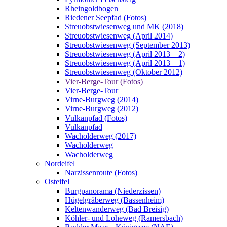
Rheingoldbogen
Riedener Seepfad (Fotos)
Streuobstwiesenweg und MK (2018)
Streuobstwiesenweg (April 2014)
Streuobstwiesenweg (September 2013)
Streuobstwiesenweg (April 2013 – 2)
Streuobstwiesenweg (April 2013 – 1)
Streuobstwiesenweg (Oktober 2012)
Vier-Berge-Tour (Fotos)
Vier-Berge-Tour
Virne-Burgweg (2014)
Virne-Burgweg (2012)
Vulkanpfad (Fotos)
Vulkanpfad
Wacholderweg (2017)
Wacholderweg
Wacholderweg
Nordeifel
Narzissenroute (Fotos)
Osteifel
Burgpanorama (Niederzissen)
Hügelgräberweg (Bassenheim)
Keltenwanderweg (Bad Breisig)
Köhler- und Loheweg (Ramersbach)