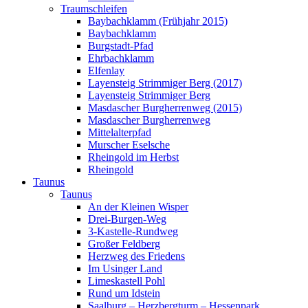
Traumschleifen
Baybachklamm (Frühjahr 2015)
Baybachklamm
Burgstadt-Pfad
Ehrbachklamm
Elfenlay
Layensteig Strimmiger Berg (2017)
Layensteig Strimmiger Berg
Masdascher Burgherrenweg (2015)
Masdascher Burgherrenweg
Mittelalterpfad
Murscher Eselsche
Rheingold im Herbst
Rheingold
Taunus
Taunus
An der Kleinen Wisper
Drei-Burgen-Weg
3-Kastelle-Rundweg
Großer Feldberg
Herzweg des Friedens
Im Usinger Land
Limeskastell Pohl
Rund um Idstein
Saalburg – Herzbergturm – Hessenpark