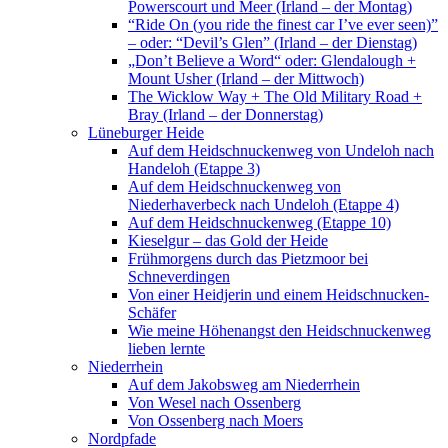
Powerscourt und Meer (Irland – der Montag)
“Ride On (you ride the finest car I’ve ever seen)”
– oder: “Devil’s Glen” (Irland – der Dienstag)
„Don’t Believe a Word“ oder: Glendalough +
Mount Usher (Irland – der Mittwoch)
The Wicklow Way + The Old Military Road +
Bray (Irland – der Donnerstag)
Lüneburger Heide
Auf dem Heidschnuckenweg von Undeloh nach
Handeloh (Etappe 3)
Auf dem Heidschnuckenweg von
Niederhaverbeck nach Undeloh (Etappe 4)
Auf dem Heidschnuckenweg (Etappe 10)
Kieselgur – das Gold der Heide
Frühmorgens durch das Pietzmoor bei
Schneverdingen
Von einer Heidjerin und einem Heidschnucken-
Schäfer
Wie meine Höhenangst den Heidschnuckenweg
lieben lernte
Niederrhein
Auf dem Jakobsweg am Niederrhein
Von Wesel nach Ossenberg
Von Ossenberg nach Moers
Nordpfade