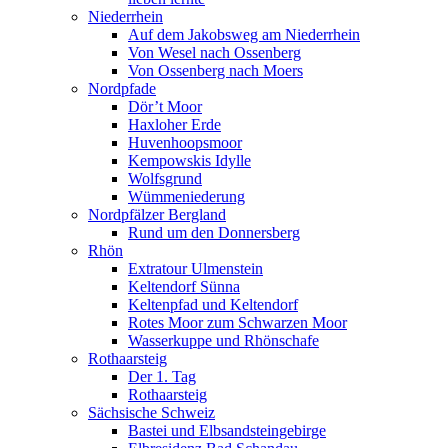
Niederrhein
Auf dem Jakobsweg am Niederrhein
Von Wesel nach Ossenberg
Von Ossenberg nach Moers
Nordpfade
Dör’t Moor
Haxloher Erde
Huvenhoopsmoor
Kempowskis Idylle
Wolfsgrund
Wümmeniederung
Nordpfälzer Bergland
Rund um den Donnersberg
Rhön
Extratour Ulmenstein
Keltendorf Sünna
Keltenpfad und Keltendorf
Rotes Moor zum Schwarzen Moor
Wasserkuppe und Rhönschafe
Rothaarsteig
Der 1. Tag
Rothaarsteig
Sächsische Schweiz
Bastei und Elbsandsteingebirge