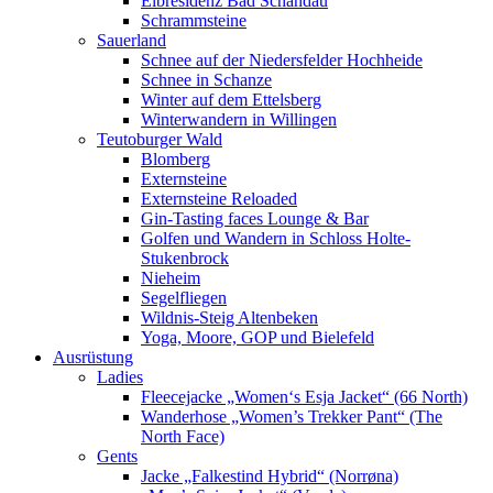
Elbresidenz Bad Schandau
Schrammsteine
Sauerland
Schnee auf der Niedersfelder Hochheide
Schnee in Schanze
Winter auf dem Ettelsberg
Winterwandern in Willingen
Teutoburger Wald
Blomberg
Externsteine
Externsteine Reloaded
Gin-Tasting faces Lounge & Bar
Golfen und Wandern in Schloss Holte-
Stukenbrock
Nieheim
Segelfliegen
Wildnis-Steig Altenbeken
Yoga, Moore, GOP und Bielefeld
Ausrüstung
Ladies
Fleecejacke „Women‘s Esja Jacket“ (66 North)
Wanderhose „Women’s Trekker Pant“ (The
North Face)
Gents
Jacke „Falkestind Hybrid“ (Norrøna)