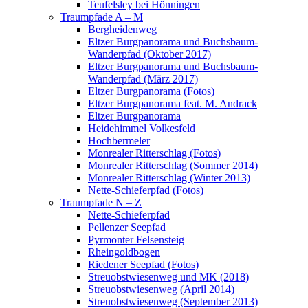
Teufelsley bei Hönningen
Traumpfade A – M
Bergheidenweg
Eltzer Burgpanorama und Buchsbaum-
Wanderpfad (Oktober 2017)
Eltzer Burgpanorama und Buchsbaum-
Wanderpfad (März 2017)
Eltzer Burgpanorama (Fotos)
Eltzer Burgpanorama feat. M. Andrack
Eltzer Burgpanorama
Heidehimmel Volkesfeld
Hochbermeler
Monrealer Ritterschlag (Fotos)
Monrealer Ritterschlag (Sommer 2014)
Monrealer Ritterschlag (Winter 2013)
Nette-Schieferpfad (Fotos)
Traumpfade N – Z
Nette-Schieferpfad
Pellenzer Seepfad
Pyrmonter Felsensteig
Rheingoldbogen
Riedener Seepfad (Fotos)
Streuobstwiesenweg und MK (2018)
Streuobstwiesenweg (April 2014)
Streuobstwiesenweg (September 2013)