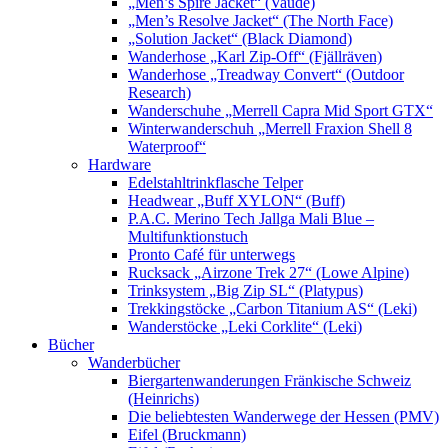
„Men’s Spire Jacket“ (Vaude)
„Men’s Resolve Jacket“ (The North Face)
„Solution Jacket“ (Black Diamond)
Wanderhose „Karl Zip-Off“ (Fjällräven)
Wanderhose „Treadway Convert“ (Outdoor
Research)
Wanderschuhe „Merrell Capra Mid Sport GTX“
Winterwanderschuh „Merrell Fraxion Shell 8
Waterproof“
Hardware
Edelstahltrinkflasche Telper
Headwear „Buff XYLON“ (Buff)
P.A.C. Merino Tech Jallga Mali Blue –
Multifunktionstuch
Pronto Café für unterwegs
Rucksack „Airzone Trek 27“ (Lowe Alpine)
Trinksystem „Big Zip SL“ (Platypus)
Trekkingstöcke „Carbon Titanium AS“ (Leki)
Wanderstöcke „Leki Corklite“ (Leki)
Bücher
Wanderbücher
Biergartenwanderungen Fränkische Schweiz
(Heinrichs)
Die beliebtesten Wanderwege der Hessen (PMV)
Eifel (Bruckmann)