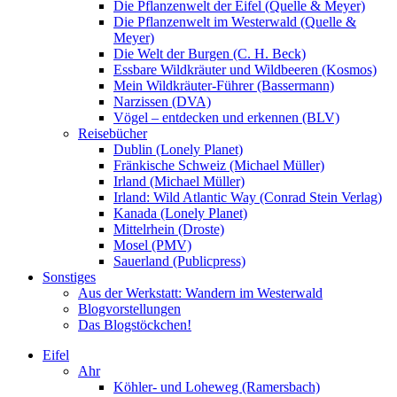
Die Pflanzenwelt der Eifel (Quelle & Meyer)
Die Pflanzenwelt im Westerwald (Quelle &
Meyer)
Die Welt der Burgen (C. H. Beck)
Essbare Wildkräuter und Wildbeeren (Kosmos)
Mein Wildkräuter-Führer (Bassermann)
Narzissen (DVA)
Vögel – entdecken und erkennen (BLV)
Reisebücher
Dublin (Lonely Planet)
Fränkische Schweiz (Michael Müller)
Irland (Michael Müller)
Irland: Wild Atlantic Way (Conrad Stein Verlag)
Kanada (Lonely Planet)
Mittelrhein (Droste)
Mosel (PMV)
Sauerland (Publicpress)
Sonstiges
Aus der Werkstatt: Wandern im Westerwald
Blogvorstellungen
Das Blogstöckchen!
Eifel
Ahr
Köhler- und Loheweg (Ramersbach)