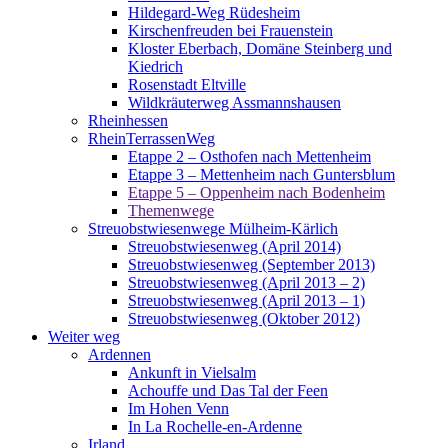
Hildegard-Weg Rüdesheim
Kirschenfreuden bei Frauenstein
Kloster Eberbach, Domäne Steinberg und
Kiedrich
Rosenstadt Eltville
Wildkräuterweg Assmannshausen
Rheinhessen
RheinTerrassenWeg
Etappe 2 – Osthofen nach Mettenheim
Etappe 3 – Mettenheim nach Guntersblum
Etappe 5 – Oppenheim nach Bodenheim
Themenwege
Streuobstwiesenwege Mülheim-Kärlich
Streuobstwiesenweg (April 2014)
Streuobstwiesenweg (September 2013)
Streuobstwiesenweg (April 2013 – 2)
Streuobstwiesenweg (April 2013 – 1)
Streuobstwiesenweg (Oktober 2012)
Weiter weg
Ardennen
Ankunft in Vielsalm
Achouffe und Das Tal der Feen
Im Hohen Venn
In La Rochelle-en-Ardenne
Irland