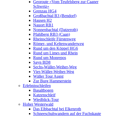
Georoute »Vom Teufelsberg zur Caaner
Schweiz«
Grenzau HG4
Großbachtal B3 (Bendorf)
Hausen H2
Nauort RB1
Nonnenbachtal (Datzeroth)
Pfahlberg RB3 (Caan)
Rheinschleife Fürstenweg
Römer- und Keltenwanderweg
Rund um den Köppel HG6
Rund um Limes und Rhein
Rund um Monrepos
Sayn BD8
Sechs-Wäller-Weiher-Weg
Vier-Wäller-Weiher-Weg
Wäller Tour Augst
Zur Burg Hammerstein
Erlebnisschleifen
Basaltbogen
Katzenschleif
Wiedblick-Tour
Hoher Westerwald
Das Elbbachtal bei Elkenroth
Schneeschuhwandern auf der Fuchskaute