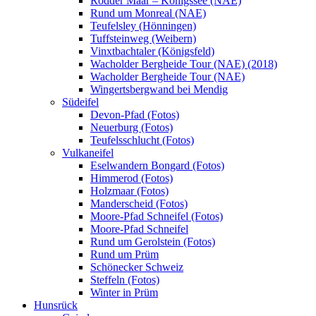
Rodder Maar – Königssee (NAE)
Rund um Monreal (NAE)
Teufelsley (Hönningen)
Tuffsteinweg (Weibern)
Vinxtbachtaler (Königsfeld)
Wacholder Bergheide Tour (NAE) (2018)
Wacholder Bergheide Tour (NAE)
Wingertsbergwand bei Mendig
Südeifel
Devon-Pfad (Fotos)
Neuerburg (Fotos)
Teufelsschlucht (Fotos)
Vulkaneifel
Eselwandern Bongard (Fotos)
Himmerod (Fotos)
Holzmaar (Fotos)
Manderscheid (Fotos)
Moore-Pfad Schneifel (Fotos)
Moore-Pfad Schneifel
Rund um Gerolstein (Fotos)
Rund um Prüm
Schönecker Schweiz
Steffeln (Fotos)
Winter in Prüm
Hunsrück