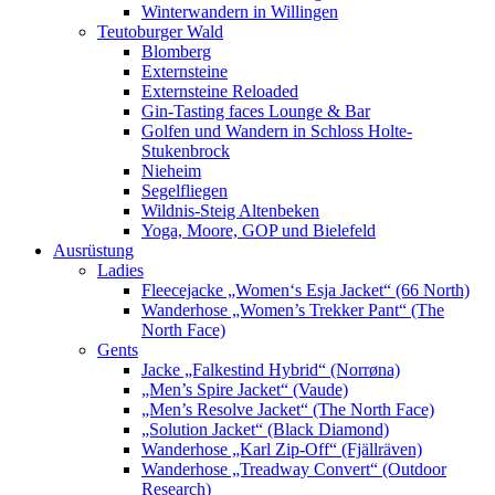
Winterwandern in Willingen
Teutoburger Wald
Blomberg
Externsteine
Externsteine Reloaded
Gin-Tasting faces Lounge & Bar
Golfen und Wandern in Schloss Holte-
Stukenbrock
Nieheim
Segelfliegen
Wildnis-Steig Altenbeken
Yoga, Moore, GOP und Bielefeld
Ausrüstung
Ladies
Fleecejacke „Women‘s Esja Jacket“ (66 North)
Wanderhose „Women’s Trekker Pant“ (The
North Face)
Gents
Jacke „Falkestind Hybrid“ (Norrøna)
„Men’s Spire Jacket“ (Vaude)
„Men’s Resolve Jacket“ (The North Face)
„Solution Jacket“ (Black Diamond)
Wanderhose „Karl Zip-Off“ (Fjällräven)
Wanderhose „Treadway Convert“ (Outdoor
Research)