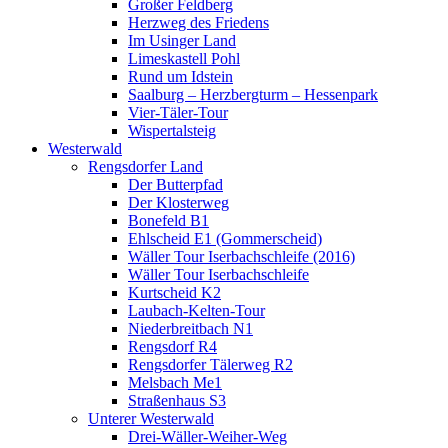
Großer Feldberg
Herzweg des Friedens
Im Usinger Land
Limeskastell Pohl
Rund um Idstein
Saalburg – Herzbergturm – Hessenpark
Vier-Täler-Tour
Wispertalsteig
Westerwald
Rengsdorfer Land
Der Butterpfad
Der Klosterweg
Bonefeld B1
Ehlscheid E1 (Gommerscheid)
Wäller Tour Iserbachschleife (2016)
Wäller Tour Iserbachschleife
Kurtscheid K2
Laubach-Kelten-Tour
Niederbreitbach N1
Rengsdorf R4
Rengsdorfer Tälerweg R2
Melsbach Me1
Straßenhaus S3
Unterer Westerwald
Drei-Wäller-Weiher-Weg