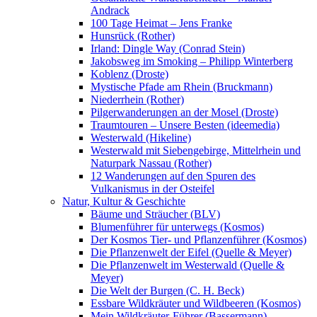
Andrack
100 Tage Heimat – Jens Franke
Hunsrück (Rother)
Irland: Dingle Way (Conrad Stein)
Jakobsweg im Smoking – Philipp Winterberg
Koblenz (Droste)
Mystische Pfade am Rhein (Bruckmann)
Niederrhein (Rother)
Pilgerwanderungen an der Mosel (Droste)
Traumtouren – Unsere Besten (ideemedia)
Westerwald (Hikeline)
Westerwald mit Siebengebirge, Mittelrhein und
Naturpark Nassau (Rother)
12 Wanderungen auf den Spuren des
Vulkanismus in der Osteifel
Natur, Kultur & Geschichte
Bäume und Sträucher (BLV)
Blumenführer für unterwegs (Kosmos)
Der Kosmos Tier- und Pflanzenführer (Kosmos)
Die Pflanzenwelt der Eifel (Quelle & Meyer)
Die Pflanzenwelt im Westerwald (Quelle &
Meyer)
Die Welt der Burgen (C. H. Beck)
Essbare Wildkräuter und Wildbeeren (Kosmos)
Mein Wildkräuter-Führer (Bassermann)