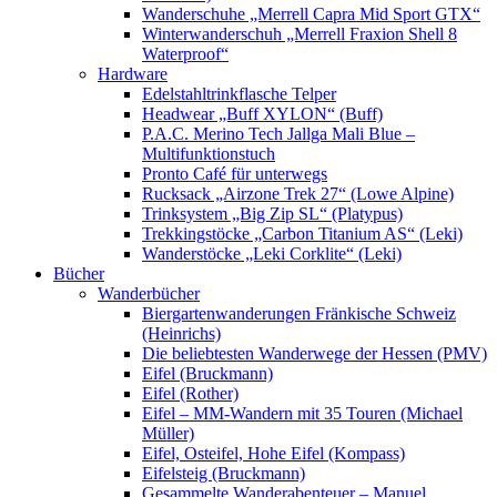
Wanderschuhe „Merrell Capra Mid Sport GTX“
Winterwanderschuh „Merrell Fraxion Shell 8
Waterproof“
Hardware
Edelstahltrinkflasche Telper
Headwear „Buff XYLON“ (Buff)
P.A.C. Merino Tech Jallga Mali Blue –
Multifunktionstuch
Pronto Café für unterwegs
Rucksack „Airzone Trek 27“ (Lowe Alpine)
Trinksystem „Big Zip SL“ (Platypus)
Trekkingstöcke „Carbon Titanium AS“ (Leki)
Wanderstöcke „Leki Corklite“ (Leki)
Bücher
Wanderbücher
Biergartenwanderungen Fränkische Schweiz
(Heinrichs)
Die beliebtesten Wanderwege der Hessen (PMV)
Eifel (Bruckmann)
Eifel (Rother)
Eifel – MM-Wandern mit 35 Touren (Michael
Müller)
Eifel, Osteifel, Hohe Eifel (Kompass)
Eifelsteig (Bruckmann)
Gesammelte Wanderabenteuer – Manuel