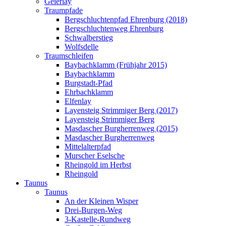
Geierlay
Traumpfade
Bergschluchtenpfad Ehrenburg (2018)
Bergschluchtenweg Ehrenburg
Schwalberstieg
Wolfsdelle
Traumschleifen
Baybachklamm (Frühjahr 2015)
Baybachklamm
Burgstadt-Pfad
Ehrbachklamm
Elfenlay
Layensteig Strimmiger Berg (2017)
Layensteig Strimmiger Berg
Masdascher Burgherrenweg (2015)
Masdascher Burgherrenweg
Mittelalterpfad
Murscher Eselsche
Rheingold im Herbst
Rheingold
Taunus
Taunus
An der Kleinen Wisper
Drei-Burgen-Weg
3-Kastelle-Rundweg