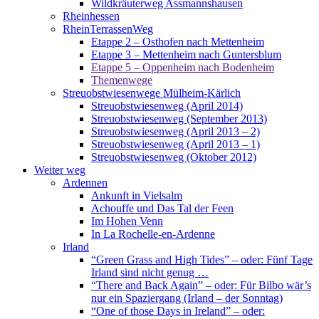
Wildkräuterweg Assmannshausen
Rheinhessen
RheinTerrassenWeg
Etappe 2 – Osthofen nach Mettenheim
Etappe 3 – Mettenheim nach Guntersblum
Etappe 5 – Oppenheim nach Bodenheim
Themenwege
Streuobstwiesenwege Mülheim-Kärlich
Streuobstwiesenweg (April 2014)
Streuobstwiesenweg (September 2013)
Streuobstwiesenweg (April 2013 – 2)
Streuobstwiesenweg (April 2013 – 1)
Streuobstwiesenweg (Oktober 2012)
Weiter weg
Ardennen
Ankunft in Vielsalm
Achouffe und Das Tal der Feen
Im Hohen Venn
In La Rochelle-en-Ardenne
Irland
“Green Grass and High Tides” – oder: Fünf Tage
Irland sind nicht genug …
“There and Back Again” – oder: Für Bilbo wär’s
nur ein Spaziergang (Irland – der Sonntag)
“One of those Days in Ireland” – oder: