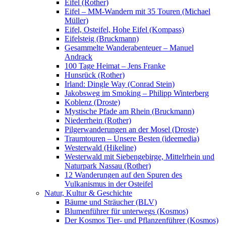
Eifel (Rother)
Eifel – MM-Wandern mit 35 Touren (Michael
Müller)
Eifel, Osteifel, Hohe Eifel (Kompass)
Eifelsteig (Bruckmann)
Gesammelte Wanderabenteuer – Manuel
Andrack
100 Tage Heimat – Jens Franke
Hunsrück (Rother)
Irland: Dingle Way (Conrad Stein)
Jakobsweg im Smoking – Philipp Winterberg
Koblenz (Droste)
Mystische Pfade am Rhein (Bruckmann)
Niederrhein (Rother)
Pilgerwanderungen an der Mosel (Droste)
Traumtouren – Unsere Besten (ideemedia)
Westerwald (Hikeline)
Westerwald mit Siebengebirge, Mittelrhein und
Naturpark Nassau (Rother)
12 Wanderungen auf den Spuren des
Vulkanismus in der Osteifel
Natur, Kultur & Geschichte
Bäume und Sträucher (BLV)
Blumenführer für unterwegs (Kosmos)
Der Kosmos Tier- und Pflanzenführer (Kosmos)