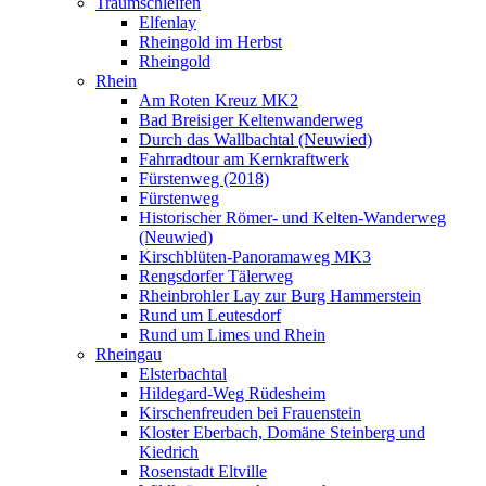
Traumschleifen
Elfenlay
Rheingold im Herbst
Rheingold
Rhein
Am Roten Kreuz MK2
Bad Breisiger Keltenwanderweg
Durch das Wallbachtal (Neuwied)
Fahrradtour am Kernkraftwerk
Fürstenweg (2018)
Fürstenweg
Historischer Römer- und Kelten-Wanderweg
(Neuwied)
Kirschblüten-Panoramaweg MK3
Rengsdorfer Tälerweg
Rheinbrohler Lay zur Burg Hammerstein
Rund um Leutesdorf
Rund um Limes und Rhein
Rheingau
Elsterbachtal
Hildegard-Weg Rüdesheim
Kirschenfreuden bei Frauenstein
Kloster Eberbach, Domäne Steinberg und
Kiedrich
Rosenstadt Eltville