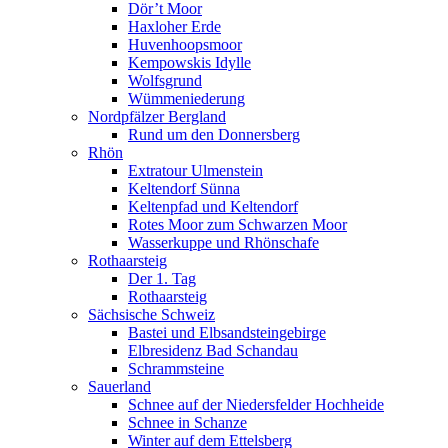
Dör’t Moor
Haxloher Erde
Huvenhoopsmoor
Kempowskis Idylle
Wolfsgrund
Wümmeniederung
Nordpfälzer Bergland
Rund um den Donnersberg
Rhön
Extratour Ulmenstein
Keltendorf Sünna
Keltenpfad und Keltendorf
Rotes Moor zum Schwarzen Moor
Wasserkuppe und Rhönschafe
Rothaarsteig
Der 1. Tag
Rothaarsteig
Sächsische Schweiz
Bastei und Elbsandsteingebirge
Elbresidenz Bad Schandau
Schrammsteine
Sauerland
Schnee auf der Niedersfelder Hochheide
Schnee in Schanze
Winter auf dem Ettelsberg