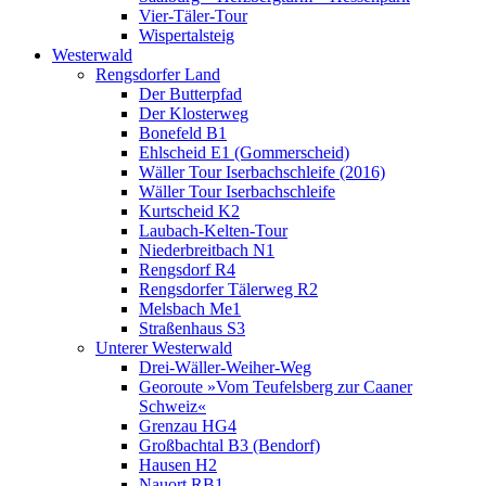
Vier-Täler-Tour
Wispertalsteig
Westerwald
Rengsdorfer Land
Der Butterpfad
Der Klosterweg
Bonefeld B1
Ehlscheid E1 (Gommerscheid)
Wäller Tour Iserbachschleife (2016)
Wäller Tour Iserbachschleife
Kurtscheid K2
Laubach-Kelten-Tour
Niederbreitbach N1
Rengsdorf R4
Rengsdorfer Tälerweg R2
Melsbach Me1
Straßenhaus S3
Unterer Westerwald
Drei-Wäller-Weiher-Weg
Georoute »Vom Teufelsberg zur Caaner
Schweiz«
Grenzau HG4
Großbachtal B3 (Bendorf)
Hausen H2
Nauort RB1