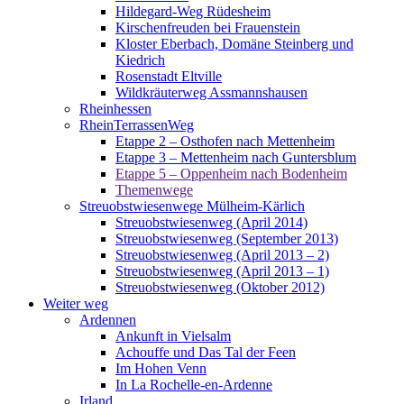
Hildegard-Weg Rüdesheim
Kirschenfreuden bei Frauenstein
Kloster Eberbach, Domäne Steinberg und
Kiedrich
Rosenstadt Eltville
Wildkräuterweg Assmannshausen
Rheinhessen
RheinTerrassenWeg
Etappe 2 – Osthofen nach Mettenheim
Etappe 3 – Mettenheim nach Guntersblum
Etappe 5 – Oppenheim nach Bodenheim
Themenwege
Streuobstwiesenwege Mülheim-Kärlich
Streuobstwiesenweg (April 2014)
Streuobstwiesenweg (September 2013)
Streuobstwiesenweg (April 2013 – 2)
Streuobstwiesenweg (April 2013 – 1)
Streuobstwiesenweg (Oktober 2012)
Weiter weg
Ardennen
Ankunft in Vielsalm
Achouffe und Das Tal der Feen
Im Hohen Venn
In La Rochelle-en-Ardenne
Irland