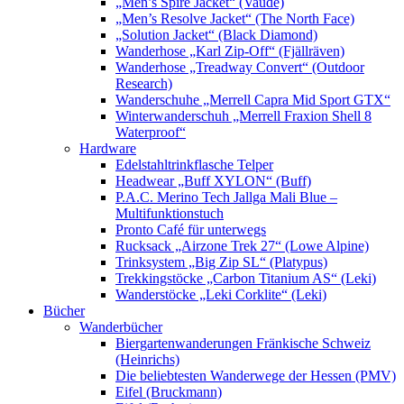
„Men’s Spire Jacket“ (Vaude)
„Men’s Resolve Jacket“ (The North Face)
„Solution Jacket“ (Black Diamond)
Wanderhose „Karl Zip-Off“ (Fjällräven)
Wanderhose „Treadway Convert“ (Outdoor
Research)
Wanderschuhe „Merrell Capra Mid Sport GTX“
Winterwanderschuh „Merrell Fraxion Shell 8
Waterproof“
Hardware
Edelstahltrinkflasche Telper
Headwear „Buff XYLON“ (Buff)
P.A.C. Merino Tech Jallga Mali Blue –
Multifunktionstuch
Pronto Café für unterwegs
Rucksack „Airzone Trek 27“ (Lowe Alpine)
Trinksystem „Big Zip SL“ (Platypus)
Trekkingstöcke „Carbon Titanium AS“ (Leki)
Wanderstöcke „Leki Corklite“ (Leki)
Bücher
Wanderbücher
Biergartenwanderungen Fränkische Schweiz
(Heinrichs)
Die beliebtesten Wanderwege der Hessen (PMV)
Eifel (Bruckmann)