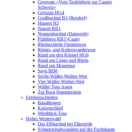
Georoute »Vom Teufelsberg zur Caaner
Schweiz«
Grenzau HG4
Großbachtal B3 (Bendorf)
Hausen H2
Nauort RB1
Nonnenbachtal (Datzeroth)
Pfahlberg RB3 (Caan)
Rheinschleife Fürstenweg
Römer- und Keltenwanderweg
Rund um den Köppel HG6
Rund um Limes und Rhein
Rund um Monrepos
Sayn BD8
Sechs-Wäller-Weiher-Weg
Vier-Wäller-Weiher-Weg
Wäller Tour Augst
Zur Burg Hammerstein
Erlebnisschleifen
Basaltbogen
Katzenschleif
Wiedblick-Tour
Hoher Westerwald
Das Elbbachtal bei Elkenroth
Schneeschuhwandern auf der Fuchskaute