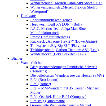
Wanderschuhe „Merrell Capra Mid Sport GTX“
Winterwanderschuh „Merrell Fraxion Shell 8
Waterproof“
Hardware
Edelstahltrinkflasche Telper
Headwear „Buff XYLON“ (Buff)
P.A.C. Merino Tech Jallga Mali Blue –
Multifunktionstuch
Pronto Café für unterwegs
Rucksack „Airzone Trek 27“ (Lowe Alpine)
Trinksystem „Big Zip SL“ (Platypus)
Trekkingstöcke „Carbon Titanium AS“ (Leki)
Wanderstöcke „Leki Corklite“ (Leki)
Bücher
Wanderbücher
Biergartenwanderungen Fränkische Schweiz
(Heinrichs)
Die beliebtesten Wanderwege der Hessen (PMV)
Eifel (Bruckmann)
Eifel (Rother)
Eifel – MM-Wandern mit 35 Touren (Michael
Müller)
Eifel, Osteifel, Hohe Eifel (Kompass)
Eifelsteig (Bruckmann)
Gesammelte Wanderabenteuer – Manuel