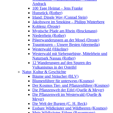
Andrack
100 Tage Heimat – Jens Franke
Hunsrück (Rother)
Irland: Dingle Way (Conrad Stein)
Jakobsweg im Smoking – Philipp Winterberg
Koblenz (Droste)
Mystische Pfade am Rhein (Bruckmann)
Niederrhein (Rother)
Pilgerwanderungen an der Mosel (Droste)
Traumtouren – Unsere Besten (ideemedia)
Westerwald (Hikeline)
Westerwald mit Siebengebirge, Mittelrhein und
Naturpark Nassau (Rother)
12 Wanderungen auf den Spuren des
Vulkanismus in der Osteifel
Natur, Kultur & Geschichte
Bäume und Sträucher (BLV)
Blumenführer für unterwegs (Kosmos)
Der Kosmos Tier- und Pflanzenführer (Kosmos)
Die Pflanzenwelt der Eifel (Quelle & Meyer)
Die Pflanzenwelt im Westerwald (Quelle &
Meyer)
Die Welt der Burgen (C. H. Beck)
Essbare Wildkräuter und Wildbeeren (Kosmos)
Mein Wildkräuter-Führer (Bassermann)