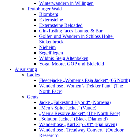
Winterwandern in Willingen
Teutoburger Wald
Blomberg
Externsteine
Externsteine Reloaded
Gin-Tasting faces Lounge & Bar
Golfen und Wandern in Schloss Holte-
Stukenbrock
Nieheim
Segelfliegen
Wildnis-Steig Altenbeken
Yoga, Moore, GOP und Bielefeld
Ausrüstung
Ladies
Fleecejacke „Women‘s Esja Jacket“ (66 North)
Wanderhose „Women’s Trekker Pant“ (The
North Face)
Gents
Jacke „Falkestind Hybrid“ (Norrøna)
„Men’s Spire Jacket“ (Vaude)
„Men’s Resolve Jacket“ (The North Face)
„Solution Jacket“ (Black Diamond)
Wanderhose „Karl Zip-Off“ (Fjällräven)
Wanderhose „Treadway Convert“ (Outdoor
Research)