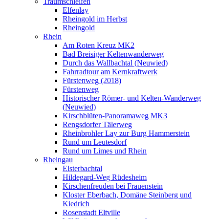
Traumschleifen
Elfenlay
Rheingold im Herbst
Rheingold
Rhein
Am Roten Kreuz MK2
Bad Breisiger Keltenwanderweg
Durch das Wallbachtal (Neuwied)
Fahrradtour am Kernkraftwerk
Fürstenweg (2018)
Fürstenweg
Historischer Römer- und Kelten-Wanderweg
(Neuwied)
Kirschblüten-Panoramaweg MK3
Rengsdorfer Tälerweg
Rheinbrohler Lay zur Burg Hammerstein
Rund um Leutesdorf
Rund um Limes und Rhein
Rheingau
Elsterbachtal
Hildegard-Weg Rüdesheim
Kirschenfreuden bei Frauenstein
Kloster Eberbach, Domäne Steinberg und
Kiedrich
Rosenstadt Eltville