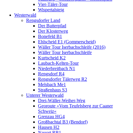
Vier-Täler-Tour
Wispertalsteig
Westerwald
Rengsdorfer Land
Der Butterpfad
Der Klosterweg
Bonefeld B1
Ehlscheid E1 (Gommerscheid)
Wäller Tour Iserbachschleife (2016)
Wäller Tour Iserbachschleife
Kurtscheid K2
Laubach-Kelten-Tour
Niederbreitbach N1
Rengsdorf R4
Rengsdorfer Tälerweg R2
Melsbach Me1
Straßenhaus S3
Unterer Westerwald
Drei-Wäller-Weiher-Weg
Georoute »Vom Teufelsberg zur Caaner
Schweiz«
Grenzau HG4
Großbachtal B3 (Bendorf)
Hausen H2
Nauort RB1