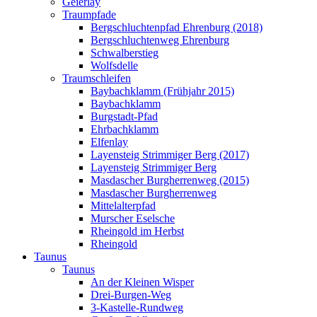
Geierlay
Traumpfade
Bergschluchtenpfad Ehrenburg (2018)
Bergschluchtenweg Ehrenburg
Schwalberstieg
Wolfsdelle
Traumschleifen
Baybachklamm (Frühjahr 2015)
Baybachklamm
Burgstadt-Pfad
Ehrbachklamm
Elfenlay
Layensteig Strimmiger Berg (2017)
Layensteig Strimmiger Berg
Masdascher Burgherrenweg (2015)
Masdascher Burgherrenweg
Mittelalterpfad
Murscher Eselsche
Rheingold im Herbst
Rheingold
Taunus
Taunus
An der Kleinen Wisper
Drei-Burgen-Weg
3-Kastelle-Rundweg