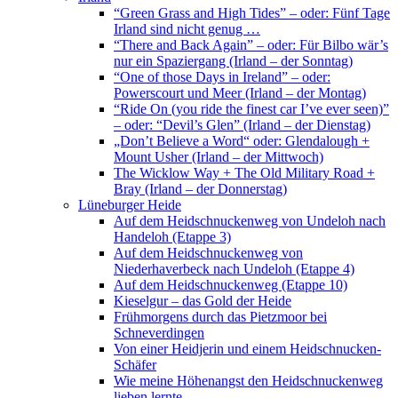
“Green Grass and High Tides” – oder: Fünf Tage
Irland sind nicht genug …
“There and Back Again” – oder: Für Bilbo wär’s
nur ein Spaziergang (Irland – der Sonntag)
“One of those Days in Ireland” – oder:
Powerscourt und Meer (Irland – der Montag)
“Ride On (you ride the finest car I’ve ever seen)”
– oder: “Devil’s Glen” (Irland – der Dienstag)
„Don’t Believe a Word“ oder: Glendalough +
Mount Usher (Irland – der Mittwoch)
The Wicklow Way + The Old Military Road +
Bray (Irland – der Donnerstag)
Lüneburger Heide
Auf dem Heidschnuckenweg von Undeloh nach
Handeloh (Etappe 3)
Auf dem Heidschnuckenweg von
Niederhaverbeck nach Undeloh (Etappe 4)
Auf dem Heidschnuckenweg (Etappe 10)
Kieselgur – das Gold der Heide
Frühmorgens durch das Pietzmoor bei
Schneverdingen
Von einer Heidjerin und einem Heidschnucken-
Schäfer
Wie meine Höhenangst den Heidschnuckenweg
lieben lernte