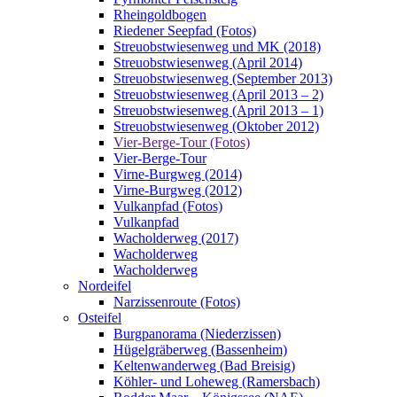
Rheingoldbogen
Riedener Seepfad (Fotos)
Streuobstwiesenweg und MK (2018)
Streuobstwiesenweg (April 2014)
Streuobstwiesenweg (September 2013)
Streuobstwiesenweg (April 2013 – 2)
Streuobstwiesenweg (April 2013 – 1)
Streuobstwiesenweg (Oktober 2012)
Vier-Berge-Tour (Fotos)
Vier-Berge-Tour
Virne-Burgweg (2014)
Virne-Burgweg (2012)
Vulkanpfad (Fotos)
Vulkanpfad
Wacholderweg (2017)
Wacholderweg
Wacholderweg
Nordeifel
Narzissenroute (Fotos)
Osteifel
Burgpanorama (Niederzissen)
Hügelgräberweg (Bassenheim)
Keltenwanderweg (Bad Breisig)
Köhler- und Loheweg (Ramersbach)