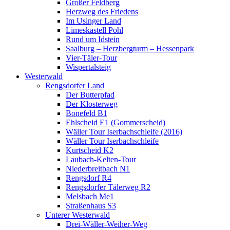
Großer Feldberg
Herzweg des Friedens
Im Usinger Land
Limeskastell Pohl
Rund um Idstein
Saalburg – Herzbergturm – Hessenpark
Vier-Täler-Tour
Wispertalsteig
Westerwald
Rengsdorfer Land
Der Butterpfad
Der Klosterweg
Bonefeld B1
Ehlscheid E1 (Gommerscheid)
Wäller Tour Iserbachschleife (2016)
Wäller Tour Iserbachschleife
Kurtscheid K2
Laubach-Kelten-Tour
Niederbreitbach N1
Rengsdorf R4
Rengsdorfer Tälerweg R2
Melsbach Me1
Straßenhaus S3
Unterer Westerwald
Drei-Wäller-Weiher-Weg