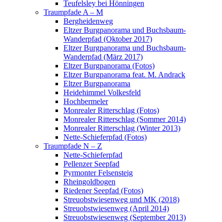
Teufelsley bei Hönningen
Traumpfade A – M
Bergheidenweg
Eltzer Burgpanorama und Buchsbaum-
Wanderpfad (Oktober 2017)
Eltzer Burgpanorama und Buchsbaum-
Wanderpfad (März 2017)
Eltzer Burgpanorama (Fotos)
Eltzer Burgpanorama feat. M. Andrack
Eltzer Burgpanorama
Heidehimmel Volkesfeld
Hochbermeler
Monrealer Ritterschlag (Fotos)
Monrealer Ritterschlag (Sommer 2014)
Monrealer Ritterschlag (Winter 2013)
Nette-Schieferpfad (Fotos)
Traumpfade N – Z
Nette-Schieferpfad
Pellenzer Seepfad
Pyrmonter Felsensteig
Rheingoldbogen
Riedener Seepfad (Fotos)
Streuobstwiesenweg und MK (2018)
Streuobstwiesenweg (April 2014)
Streuobstwiesenweg (September 2013)