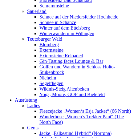
Elbresidenz Bad Schandau
Schrammsteine
Sauerland
Schnee auf der Niedersfelder Hochheide
Schnee in Schanze
Winter auf dem Ettelsberg
Winterwandern in Willingen
Teutoburger Wald
Blomberg
Externsteine
Externsteine Reloaded
Gin-Tasting faces Lounge & Bar
Golfen und Wandern in Schloss Holte-
Stukenbrock
Nieheim
Segelfliegen
Wildnis-Steig Altenbeken
Yoga, Moore, GOP und Bielefeld
Ausrüstung
Ladies
Fleecejacke „Women‘s Esja Jacket“ (66 North)
Wanderhose „Women’s Trekker Pant“ (The
North Face)
Gents
Jacke „Falkestind Hybrid“ (Norrøna)