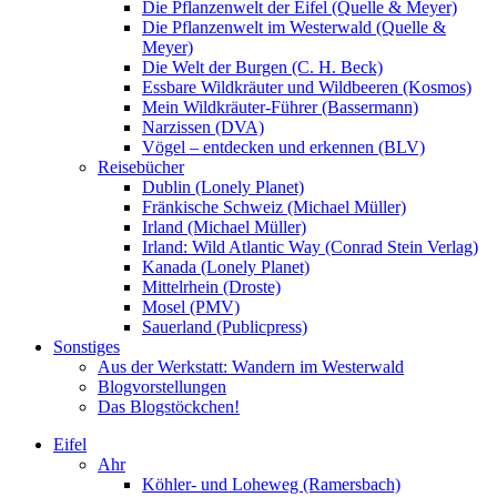
Die Pflanzenwelt der Eifel (Quelle & Meyer)
Die Pflanzenwelt im Westerwald (Quelle &
Meyer)
Die Welt der Burgen (C. H. Beck)
Essbare Wildkräuter und Wildbeeren (Kosmos)
Mein Wildkräuter-Führer (Bassermann)
Narzissen (DVA)
Vögel – entdecken und erkennen (BLV)
Reisebücher
Dublin (Lonely Planet)
Fränkische Schweiz (Michael Müller)
Irland (Michael Müller)
Irland: Wild Atlantic Way (Conrad Stein Verlag)
Kanada (Lonely Planet)
Mittelrhein (Droste)
Mosel (PMV)
Sauerland (Publicpress)
Sonstiges
Aus der Werkstatt: Wandern im Westerwald
Blogvorstellungen
Das Blogstöckchen!
Eifel
Ahr
Köhler- und Loheweg (Ramersbach)