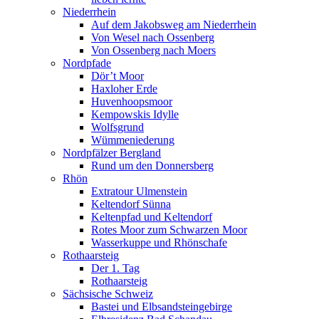
Niederrhein
Auf dem Jakobsweg am Niederrhein
Von Wesel nach Ossenberg
Von Ossenberg nach Moers
Nordpfade
Dör’t Moor
Haxloher Erde
Huvenhoopsmoor
Kempowskis Idylle
Wolfsgrund
Wümmeniederung
Nordpfälzer Bergland
Rund um den Donnersberg
Rhön
Extratour Ulmenstein
Keltendorf Sünna
Keltenpfad und Keltendorf
Rotes Moor zum Schwarzen Moor
Wasserkuppe und Rhönschafe
Rothaarsteig
Der 1. Tag
Rothaarsteig
Sächsische Schweiz
Bastei und Elbsandsteingebirge