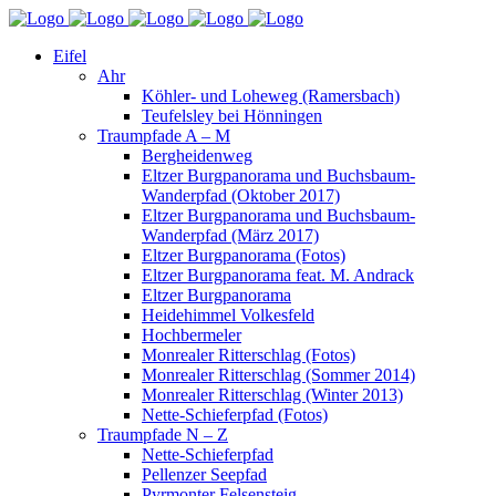
Eifel
Ahr
Köhler- und Loheweg (Ramersbach)
Teufelsley bei Hönningen
Traumpfade A – M
Bergheidenweg
Eltzer Burgpanorama und Buchsbaum-
Wanderpfad (Oktober 2017)
Eltzer Burgpanorama und Buchsbaum-
Wanderpfad (März 2017)
Eltzer Burgpanorama (Fotos)
Eltzer Burgpanorama feat. M. Andrack
Eltzer Burgpanorama
Heidehimmel Volkesfeld
Hochbermeler
Monrealer Ritterschlag (Fotos)
Monrealer Ritterschlag (Sommer 2014)
Monrealer Ritterschlag (Winter 2013)
Nette-Schieferpfad (Fotos)
Traumpfade N – Z
Nette-Schieferpfad
Pellenzer Seepfad
Pyrmonter Felsensteig