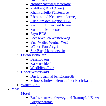
Nonnenbachtal (Datzeroth)
Pfahlberg RB3 (Caan)
Rheinschleife Fürstenweg
Römer- und Keltenwanderweg
Rund um den Köppel HG6
Rund um Limes und Rhein
Rund um Monrepos
Sayn BD8
Sechs-Wäller-Weiher-Weg
Vier-Wäller-Weiher-Weg
Wäller Tour Augst
Zur Burg Hammerstein
Erlebnisschleifen
Basaltbogen
Katzenschleif
Wiedblick-Tour
Hoher Westerwald
Das Elbbachtal bei Elkenroth
Schneeschuhwandern auf der Fuchskaute
Wällertouren
Mosel
Mosel
Buchsbaumwanderweg und Traumpfad Eltzer
Burgpanorama