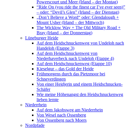
Powerscourt und Meer (Irland – der Montag)
“Ride On (you ride the finest car I’ve ever seen)”
– oder: “Devil’s Glen” (Irland – der Dienstag)
„Don’t Believe a Word“ oder: Glendalough +
Mount Usher (Irland – der Mittwoch)
The Wicklow Way + The Old Military Road +
Bray (Irland – der Donnerstag)
Lüneburger Heide
Auf dem Heidschnuckenweg von Undeloh nach
Handeloh (Etappe 3)
Auf dem Heidschnuckenweg von
Niederhaverbeck nach Undeloh (Etappe 4)
Auf dem Heidschnuckenweg (Etappe 10)
Kieselgur – das Gold der Heide
Frühmorgens durch das Pietzmoor bei
Schneverdingen
Von einer Heidjerin und einem Heidschnucken-
Schäfer
Wie meine Höhenangst den Heidschnuckenweg
lieben lernte
Niederrhein
Auf dem Jakobsweg am Niederrhein
Von Wesel nach Ossenberg
Von Ossenberg nach Moers
Nordpfade