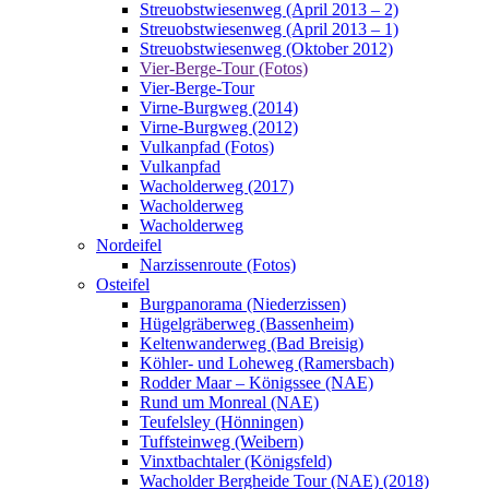
Streuobstwiesenweg (April 2013 – 2)
Streuobstwiesenweg (April 2013 – 1)
Streuobstwiesenweg (Oktober 2012)
Vier-Berge-Tour (Fotos)
Vier-Berge-Tour
Virne-Burgweg (2014)
Virne-Burgweg (2012)
Vulkanpfad (Fotos)
Vulkanpfad
Wacholderweg (2017)
Wacholderweg
Wacholderweg
Nordeifel
Narzissenroute (Fotos)
Osteifel
Burgpanorama (Niederzissen)
Hügelgräberweg (Bassenheim)
Keltenwanderweg (Bad Breisig)
Köhler- und Loheweg (Ramersbach)
Rodder Maar – Königssee (NAE)
Rund um Monreal (NAE)
Teufelsley (Hönningen)
Tuffsteinweg (Weibern)
Vinxtbachtaler (Königsfeld)
Wacholder Bergheide Tour (NAE) (2018)