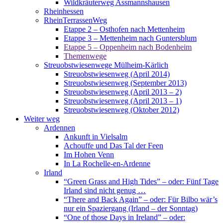
Wildkräuterweg Assmannshausen
Rheinhessen
RheinTerrassenWeg
Etappe 2 – Osthofen nach Mettenheim
Etappe 3 – Mettenheim nach Guntersblum
Etappe 5 – Oppenheim nach Bodenheim
Themenwege
Streuobstwiesenwege Mülheim-Kärlich
Streuobstwiesenweg (April 2014)
Streuobstwiesenweg (September 2013)
Streuobstwiesenweg (April 2013 – 2)
Streuobstwiesenweg (April 2013 – 1)
Streuobstwiesenweg (Oktober 2012)
Weiter weg
Ardennen
Ankunft in Vielsalm
Achouffe und Das Tal der Feen
Im Hohen Venn
In La Rochelle-en-Ardenne
Irland
“Green Grass and High Tides” – oder: Fünf Tage
Irland sind nicht genug …
“There and Back Again” – oder: Für Bilbo wär’s
nur ein Spaziergang (Irland – der Sonntag)
“One of those Days in Ireland” – oder: