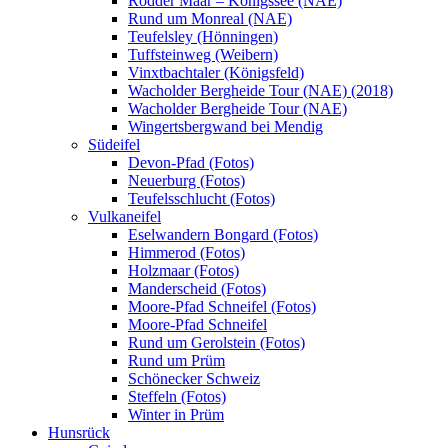
Rodder Maar – Königssee (NAE)
Rund um Monreal (NAE)
Teufelsley (Hönningen)
Tuffsteinweg (Weibern)
Vinxtbachtaler (Königsfeld)
Wacholder Bergheide Tour (NAE) (2018)
Wacholder Bergheide Tour (NAE)
Wingertsbergwand bei Mendig
Südeifel
Devon-Pfad (Fotos)
Neuerburg (Fotos)
Teufelsschlucht (Fotos)
Vulkaneifel
Eselwandern Bongard (Fotos)
Himmerod (Fotos)
Holzmaar (Fotos)
Manderscheid (Fotos)
Moore-Pfad Schneifel (Fotos)
Moore-Pfad Schneifel
Rund um Gerolstein (Fotos)
Rund um Prüm
Schönecker Schweiz
Steffeln (Fotos)
Winter in Prüm
Hunsrück