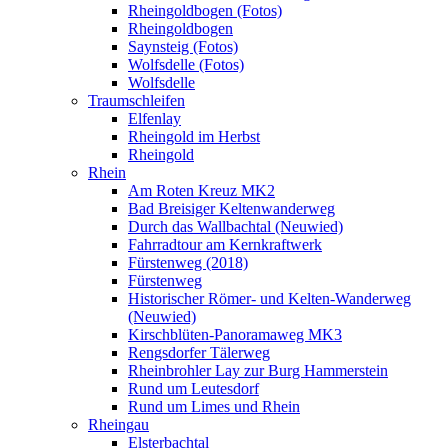
Rheingoldbogen (Fotos)
Rheingoldbogen
Saynsteig (Fotos)
Wolfsdelle (Fotos)
Wolfsdelle
Traumschleifen
Elfenlay
Rheingold im Herbst
Rheingold
Rhein
Am Roten Kreuz MK2
Bad Breisiger Keltenwanderweg
Durch das Wallbachtal (Neuwied)
Fahrradtour am Kernkraftwerk
Fürstenweg (2018)
Fürstenweg
Historischer Römer- und Kelten-Wanderweg
(Neuwied)
Kirschblüten-Panoramaweg MK3
Rengsdorfer Tälerweg
Rheinbrohler Lay zur Burg Hammerstein
Rund um Leutesdorf
Rund um Limes und Rhein
Rheingau
Elsterbachtal