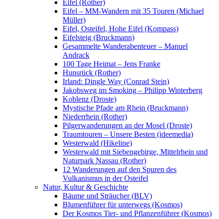
Eifel (Rother)
Eifel – MM-Wandern mit 35 Touren (Michael
Müller)
Eifel, Osteifel, Hohe Eifel (Kompass)
Eifelsteig (Bruckmann)
Gesammelte Wanderabenteuer – Manuel
Andrack
100 Tage Heimat – Jens Franke
Hunsrück (Rother)
Irland: Dingle Way (Conrad Stein)
Jakobsweg im Smoking – Philipp Winterberg
Koblenz (Droste)
Mystische Pfade am Rhein (Bruckmann)
Niederrhein (Rother)
Pilgerwanderungen an der Mosel (Droste)
Traumtouren – Unsere Besten (ideemedia)
Westerwald (Hikeline)
Westerwald mit Siebengebirge, Mittelrhein und
Naturpark Nassau (Rother)
12 Wanderungen auf den Spuren des
Vulkanismus in der Osteifel
Natur, Kultur & Geschichte
Bäume und Sträucher (BLV)
Blumenführer für unterwegs (Kosmos)
Der Kosmos Tier- und Pflanzenführer (Kosmos)