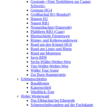
Georoute »Vom Teufelsberg zur Caaner
Schweiz«
Grenzau HG4
Großbachtal B3 (Bendorf)
Hausen H2
Nauort RB1
Nonnenbachtal (Datzeroth)
Pfahlberg RB3 (Caan)
Rheinschleife Fürstenweg
Römer- und Keltenwanderweg
Rund um den Köppel HG6
Rund um Limes und Rhein
Rund um Monrepos
Sayn BD8
Sechs-Wäller-Weiher-Weg
Vier-Wäller-Weiher-Weg
Wäller Tour Augst
Zur Burg Hammerstein
Erlebnisschleifen
Basaltbogen
Katzenschleif
Wiedblick-Tour
Hoher Westerwald
Das Elbbachtal bei Elkenroth
Schneeschuhwandern auf der Fuchskaute