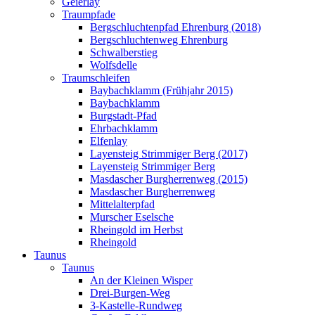
Geierlay
Traumpfade
Bergschluchtenpfad Ehrenburg (2018)
Bergschluchtenweg Ehrenburg
Schwalberstieg
Wolfsdelle
Traumschleifen
Baybachklamm (Frühjahr 2015)
Baybachklamm
Burgstadt-Pfad
Ehrbachklamm
Elfenlay
Layensteig Strimmiger Berg (2017)
Layensteig Strimmiger Berg
Masdascher Burgherrenweg (2015)
Masdascher Burgherrenweg
Mittelalterpfad
Murscher Eselsche
Rheingold im Herbst
Rheingold
Taunus
Taunus
An der Kleinen Wisper
Drei-Burgen-Weg
3-Kastelle-Rundweg