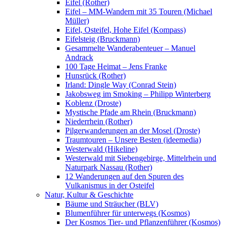
Eifel (Rother)
Eifel – MM-Wandern mit 35 Touren (Michael
Müller)
Eifel, Osteifel, Hohe Eifel (Kompass)
Eifelsteig (Bruckmann)
Gesammelte Wanderabenteuer – Manuel
Andrack
100 Tage Heimat – Jens Franke
Hunsrück (Rother)
Irland: Dingle Way (Conrad Stein)
Jakobsweg im Smoking – Philipp Winterberg
Koblenz (Droste)
Mystische Pfade am Rhein (Bruckmann)
Niederrhein (Rother)
Pilgerwanderungen an der Mosel (Droste)
Traumtouren – Unsere Besten (ideemedia)
Westerwald (Hikeline)
Westerwald mit Siebengebirge, Mittelrhein und
Naturpark Nassau (Rother)
12 Wanderungen auf den Spuren des
Vulkanismus in der Osteifel
Natur, Kultur & Geschichte
Bäume und Sträucher (BLV)
Blumenführer für unterwegs (Kosmos)
Der Kosmos Tier- und Pflanzenführer (Kosmos)