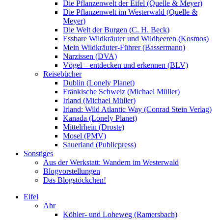
Die Pflanzenwelt der Eifel (Quelle & Meyer)
Die Pflanzenwelt im Westerwald (Quelle &
Meyer)
Die Welt der Burgen (C. H. Beck)
Essbare Wildkräuter und Wildbeeren (Kosmos)
Mein Wildkräuter-Führer (Bassermann)
Narzissen (DVA)
Vögel – entdecken und erkennen (BLV)
Reisebücher
Dublin (Lonely Planet)
Fränkische Schweiz (Michael Müller)
Irland (Michael Müller)
Irland: Wild Atlantic Way (Conrad Stein Verlag)
Kanada (Lonely Planet)
Mittelrhein (Droste)
Mosel (PMV)
Sauerland (Publicpress)
Sonstiges
Aus der Werkstatt: Wandern im Westerwald
Blogvorstellungen
Das Blogstöckchen!
Eifel
Ahr
Köhler- und Loheweg (Ramersbach)