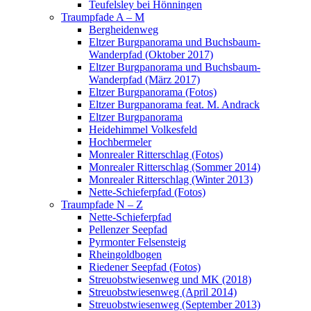
Teufelsley bei Hönningen
Traumpfade A – M
Bergheidenweg
Eltzer Burgpanorama und Buchsbaum-
Wanderpfad (Oktober 2017)
Eltzer Burgpanorama und Buchsbaum-
Wanderpfad (März 2017)
Eltzer Burgpanorama (Fotos)
Eltzer Burgpanorama feat. M. Andrack
Eltzer Burgpanorama
Heidehimmel Volkesfeld
Hochbermeler
Monrealer Ritterschlag (Fotos)
Monrealer Ritterschlag (Sommer 2014)
Monrealer Ritterschlag (Winter 2013)
Nette-Schieferpfad (Fotos)
Traumpfade N – Z
Nette-Schieferpfad
Pellenzer Seepfad
Pyrmonter Felsensteig
Rheingoldbogen
Riedener Seepfad (Fotos)
Streuobstwiesenweg und MK (2018)
Streuobstwiesenweg (April 2014)
Streuobstwiesenweg (September 2013)