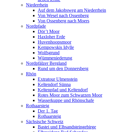
Niederrhein
Auf dem Jakobsweg am Niederrhein
Von Wesel nach Ossenberg
Von Ossenberg nach Moers
Nordpfade
Dör’t Moor
Haxloher Erde
Huvenhoopsmoor
Kempowskis Idylle
Wolfsgrund
Wümmeniederung
Nordpfälzer Bergland
Rund um den Donnersberg
Rhön
Extratour Ulmenstein
Keltendorf Sünna
Keltenpfad und Keltendorf
Rotes Moor zum Schwarzen Moor
Wasserkuppe und Rhönschafe
Rothaarsteig
Der 1. Tag
Rothaarsteig
Sächsische Schweiz
Bastei und Elbsandsteingebirge