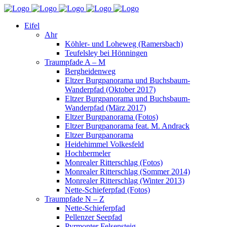
Eifel
Ahr
Köhler- und Loheweg (Ramersbach)
Teufelsley bei Hönningen
Traumpfade A – M
Bergheidenweg
Eltzer Burgpanorama und Buchsbaum-
Wanderpfad (Oktober 2017)
Eltzer Burgpanorama und Buchsbaum-
Wanderpfad (März 2017)
Eltzer Burgpanorama (Fotos)
Eltzer Burgpanorama feat. M. Andrack
Eltzer Burgpanorama
Heidehimmel Volkesfeld
Hochbermeler
Monrealer Ritterschlag (Fotos)
Monrealer Ritterschlag (Sommer 2014)
Monrealer Ritterschlag (Winter 2013)
Nette-Schieferpfad (Fotos)
Traumpfade N – Z
Nette-Schieferpfad
Pellenzer Seepfad
Pyrmonter Felsensteig