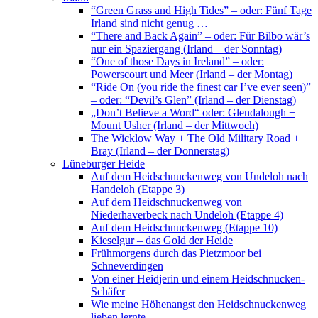
“Green Grass and High Tides” – oder: Fünf Tage
Irland sind nicht genug …
“There and Back Again” – oder: Für Bilbo wär’s
nur ein Spaziergang (Irland – der Sonntag)
“One of those Days in Ireland” – oder:
Powerscourt und Meer (Irland – der Montag)
“Ride On (you ride the finest car I’ve ever seen)”
– oder: “Devil’s Glen” (Irland – der Dienstag)
„Don’t Believe a Word“ oder: Glendalough +
Mount Usher (Irland – der Mittwoch)
The Wicklow Way + The Old Military Road +
Bray (Irland – der Donnerstag)
Lüneburger Heide
Auf dem Heidschnuckenweg von Undeloh nach
Handeloh (Etappe 3)
Auf dem Heidschnuckenweg von
Niederhaverbeck nach Undeloh (Etappe 4)
Auf dem Heidschnuckenweg (Etappe 10)
Kieselgur – das Gold der Heide
Frühmorgens durch das Pietzmoor bei
Schneverdingen
Von einer Heidjerin und einem Heidschnucken-
Schäfer
Wie meine Höhenangst den Heidschnuckenweg
lieben lernte