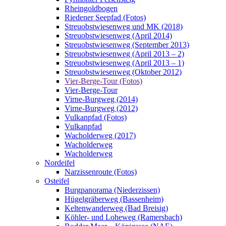
Rheingoldbogen
Riedener Seepfad (Fotos)
Streuobstwiesenweg und MK (2018)
Streuobstwiesenweg (April 2014)
Streuobstwiesenweg (September 2013)
Streuobstwiesenweg (April 2013 – 2)
Streuobstwiesenweg (April 2013 – 1)
Streuobstwiesenweg (Oktober 2012)
Vier-Berge-Tour (Fotos)
Vier-Berge-Tour
Virne-Burgweg (2014)
Virne-Burgweg (2012)
Vulkanpfad (Fotos)
Vulkanpfad
Wacholderweg (2017)
Wacholderweg
Wacholderweg
Nordeifel
Narzissenroute (Fotos)
Osteifel
Burgpanorama (Niederzissen)
Hügelgräberweg (Bassenheim)
Keltenwanderweg (Bad Breisig)
Köhler- und Loheweg (Ramersbach)