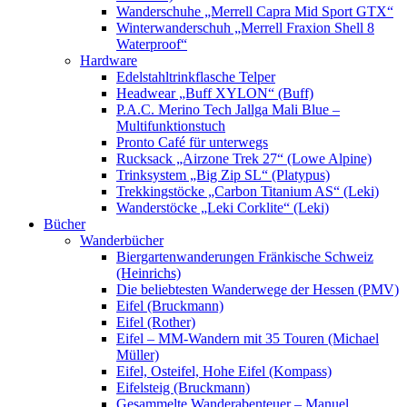
Wanderschuhe „Merrell Capra Mid Sport GTX“
Winterwanderschuh „Merrell Fraxion Shell 8
Waterproof“
Hardware
Edelstahltrinkflasche Telper
Headwear „Buff XYLON“ (Buff)
P.A.C. Merino Tech Jallga Mali Blue –
Multifunktionstuch
Pronto Café für unterwegs
Rucksack „Airzone Trek 27“ (Lowe Alpine)
Trinksystem „Big Zip SL“ (Platypus)
Trekkingstöcke „Carbon Titanium AS“ (Leki)
Wanderstöcke „Leki Corklite“ (Leki)
Bücher
Wanderbücher
Biergartenwanderungen Fränkische Schweiz
(Heinrichs)
Die beliebtesten Wanderwege der Hessen (PMV)
Eifel (Bruckmann)
Eifel (Rother)
Eifel – MM-Wandern mit 35 Touren (Michael
Müller)
Eifel, Osteifel, Hohe Eifel (Kompass)
Eifelsteig (Bruckmann)
Gesammelte Wanderabenteuer – Manuel