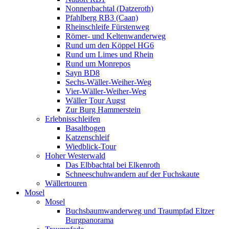
Nonnenbachtal (Datzeroth)
Pfahlberg RB3 (Caan)
Rheinschleife Fürstenweg
Römer- und Keltenwanderweg
Rund um den Köppel HG6
Rund um Limes und Rhein
Rund um Monrepos
Sayn BD8
Sechs-Wäller-Weiher-Weg
Vier-Wäller-Weiher-Weg
Wäller Tour Augst
Zur Burg Hammerstein
Erlebnisschleifen
Basaltbogen
Katzenschleif
Wiedblick-Tour
Hoher Westerwald
Das Elbbachtal bei Elkenroth
Schneeschuhwandern auf der Fuchskaute
Wällertouren
Mosel
Mosel
Buchsbaumwanderweg und Traumpfad Eltzer
Burgpanorama