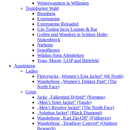
Winterwandern in Willingen
Teutoburger Wald
Blomberg
Externsteine
Externsteine Reloaded
Gin-Tasting faces Lounge & Bar
Golfen und Wandern in Schloss Holte-
Stukenbrock
Nieheim
Segelfliegen
Wildnis-Steig Altenbeken
Yoga, Moore, GOP und Bielefeld
Ausrüstung
Ladies
Fleecejacke „Women‘s Esja Jacket“ (66 North)
Wanderhose „Women’s Trekker Pant“ (The
North Face)
Gents
Jacke „Falkestind Hybrid“ (Norrøna)
„Men’s Spire Jacket“ (Vaude)
„Men’s Resolve Jacket“ (The North Face)
„Solution Jacket“ (Black Diamond)
Wanderhose „Karl Zip-Off“ (Fjällräven)
Wanderhose „Treadway Convert“ (Outdoor
Research)