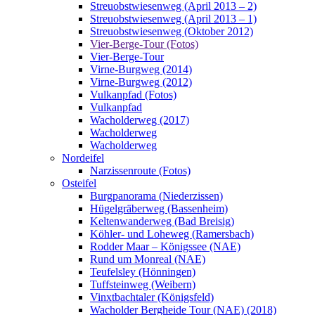
Streuobstwiesenweg (April 2013 – 2)
Streuobstwiesenweg (April 2013 – 1)
Streuobstwiesenweg (Oktober 2012)
Vier-Berge-Tour (Fotos)
Vier-Berge-Tour
Virne-Burgweg (2014)
Virne-Burgweg (2012)
Vulkanpfad (Fotos)
Vulkanpfad
Wacholderweg (2017)
Wacholderweg
Wacholderweg
Nordeifel
Narzissenroute (Fotos)
Osteifel
Burgpanorama (Niederzissen)
Hügelgräberweg (Bassenheim)
Keltenwanderweg (Bad Breisig)
Köhler- und Loheweg (Ramersbach)
Rodder Maar – Königssee (NAE)
Rund um Monreal (NAE)
Teufelsley (Hönningen)
Tuffsteinweg (Weibern)
Vinxtbachtaler (Königsfeld)
Wacholder Bergheide Tour (NAE) (2018)