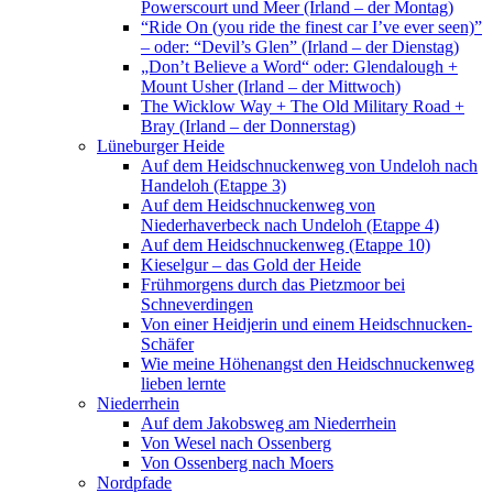
Powerscourt und Meer (Irland – der Montag)
“Ride On (you ride the finest car I’ve ever seen)”
– oder: “Devil’s Glen” (Irland – der Dienstag)
„Don’t Believe a Word“ oder: Glendalough +
Mount Usher (Irland – der Mittwoch)
The Wicklow Way + The Old Military Road +
Bray (Irland – der Donnerstag)
Lüneburger Heide
Auf dem Heidschnuckenweg von Undeloh nach
Handeloh (Etappe 3)
Auf dem Heidschnuckenweg von
Niederhaverbeck nach Undeloh (Etappe 4)
Auf dem Heidschnuckenweg (Etappe 10)
Kieselgur – das Gold der Heide
Frühmorgens durch das Pietzmoor bei
Schneverdingen
Von einer Heidjerin und einem Heidschnucken-
Schäfer
Wie meine Höhenangst den Heidschnuckenweg
lieben lernte
Niederrhein
Auf dem Jakobsweg am Niederrhein
Von Wesel nach Ossenberg
Von Ossenberg nach Moers
Nordpfade