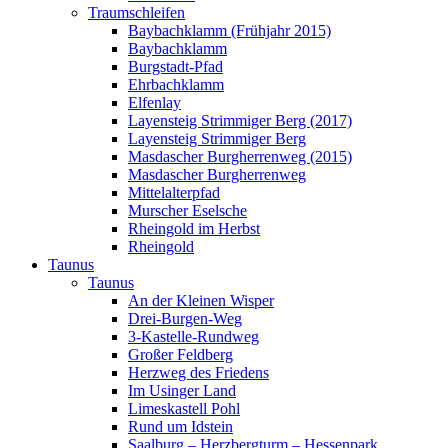
Traumschleifen
Baybachklamm (Frühjahr 2015)
Baybachklamm
Burgstadt-Pfad
Ehrbachklamm
Elfenlay
Layensteig Strimmiger Berg (2017)
Layensteig Strimmiger Berg
Masdascher Burgherrenweg (2015)
Masdascher Burgherrenweg
Mittelalterpfad
Murscher Eselsche
Rheingold im Herbst
Rheingold
Taunus
Taunus
An der Kleinen Wisper
Drei-Burgen-Weg
3-Kastelle-Rundweg
Großer Feldberg
Herzweg des Friedens
Im Usinger Land
Limeskastell Pohl
Rund um Idstein
Saalburg – Herzbergturm – Hessenpark