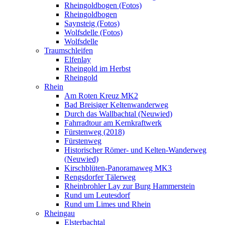
Rheingoldbogen (Fotos)
Rheingoldbogen
Saynsteig (Fotos)
Wolfsdelle (Fotos)
Wolfsdelle
Traumschleifen
Elfenlay
Rheingold im Herbst
Rheingold
Rhein
Am Roten Kreuz MK2
Bad Breisiger Keltenwanderweg
Durch das Wallbachtal (Neuwied)
Fahrradtour am Kernkraftwerk
Fürstenweg (2018)
Fürstenweg
Historischer Römer- und Kelten-Wanderweg
(Neuwied)
Kirschblüten-Panoramaweg MK3
Rengsdorfer Tälerweg
Rheinbrohler Lay zur Burg Hammerstein
Rund um Leutesdorf
Rund um Limes und Rhein
Rheingau
Elsterbachtal