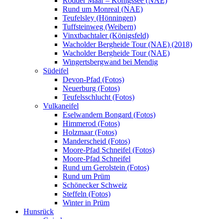
Rodder Maar – Königssee (NAE)
Rund um Monreal (NAE)
Teufelsley (Hönningen)
Tuffsteinweg (Weibern)
Vinxtbachtaler (Königsfeld)
Wacholder Bergheide Tour (NAE) (2018)
Wacholder Bergheide Tour (NAE)
Wingertsbergwand bei Mendig
Südeifel
Devon-Pfad (Fotos)
Neuerburg (Fotos)
Teufelsschlucht (Fotos)
Vulkaneifel
Eselwandern Bongard (Fotos)
Himmerod (Fotos)
Holzmaar (Fotos)
Manderscheid (Fotos)
Moore-Pfad Schneifel (Fotos)
Moore-Pfad Schneifel
Rund um Gerolstein (Fotos)
Rund um Prüm
Schönecker Schweiz
Steffeln (Fotos)
Winter in Prüm
Hunsrück