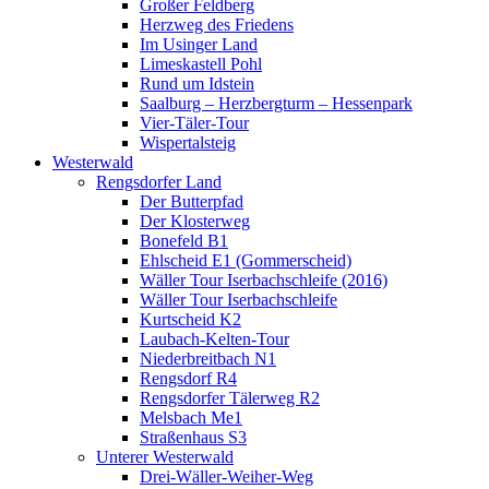
Großer Feldberg
Herzweg des Friedens
Im Usinger Land
Limeskastell Pohl
Rund um Idstein
Saalburg – Herzbergturm – Hessenpark
Vier-Täler-Tour
Wispertalsteig
Westerwald
Rengsdorfer Land
Der Butterpfad
Der Klosterweg
Bonefeld B1
Ehlscheid E1 (Gommerscheid)
Wäller Tour Iserbachschleife (2016)
Wäller Tour Iserbachschleife
Kurtscheid K2
Laubach-Kelten-Tour
Niederbreitbach N1
Rengsdorf R4
Rengsdorfer Tälerweg R2
Melsbach Me1
Straßenhaus S3
Unterer Westerwald
Drei-Wäller-Weiher-Weg