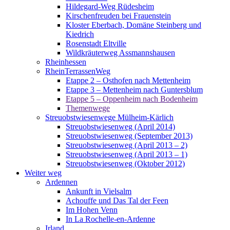
Hildegard-Weg Rüdesheim
Kirschenfreuden bei Frauenstein
Kloster Eberbach, Domäne Steinberg und
Kiedrich
Rosenstadt Eltville
Wildkräuterweg Assmannshausen
Rheinhessen
RheinTerrassenWeg
Etappe 2 – Osthofen nach Mettenheim
Etappe 3 – Mettenheim nach Guntersblum
Etappe 5 – Oppenheim nach Bodenheim
Themenwege
Streuobstwiesenwege Mülheim-Kärlich
Streuobstwiesenweg (April 2014)
Streuobstwiesenweg (September 2013)
Streuobstwiesenweg (April 2013 – 2)
Streuobstwiesenweg (April 2013 – 1)
Streuobstwiesenweg (Oktober 2012)
Weiter weg
Ardennen
Ankunft in Vielsalm
Achouffe und Das Tal der Feen
Im Hohen Venn
In La Rochelle-en-Ardenne
Irland