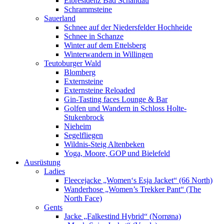
Elbresidenz Bad Schandau
Schrammsteine
Sauerland
Schnee auf der Niedersfelder Hochheide
Schnee in Schanze
Winter auf dem Ettelsberg
Winterwandern in Willingen
Teutoburger Wald
Blomberg
Externsteine
Externsteine Reloaded
Gin-Tasting faces Lounge & Bar
Golfen und Wandern in Schloss Holte-
Stukenbrock
Nieheim
Segelfliegen
Wildnis-Steig Altenbeken
Yoga, Moore, GOP und Bielefeld
Ausrüstung
Ladies
Fleecejacke „Women‘s Esja Jacket“ (66 North)
Wanderhose „Women’s Trekker Pant“ (The
North Face)
Gents
Jacke „Falkestind Hybrid“ (Norrøna)