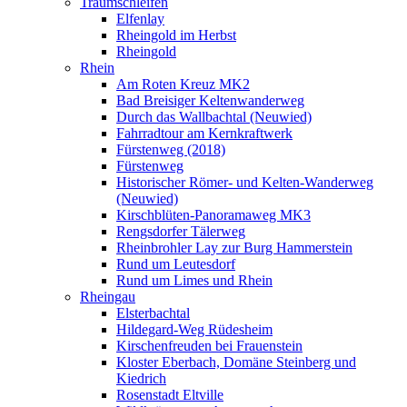
Traumschleifen
Elfenlay
Rheingold im Herbst
Rheingold
Rhein
Am Roten Kreuz MK2
Bad Breisiger Keltenwanderweg
Durch das Wallbachtal (Neuwied)
Fahrradtour am Kernkraftwerk
Fürstenweg (2018)
Fürstenweg
Historischer Römer- und Kelten-Wanderweg
(Neuwied)
Kirschblüten-Panoramaweg MK3
Rengsdorfer Tälerweg
Rheinbrohler Lay zur Burg Hammerstein
Rund um Leutesdorf
Rund um Limes und Rhein
Rheingau
Elsterbachtal
Hildegard-Weg Rüdesheim
Kirschenfreuden bei Frauenstein
Kloster Eberbach, Domäne Steinberg und
Kiedrich
Rosenstadt Eltville