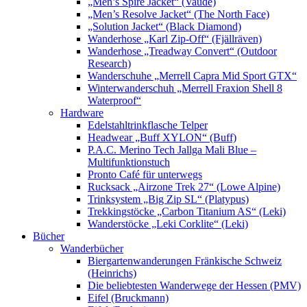
„Men’s Spire Jacket“ (Vaude)
„Men’s Resolve Jacket“ (The North Face)
„Solution Jacket“ (Black Diamond)
Wanderhose „Karl Zip-Off“ (Fjällräven)
Wanderhose „Treadway Convert“ (Outdoor
Research)
Wanderschuhe „Merrell Capra Mid Sport GTX“
Winterwanderschuh „Merrell Fraxion Shell 8
Waterproof“
Hardware
Edelstahltrinkflasche Telper
Headwear „Buff XYLON“ (Buff)
P.A.C. Merino Tech Jallga Mali Blue –
Multifunktionstuch
Pronto Café für unterwegs
Rucksack „Airzone Trek 27“ (Lowe Alpine)
Trinksystem „Big Zip SL“ (Platypus)
Trekkingstöcke „Carbon Titanium AS“ (Leki)
Wanderstöcke „Leki Corklite“ (Leki)
Bücher
Wanderbücher
Biergartenwanderungen Fränkische Schweiz
(Heinrichs)
Die beliebtesten Wanderwege der Hessen (PMV)
Eifel (Bruckmann)