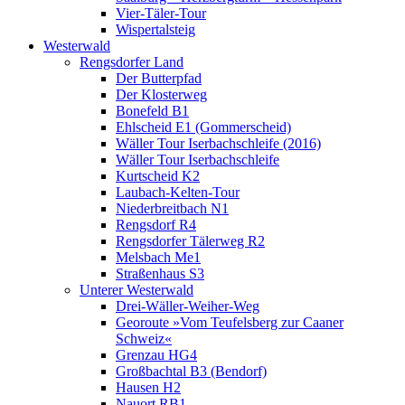
Vier-Täler-Tour
Wispertalsteig
Westerwald
Rengsdorfer Land
Der Butterpfad
Der Klosterweg
Bonefeld B1
Ehlscheid E1 (Gommerscheid)
Wäller Tour Iserbachschleife (2016)
Wäller Tour Iserbachschleife
Kurtscheid K2
Laubach-Kelten-Tour
Niederbreitbach N1
Rengsdorf R4
Rengsdorfer Tälerweg R2
Melsbach Me1
Straßenhaus S3
Unterer Westerwald
Drei-Wäller-Weiher-Weg
Georoute »Vom Teufelsberg zur Caaner
Schweiz«
Grenzau HG4
Großbachtal B3 (Bendorf)
Hausen H2
Nauort RB1