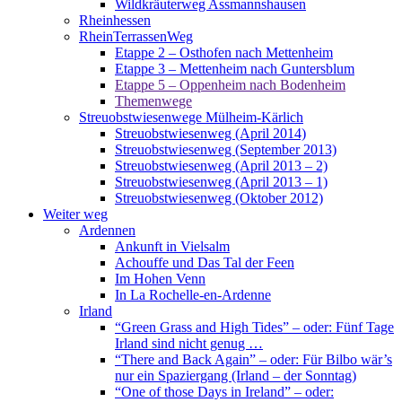
Wildkräuterweg Assmannshausen
Rheinhessen
RheinTerrassenWeg
Etappe 2 – Osthofen nach Mettenheim
Etappe 3 – Mettenheim nach Guntersblum
Etappe 5 – Oppenheim nach Bodenheim
Themenwege
Streuobstwiesenwege Mülheim-Kärlich
Streuobstwiesenweg (April 2014)
Streuobstwiesenweg (September 2013)
Streuobstwiesenweg (April 2013 – 2)
Streuobstwiesenweg (April 2013 – 1)
Streuobstwiesenweg (Oktober 2012)
Weiter weg
Ardennen
Ankunft in Vielsalm
Achouffe und Das Tal der Feen
Im Hohen Venn
In La Rochelle-en-Ardenne
Irland
“Green Grass and High Tides” – oder: Fünf Tage
Irland sind nicht genug …
“There and Back Again” – oder: Für Bilbo wär’s
nur ein Spaziergang (Irland – der Sonntag)
“One of those Days in Ireland” – oder: