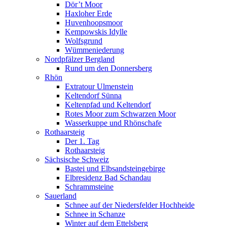
Dör’t Moor
Haxloher Erde
Huvenhoopsmoor
Kempowskis Idylle
Wolfsgrund
Wümmeniederung
Nordpfälzer Bergland
Rund um den Donnersberg
Rhön
Extratour Ulmenstein
Keltendorf Sünna
Keltenpfad und Keltendorf
Rotes Moor zum Schwarzen Moor
Wasserkuppe und Rhönschafe
Rothaarsteig
Der 1. Tag
Rothaarsteig
Sächsische Schweiz
Bastei und Elbsandsteingebirge
Elbresidenz Bad Schandau
Schrammsteine
Sauerland
Schnee auf der Niedersfelder Hochheide
Schnee in Schanze
Winter auf dem Ettelsberg