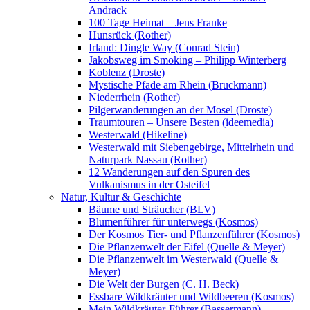
Andrack
100 Tage Heimat – Jens Franke
Hunsrück (Rother)
Irland: Dingle Way (Conrad Stein)
Jakobsweg im Smoking – Philipp Winterberg
Koblenz (Droste)
Mystische Pfade am Rhein (Bruckmann)
Niederrhein (Rother)
Pilgerwanderungen an der Mosel (Droste)
Traumtouren – Unsere Besten (ideemedia)
Westerwald (Hikeline)
Westerwald mit Siebengebirge, Mittelrhein und
Naturpark Nassau (Rother)
12 Wanderungen auf den Spuren des
Vulkanismus in der Osteifel
Natur, Kultur & Geschichte
Bäume und Sträucher (BLV)
Blumenführer für unterwegs (Kosmos)
Der Kosmos Tier- und Pflanzenführer (Kosmos)
Die Pflanzenwelt der Eifel (Quelle & Meyer)
Die Pflanzenwelt im Westerwald (Quelle &
Meyer)
Die Welt der Burgen (C. H. Beck)
Essbare Wildkräuter und Wildbeeren (Kosmos)
Mein Wildkräuter-Führer (Bassermann)