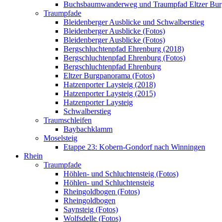
Buchsbaumwanderweg und Traumpfad Eltzer Bu
Traumpfade
Bleidenberger Ausblicke und Schwalberstieg
Bleidenberger Ausblicke (Fotos)
Bleidenberger Ausblicke (Fotos)
Bergschluchtenpfad Ehrenburg (2018)
Bergschluchtenpfad Ehrenburg (Fotos)
Bergschluchtenpfad Ehrenburg
Eltzer Burgpanorama (Fotos)
Hatzenporter Laysteig (2018)
Hatzenporter Laysteig (2015)
Hatzenporter Laysteig
Schwalberstieg
Traumschleifen
Baybachklamm
Moselsteig
Etappe 23: Kobern-Gondorf nach Winningen
Rhein
Traumpfade
Höhlen- und Schluchtensteig (Fotos)
Höhlen- und Schluchtensteig
Rheingoldbogen (Fotos)
Rheingoldbogen
Saynsteig (Fotos)
Wolfsdelle (Fotos)