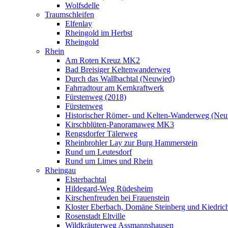
Wolfsdelle
Traumschleifen
Elfenlay
Rheingold im Herbst
Rheingold
Rhein
Am Roten Kreuz MK2
Bad Breisiger Keltenwanderweg
Durch das Wallbachtal (Neuwied)
Fahrradtour am Kernkraftwerk
Fürstenweg (2018)
Fürstenweg
Historischer Römer- und Kelten-Wanderweg (Neu
Kirschblüten-Panoramaweg MK3
Rengsdorfer Tälerweg
Rheinbrohler Lay zur Burg Hammerstein
Rund um Leutesdorf
Rund um Limes und Rhein
Rheingau
Elsterbachtal
Hildegard-Weg Rüdesheim
Kirschenfreuden bei Frauenstein
Kloster Eberbach, Domäne Steinberg und Kiedric
Rosenstadt Eltville
Wildkräuterweg Assmannshausen