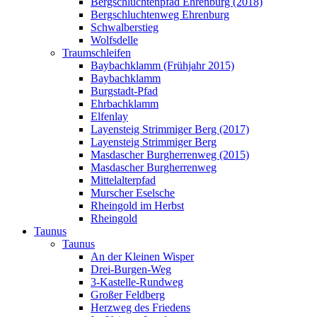
Bergschluchtenpfad Ehrenburg (2018)
Bergschluchtenweg Ehrenburg
Schwalberstieg
Wolfsdelle
Traumschleifen
Baybachklamm (Frühjahr 2015)
Baybachklamm
Burgstadt-Pfad
Ehrbachklamm
Elfenlay
Layensteig Strimmiger Berg (2017)
Layensteig Strimmiger Berg
Masdascher Burgherrenweg (2015)
Masdascher Burgherrenweg
Mittelalterpfad
Murscher Eselsche
Rheingold im Herbst
Rheingold
Taunus
Taunus
An der Kleinen Wisper
Drei-Burgen-Weg
3-Kastelle-Rundweg
Großer Feldberg
Herzweg des Friedens