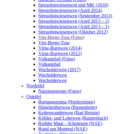
Streuobstwiesenweg und MK (2018)
Streuobstwiesenweg (April 2014)
Streuobstwiesenweg (September 2013)
Streuobstwiesenweg (April 2013 – 2)
Streuobstwiesenweg (April 2013 – 1)
Streuobstwiesenweg (Oktober 2012)
Vier-Berge-Tour (Fotos)
Vier-Berge-Tour
Virne-Burgweg (2014)
Virne-Burgweg (2012)
Vulkanpfad (Fotos)
Vulkanpfad
Wacholderweg (2017)
Wacholderweg
Wacholderweg
Nordeifel
Narzissenroute (Fotos)
Osteifel
Burgpanorama (Niederzissen)
Hügelgräberweg (Bassenheim)
Keltenwanderweg (Bad Breisig)
Köhler- und Loheweg (Ramersbach)
Rodder Maar – Königssee (NAE)
Rund um Monreal (NAE)