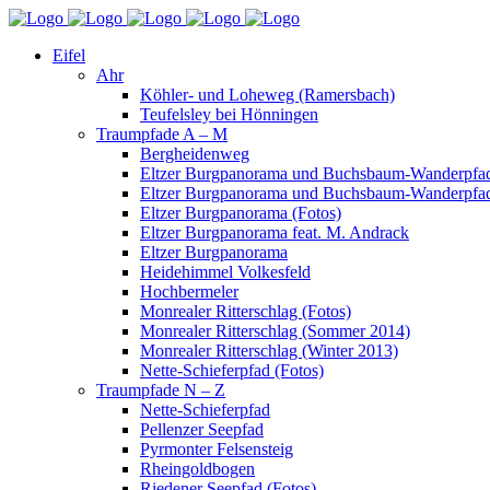
Eifel
Ahr
Köhler- und Loheweg (Ramersbach)
Teufelsley bei Hönningen
Traumpfade A – M
Bergheidenweg
Eltzer Burgpanorama und Buchsbaum-Wanderpfad
Eltzer Burgpanorama und Buchsbaum-Wanderpfad
Eltzer Burgpanorama (Fotos)
Eltzer Burgpanorama feat. M. Andrack
Eltzer Burgpanorama
Heidehimmel Volkesfeld
Hochbermeler
Monrealer Ritterschlag (Fotos)
Monrealer Ritterschlag (Sommer 2014)
Monrealer Ritterschlag (Winter 2013)
Nette-Schieferpfad (Fotos)
Traumpfade N – Z
Nette-Schieferpfad
Pellenzer Seepfad
Pyrmonter Felsensteig
Rheingoldbogen
Riedener Seepfad (Fotos)