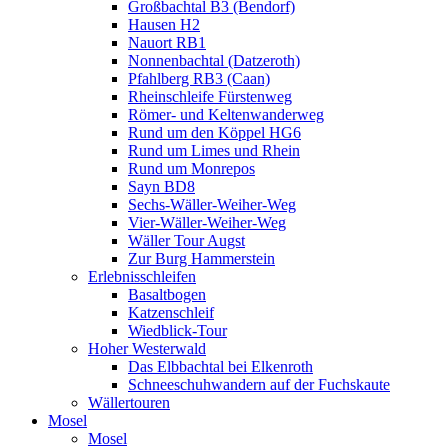
Großbachtal B3 (Bendorf)
Hausen H2
Nauort RB1
Nonnenbachtal (Datzeroth)
Pfahlberg RB3 (Caan)
Rheinschleife Fürstenweg
Römer- und Keltenwanderweg
Rund um den Köppel HG6
Rund um Limes und Rhein
Rund um Monrepos
Sayn BD8
Sechs-Wäller-Weiher-Weg
Vier-Wäller-Weiher-Weg
Wäller Tour Augst
Zur Burg Hammerstein
Erlebnisschleifen
Basaltbogen
Katzenschleif
Wiedblick-Tour
Hoher Westerwald
Das Elbbachtal bei Elkenroth
Schneeschuhwandern auf der Fuchskaute
Wällertouren
Mosel
Mosel