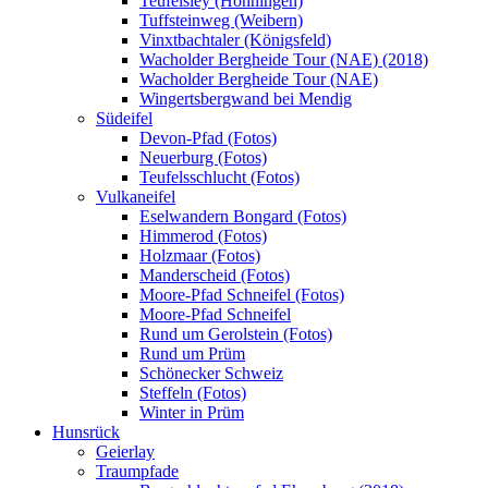
Teufelsley (Hönningen)
Tuffsteinweg (Weibern)
Vinxtbachtaler (Königsfeld)
Wacholder Bergheide Tour (NAE) (2018)
Wacholder Bergheide Tour (NAE)
Wingertsbergwand bei Mendig
Südeifel
Devon-Pfad (Fotos)
Neuerburg (Fotos)
Teufelsschlucht (Fotos)
Vulkaneifel
Eselwandern Bongard (Fotos)
Himmerod (Fotos)
Holzmaar (Fotos)
Manderscheid (Fotos)
Moore-Pfad Schneifel (Fotos)
Moore-Pfad Schneifel
Rund um Gerolstein (Fotos)
Rund um Prüm
Schönecker Schweiz
Steffeln (Fotos)
Winter in Prüm
Hunsrück
Geierlay
Traumpfade