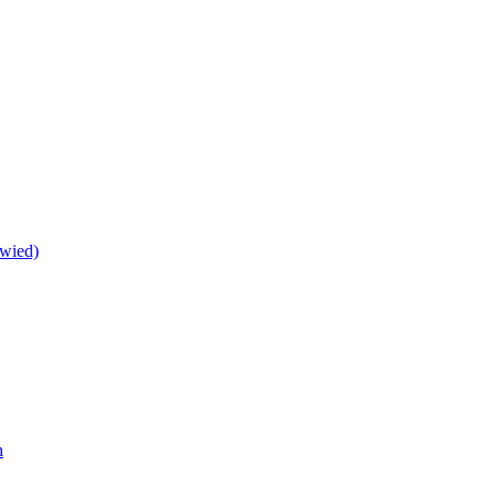
wied)
h