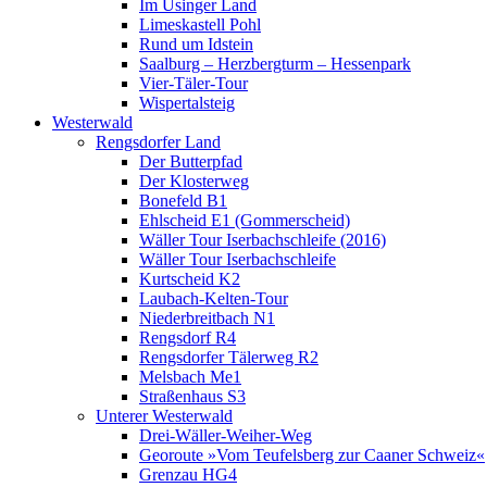
Im Usinger Land
Limeskastell Pohl
Rund um Idstein
Saalburg – Herzbergturm – Hessenpark
Vier-Täler-Tour
Wispertalsteig
Westerwald
Rengsdorfer Land
Der Butterpfad
Der Klosterweg
Bonefeld B1
Ehlscheid E1 (Gommerscheid)
Wäller Tour Iserbachschleife (2016)
Wäller Tour Iserbachschleife
Kurtscheid K2
Laubach-Kelten-Tour
Niederbreitbach N1
Rengsdorf R4
Rengsdorfer Tälerweg R2
Melsbach Me1
Straßenhaus S3
Unterer Westerwald
Drei-Wäller-Weiher-Weg
Georoute »Vom Teufelsberg zur Caaner Schweiz«
Grenzau HG4