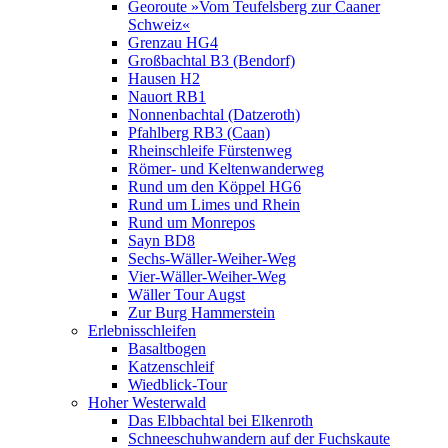
Georoute »Vom Teufelsberg zur Caaner
Schweiz«
Grenzau HG4
Großbachtal B3 (Bendorf)
Hausen H2
Nauort RB1
Nonnenbachtal (Datzeroth)
Pfahlberg RB3 (Caan)
Rheinschleife Fürstenweg
Römer- und Keltenwanderweg
Rund um den Köppel HG6
Rund um Limes und Rhein
Rund um Monrepos
Sayn BD8
Sechs-Wäller-Weiher-Weg
Vier-Wäller-Weiher-Weg
Wäller Tour Augst
Zur Burg Hammerstein
Erlebnisschleifen
Basaltbogen
Katzenschleif
Wiedblick-Tour
Hoher Westerwald
Das Elbbachtal bei Elkenroth
Schneeschuhwandern auf der Fuchskaute