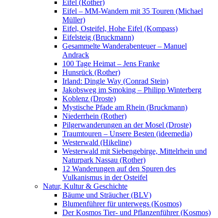
Eifel (Rother)
Eifel – MM-Wandern mit 35 Touren (Michael
Müller)
Eifel, Osteifel, Hohe Eifel (Kompass)
Eifelsteig (Bruckmann)
Gesammelte Wanderabenteuer – Manuel
Andrack
100 Tage Heimat – Jens Franke
Hunsrück (Rother)
Irland: Dingle Way (Conrad Stein)
Jakobsweg im Smoking – Philipp Winterberg
Koblenz (Droste)
Mystische Pfade am Rhein (Bruckmann)
Niederrhein (Rother)
Pilgerwanderungen an der Mosel (Droste)
Traumtouren – Unsere Besten (ideemedia)
Westerwald (Hikeline)
Westerwald mit Siebengebirge, Mittelrhein und
Naturpark Nassau (Rother)
12 Wanderungen auf den Spuren des
Vulkanismus in der Osteifel
Natur, Kultur & Geschichte
Bäume und Sträucher (BLV)
Blumenführer für unterwegs (Kosmos)
Der Kosmos Tier- und Pflanzenführer (Kosmos)