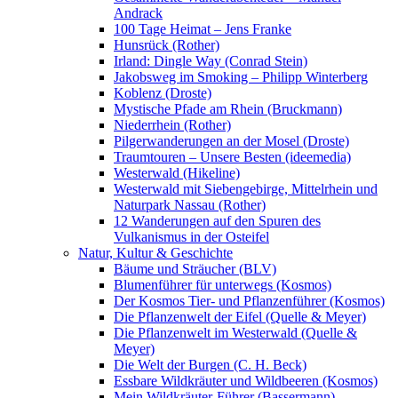
Andrack
100 Tage Heimat – Jens Franke
Hunsrück (Rother)
Irland: Dingle Way (Conrad Stein)
Jakobsweg im Smoking – Philipp Winterberg
Koblenz (Droste)
Mystische Pfade am Rhein (Bruckmann)
Niederrhein (Rother)
Pilgerwanderungen an der Mosel (Droste)
Traumtouren – Unsere Besten (ideemedia)
Westerwald (Hikeline)
Westerwald mit Siebengebirge, Mittelrhein und
Naturpark Nassau (Rother)
12 Wanderungen auf den Spuren des
Vulkanismus in der Osteifel
Natur, Kultur & Geschichte
Bäume und Sträucher (BLV)
Blumenführer für unterwegs (Kosmos)
Der Kosmos Tier- und Pflanzenführer (Kosmos)
Die Pflanzenwelt der Eifel (Quelle & Meyer)
Die Pflanzenwelt im Westerwald (Quelle &
Meyer)
Die Welt der Burgen (C. H. Beck)
Essbare Wildkräuter und Wildbeeren (Kosmos)
Mein Wildkräuter-Führer (Bassermann)