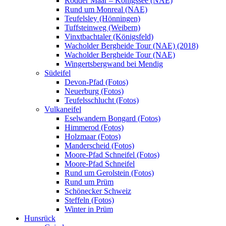
Rodder Maar – Königssee (NAE)
Rund um Monreal (NAE)
Teufelsley (Hönningen)
Tuffsteinweg (Weibern)
Vinxtbachtaler (Königsfeld)
Wacholder Bergheide Tour (NAE) (2018)
Wacholder Bergheide Tour (NAE)
Wingertsbergwand bei Mendig
Südeifel
Devon-Pfad (Fotos)
Neuerburg (Fotos)
Teufelsschlucht (Fotos)
Vulkaneifel
Eselwandern Bongard (Fotos)
Himmerod (Fotos)
Holzmaar (Fotos)
Manderscheid (Fotos)
Moore-Pfad Schneifel (Fotos)
Moore-Pfad Schneifel
Rund um Gerolstein (Fotos)
Rund um Prüm
Schönecker Schweiz
Steffeln (Fotos)
Winter in Prüm
Hunsrück