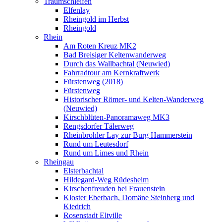
Traumschleifen
Elfenlay
Rheingold im Herbst
Rheingold
Rhein
Am Roten Kreuz MK2
Bad Breisiger Keltenwanderweg
Durch das Wallbachtal (Neuwied)
Fahrradtour am Kernkraftwerk
Fürstenweg (2018)
Fürstenweg
Historischer Römer- und Kelten-Wanderweg
(Neuwied)
Kirschblüten-Panoramaweg MK3
Rengsdorfer Tälerweg
Rheinbrohler Lay zur Burg Hammerstein
Rund um Leutesdorf
Rund um Limes und Rhein
Rheingau
Elsterbachtal
Hildegard-Weg Rüdesheim
Kirschenfreuden bei Frauenstein
Kloster Eberbach, Domäne Steinberg und
Kiedrich
Rosenstadt Eltville