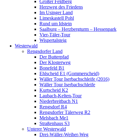
Großer Feldberg
Herzweg des Friedens
Im Usinger Land
Limeskastell Pohl
Rund um Idstein
Saalburg – Herzbergturm – Hessenpark
Vier-Täler-Tour
Wispertalsteig
Westerwald
Rengsdorfer Land
Der Butterpfad
Der Klosterweg
Bonefeld B1
Ehlscheid E1 (Gommerscheid)
Wäller Tour Iserbachschleife (2016)
Wäller Tour Iserbachschleife
Kurtscheid K2
Laubach-Kelten-Tour
Niederbreitbach N1
Rengsdorf R4
Rengsdorfer Tälerweg R2
Melsbach Me1
Straßenhaus S3
Unterer Westerwald
Drei-Wäller-Weiher-Weg