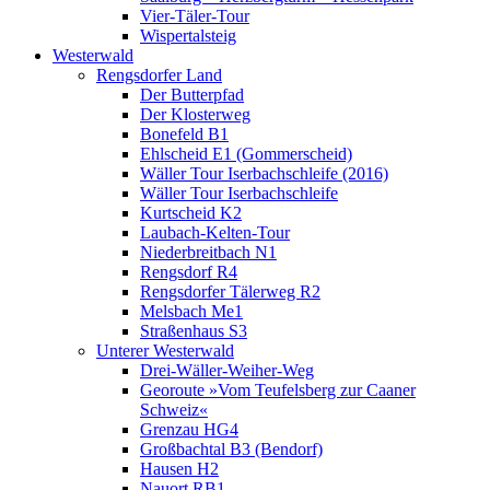
Vier-Täler-Tour
Wispertalsteig
Westerwald
Rengsdorfer Land
Der Butterpfad
Der Klosterweg
Bonefeld B1
Ehlscheid E1 (Gommerscheid)
Wäller Tour Iserbachschleife (2016)
Wäller Tour Iserbachschleife
Kurtscheid K2
Laubach-Kelten-Tour
Niederbreitbach N1
Rengsdorf R4
Rengsdorfer Tälerweg R2
Melsbach Me1
Straßenhaus S3
Unterer Westerwald
Drei-Wäller-Weiher-Weg
Georoute »Vom Teufelsberg zur Caaner
Schweiz«
Grenzau HG4
Großbachtal B3 (Bendorf)
Hausen H2
Nauort RB1