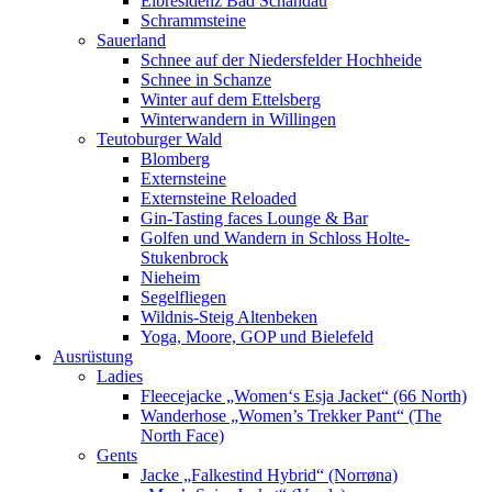
Elbresidenz Bad Schandau
Schrammsteine
Sauerland
Schnee auf der Niedersfelder Hochheide
Schnee in Schanze
Winter auf dem Ettelsberg
Winterwandern in Willingen
Teutoburger Wald
Blomberg
Externsteine
Externsteine Reloaded
Gin-Tasting faces Lounge & Bar
Golfen und Wandern in Schloss Holte-
Stukenbrock
Nieheim
Segelfliegen
Wildnis-Steig Altenbeken
Yoga, Moore, GOP und Bielefeld
Ausrüstung
Ladies
Fleecejacke „Women‘s Esja Jacket“ (66 North)
Wanderhose „Women’s Trekker Pant“ (The
North Face)
Gents
Jacke „Falkestind Hybrid“ (Norrøna)