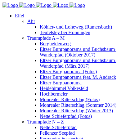
Eifel
Ahr
Köhler- und Loheweg (Ramersbach)
Teufelsley bei Hönningen
Traumpfade A – M
Bergheidenweg
Eltzer Burgpanorama und Buchsbaum-
Wanderpfad (Oktober 2017)
Eltzer Burgpanorama und Buchsbaum-
Wanderpfad (März 2017)
Eltzer Burgpanorama (Fotos)
Eltzer Burgpanorama feat. M. Andrack
Eltzer Burgpanorama
Heidehimmel Volkesfeld
Hochbermeler
Monrealer Ritterschlag (Fotos)
Monrealer Ritterschlag (Sommer 2014)
Monrealer Ritterschlag (Winter 2013)
Nette-Schieferpfad (Fotos)
Traumpfade N – Z
Nette-Schieferpfad
Pellenzer Seepfad
Pyrmonter Felsensteig