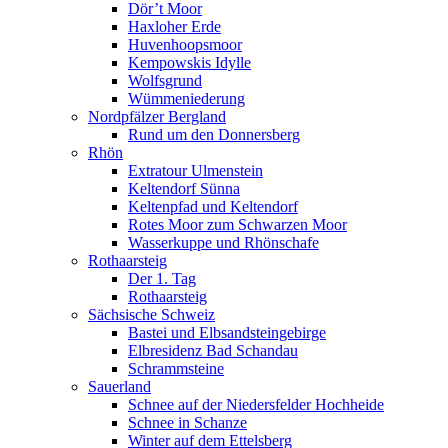
Dör’t Moor
Haxloher Erde
Huvenhoopsmoor
Kempowskis Idylle
Wolfsgrund
Wümmeniederung
Nordpfälzer Bergland
Rund um den Donnersberg
Rhön
Extratour Ulmenstein
Keltendorf Sünna
Keltenpfad und Keltendorf
Rotes Moor zum Schwarzen Moor
Wasserkuppe und Rhönschafe
Rothaarsteig
Der 1. Tag
Rothaarsteig
Sächsische Schweiz
Bastei und Elbsandsteingebirge
Elbresidenz Bad Schandau
Schrammsteine
Sauerland
Schnee auf der Niedersfelder Hochheide
Schnee in Schanze
Winter auf dem Ettelsberg