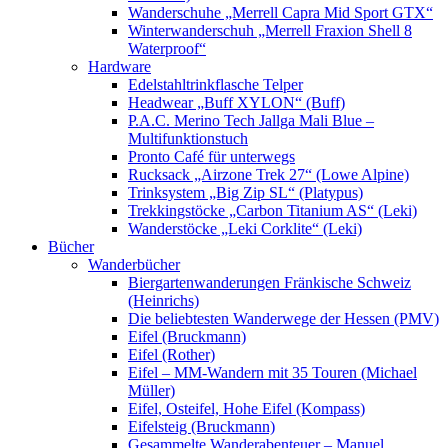
Wanderschuhe „Merrell Capra Mid Sport GTX“
Winterwanderschuh „Merrell Fraxion Shell 8
Waterproof“
Hardware
Edelstahltrinkflasche Telper
Headwear „Buff XYLON“ (Buff)
P.A.C. Merino Tech Jallga Mali Blue –
Multifunktionstuch
Pronto Café für unterwegs
Rucksack „Airzone Trek 27“ (Lowe Alpine)
Trinksystem „Big Zip SL“ (Platypus)
Trekkingstöcke „Carbon Titanium AS“ (Leki)
Wanderstöcke „Leki Corklite“ (Leki)
Bücher
Wanderbücher
Biergartenwanderungen Fränkische Schweiz
(Heinrichs)
Die beliebtesten Wanderwege der Hessen (PMV)
Eifel (Bruckmann)
Eifel (Rother)
Eifel – MM-Wandern mit 35 Touren (Michael
Müller)
Eifel, Osteifel, Hohe Eifel (Kompass)
Eifelsteig (Bruckmann)
Gesammelte Wanderabenteuer – Manuel