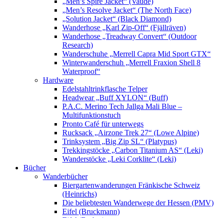
„Men’s Spire Jacket“ (Vaude)
„Men’s Resolve Jacket“ (The North Face)
„Solution Jacket“ (Black Diamond)
Wanderhose „Karl Zip-Off“ (Fjällräven)
Wanderhose „Treadway Convert“ (Outdoor
Research)
Wanderschuhe „Merrell Capra Mid Sport GTX“
Winterwanderschuh „Merrell Fraxion Shell 8
Waterproof“
Hardware
Edelstahltrinkflasche Telper
Headwear „Buff XYLON“ (Buff)
P.A.C. Merino Tech Jallga Mali Blue –
Multifunktionstuch
Pronto Café für unterwegs
Rucksack „Airzone Trek 27“ (Lowe Alpine)
Trinksystem „Big Zip SL“ (Platypus)
Trekkingstöcke „Carbon Titanium AS“ (Leki)
Wanderstöcke „Leki Corklite“ (Leki)
Bücher
Wanderbücher
Biergartenwanderungen Fränkische Schweiz
(Heinrichs)
Die beliebtesten Wanderwege der Hessen (PMV)
Eifel (Bruckmann)