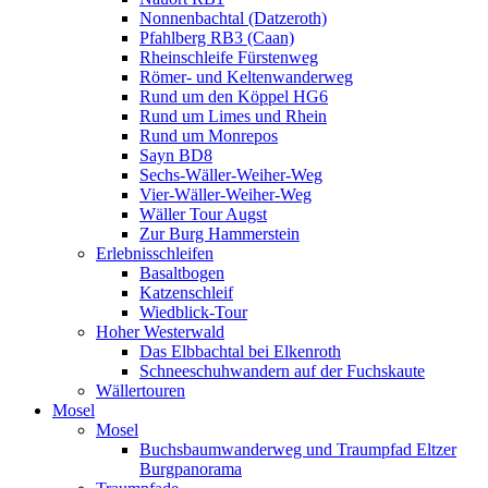
Nonnenbachtal (Datzeroth)
Pfahlberg RB3 (Caan)
Rheinschleife Fürstenweg
Römer- und Keltenwanderweg
Rund um den Köppel HG6
Rund um Limes und Rhein
Rund um Monrepos
Sayn BD8
Sechs-Wäller-Weiher-Weg
Vier-Wäller-Weiher-Weg
Wäller Tour Augst
Zur Burg Hammerstein
Erlebnisschleifen
Basaltbogen
Katzenschleif
Wiedblick-Tour
Hoher Westerwald
Das Elbbachtal bei Elkenroth
Schneeschuhwandern auf der Fuchskaute
Wällertouren
Mosel
Mosel
Buchsbaumwanderweg und Traumpfad Eltzer
Burgpanorama