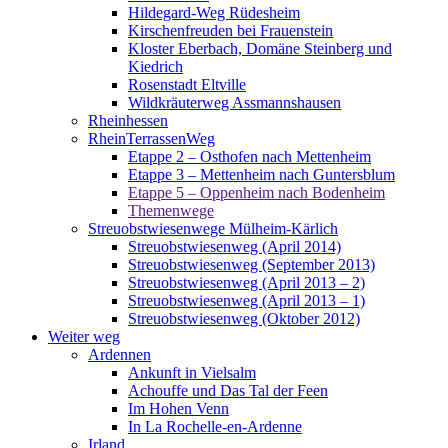
Hildegard-Weg Rüdesheim
Kirschenfreuden bei Frauenstein
Kloster Eberbach, Domäne Steinberg und
Kiedrich
Rosenstadt Eltville
Wildkräuterweg Assmannshausen
Rheinhessen
RheinTerrassenWeg
Etappe 2 – Osthofen nach Mettenheim
Etappe 3 – Mettenheim nach Guntersblum
Etappe 5 – Oppenheim nach Bodenheim
Themenwege
Streuobstwiesenwege Mülheim-Kärlich
Streuobstwiesenweg (April 2014)
Streuobstwiesenweg (September 2013)
Streuobstwiesenweg (April 2013 – 2)
Streuobstwiesenweg (April 2013 – 1)
Streuobstwiesenweg (Oktober 2012)
Weiter weg
Ardennen
Ankunft in Vielsalm
Achouffe und Das Tal der Feen
Im Hohen Venn
In La Rochelle-en-Ardenne
Irland