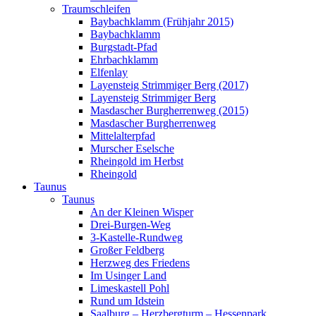
Traumschleifen
Baybachklamm (Frühjahr 2015)
Baybachklamm
Burgstadt-Pfad
Ehrbachklamm
Elfenlay
Layensteig Strimmiger Berg (2017)
Layensteig Strimmiger Berg
Masdascher Burgherrenweg (2015)
Masdascher Burgherrenweg
Mittelalterpfad
Murscher Eselsche
Rheingold im Herbst
Rheingold
Taunus
Taunus
An der Kleinen Wisper
Drei-Burgen-Weg
3-Kastelle-Rundweg
Großer Feldberg
Herzweg des Friedens
Im Usinger Land
Limeskastell Pohl
Rund um Idstein
Saalburg – Herzbergturm – Hessenpark