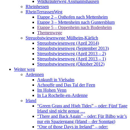
Wildkräuterweg Assmannshausen
Rheinhessen
RheinTerrassenWeg
Etappe 2 – Osthofen nach Mettenheim
Etappe 3 – Mettenheim nach Guntersblum
Etappe 5 – Oppenheim nach Bodenheim
Themenwege
Streuobstwiesenwege Mülheim-Kärlich
Streuobstwiesenweg (April 2014)
Streuobstwiesenweg (September 2013)
Streuobstwiesenweg (April 2013 – 2)
Streuobstwiesenweg (April 2013 – 1)
Streuobstwiesenweg (Oktober 2012)
Weiter weg
Ardennen
Ankunft in Vielsalm
Achouffe und Das Tal der Feen
Im Hohen Venn
In La Rochelle-en-Ardenne
Irland
“Green Grass and High Tides” – oder: Fünf Tage
Irland sind nicht genug …
“There and Back Again” – oder: Für Bilbo wär’s
nur ein Spaziergang (Irland – der Sonntag)
“One of those Days in Ireland” – oder: