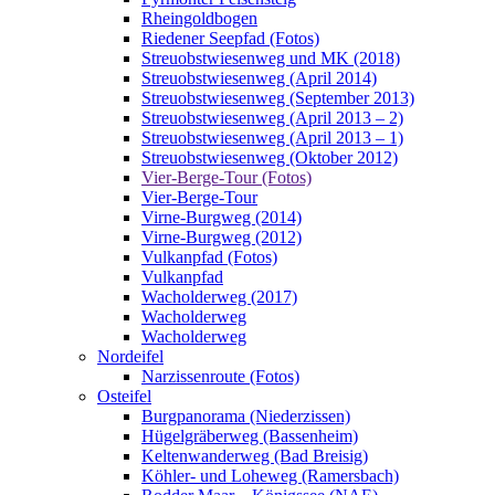
Rheingoldbogen
Riedener Seepfad (Fotos)
Streuobstwiesenweg und MK (2018)
Streuobstwiesenweg (April 2014)
Streuobstwiesenweg (September 2013)
Streuobstwiesenweg (April 2013 – 2)
Streuobstwiesenweg (April 2013 – 1)
Streuobstwiesenweg (Oktober 2012)
Vier-Berge-Tour (Fotos)
Vier-Berge-Tour
Virne-Burgweg (2014)
Virne-Burgweg (2012)
Vulkanpfad (Fotos)
Vulkanpfad
Wacholderweg (2017)
Wacholderweg
Wacholderweg
Nordeifel
Narzissenroute (Fotos)
Osteifel
Burgpanorama (Niederzissen)
Hügelgräberweg (Bassenheim)
Keltenwanderweg (Bad Breisig)
Köhler- und Loheweg (Ramersbach)