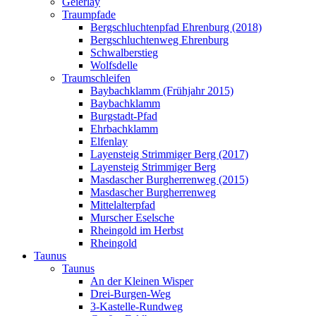
Geierlay
Traumpfade
Bergschluchtenpfad Ehrenburg (2018)
Bergschluchtenweg Ehrenburg
Schwalberstieg
Wolfsdelle
Traumschleifen
Baybachklamm (Frühjahr 2015)
Baybachklamm
Burgstadt-Pfad
Ehrbachklamm
Elfenlay
Layensteig Strimmiger Berg (2017)
Layensteig Strimmiger Berg
Masdascher Burgherrenweg (2015)
Masdascher Burgherrenweg
Mittelalterpfad
Murscher Eselsche
Rheingold im Herbst
Rheingold
Taunus
Taunus
An der Kleinen Wisper
Drei-Burgen-Weg
3-Kastelle-Rundweg