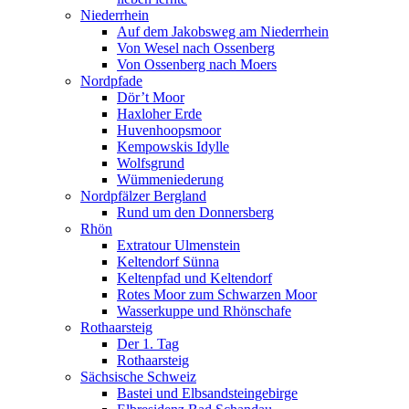
Niederrhein
Auf dem Jakobsweg am Niederrhein
Von Wesel nach Ossenberg
Von Ossenberg nach Moers
Nordpfade
Dör’t Moor
Haxloher Erde
Huvenhoopsmoor
Kempowskis Idylle
Wolfsgrund
Wümmeniederung
Nordpfälzer Bergland
Rund um den Donnersberg
Rhön
Extratour Ulmenstein
Keltendorf Sünna
Keltenpfad und Keltendorf
Rotes Moor zum Schwarzen Moor
Wasserkuppe und Rhönschafe
Rothaarsteig
Der 1. Tag
Rothaarsteig
Sächsische Schweiz
Bastei und Elbsandsteingebirge