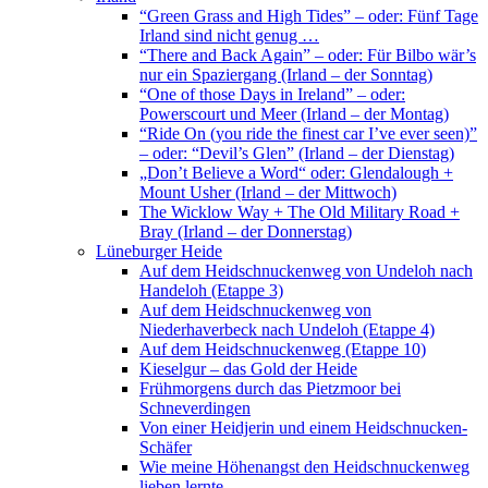
“Green Grass and High Tides” – oder: Fünf Tage
Irland sind nicht genug …
“There and Back Again” – oder: Für Bilbo wär’s
nur ein Spaziergang (Irland – der Sonntag)
“One of those Days in Ireland” – oder:
Powerscourt und Meer (Irland – der Montag)
“Ride On (you ride the finest car I’ve ever seen)”
– oder: “Devil’s Glen” (Irland – der Dienstag)
„Don’t Believe a Word“ oder: Glendalough +
Mount Usher (Irland – der Mittwoch)
The Wicklow Way + The Old Military Road +
Bray (Irland – der Donnerstag)
Lüneburger Heide
Auf dem Heidschnuckenweg von Undeloh nach
Handeloh (Etappe 3)
Auf dem Heidschnuckenweg von
Niederhaverbeck nach Undeloh (Etappe 4)
Auf dem Heidschnuckenweg (Etappe 10)
Kieselgur – das Gold der Heide
Frühmorgens durch das Pietzmoor bei
Schneverdingen
Von einer Heidjerin und einem Heidschnucken-
Schäfer
Wie meine Höhenangst den Heidschnuckenweg
lieben lernte