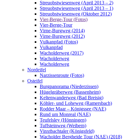
Streuobstwiesenweg (April 2013 – 2)
Streuobstwiesenweg (April 2013 – 1)
Streuobstwiesenweg (Oktober 2012)
Vier-Berge-Tour (Fotos)
Vier-Berge-Tour
Virne-Burgweg (2014)
Virne-Burgweg (2012)
Vulkanpfad (Fotos)
Vulkanpfad
Wacholderweg (2017)
Wacholderweg
Wacholderweg
Nordeifel
Narzissenroute (Fotos)
Osteifel
Burgpanorama (Niederzissen)
Hügelgräberweg (Bassenheim)
Keltenwanderweg (Bad Breisig)
Köhler- und Loheweg (Ramersbach)
Rodder Maar – Königssee (NAE)
Rund um Monreal (NAE)
Teufelsley (Hönningen)
Tuffsteinweg (Weibern)
Vinxtbachtaler (Königsfeld)
Wacholder Bergheide Tour (NAE) (2018)