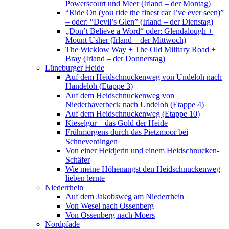
Powerscourt und Meer (Irland – der Montag)
“Ride On (you ride the finest car I’ve ever seen)”
– oder: “Devil’s Glen” (Irland – der Dienstag)
„Don’t Believe a Word“ oder: Glendalough +
Mount Usher (Irland – der Mittwoch)
The Wicklow Way + The Old Military Road +
Bray (Irland – der Donnerstag)
Lüneburger Heide
Auf dem Heidschnuckenweg von Undeloh nach
Handeloh (Etappe 3)
Auf dem Heidschnuckenweg von
Niederhaverbeck nach Undeloh (Etappe 4)
Auf dem Heidschnuckenweg (Etappe 10)
Kieselgur – das Gold der Heide
Frühmorgens durch das Pietzmoor bei
Schneverdingen
Von einer Heidjerin und einem Heidschnucken-
Schäfer
Wie meine Höhenangst den Heidschnuckenweg
lieben lernte
Niederrhein
Auf dem Jakobsweg am Niederrhein
Von Wesel nach Ossenberg
Von Ossenberg nach Moers
Nordpfade