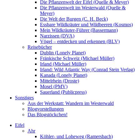
Die Pflanzenwelt der Eifel (Quelle & Meyer)
Die Pflanzenwelt im Westerwald (Quelle &
Meyer)
Die Welt der Burgen (C. H. Beck)
Essbare Wildkräuter und Wildbeeren (Kosmos)
Mein Wildkräuter-Führer (Bassermann)
Narzissen (DVA)
Vögel – entdecken und erkennen (BLV)
Reisebücher
Dublin (Lonely Planet)
Fränkische Schweiz (Michael Müller)
Irland (Michael Müller)
Irland: Wild Atlantic Way (Conrad Stein Verlag)
Kanada (Lonely Planet)
Mittelrhein (Droste)
Mosel (PMV)
Sauerland (Publicpress)
Sonstiges
Aus der Werkstatt: Wandern im Westerwald
Blogvorstellungen
Das Blogstöckchen!
Eifel
Ahr
Köhler- und Loheweg (Ramersbach)