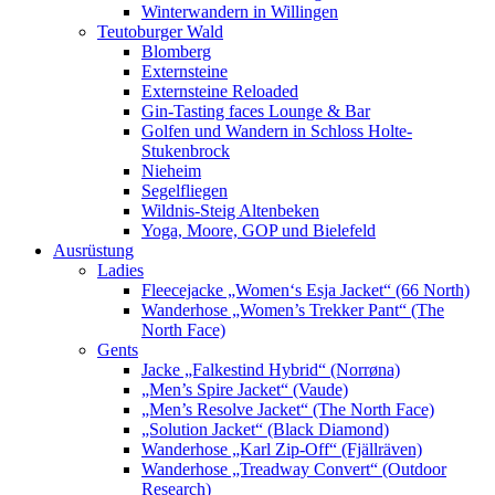
Winterwandern in Willingen
Teutoburger Wald
Blomberg
Externsteine
Externsteine Reloaded
Gin-Tasting faces Lounge & Bar
Golfen und Wandern in Schloss Holte-
Stukenbrock
Nieheim
Segelfliegen
Wildnis-Steig Altenbeken
Yoga, Moore, GOP und Bielefeld
Ausrüstung
Ladies
Fleecejacke „Women‘s Esja Jacket“ (66 North)
Wanderhose „Women’s Trekker Pant“ (The
North Face)
Gents
Jacke „Falkestind Hybrid“ (Norrøna)
„Men’s Spire Jacket“ (Vaude)
„Men’s Resolve Jacket“ (The North Face)
„Solution Jacket“ (Black Diamond)
Wanderhose „Karl Zip-Off“ (Fjällräven)
Wanderhose „Treadway Convert“ (Outdoor
Research)