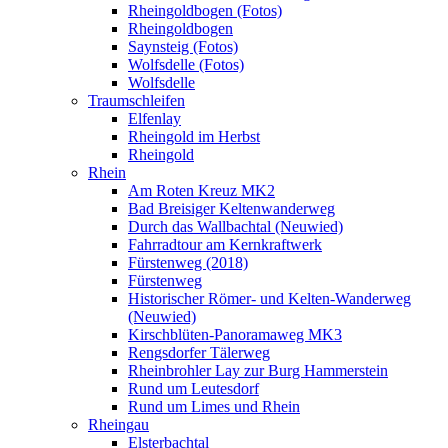
Rheingoldbogen (Fotos)
Rheingoldbogen
Saynsteig (Fotos)
Wolfsdelle (Fotos)
Wolfsdelle
Traumschleifen
Elfenlay
Rheingold im Herbst
Rheingold
Rhein
Am Roten Kreuz MK2
Bad Breisiger Keltenwanderweg
Durch das Wallbachtal (Neuwied)
Fahrradtour am Kernkraftwerk
Fürstenweg (2018)
Fürstenweg
Historischer Römer- und Kelten-Wanderweg
(Neuwied)
Kirschblüten-Panoramaweg MK3
Rengsdorfer Tälerweg
Rheinbrohler Lay zur Burg Hammerstein
Rund um Leutesdorf
Rund um Limes und Rhein
Rheingau
Elsterbachtal