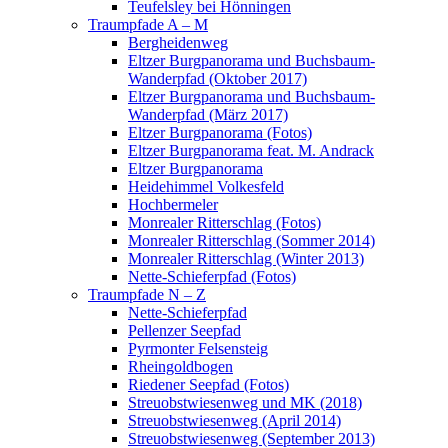
Teufelsley bei Hönningen
Traumpfade A – M
Bergheidenweg
Eltzer Burgpanorama und Buchsbaum-
Wanderpfad (Oktober 2017)
Eltzer Burgpanorama und Buchsbaum-
Wanderpfad (März 2017)
Eltzer Burgpanorama (Fotos)
Eltzer Burgpanorama feat. M. Andrack
Eltzer Burgpanorama
Heidehimmel Volkesfeld
Hochbermeler
Monrealer Ritterschlag (Fotos)
Monrealer Ritterschlag (Sommer 2014)
Monrealer Ritterschlag (Winter 2013)
Nette-Schieferpfad (Fotos)
Traumpfade N – Z
Nette-Schieferpfad
Pellenzer Seepfad
Pyrmonter Felsensteig
Rheingoldbogen
Riedener Seepfad (Fotos)
Streuobstwiesenweg und MK (2018)
Streuobstwiesenweg (April 2014)
Streuobstwiesenweg (September 2013)