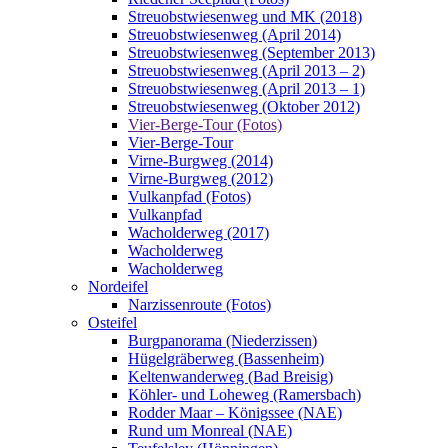
Streuobstwiesenweg und MK (2018)
Streuobstwiesenweg (April 2014)
Streuobstwiesenweg (September 2013)
Streuobstwiesenweg (April 2013 – 2)
Streuobstwiesenweg (April 2013 – 1)
Streuobstwiesenweg (Oktober 2012)
Vier-Berge-Tour (Fotos)
Vier-Berge-Tour
Virne-Burgweg (2014)
Virne-Burgweg (2012)
Vulkanpfad (Fotos)
Vulkanpfad
Wacholderweg (2017)
Wacholderweg
Wacholderweg
Nordeifel
Narzissenroute (Fotos)
Osteifel
Burgpanorama (Niederzissen)
Hügelgräberweg (Bassenheim)
Keltenwanderweg (Bad Breisig)
Köhler- und Loheweg (Ramersbach)
Rodder Maar – Königssee (NAE)
Rund um Monreal (NAE)