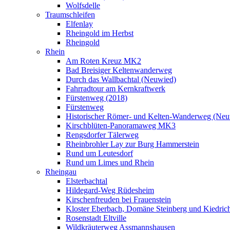
Wolfsdelle
Traumschleifen
Elfenlay
Rheingold im Herbst
Rheingold
Rhein
Am Roten Kreuz MK2
Bad Breisiger Keltenwanderweg
Durch das Wallbachtal (Neuwied)
Fahrradtour am Kernkraftwerk
Fürstenweg (2018)
Fürstenweg
Historischer Römer- und Kelten-Wanderweg (Neu
Kirschblüten-Panoramaweg MK3
Rengsdorfer Tälerweg
Rheinbrohler Lay zur Burg Hammerstein
Rund um Leutesdorf
Rund um Limes und Rhein
Rheingau
Elsterbachtal
Hildegard-Weg Rüdesheim
Kirschenfreuden bei Frauenstein
Kloster Eberbach, Domäne Steinberg und Kiedric
Rosenstadt Eltville
Wildkräuterweg Assmannshausen