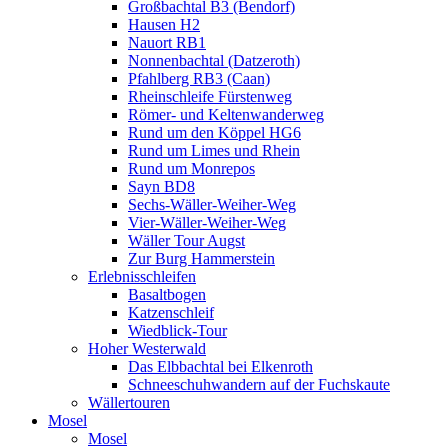
Großbachtal B3 (Bendorf)
Hausen H2
Nauort RB1
Nonnenbachtal (Datzeroth)
Pfahlberg RB3 (Caan)
Rheinschleife Fürstenweg
Römer- und Keltenwanderweg
Rund um den Köppel HG6
Rund um Limes und Rhein
Rund um Monrepos
Sayn BD8
Sechs-Wäller-Weiher-Weg
Vier-Wäller-Weiher-Weg
Wäller Tour Augst
Zur Burg Hammerstein
Erlebnisschleifen
Basaltbogen
Katzenschleif
Wiedblick-Tour
Hoher Westerwald
Das Elbbachtal bei Elkenroth
Schneeschuhwandern auf der Fuchskaute
Wällertouren
Mosel
Mosel