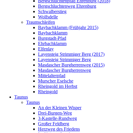
Bergschluchtenpfad Ehrenburg (2018)
Bergschluchtenweg Ehrenburg
Schwalberstieg
Wolfsdelle
Traumschleifen
Baybachklamm (Frühjahr 2015)
Baybachklamm
Burgstadt-Pfad
Ehrbachklamm
Elfenlay
Layensteig Strimmiger Berg (2017)
Layensteig Strimmiger Berg
Masdascher Burgherrenweg (2015)
Masdascher Burgherrenweg
Mittelalterpfad
Murscher Eselsche
Rheingold im Herbst
Rheingold
Taunus
Taunus
An der Kleinen Wisper
Drei-Burgen-Weg
3-Kastelle-Rundweg
Großer Feldberg
Herzweg des Friedens