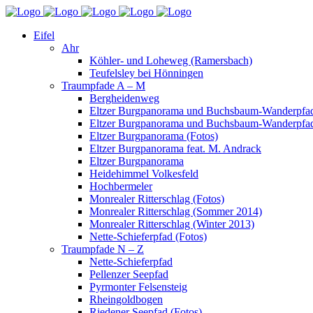
Eifel
Ahr
Köhler- und Loheweg (Ramersbach)
Teufelsley bei Hönningen
Traumpfade A – M
Bergheidenweg
Eltzer Burgpanorama und Buchsbaum-Wanderpfad
Eltzer Burgpanorama und Buchsbaum-Wanderpfad
Eltzer Burgpanorama (Fotos)
Eltzer Burgpanorama feat. M. Andrack
Eltzer Burgpanorama
Heidehimmel Volkesfeld
Hochbermeler
Monrealer Ritterschlag (Fotos)
Monrealer Ritterschlag (Sommer 2014)
Monrealer Ritterschlag (Winter 2013)
Nette-Schieferpfad (Fotos)
Traumpfade N – Z
Nette-Schieferpfad
Pellenzer Seepfad
Pyrmonter Felsensteig
Rheingoldbogen
Riedener Seepfad (Fotos)