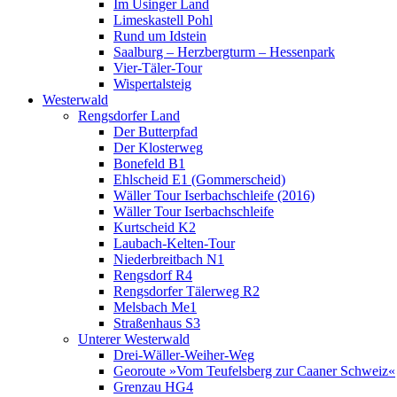
Im Usinger Land
Limeskastell Pohl
Rund um Idstein
Saalburg – Herzbergturm – Hessenpark
Vier-Täler-Tour
Wispertalsteig
Westerwald
Rengsdorfer Land
Der Butterpfad
Der Klosterweg
Bonefeld B1
Ehlscheid E1 (Gommerscheid)
Wäller Tour Iserbachschleife (2016)
Wäller Tour Iserbachschleife
Kurtscheid K2
Laubach-Kelten-Tour
Niederbreitbach N1
Rengsdorf R4
Rengsdorfer Tälerweg R2
Melsbach Me1
Straßenhaus S3
Unterer Westerwald
Drei-Wäller-Weiher-Weg
Georoute »Vom Teufelsberg zur Caaner Schweiz«
Grenzau HG4