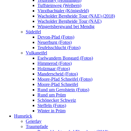
Teufelsley (Hönningen)
Tuffsteinweg (Weibern)
Vinxtbachtaler (Königsfeld)
Wacholder Bergheide Tour (NAE) (2018)
Wacholder Bergheide Tour (NAE)
Wingertsbergwand bei Mendig
Südeifel
Devon-Pfad (Fotos)
Neuerburg (Fotos)
Teufelsschlucht (Fotos)
Vulkaneifel
Eselwandern Bongard (Fotos)
Himmerod (Fotos)
Holzmaar (Fotos)
Manderscheid (Fotos)
Moore-Pfad Schneifel (Fotos)
Moore-Pfad Schneifel
Rund um Gerolstein (Fotos)
Rund um Prüm
Schönecker Schweiz
Steffeln (Fotos)
Winter in Prüm
Hunsrück
Geierlay
Traumpfade