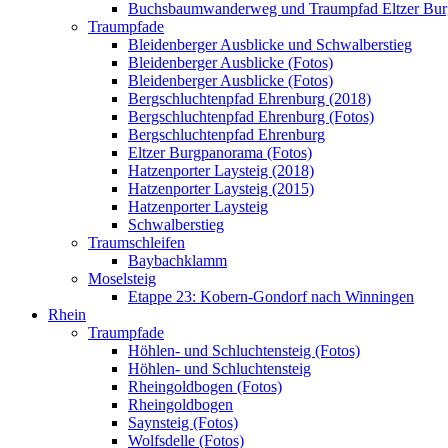
Buchsbaumwanderweg und Traumpfad Eltzer Bu
Traumpfade
Bleidenberger Ausblicke und Schwalberstieg
Bleidenberger Ausblicke (Fotos)
Bleidenberger Ausblicke (Fotos)
Bergschluchtenpfad Ehrenburg (2018)
Bergschluchtenpfad Ehrenburg (Fotos)
Bergschluchtenpfad Ehrenburg
Eltzer Burgpanorama (Fotos)
Hatzenporter Laysteig (2018)
Hatzenporter Laysteig (2015)
Hatzenporter Laysteig
Schwalberstieg
Traumschleifen
Baybachklamm
Moselsteig
Etappe 23: Kobern-Gondorf nach Winningen
Rhein
Traumpfade
Höhlen- und Schluchtensteig (Fotos)
Höhlen- und Schluchtensteig
Rheingoldbogen (Fotos)
Rheingoldbogen
Saynsteig (Fotos)
Wolfsdelle (Fotos)