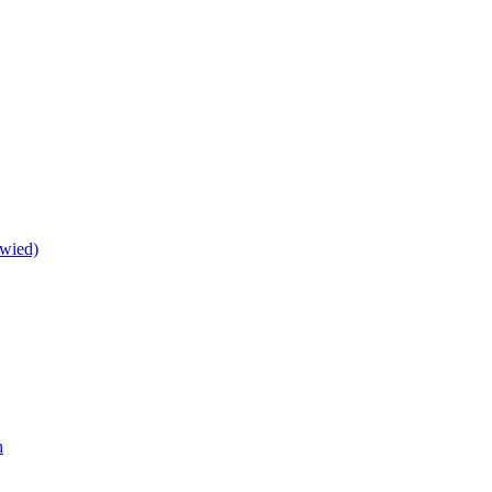
wied)
h