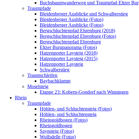
Buchsbaumwanderweg und Traumpfad Eltzer Bu
Traumpfade
Bleidenberger Ausblicke und Schwalberstieg
Bleidenberger Ausblicke (Fotos)
Bleidenberger Ausblicke (Fotos)
Bergschluchtenpfad Ehrenburg (2018)
Bergschluchtenpfad Ehrenburg (Fotos)
Bergschluchtenpfad Ehrenburg
Eltzer Burgpanorama (Fotos)
Hatzenporter Laysteig (2018)
Hatzenporter Laysteig (2015)
Hatzenporter Laysteig
Schwalberstieg
Traumschleifen
Baybachklamm
Moselsteig
Etappe 23: Kobern-Gondorf nach Winningen
Rhein
Traumpfade
Höhlen- und Schluchtensteig (Fotos)
Höhlen- und Schluchtensteig
Rheingoldbogen (Fotos)
Rheingoldbogen
Saynsteig (Fotos)
Wolfsdelle (Fotos)