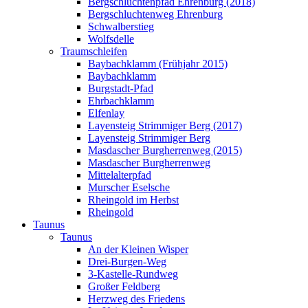
Bergschluchtenpfad Ehrenburg (2018)
Bergschluchtenweg Ehrenburg
Schwalberstieg
Wolfsdelle
Traumschleifen
Baybachklamm (Frühjahr 2015)
Baybachklamm
Burgstadt-Pfad
Ehrbachklamm
Elfenlay
Layensteig Strimmiger Berg (2017)
Layensteig Strimmiger Berg
Masdascher Burgherrenweg (2015)
Masdascher Burgherrenweg
Mittelalterpfad
Murscher Eselsche
Rheingold im Herbst
Rheingold
Taunus
Taunus
An der Kleinen Wisper
Drei-Burgen-Weg
3-Kastelle-Rundweg
Großer Feldberg
Herzweg des Friedens