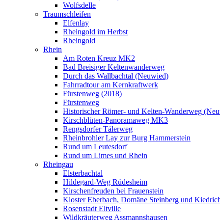
Wolfsdelle
Traumschleifen
Elfenlay
Rheingold im Herbst
Rheingold
Rhein
Am Roten Kreuz MK2
Bad Breisiger Keltenwanderweg
Durch das Wallbachtal (Neuwied)
Fahrradtour am Kernkraftwerk
Fürstenweg (2018)
Fürstenweg
Historischer Römer- und Kelten-Wanderweg (Neu
Kirschblüten-Panoramaweg MK3
Rengsdorfer Tälerweg
Rheinbrohler Lay zur Burg Hammerstein
Rund um Leutesdorf
Rund um Limes und Rhein
Rheingau
Elsterbachtal
Hildegard-Weg Rüdesheim
Kirschenfreuden bei Frauenstein
Kloster Eberbach, Domäne Steinberg und Kiedric
Rosenstadt Eltville
Wildkräuterweg Assmannshausen