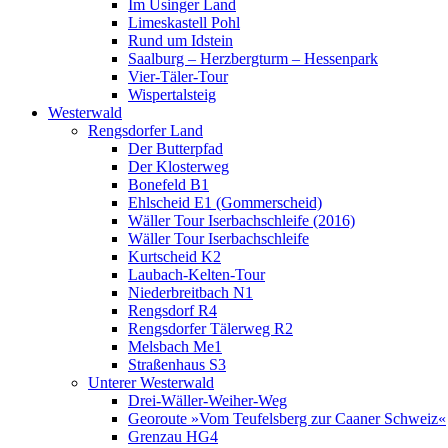
Im Usinger Land
Limeskastell Pohl
Rund um Idstein
Saalburg – Herzbergturm – Hessenpark
Vier-Täler-Tour
Wispertalsteig
Westerwald
Rengsdorfer Land
Der Butterpfad
Der Klosterweg
Bonefeld B1
Ehlscheid E1 (Gommerscheid)
Wäller Tour Iserbachschleife (2016)
Wäller Tour Iserbachschleife
Kurtscheid K2
Laubach-Kelten-Tour
Niederbreitbach N1
Rengsdorf R4
Rengsdorfer Tälerweg R2
Melsbach Me1
Straßenhaus S3
Unterer Westerwald
Drei-Wäller-Weiher-Weg
Georoute »Vom Teufelsberg zur Caaner Schweiz«
Grenzau HG4