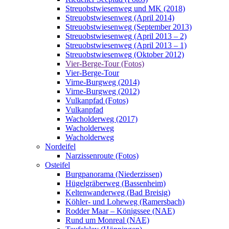
Streuobstwiesenweg und MK (2018)
Streuobstwiesenweg (April 2014)
Streuobstwiesenweg (September 2013)
Streuobstwiesenweg (April 2013 – 2)
Streuobstwiesenweg (April 2013 – 1)
Streuobstwiesenweg (Oktober 2012)
Vier-Berge-Tour (Fotos)
Vier-Berge-Tour
Virne-Burgweg (2014)
Virne-Burgweg (2012)
Vulkanpfad (Fotos)
Vulkanpfad
Wacholderweg (2017)
Wacholderweg
Wacholderweg
Nordeifel
Narzissenroute (Fotos)
Osteifel
Burgpanorama (Niederzissen)
Hügelgräberweg (Bassenheim)
Keltenwanderweg (Bad Breisig)
Köhler- und Loheweg (Ramersbach)
Rodder Maar – Königssee (NAE)
Rund um Monreal (NAE)