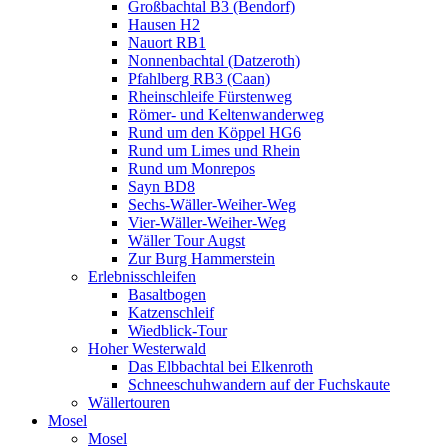
Großbachtal B3 (Bendorf)
Hausen H2
Nauort RB1
Nonnenbachtal (Datzeroth)
Pfahlberg RB3 (Caan)
Rheinschleife Fürstenweg
Römer- und Keltenwanderweg
Rund um den Köppel HG6
Rund um Limes und Rhein
Rund um Monrepos
Sayn BD8
Sechs-Wäller-Weiher-Weg
Vier-Wäller-Weiher-Weg
Wäller Tour Augst
Zur Burg Hammerstein
Erlebnisschleifen
Basaltbogen
Katzenschleif
Wiedblick-Tour
Hoher Westerwald
Das Elbbachtal bei Elkenroth
Schneeschuhwandern auf der Fuchskaute
Wällertouren
Mosel
Mosel