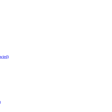
wied)
h