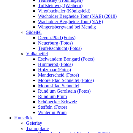
Teufelsley (Hönningen)
Tuffsteinweg (Weibern)
Vinxtbachtaler (Königsfeld)
Wacholder Bergheide Tour (NAE) (2018)
Wacholder Bergheide Tour (NAE)
Wingertsbergwand bei Mendig
Südeifel
Devon-Pfad (Fotos)
Neuerburg (Fotos)
Teufelsschlucht (Fotos)
Vulkaneifel
Eselwandern Bongard (Fotos)
Himmerod (Fotos)
Holzmaar (Fotos)
Manderscheid (Fotos)
Moore-Pfad Schneifel (Fotos)
Moore-Pfad Schneifel
Rund um Gerolstein (Fotos)
Rund um Prüm
Schönecker Schweiz
Steffeln (Fotos)
Winter in Prüm
Hunsrück
Geierlay
Traumpfade