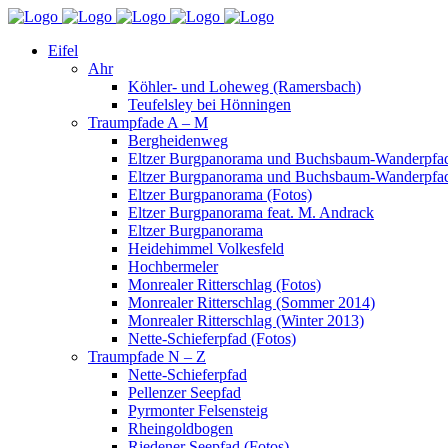
Eifel
Ahr
Köhler- und Loheweg (Ramersbach)
Teufelsley bei Hönningen
Traumpfade A – M
Bergheidenweg
Eltzer Burgpanorama und Buchsbaum-Wanderpfad
Eltzer Burgpanorama und Buchsbaum-Wanderpfad
Eltzer Burgpanorama (Fotos)
Eltzer Burgpanorama feat. M. Andrack
Eltzer Burgpanorama
Heidehimmel Volkesfeld
Hochbermeler
Monrealer Ritterschlag (Fotos)
Monrealer Ritterschlag (Sommer 2014)
Monrealer Ritterschlag (Winter 2013)
Nette-Schieferpfad (Fotos)
Traumpfade N – Z
Nette-Schieferpfad
Pellenzer Seepfad
Pyrmonter Felsensteig
Rheingoldbogen
Riedener Seepfad (Fotos)