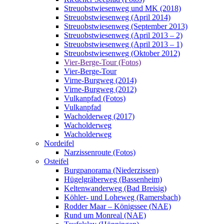
Streuobstwiesenweg und MK (2018)
Streuobstwiesenweg (April 2014)
Streuobstwiesenweg (September 2013)
Streuobstwiesenweg (April 2013 – 2)
Streuobstwiesenweg (April 2013 – 1)
Streuobstwiesenweg (Oktober 2012)
Vier-Berge-Tour (Fotos)
Vier-Berge-Tour
Virne-Burgweg (2014)
Virne-Burgweg (2012)
Vulkanpfad (Fotos)
Vulkanpfad
Wacholderweg (2017)
Wacholderweg
Wacholderweg
Nordeifel
Narzissenroute (Fotos)
Osteifel
Burgpanorama (Niederzissen)
Hügelgräberweg (Bassenheim)
Keltenwanderweg (Bad Breisig)
Köhler- und Loheweg (Ramersbach)
Rodder Maar – Königssee (NAE)
Rund um Monreal (NAE)