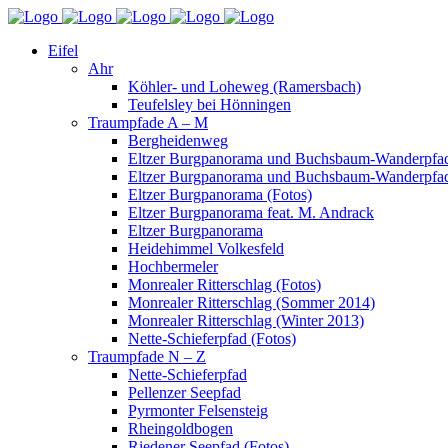
Eifel
Ahr
Köhler- und Loheweg (Ramersbach)
Teufelsley bei Hönningen
Traumpfade A – M
Bergheidenweg
Eltzer Burgpanorama und Buchsbaum-Wanderpfad
Eltzer Burgpanorama und Buchsbaum-Wanderpfad
Eltzer Burgpanorama (Fotos)
Eltzer Burgpanorama feat. M. Andrack
Eltzer Burgpanorama
Heidehimmel Volkesfeld
Hochbermeler
Monrealer Ritterschlag (Fotos)
Monrealer Ritterschlag (Sommer 2014)
Monrealer Ritterschlag (Winter 2013)
Nette-Schieferpfad (Fotos)
Traumpfade N – Z
Nette-Schieferpfad
Pellenzer Seepfad
Pyrmonter Felsensteig
Rheingoldbogen
Riedener Seepfad (Fotos)