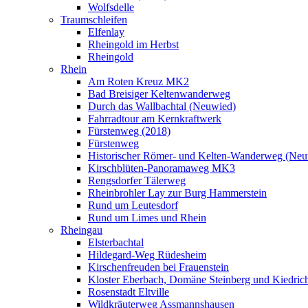
Wolfsdelle
Traumschleifen
Elfenlay
Rheingold im Herbst
Rheingold
Rhein
Am Roten Kreuz MK2
Bad Breisiger Keltenwanderweg
Durch das Wallbachtal (Neuwied)
Fahrradtour am Kernkraftwerk
Fürstenweg (2018)
Fürstenweg
Historischer Römer- und Kelten-Wanderweg (Neu
Kirschblüten-Panoramaweg MK3
Rengsdorfer Tälerweg
Rheinbrohler Lay zur Burg Hammerstein
Rund um Leutesdorf
Rund um Limes und Rhein
Rheingau
Elsterbachtal
Hildegard-Weg Rüdesheim
Kirschenfreuden bei Frauenstein
Kloster Eberbach, Domäne Steinberg und Kiedric
Rosenstadt Eltville
Wildkräuterweg Assmannshausen