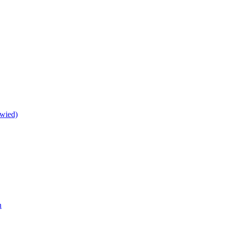
wied)
h