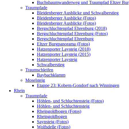
Buchsbaumwanderweg und Traumpfad Eltzer Bu
Traumpfade
Bleidenberger Ausblicke und Schwalberstieg
Bleidenberger Ausblicke (Fotos)
Bleidenberger Ausblicke (Fotos)
Bergschluchtenpfad Ehrenburg (2018)
Bergschluchtenpfad Ehrenburg (Fotos)
Bergschluchtenpfad Ehrenburg
Eltzer Burgpanorama (Fotos)
Hatzenporter Laysteig (2018)
Hatzenporter Laysteig (2015)
Hatzenporter Laysteig
Schwalberstieg
Traumschleifen
Baybachklamm
Moselsteig
Etappe 23: Kobern-Gondorf nach Winningen
Rhein
Traumpfade
Höhlen- und Schluchtensteig (Fotos)
Höhlen- und Schluchtensteig
Rheingoldbogen (Fotos)
Rheingoldbogen
Saynsteig (Fotos)
Wolfsdelle (Fotos)