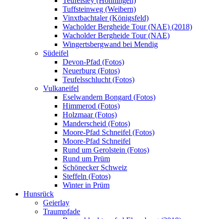
Teufelsley (Hönningen)
Tuffsteinweg (Weibern)
Vinxtbachtaler (Königsfeld)
Wacholder Bergheide Tour (NAE) (2018)
Wacholder Bergheide Tour (NAE)
Wingertsbergwand bei Mendig
Südeifel
Devon-Pfad (Fotos)
Neuerburg (Fotos)
Teufelsschlucht (Fotos)
Vulkaneifel
Eselwandern Bongard (Fotos)
Himmerod (Fotos)
Holzmaar (Fotos)
Manderscheid (Fotos)
Moore-Pfad Schneifel (Fotos)
Moore-Pfad Schneifel
Rund um Gerolstein (Fotos)
Rund um Prüm
Schönecker Schweiz
Steffeln (Fotos)
Winter in Prüm
Hunsrück
Geierlay
Traumpfade