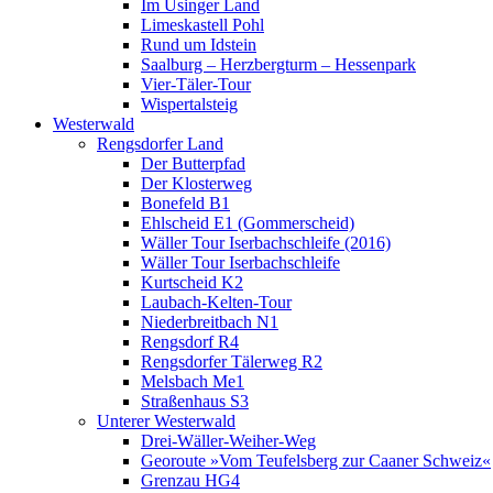
Im Usinger Land
Limeskastell Pohl
Rund um Idstein
Saalburg – Herzbergturm – Hessenpark
Vier-Täler-Tour
Wispertalsteig
Westerwald
Rengsdorfer Land
Der Butterpfad
Der Klosterweg
Bonefeld B1
Ehlscheid E1 (Gommerscheid)
Wäller Tour Iserbachschleife (2016)
Wäller Tour Iserbachschleife
Kurtscheid K2
Laubach-Kelten-Tour
Niederbreitbach N1
Rengsdorf R4
Rengsdorfer Tälerweg R2
Melsbach Me1
Straßenhaus S3
Unterer Westerwald
Drei-Wäller-Weiher-Weg
Georoute »Vom Teufelsberg zur Caaner Schweiz«
Grenzau HG4