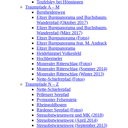
Teufelsley bei Hönningen
Traumpfade A – M
Bergheidenweg
Eltzer Burgpanorama und Buchsbaum-
Wanderpfad (Oktober 2017)
Eltzer Burgpanorama und Buchsbaum-
Wanderpfad (März 2017)
Eltzer Burgpanorama (Fotos)
Eltzer Burgpanorama feat. M. Andrack
Eltzer Burgpanorama
Heidehimmel Volkesfeld
Hochbermeler
Monrealer Ritterschlag (Fotos)
Monrealer Ritterschlag (Sommer 2014)
Monrealer Ritterschlag (Winter 2013)
Nette-Schieferpfad (Fotos)
Traumpfade N – Z
Nette-Schieferpfad
Pellenzer Seepfad
Pyrmonter Felsensteig
Rheingoldbogen
Riedener Seepfad (Fotos)
Streuobstwiesenweg und MK (2018)
Streuobstwiesenweg (April 2014)
Streuobstwiesenweg (September 2013)