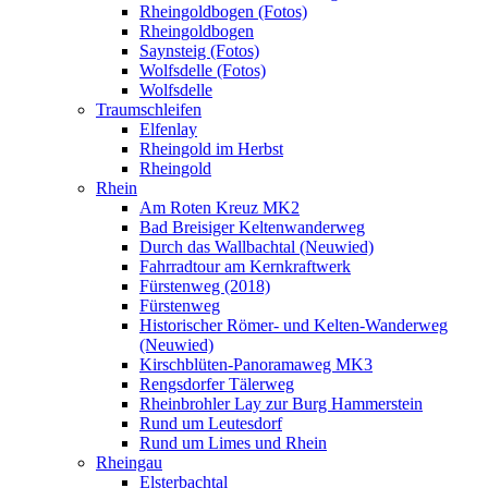
Rheingoldbogen (Fotos)
Rheingoldbogen
Saynsteig (Fotos)
Wolfsdelle (Fotos)
Wolfsdelle
Traumschleifen
Elfenlay
Rheingold im Herbst
Rheingold
Rhein
Am Roten Kreuz MK2
Bad Breisiger Keltenwanderweg
Durch das Wallbachtal (Neuwied)
Fahrradtour am Kernkraftwerk
Fürstenweg (2018)
Fürstenweg
Historischer Römer- und Kelten-Wanderweg
(Neuwied)
Kirschblüten-Panoramaweg MK3
Rengsdorfer Tälerweg
Rheinbrohler Lay zur Burg Hammerstein
Rund um Leutesdorf
Rund um Limes und Rhein
Rheingau
Elsterbachtal