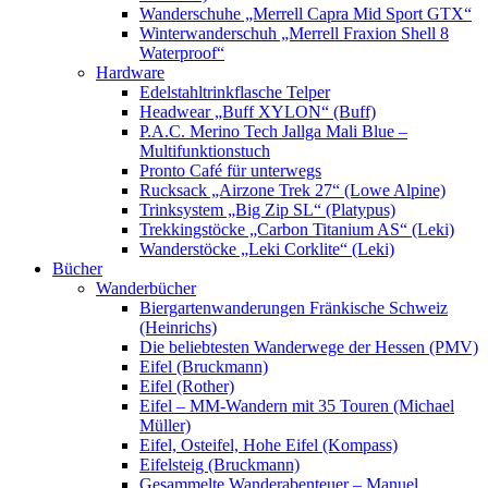
Wanderschuhe „Merrell Capra Mid Sport GTX“
Winterwanderschuh „Merrell Fraxion Shell 8
Waterproof“
Hardware
Edelstahltrinkflasche Telper
Headwear „Buff XYLON“ (Buff)
P.A.C. Merino Tech Jallga Mali Blue –
Multifunktionstuch
Pronto Café für unterwegs
Rucksack „Airzone Trek 27“ (Lowe Alpine)
Trinksystem „Big Zip SL“ (Platypus)
Trekkingstöcke „Carbon Titanium AS“ (Leki)
Wanderstöcke „Leki Corklite“ (Leki)
Bücher
Wanderbücher
Biergartenwanderungen Fränkische Schweiz
(Heinrichs)
Die beliebtesten Wanderwege der Hessen (PMV)
Eifel (Bruckmann)
Eifel (Rother)
Eifel – MM-Wandern mit 35 Touren (Michael
Müller)
Eifel, Osteifel, Hohe Eifel (Kompass)
Eifelsteig (Bruckmann)
Gesammelte Wanderabenteuer – Manuel