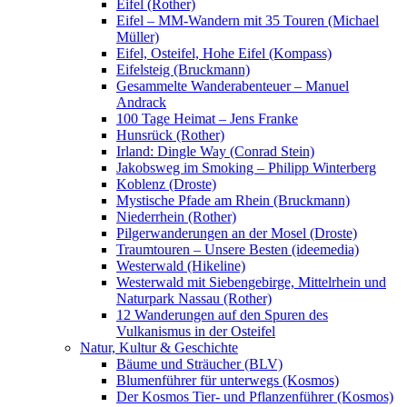
Eifel (Rother)
Eifel – MM-Wandern mit 35 Touren (Michael
Müller)
Eifel, Osteifel, Hohe Eifel (Kompass)
Eifelsteig (Bruckmann)
Gesammelte Wanderabenteuer – Manuel
Andrack
100 Tage Heimat – Jens Franke
Hunsrück (Rother)
Irland: Dingle Way (Conrad Stein)
Jakobsweg im Smoking – Philipp Winterberg
Koblenz (Droste)
Mystische Pfade am Rhein (Bruckmann)
Niederrhein (Rother)
Pilgerwanderungen an der Mosel (Droste)
Traumtouren – Unsere Besten (ideemedia)
Westerwald (Hikeline)
Westerwald mit Siebengebirge, Mittelrhein und
Naturpark Nassau (Rother)
12 Wanderungen auf den Spuren des
Vulkanismus in der Osteifel
Natur, Kultur & Geschichte
Bäume und Sträucher (BLV)
Blumenführer für unterwegs (Kosmos)
Der Kosmos Tier- und Pflanzenführer (Kosmos)