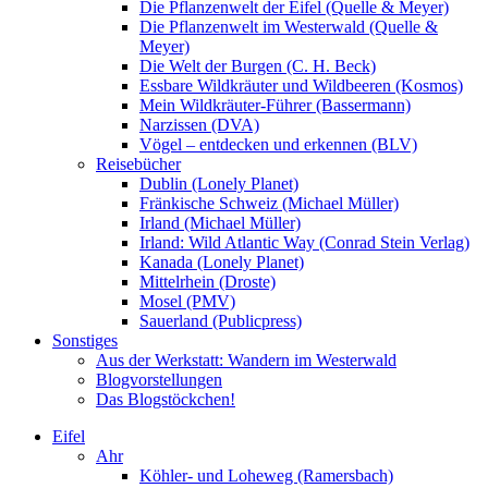
Die Pflanzenwelt der Eifel (Quelle & Meyer)
Die Pflanzenwelt im Westerwald (Quelle &
Meyer)
Die Welt der Burgen (C. H. Beck)
Essbare Wildkräuter und Wildbeeren (Kosmos)
Mein Wildkräuter-Führer (Bassermann)
Narzissen (DVA)
Vögel – entdecken und erkennen (BLV)
Reisebücher
Dublin (Lonely Planet)
Fränkische Schweiz (Michael Müller)
Irland (Michael Müller)
Irland: Wild Atlantic Way (Conrad Stein Verlag)
Kanada (Lonely Planet)
Mittelrhein (Droste)
Mosel (PMV)
Sauerland (Publicpress)
Sonstiges
Aus der Werkstatt: Wandern im Westerwald
Blogvorstellungen
Das Blogstöckchen!
Eifel
Ahr
Köhler- und Loheweg (Ramersbach)