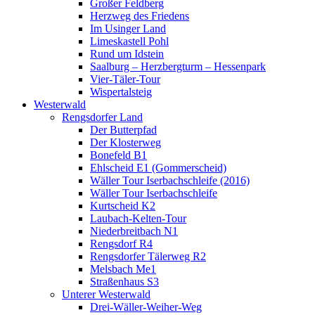
Großer Feldberg
Herzweg des Friedens
Im Usinger Land
Limeskastell Pohl
Rund um Idstein
Saalburg – Herzbergturm – Hessenpark
Vier-Täler-Tour
Wispertalsteig
Westerwald
Rengsdorfer Land
Der Butterpfad
Der Klosterweg
Bonefeld B1
Ehlscheid E1 (Gommerscheid)
Wäller Tour Iserbachschleife (2016)
Wäller Tour Iserbachschleife
Kurtscheid K2
Laubach-Kelten-Tour
Niederbreitbach N1
Rengsdorf R4
Rengsdorfer Tälerweg R2
Melsbach Me1
Straßenhaus S3
Unterer Westerwald
Drei-Wäller-Weiher-Weg