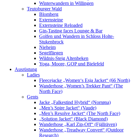
Winterwandern in Willingen
Teutoburger Wald
Blomberg
Externsteine
Externsteine Reloaded
Gin-Tasting faces Lounge & Bar
Golfen und Wandern in Schloss Holte-
Stukenbrock
Nieheim
Segelfliegen
Wildnis-Steig Altenbeken
Yoga, Moore, GOP und Bielefeld
Ausrüstung
Ladies
Fleecejacke „Women‘s Esja Jacket“ (66 North)
Wanderhose „Women’s Trekker Pant“ (The
North Face)
Gents
Jacke „Falkestind Hybrid“ (Norrøna)
„Men’s Spire Jacket“ (Vaude)
„Men’s Resolve Jacket“ (The North Face)
„Solution Jacket“ (Black Diamond)
Wanderhose „Karl Zip-Off“ (Fjällräven)
Wanderhose „Treadway Convert“ (Outdoor
Research)