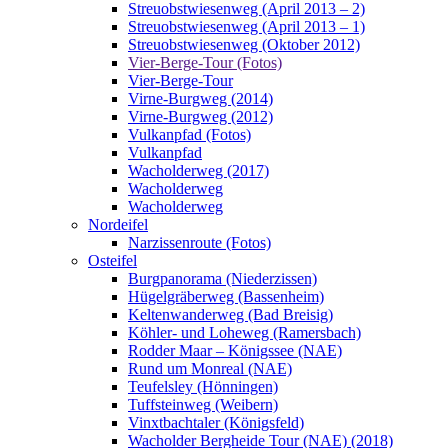
Streuobstwiesenweg (April 2013 – 2)
Streuobstwiesenweg (April 2013 – 1)
Streuobstwiesenweg (Oktober 2012)
Vier-Berge-Tour (Fotos)
Vier-Berge-Tour
Virne-Burgweg (2014)
Virne-Burgweg (2012)
Vulkanpfad (Fotos)
Vulkanpfad
Wacholderweg (2017)
Wacholderweg
Wacholderweg
Nordeifel
Narzissenroute (Fotos)
Osteifel
Burgpanorama (Niederzissen)
Hügelgräberweg (Bassenheim)
Keltenwanderweg (Bad Breisig)
Köhler- und Loheweg (Ramersbach)
Rodder Maar – Königssee (NAE)
Rund um Monreal (NAE)
Teufelsley (Hönningen)
Tuffsteinweg (Weibern)
Vinxtbachtaler (Königsfeld)
Wacholder Bergheide Tour (NAE) (2018)