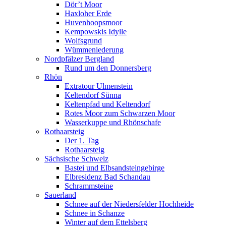
Dör’t Moor
Haxloher Erde
Huvenhoopsmoor
Kempowskis Idylle
Wolfsgrund
Wümmeniederung
Nordpfälzer Bergland
Rund um den Donnersberg
Rhön
Extratour Ulmenstein
Keltendorf Sünna
Keltenpfad und Keltendorf
Rotes Moor zum Schwarzen Moor
Wasserkuppe und Rhönschafe
Rothaarsteig
Der 1. Tag
Rothaarsteig
Sächsische Schweiz
Bastei und Elbsandsteingebirge
Elbresidenz Bad Schandau
Schrammsteine
Sauerland
Schnee auf der Niedersfelder Hochheide
Schnee in Schanze
Winter auf dem Ettelsberg