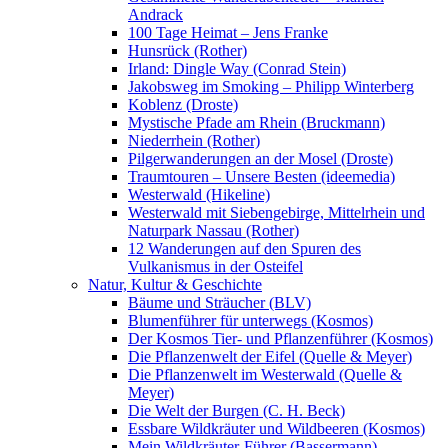
Andrack
100 Tage Heimat – Jens Franke
Hunsrück (Rother)
Irland: Dingle Way (Conrad Stein)
Jakobsweg im Smoking – Philipp Winterberg
Koblenz (Droste)
Mystische Pfade am Rhein (Bruckmann)
Niederrhein (Rother)
Pilgerwanderungen an der Mosel (Droste)
Traumtouren – Unsere Besten (ideemedia)
Westerwald (Hikeline)
Westerwald mit Siebengebirge, Mittelrhein und
Naturpark Nassau (Rother)
12 Wanderungen auf den Spuren des
Vulkanismus in der Osteifel
Natur, Kultur & Geschichte
Bäume und Sträucher (BLV)
Blumenführer für unterwegs (Kosmos)
Der Kosmos Tier- und Pflanzenführer (Kosmos)
Die Pflanzenwelt der Eifel (Quelle & Meyer)
Die Pflanzenwelt im Westerwald (Quelle &
Meyer)
Die Welt der Burgen (C. H. Beck)
Essbare Wildkräuter und Wildbeeren (Kosmos)
Mein Wildkräuter-Führer (Bassermann)