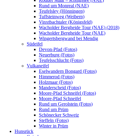
Rodder Maar – Königssee (NAE)
Rund um Monreal (NAE)
Teufelsley (Hönningen)
Tuffsteinweg (Weibern)
Vinxtbachtaler (Königsfeld)
Wacholder Bergheide Tour (NAE) (2018)
Wacholder Bergheide Tour (NAE)
Wingertsbergwand bei Mendig
Südeifel
Devon-Pfad (Fotos)
Neuerburg (Fotos)
Teufelsschlucht (Fotos)
Vulkaneifel
Eselwandern Bongard (Fotos)
Himmerod (Fotos)
Holzmaar (Fotos)
Manderscheid (Fotos)
Moore-Pfad Schneifel (Fotos)
Moore-Pfad Schneifel
Rund um Gerolstein (Fotos)
Rund um Prüm
Schönecker Schweiz
Steffeln (Fotos)
Winter in Prüm
Hunsrück