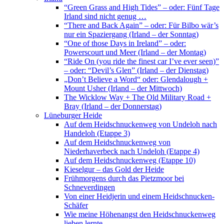
“Green Grass and High Tides” – oder: Fünf Tage
Irland sind nicht genug …
“There and Back Again” – oder: Für Bilbo wär’s
nur ein Spaziergang (Irland – der Sonntag)
“One of those Days in Ireland” – oder:
Powerscourt und Meer (Irland – der Montag)
“Ride On (you ride the finest car I’ve ever seen)”
– oder: “Devil’s Glen” (Irland – der Dienstag)
„Don’t Believe a Word“ oder: Glendalough +
Mount Usher (Irland – der Mittwoch)
The Wicklow Way + The Old Military Road +
Bray (Irland – der Donnerstag)
Lüneburger Heide
Auf dem Heidschnuckenweg von Undeloh nach
Handeloh (Etappe 3)
Auf dem Heidschnuckenweg von
Niederhaverbeck nach Undeloh (Etappe 4)
Auf dem Heidschnuckenweg (Etappe 10)
Kieselgur – das Gold der Heide
Frühmorgens durch das Pietzmoor bei
Schneverdingen
Von einer Heidjerin und einem Heidschnucken-
Schäfer
Wie meine Höhenangst den Heidschnuckenweg
lieben lernte