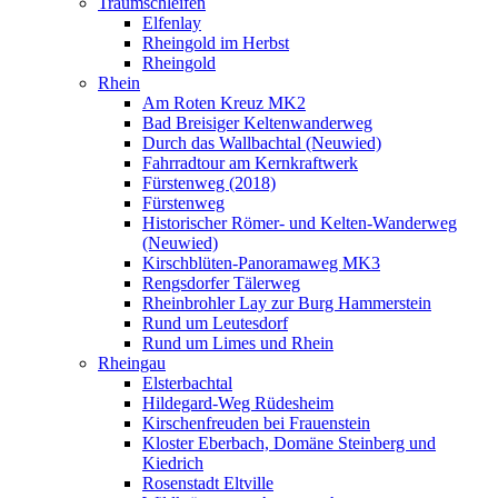
Traumschleifen
Elfenlay
Rheingold im Herbst
Rheingold
Rhein
Am Roten Kreuz MK2
Bad Breisiger Keltenwanderweg
Durch das Wallbachtal (Neuwied)
Fahrradtour am Kernkraftwerk
Fürstenweg (2018)
Fürstenweg
Historischer Römer- und Kelten-Wanderweg
(Neuwied)
Kirschblüten-Panoramaweg MK3
Rengsdorfer Tälerweg
Rheinbrohler Lay zur Burg Hammerstein
Rund um Leutesdorf
Rund um Limes und Rhein
Rheingau
Elsterbachtal
Hildegard-Weg Rüdesheim
Kirschenfreuden bei Frauenstein
Kloster Eberbach, Domäne Steinberg und
Kiedrich
Rosenstadt Eltville