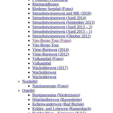
Rheingoldbogen
Riedener Seepfad (Fotos)
Streuobstwiesenweg und MK (2018)
Streuobstwiesenweg (April 2014)
Streuobstwiesenweg (September 2013)
Streuobstwiesenweg (April 2013 – 2)
Streuobstwiesenweg (April 2013 – 1)
Streuobstwiesenweg (Oktober 2012)
Vier-Berge-Tour (Fotos)
Vier-Berge-Tour
Virne-Burgweg (2014)
Virne-Burgweg (2012)
Vulkanpfad (Fotos)
Vulkanpfad
Wacholderweg (2017)
Wacholderweg
Wacholderweg
Nordeifel
Narzissenroute (Fotos)
Osteifel
Burgpanorama (Niederzissen)
Hügelgräberweg (Bassenheim)
Keltenwanderweg (Bad Breisig)
Köhler- und Loheweg (Ramersbach)