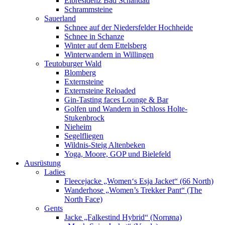
Elbresidenz Bad Schandau
Schrammsteine
Sauerland
Schnee auf der Niedersfelder Hochheide
Schnee in Schanze
Winter auf dem Ettelsberg
Winterwandern in Willingen
Teutoburger Wald
Blomberg
Externsteine
Externsteine Reloaded
Gin-Tasting faces Lounge & Bar
Golfen und Wandern in Schloss Holte-
Stukenbrock
Nieheim
Segelfliegen
Wildnis-Steig Altenbeken
Yoga, Moore, GOP und Bielefeld
Ausrüstung
Ladies
Fleecejacke „Women‘s Esja Jacket“ (66 North)
Wanderhose „Women’s Trekker Pant“ (The
North Face)
Gents
Jacke „Falkestind Hybrid“ (Norrøna)