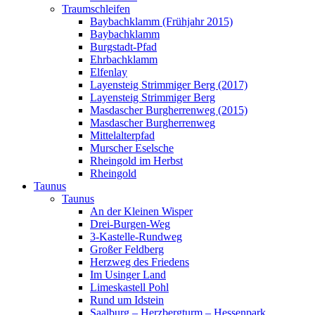
Traumschleifen
Baybachklamm (Frühjahr 2015)
Baybachklamm
Burgstadt-Pfad
Ehrbachklamm
Elfenlay
Layensteig Strimmiger Berg (2017)
Layensteig Strimmiger Berg
Masdascher Burgherrenweg (2015)
Masdascher Burgherrenweg
Mittelalterpfad
Murscher Eselsche
Rheingold im Herbst
Rheingold
Taunus
Taunus
An der Kleinen Wisper
Drei-Burgen-Weg
3-Kastelle-Rundweg
Großer Feldberg
Herzweg des Friedens
Im Usinger Land
Limeskastell Pohl
Rund um Idstein
Saalburg – Herzbergturm – Hessenpark