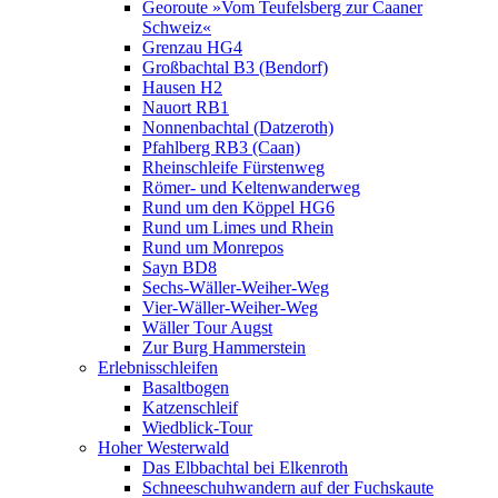
Georoute »Vom Teufelsberg zur Caaner
Schweiz«
Grenzau HG4
Großbachtal B3 (Bendorf)
Hausen H2
Nauort RB1
Nonnenbachtal (Datzeroth)
Pfahlberg RB3 (Caan)
Rheinschleife Fürstenweg
Römer- und Keltenwanderweg
Rund um den Köppel HG6
Rund um Limes und Rhein
Rund um Monrepos
Sayn BD8
Sechs-Wäller-Weiher-Weg
Vier-Wäller-Weiher-Weg
Wäller Tour Augst
Zur Burg Hammerstein
Erlebnisschleifen
Basaltbogen
Katzenschleif
Wiedblick-Tour
Hoher Westerwald
Das Elbbachtal bei Elkenroth
Schneeschuhwandern auf der Fuchskaute