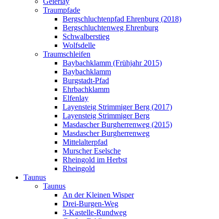
Geierlay
Traumpfade
Bergschluchtenpfad Ehrenburg (2018)
Bergschluchtenweg Ehrenburg
Schwalberstieg
Wolfsdelle
Traumschleifen
Baybachklamm (Frühjahr 2015)
Baybachklamm
Burgstadt-Pfad
Ehrbachklamm
Elfenlay
Layensteig Strimmiger Berg (2017)
Layensteig Strimmiger Berg
Masdascher Burgherrenweg (2015)
Masdascher Burgherrenweg
Mittelalterpfad
Murscher Eselsche
Rheingold im Herbst
Rheingold
Taunus
Taunus
An der Kleinen Wisper
Drei-Burgen-Weg
3-Kastelle-Rundweg