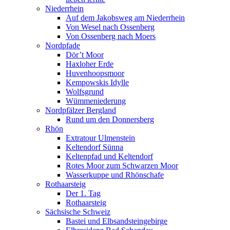
Niederrhein
Auf dem Jakobsweg am Niederrhein
Von Wesel nach Ossenberg
Von Ossenberg nach Moers
Nordpfade
Dör’t Moor
Haxloher Erde
Huvenhoopsmoor
Kempowskis Idylle
Wolfsgrund
Wümmeniederung
Nordpfälzer Bergland
Rund um den Donnersberg
Rhön
Extratour Ulmenstein
Keltendorf Sünna
Keltenpfad und Keltendorf
Rotes Moor zum Schwarzen Moor
Wasserkuppe und Rhönschafe
Rothaarsteig
Der 1. Tag
Rothaarsteig
Sächsische Schweiz
Bastei und Elbsandsteingebirge