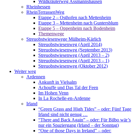
Wildkräuterweg Assmannshausen
Rheinhessen
RheinTerrassenWeg
Etappe 2 – Osthofen nach Mettenheim
Etappe 3 – Mettenheim nach Guntersblum
Etappe 5 – Oppenheim nach Bodenheim
Themenwege
Streuobstwiesenwege Mülheim-Kärlich
Streuobstwiesenweg (April 2014)
Streuobstwiesenweg (September 2013)
Streuobstwiesenweg (April 2013 – 2)
Streuobstwiesenweg (April 2013 – 1)
Streuobstwiesenweg (Oktober 2012)
Weiter weg
Ardennen
Ankunft in Vielsalm
Achouffe und Das Tal der Feen
Im Hohen Venn
In La Rochelle-en-Ardenne
Irland
“Green Grass and High Tides” – oder: Fünf Tage
Irland sind nicht genug …
“There and Back Again” – oder: Für Bilbo wär’s
nur ein Spaziergang (Irland – der Sonntag)
“One of those Days in Ireland” – oder: