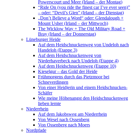
Powerscourt und Meer (Irland – der Montag)
“Ride On (you ride the finest car I’ve ever seen)”
– oder: “Devil’s Glen” (Irland – der Dienstag)
„Don’t Believe a Word“ oder: Glendalough +
Mount Usher (Irland – der Mittwoch)
The Wicklow Way + The Old Military Road +
Bray (Irland – der Donnerstag)
Lüneburger Heide
Auf dem Heidschnuckenweg von Undeloh nach
Handeloh (Etappe 3)
Auf dem Heidschnuckenweg von
Niederhaverbeck nach Undeloh (Etappe 4)
Auf dem Heidschnuckenweg (Etappe 10)
Kieselgur – das Gold der Heide
Frühmorgens durch das Pietzmoor bei
Schneverdingen
Von einer Heidjerin und einem Heidschnucken-
Schäfer
Wie meine Höhenangst den Heidschnuckenweg
lieben lernte
Niederrhein
Auf dem Jakobsweg am Niederrhein
Von Wesel nach Ossenberg
Von Ossenberg nach Moers
Nordpfade