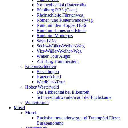
Nonnenbachtal (Datzeroth)
Pfahlberg RB3 (Caan)
Rheinschleife Fürstenweg
Römer- und Keltenwanderweg
Rund um den Köppel HG6
Rund um Limes und Rhein
Rund um Monrepos
Sayn BD8
Sechs-Wäller-Weiher-Weg
Vier-Wäller-Weiher-Weg
Wäller Tour Augst
Zur Burg Hammerstein
Erlebnisschleifen
Basaltbogen
Katzenschleif
Wiedblick-Tour
Hoher Westerwald
Das Elbbachtal bei Elkenroth
Schneeschuhwandern auf der Fuchskaute
Wällertouren
Mosel
Mosel
Buchsbaumwanderweg und Traumpfad Eltzer
Burgpanorama