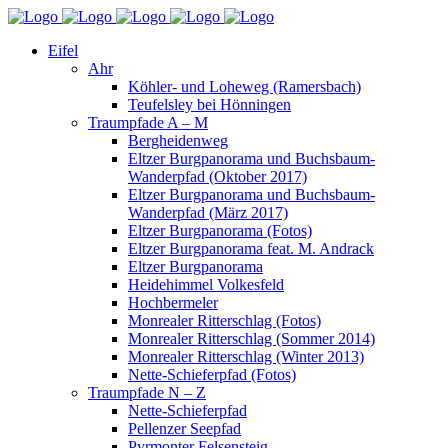
Eifel
Ahr
Köhler- und Loheweg (Ramersbach)
Teufelsley bei Hönningen
Traumpfade A – M
Bergheidenweg
Eltzer Burgpanorama und Buchsbaum-
Wanderpfad (Oktober 2017)
Eltzer Burgpanorama und Buchsbaum-
Wanderpfad (März 2017)
Eltzer Burgpanorama (Fotos)
Eltzer Burgpanorama feat. M. Andrack
Eltzer Burgpanorama
Heidehimmel Volkesfeld
Hochbermeler
Monrealer Ritterschlag (Fotos)
Monrealer Ritterschlag (Sommer 2014)
Monrealer Ritterschlag (Winter 2013)
Nette-Schieferpfad (Fotos)
Traumpfade N – Z
Nette-Schieferpfad
Pellenzer Seepfad
Pyrmonter Felsensteig