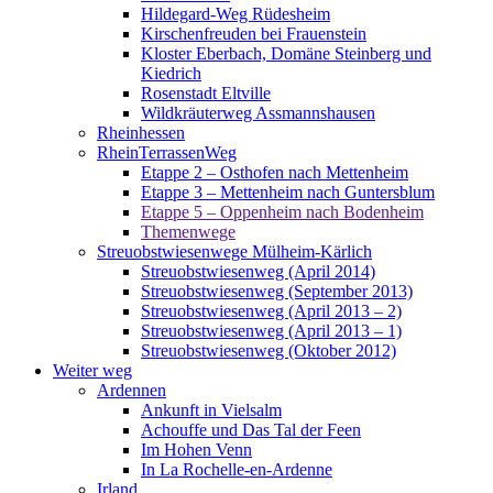
Hildegard-Weg Rüdesheim
Kirschenfreuden bei Frauenstein
Kloster Eberbach, Domäne Steinberg und
Kiedrich
Rosenstadt Eltville
Wildkräuterweg Assmannshausen
Rheinhessen
RheinTerrassenWeg
Etappe 2 – Osthofen nach Mettenheim
Etappe 3 – Mettenheim nach Guntersblum
Etappe 5 – Oppenheim nach Bodenheim
Themenwege
Streuobstwiesenwege Mülheim-Kärlich
Streuobstwiesenweg (April 2014)
Streuobstwiesenweg (September 2013)
Streuobstwiesenweg (April 2013 – 2)
Streuobstwiesenweg (April 2013 – 1)
Streuobstwiesenweg (Oktober 2012)
Weiter weg
Ardennen
Ankunft in Vielsalm
Achouffe und Das Tal der Feen
Im Hohen Venn
In La Rochelle-en-Ardenne
Irland