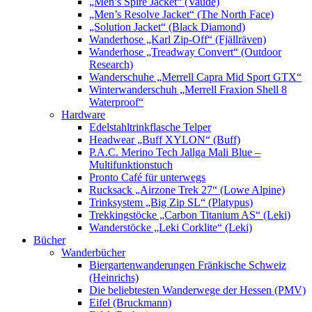
„Men’s Spire Jacket“ (Vaude)
„Men’s Resolve Jacket“ (The North Face)
„Solution Jacket“ (Black Diamond)
Wanderhose „Karl Zip-Off“ (Fjällräven)
Wanderhose „Treadway Convert“ (Outdoor
Research)
Wanderschuhe „Merrell Capra Mid Sport GTX“
Winterwanderschuh „Merrell Fraxion Shell 8
Waterproof“
Hardware
Edelstahltrinkflasche Telper
Headwear „Buff XYLON“ (Buff)
P.A.C. Merino Tech Jallga Mali Blue –
Multifunktionstuch
Pronto Café für unterwegs
Rucksack „Airzone Trek 27“ (Lowe Alpine)
Trinksystem „Big Zip SL“ (Platypus)
Trekkingstöcke „Carbon Titanium AS“ (Leki)
Wanderstöcke „Leki Corklite“ (Leki)
Bücher
Wanderbücher
Biergartenwanderungen Fränkische Schweiz
(Heinrichs)
Die beliebtesten Wanderwege der Hessen (PMV)
Eifel (Bruckmann)