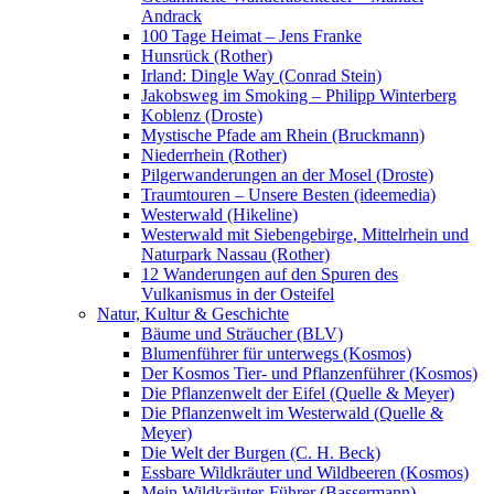
Andrack
100 Tage Heimat – Jens Franke
Hunsrück (Rother)
Irland: Dingle Way (Conrad Stein)
Jakobsweg im Smoking – Philipp Winterberg
Koblenz (Droste)
Mystische Pfade am Rhein (Bruckmann)
Niederrhein (Rother)
Pilgerwanderungen an der Mosel (Droste)
Traumtouren – Unsere Besten (ideemedia)
Westerwald (Hikeline)
Westerwald mit Siebengebirge, Mittelrhein und
Naturpark Nassau (Rother)
12 Wanderungen auf den Spuren des
Vulkanismus in der Osteifel
Natur, Kultur & Geschichte
Bäume und Sträucher (BLV)
Blumenführer für unterwegs (Kosmos)
Der Kosmos Tier- und Pflanzenführer (Kosmos)
Die Pflanzenwelt der Eifel (Quelle & Meyer)
Die Pflanzenwelt im Westerwald (Quelle &
Meyer)
Die Welt der Burgen (C. H. Beck)
Essbare Wildkräuter und Wildbeeren (Kosmos)
Mein Wildkräuter-Führer (Bassermann)