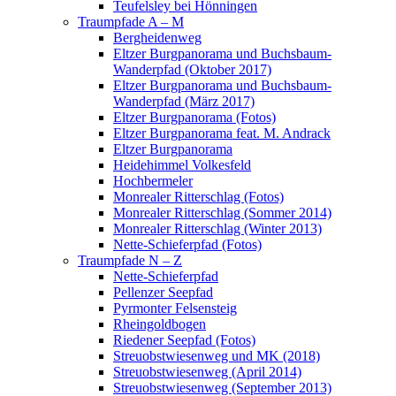
Teufelsley bei Hönningen
Traumpfade A – M
Bergheidenweg
Eltzer Burgpanorama und Buchsbaum-
Wanderpfad (Oktober 2017)
Eltzer Burgpanorama und Buchsbaum-
Wanderpfad (März 2017)
Eltzer Burgpanorama (Fotos)
Eltzer Burgpanorama feat. M. Andrack
Eltzer Burgpanorama
Heidehimmel Volkesfeld
Hochbermeler
Monrealer Ritterschlag (Fotos)
Monrealer Ritterschlag (Sommer 2014)
Monrealer Ritterschlag (Winter 2013)
Nette-Schieferpfad (Fotos)
Traumpfade N – Z
Nette-Schieferpfad
Pellenzer Seepfad
Pyrmonter Felsensteig
Rheingoldbogen
Riedener Seepfad (Fotos)
Streuobstwiesenweg und MK (2018)
Streuobstwiesenweg (April 2014)
Streuobstwiesenweg (September 2013)