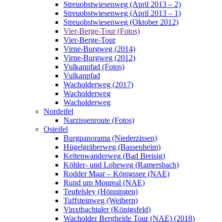
Streuobstwiesenweg (April 2013 – 2)
Streuobstwiesenweg (April 2013 – 1)
Streuobstwiesenweg (Oktober 2012)
Vier-Berge-Tour (Fotos)
Vier-Berge-Tour
Virne-Burgweg (2014)
Virne-Burgweg (2012)
Vulkanpfad (Fotos)
Vulkanpfad
Wacholderweg (2017)
Wacholderweg
Wacholderweg
Nordeifel
Narzissenroute (Fotos)
Osteifel
Burgpanorama (Niederzissen)
Hügelgräberweg (Bassenheim)
Keltenwanderweg (Bad Breisig)
Köhler- und Loheweg (Ramersbach)
Rodder Maar – Königssee (NAE)
Rund um Monreal (NAE)
Teufelsley (Hönningen)
Tuffsteinweg (Weibern)
Vinxtbachtaler (Königsfeld)
Wacholder Bergheide Tour (NAE) (2018)