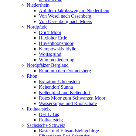
Niederrhein
Auf dem Jakobsweg am Niederrhein
Von Wesel nach Ossenberg
Von Ossenberg nach Moers
Nordpfade
Dör’t Moor
Haxloher Erde
Huvenhoopsmoor
Kempowskis Idylle
Wolfsgrund
Wümmeniederung
Nordpfälzer Bergland
Rund um den Donnersberg
Rhön
Extratour Ulmenstein
Keltendorf Sünna
Keltenpfad und Keltendorf
Rotes Moor zum Schwarzen Moor
Wasserkuppe und Rhönschafe
Rothaarsteig
Der 1. Tag
Rothaarsteig
Sächsische Schweiz
Bastei und Elbsandsteingebirge