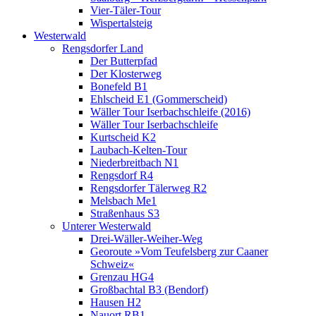
Vier-Täler-Tour
Wispertalsteig
Westerwald
Rengsdorfer Land
Der Butterpfad
Der Klosterweg
Bonefeld B1
Ehlscheid E1 (Gommerscheid)
Wäller Tour Iserbachschleife (2016)
Wäller Tour Iserbachschleife
Kurtscheid K2
Laubach-Kelten-Tour
Niederbreitbach N1
Rengsdorf R4
Rengsdorfer Tälerweg R2
Melsbach Me1
Straßenhaus S3
Unterer Westerwald
Drei-Wäller-Weiher-Weg
Georoute »Vom Teufelsberg zur Caaner
Schweiz«
Grenzau HG4
Großbachtal B3 (Bendorf)
Hausen H2
Nauort RB1