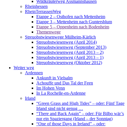
Wildkräuterweg Assmannshausen
Rheinhessen
RheinTerrassenWeg
Etappe 2 – Osthofen nach Mettenheim
Etappe 3 – Mettenheim nach Guntersblum
Etappe 5 – Oppenheim nach Bodenheim
Themenwege
Streuobstwiesenwege Mülheim-Kärlich
Streuobstwiesenweg (April 2014)
Streuobstwiesenweg (September 2013)
Streuobstwiesenweg (April 2013 – 2)
Streuobstwiesenweg (April 2013 – 1)
Streuobstwiesenweg (Oktober 2012)
Weiter weg
Ardennen
Ankunft in Vielsalm
Achouffe und Das Tal der Feen
Im Hohen Venn
In La Rochelle-en-Ardenne
Irland
“Green Grass and High Tides” – oder: Fünf Tage
Irland sind nicht genug …
“There and Back Again” – oder: Für Bilbo wär’s
nur ein Spaziergang (Irland – der Sonntag)
“One of those Days in Ireland” – oder: