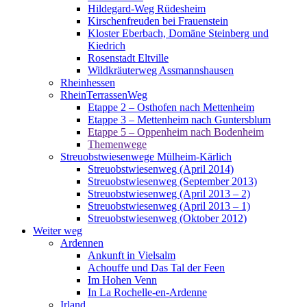
Hildegard-Weg Rüdesheim
Kirschenfreuden bei Frauenstein
Kloster Eberbach, Domäne Steinberg und
Kiedrich
Rosenstadt Eltville
Wildkräuterweg Assmannshausen
Rheinhessen
RheinTerrassenWeg
Etappe 2 – Osthofen nach Mettenheim
Etappe 3 – Mettenheim nach Guntersblum
Etappe 5 – Oppenheim nach Bodenheim
Themenwege
Streuobstwiesenwege Mülheim-Kärlich
Streuobstwiesenweg (April 2014)
Streuobstwiesenweg (September 2013)
Streuobstwiesenweg (April 2013 – 2)
Streuobstwiesenweg (April 2013 – 1)
Streuobstwiesenweg (Oktober 2012)
Weiter weg
Ardennen
Ankunft in Vielsalm
Achouffe und Das Tal der Feen
Im Hohen Venn
In La Rochelle-en-Ardenne
Irland