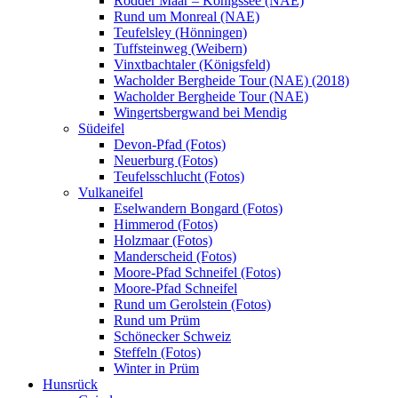
Rodder Maar – Königssee (NAE)
Rund um Monreal (NAE)
Teufelsley (Hönningen)
Tuffsteinweg (Weibern)
Vinxtbachtaler (Königsfeld)
Wacholder Bergheide Tour (NAE) (2018)
Wacholder Bergheide Tour (NAE)
Wingertsbergwand bei Mendig
Südeifel
Devon-Pfad (Fotos)
Neuerburg (Fotos)
Teufelsschlucht (Fotos)
Vulkaneifel
Eselwandern Bongard (Fotos)
Himmerod (Fotos)
Holzmaar (Fotos)
Manderscheid (Fotos)
Moore-Pfad Schneifel (Fotos)
Moore-Pfad Schneifel
Rund um Gerolstein (Fotos)
Rund um Prüm
Schönecker Schweiz
Steffeln (Fotos)
Winter in Prüm
Hunsrück