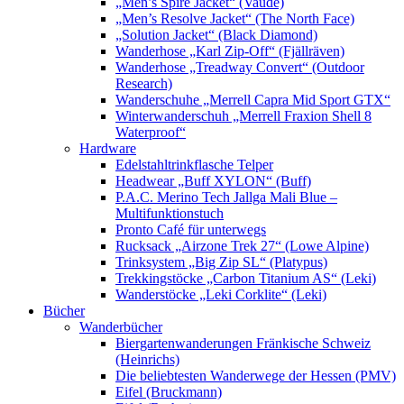
„Men’s Spire Jacket“ (Vaude)
„Men’s Resolve Jacket“ (The North Face)
„Solution Jacket“ (Black Diamond)
Wanderhose „Karl Zip-Off“ (Fjällräven)
Wanderhose „Treadway Convert“ (Outdoor
Research)
Wanderschuhe „Merrell Capra Mid Sport GTX“
Winterwanderschuh „Merrell Fraxion Shell 8
Waterproof“
Hardware
Edelstahltrinkflasche Telper
Headwear „Buff XYLON“ (Buff)
P.A.C. Merino Tech Jallga Mali Blue –
Multifunktionstuch
Pronto Café für unterwegs
Rucksack „Airzone Trek 27“ (Lowe Alpine)
Trinksystem „Big Zip SL“ (Platypus)
Trekkingstöcke „Carbon Titanium AS“ (Leki)
Wanderstöcke „Leki Corklite“ (Leki)
Bücher
Wanderbücher
Biergartenwanderungen Fränkische Schweiz
(Heinrichs)
Die beliebtesten Wanderwege der Hessen (PMV)
Eifel (Bruckmann)