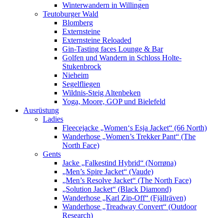
Winterwandern in Willingen
Teutoburger Wald
Blomberg
Externsteine
Externsteine Reloaded
Gin-Tasting faces Lounge & Bar
Golfen und Wandern in Schloss Holte-
Stukenbrock
Nieheim
Segelfliegen
Wildnis-Steig Altenbeken
Yoga, Moore, GOP und Bielefeld
Ausrüstung
Ladies
Fleecejacke „Women‘s Esja Jacket“ (66 North)
Wanderhose „Women’s Trekker Pant“ (The
North Face)
Gents
Jacke „Falkestind Hybrid“ (Norrøna)
„Men’s Spire Jacket“ (Vaude)
„Men’s Resolve Jacket“ (The North Face)
„Solution Jacket“ (Black Diamond)
Wanderhose „Karl Zip-Off“ (Fjällräven)
Wanderhose „Treadway Convert“ (Outdoor
Research)