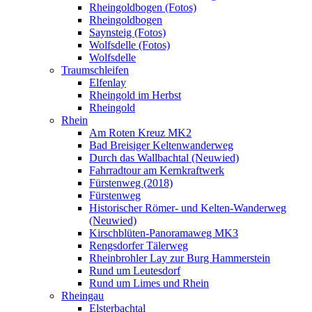
Rheingoldbogen (Fotos)
Rheingoldbogen
Saynsteig (Fotos)
Wolfsdelle (Fotos)
Wolfsdelle
Traumschleifen
Elfenlay
Rheingold im Herbst
Rheingold
Rhein
Am Roten Kreuz MK2
Bad Breisiger Keltenwanderweg
Durch das Wallbachtal (Neuwied)
Fahrradtour am Kernkraftwerk
Fürstenweg (2018)
Fürstenweg
Historischer Römer- und Kelten-Wanderweg
(Neuwied)
Kirschblüten-Panoramaweg MK3
Rengsdorfer Tälerweg
Rheinbrohler Lay zur Burg Hammerstein
Rund um Leutesdorf
Rund um Limes und Rhein
Rheingau
Elsterbachtal