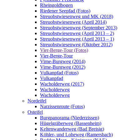
Rheingoldbogen
Riedener Seepfad (Fotos)
Streuobstwiesenweg und MK (2018)
Streuobstwiesenweg (April 2014)
Streuobstwiesenweg (September 2013)
Streuobstwiesenweg (April 2013 – 2)
Streuobstwiesenweg (April 2013 – 1)
Streuobstwiesenweg (Oktober 2012)
Vier-Berge-Tour (Fotos)
Vier-Berge-Tour
Virne-Burgweg (2014)
Virne-Burgweg (2012)
Vulkanpfad (Fotos)
Vulkanpfad
Wacholderweg (2017)
Wacholderweg
Wacholderweg
Nordeifel
Narzissenroute (Fotos)
Osteifel
Burgpanorama (Niederzissen)
Hügelgräberweg (Bassenheim)
Keltenwanderweg (Bad Breisig)
Köhler- und Loheweg (Ramersbach)