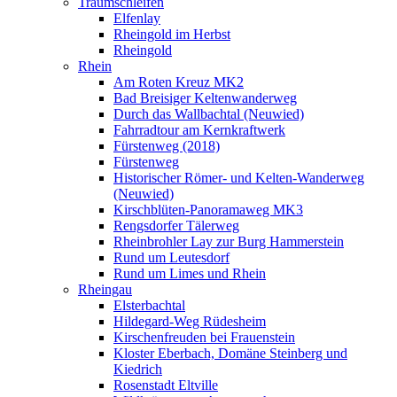
Traumschleifen
Elfenlay
Rheingold im Herbst
Rheingold
Rhein
Am Roten Kreuz MK2
Bad Breisiger Keltenwanderweg
Durch das Wallbachtal (Neuwied)
Fahrradtour am Kernkraftwerk
Fürstenweg (2018)
Fürstenweg
Historischer Römer- und Kelten-Wanderweg
(Neuwied)
Kirschblüten-Panoramaweg MK3
Rengsdorfer Tälerweg
Rheinbrohler Lay zur Burg Hammerstein
Rund um Leutesdorf
Rund um Limes und Rhein
Rheingau
Elsterbachtal
Hildegard-Weg Rüdesheim
Kirschenfreuden bei Frauenstein
Kloster Eberbach, Domäne Steinberg und
Kiedrich
Rosenstadt Eltville