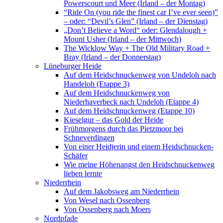
Powerscourt und Meer (Irland – der Montag)
“Ride On (you ride the finest car I’ve ever seen)”
– oder: “Devil’s Glen” (Irland – der Dienstag)
„Don’t Believe a Word“ oder: Glendalough +
Mount Usher (Irland – der Mittwoch)
The Wicklow Way + The Old Military Road +
Bray (Irland – der Donnerstag)
Lüneburger Heide
Auf dem Heidschnuckenweg von Undeloh nach
Handeloh (Etappe 3)
Auf dem Heidschnuckenweg von
Niederhaverbeck nach Undeloh (Etappe 4)
Auf dem Heidschnuckenweg (Etappe 10)
Kieselgur – das Gold der Heide
Frühmorgens durch das Pietzmoor bei
Schneverdingen
Von einer Heidjerin und einem Heidschnucken-
Schäfer
Wie meine Höhenangst den Heidschnuckenweg
lieben lernte
Niederrhein
Auf dem Jakobsweg am Niederrhein
Von Wesel nach Ossenberg
Von Ossenberg nach Moers
Nordpfade