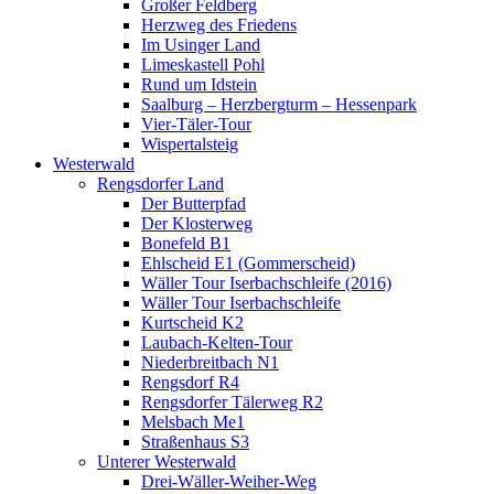
Großer Feldberg
Herzweg des Friedens
Im Usinger Land
Limeskastell Pohl
Rund um Idstein
Saalburg – Herzbergturm – Hessenpark
Vier-Täler-Tour
Wispertalsteig
Westerwald
Rengsdorfer Land
Der Butterpfad
Der Klosterweg
Bonefeld B1
Ehlscheid E1 (Gommerscheid)
Wäller Tour Iserbachschleife (2016)
Wäller Tour Iserbachschleife
Kurtscheid K2
Laubach-Kelten-Tour
Niederbreitbach N1
Rengsdorf R4
Rengsdorfer Tälerweg R2
Melsbach Me1
Straßenhaus S3
Unterer Westerwald
Drei-Wäller-Weiher-Weg