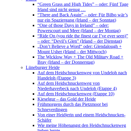
“Green Grass and High Tides” – oder: Fünf Tage
Irland sind nicht genug …
“There and Back Again” – oder: Für Bilbo wär’s
nur ein Spaziergang (Irland – der Sonntag)
“One of those Days in Ireland” – oder:
Powerscourt und Meer (Irland – der Montag)
“Ride On (you ride the finest car I’ve ever seen)”
– oder: “Devil’s Glen” (Irland – der Dienstag)
„Don’t Believe a Word“ oder: Glendalough +
Mount Usher (Irland – der Mittwoch)
The Wicklow Way + The Old Military Road +
Bray (Irland – der Donnerstag)
Lüneburger Heide
Auf dem Heidschnuckenweg von Undeloh nach
Handeloh (Etappe 3)
Auf dem Heidschnuckenweg von
Niederhaverbeck nach Undeloh (Etappe 4)
Auf dem Heidschnuckenweg (Etappe 10)
Kieselgur – das Gold der Heide
Frühmorgens durch das Pietzmoor bei
Schneverdingen
Von einer Heidjerin und einem Heidschnucken-
Schäfer
Wie meine Höhenangst den Heidschnuckenweg
lieben lernte