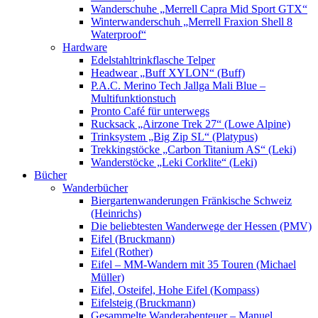
Wanderschuhe „Merrell Capra Mid Sport GTX“
Winterwanderschuh „Merrell Fraxion Shell 8
Waterproof“
Hardware
Edelstahltrinkflasche Telper
Headwear „Buff XYLON“ (Buff)
P.A.C. Merino Tech Jallga Mali Blue –
Multifunktionstuch
Pronto Café für unterwegs
Rucksack „Airzone Trek 27“ (Lowe Alpine)
Trinksystem „Big Zip SL“ (Platypus)
Trekkingstöcke „Carbon Titanium AS“ (Leki)
Wanderstöcke „Leki Corklite“ (Leki)
Bücher
Wanderbücher
Biergartenwanderungen Fränkische Schweiz
(Heinrichs)
Die beliebtesten Wanderwege der Hessen (PMV)
Eifel (Bruckmann)
Eifel (Rother)
Eifel – MM-Wandern mit 35 Touren (Michael
Müller)
Eifel, Osteifel, Hohe Eifel (Kompass)
Eifelsteig (Bruckmann)
Gesammelte Wanderabenteuer – Manuel