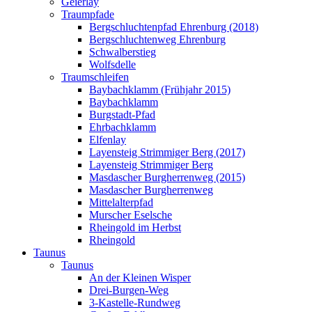
Geierlay
Traumpfade
Bergschluchtenpfad Ehrenburg (2018)
Bergschluchtenweg Ehrenburg
Schwalberstieg
Wolfsdelle
Traumschleifen
Baybachklamm (Frühjahr 2015)
Baybachklamm
Burgstadt-Pfad
Ehrbachklamm
Elfenlay
Layensteig Strimmiger Berg (2017)
Layensteig Strimmiger Berg
Masdascher Burgherrenweg (2015)
Masdascher Burgherrenweg
Mittelalterpfad
Murscher Eselsche
Rheingold im Herbst
Rheingold
Taunus
Taunus
An der Kleinen Wisper
Drei-Burgen-Weg
3-Kastelle-Rundweg