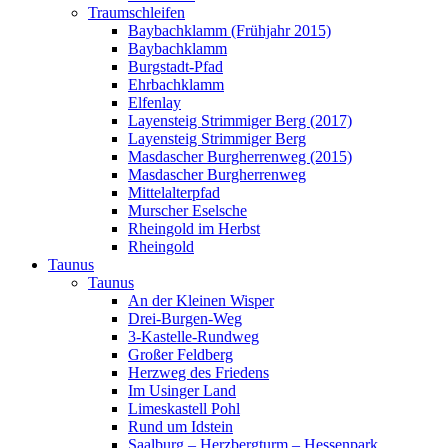
Traumschleifen
Baybachklamm (Frühjahr 2015)
Baybachklamm
Burgstadt-Pfad
Ehrbachklamm
Elfenlay
Layensteig Strimmiger Berg (2017)
Layensteig Strimmiger Berg
Masdascher Burgherrenweg (2015)
Masdascher Burgherrenweg
Mittelalterpfad
Murscher Eselsche
Rheingold im Herbst
Rheingold
Taunus
Taunus
An der Kleinen Wisper
Drei-Burgen-Weg
3-Kastelle-Rundweg
Großer Feldberg
Herzweg des Friedens
Im Usinger Land
Limeskastell Pohl
Rund um Idstein
Saalburg – Herzbergturm – Hessenpark