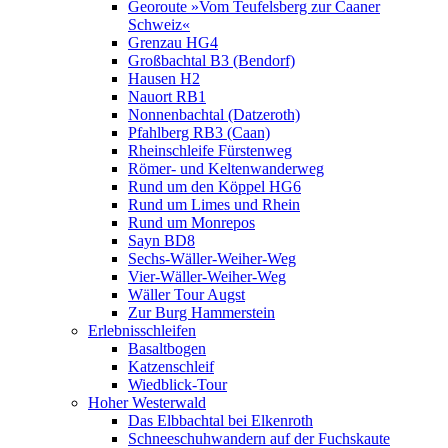
Georoute »Vom Teufelsberg zur Caaner
Schweiz«
Grenzau HG4
Großbachtal B3 (Bendorf)
Hausen H2
Nauort RB1
Nonnenbachtal (Datzeroth)
Pfahlberg RB3 (Caan)
Rheinschleife Fürstenweg
Römer- und Keltenwanderweg
Rund um den Köppel HG6
Rund um Limes und Rhein
Rund um Monrepos
Sayn BD8
Sechs-Wäller-Weiher-Weg
Vier-Wäller-Weiher-Weg
Wäller Tour Augst
Zur Burg Hammerstein
Erlebnisschleifen
Basaltbogen
Katzenschleif
Wiedblick-Tour
Hoher Westerwald
Das Elbbachtal bei Elkenroth
Schneeschuhwandern auf der Fuchskaute