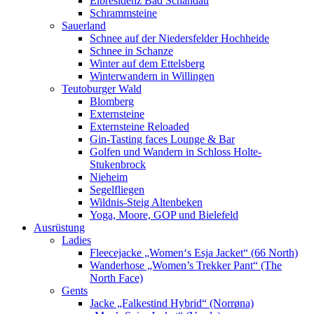
Elbresidenz Bad Schandau
Schrammsteine
Sauerland
Schnee auf der Niedersfelder Hochheide
Schnee in Schanze
Winter auf dem Ettelsberg
Winterwandern in Willingen
Teutoburger Wald
Blomberg
Externsteine
Externsteine Reloaded
Gin-Tasting faces Lounge & Bar
Golfen und Wandern in Schloss Holte-
Stukenbrock
Nieheim
Segelfliegen
Wildnis-Steig Altenbeken
Yoga, Moore, GOP und Bielefeld
Ausrüstung
Ladies
Fleecejacke „Women‘s Esja Jacket“ (66 North)
Wanderhose „Women’s Trekker Pant“ (The
North Face)
Gents
Jacke „Falkestind Hybrid“ (Norrøna)