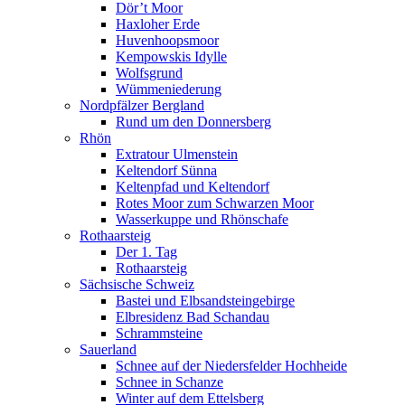
Dör’t Moor
Haxloher Erde
Huvenhoopsmoor
Kempowskis Idylle
Wolfsgrund
Wümmeniederung
Nordpfälzer Bergland
Rund um den Donnersberg
Rhön
Extratour Ulmenstein
Keltendorf Sünna
Keltenpfad und Keltendorf
Rotes Moor zum Schwarzen Moor
Wasserkuppe und Rhönschafe
Rothaarsteig
Der 1. Tag
Rothaarsteig
Sächsische Schweiz
Bastei und Elbsandsteingebirge
Elbresidenz Bad Schandau
Schrammsteine
Sauerland
Schnee auf der Niedersfelder Hochheide
Schnee in Schanze
Winter auf dem Ettelsberg