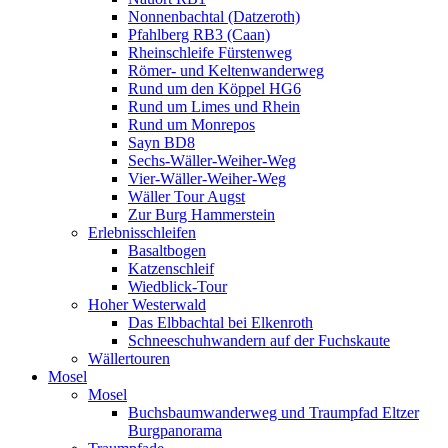
Nonnenbachtal (Datzeroth)
Pfahlberg RB3 (Caan)
Rheinschleife Fürstenweg
Römer- und Keltenwanderweg
Rund um den Köppel HG6
Rund um Limes und Rhein
Rund um Monrepos
Sayn BD8
Sechs-Wäller-Weiher-Weg
Vier-Wäller-Weiher-Weg
Wäller Tour Augst
Zur Burg Hammerstein
Erlebnisschleifen
Basaltbogen
Katzenschleif
Wiedblick-Tour
Hoher Westerwald
Das Elbbachtal bei Elkenroth
Schneeschuhwandern auf der Fuchskaute
Wällertouren
Mosel
Mosel
Buchsbaumwanderweg und Traumpfad Eltzer
Burgpanorama