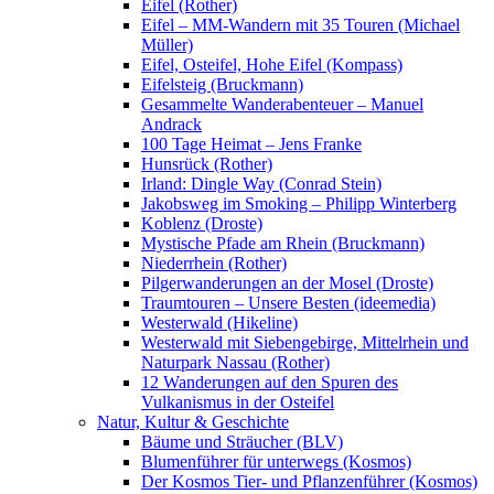
Eifel (Rother)
Eifel – MM-Wandern mit 35 Touren (Michael
Müller)
Eifel, Osteifel, Hohe Eifel (Kompass)
Eifelsteig (Bruckmann)
Gesammelte Wanderabenteuer – Manuel
Andrack
100 Tage Heimat – Jens Franke
Hunsrück (Rother)
Irland: Dingle Way (Conrad Stein)
Jakobsweg im Smoking – Philipp Winterberg
Koblenz (Droste)
Mystische Pfade am Rhein (Bruckmann)
Niederrhein (Rother)
Pilgerwanderungen an der Mosel (Droste)
Traumtouren – Unsere Besten (ideemedia)
Westerwald (Hikeline)
Westerwald mit Siebengebirge, Mittelrhein und
Naturpark Nassau (Rother)
12 Wanderungen auf den Spuren des
Vulkanismus in der Osteifel
Natur, Kultur & Geschichte
Bäume und Sträucher (BLV)
Blumenführer für unterwegs (Kosmos)
Der Kosmos Tier- und Pflanzenführer (Kosmos)