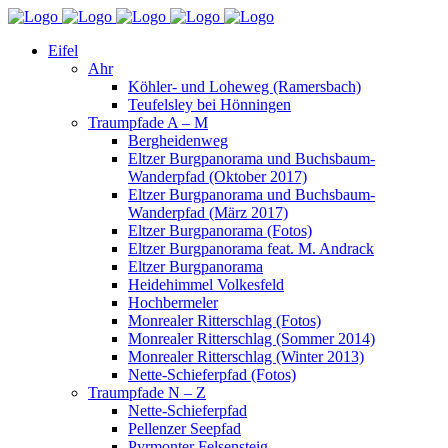
Eifel
Ahr
Köhler- und Loheweg (Ramersbach)
Teufelsley bei Hönningen
Traumpfade A – M
Bergheidenweg
Eltzer Burgpanorama und Buchsbaum-
Wanderpfad (Oktober 2017)
Eltzer Burgpanorama und Buchsbaum-
Wanderpfad (März 2017)
Eltzer Burgpanorama (Fotos)
Eltzer Burgpanorama feat. M. Andrack
Eltzer Burgpanorama
Heidehimmel Volkesfeld
Hochbermeler
Monrealer Ritterschlag (Fotos)
Monrealer Ritterschlag (Sommer 2014)
Monrealer Ritterschlag (Winter 2013)
Nette-Schieferpfad (Fotos)
Traumpfade N – Z
Nette-Schieferpfad
Pellenzer Seepfad
Pyrmonter Felsensteig