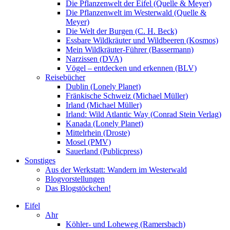
Die Pflanzenwelt der Eifel (Quelle & Meyer)
Die Pflanzenwelt im Westerwald (Quelle &
Meyer)
Die Welt der Burgen (C. H. Beck)
Essbare Wildkräuter und Wildbeeren (Kosmos)
Mein Wildkräuter-Führer (Bassermann)
Narzissen (DVA)
Vögel – entdecken und erkennen (BLV)
Reisebücher
Dublin (Lonely Planet)
Fränkische Schweiz (Michael Müller)
Irland (Michael Müller)
Irland: Wild Atlantic Way (Conrad Stein Verlag)
Kanada (Lonely Planet)
Mittelrhein (Droste)
Mosel (PMV)
Sauerland (Publicpress)
Sonstiges
Aus der Werkstatt: Wandern im Westerwald
Blogvorstellungen
Das Blogstöckchen!
Eifel
Ahr
Köhler- und Loheweg (Ramersbach)