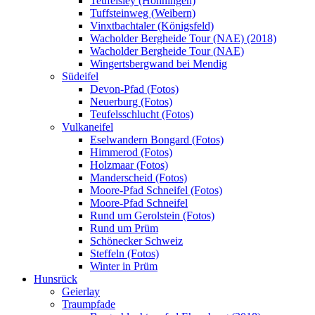
Teufelsley (Hönningen)
Tuffsteinweg (Weibern)
Vinxtbachtaler (Königsfeld)
Wacholder Bergheide Tour (NAE) (2018)
Wacholder Bergheide Tour (NAE)
Wingertsbergwand bei Mendig
Südeifel
Devon-Pfad (Fotos)
Neuerburg (Fotos)
Teufelsschlucht (Fotos)
Vulkaneifel
Eselwandern Bongard (Fotos)
Himmerod (Fotos)
Holzmaar (Fotos)
Manderscheid (Fotos)
Moore-Pfad Schneifel (Fotos)
Moore-Pfad Schneifel
Rund um Gerolstein (Fotos)
Rund um Prüm
Schönecker Schweiz
Steffeln (Fotos)
Winter in Prüm
Hunsrück
Geierlay
Traumpfade