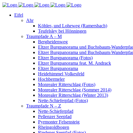
Eifel
Ahr
Köhler- und Loheweg (Ramersbach)
Teufelsley bei Hönningen
Traumpfade A – M
Bergheidenweg
Eltzer Burgpanorama und Buchsbaum-Wanderpfad
Eltzer Burgpanorama und Buchsbaum-Wanderpfad
Eltzer Burgpanorama (Fotos)
Eltzer Burgpanorama feat. M. Andrack
Eltzer Burgpanorama
Heidehimmel Volkesfeld
Hochbermeler
Monrealer Ritterschlag (Fotos)
Monrealer Ritterschlag (Sommer 2014)
Monrealer Ritterschlag (Winter 2013)
Nette-Schieferpfad (Fotos)
Traumpfade N – Z
Nette-Schieferpfad
Pellenzer Seepfad
Pyrmonter Felsensteig
Rheingoldbogen
Riedener Seepfad (Fotos)