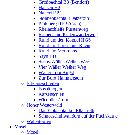
Großbachtal B3 (Bendorf)
Hausen H2
Nauort RB1
Nonnenbachtal (Datzeroth)
Pfahlberg RB3 (Caan)
Rheinschleife Fürstenweg
Römer- und Keltenwanderweg
Rund um den Köppel HG6
Rund um Limes und Rhein
Rund um Monrepos
Sayn BD8
Sechs-Wäller-Weiher-Weg
Vier-Wäller-Weiher-Weg
Wäller Tour Augst
Zur Burg Hammerstein
Erlebnisschleifen
Basaltbogen
Katzenschleif
Wiedblick-Tour
Hoher Westerwald
Das Elbbachtal bei Elkenroth
Schneeschuhwandern auf der Fuchskaute
Wällertouren
Mosel
Mosel