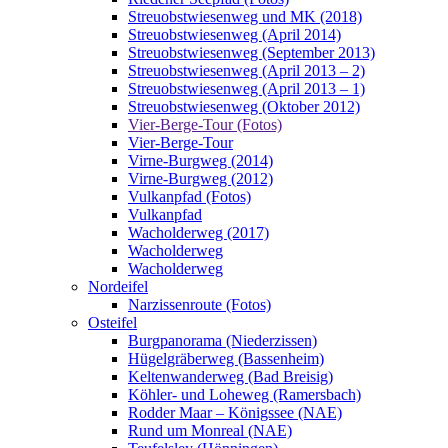
Streuobstwiesenweg und MK (2018)
Streuobstwiesenweg (April 2014)
Streuobstwiesenweg (September 2013)
Streuobstwiesenweg (April 2013 – 2)
Streuobstwiesenweg (April 2013 – 1)
Streuobstwiesenweg (Oktober 2012)
Vier-Berge-Tour (Fotos)
Vier-Berge-Tour
Virne-Burgweg (2014)
Virne-Burgweg (2012)
Vulkanpfad (Fotos)
Vulkanpfad
Wacholderweg (2017)
Wacholderweg
Wacholderweg
Nordeifel
Narzissenroute (Fotos)
Osteifel
Burgpanorama (Niederzissen)
Hügelgräberweg (Bassenheim)
Keltenwanderweg (Bad Breisig)
Köhler- und Loheweg (Ramersbach)
Rodder Maar – Königssee (NAE)
Rund um Monreal (NAE)