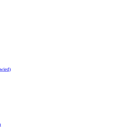
wied)
h