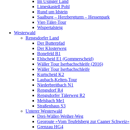
Im Usinger Land
Limeskastell Pohl
Rund um Idstein
Saalburg – Herzbergturm – Hessenpark
Vier-Täler-Tour
Wispertalsteig
Westerwald
Rengsdorfer Land
Der Butterpfad
Der Klosterweg
Bonefeld B1
Ehlscheid E1 (Gommerscheid)
Wäller Tour Iserbachschleife (2016)
Wäller Tour Iserbachschleife
Kurtscheid K2
Laubach-Kelten-Tour
Niederbreitbach N1
Rengsdorf R4
Rengsdorfer Tälerweg R2
Melsbach Me1
Straßenhaus S3
Unterer Westerwald
Drei-Wäller-Weiher-Weg
Georoute »Vom Teufelsberg zur Caaner Schweiz«
Grenzau HG4