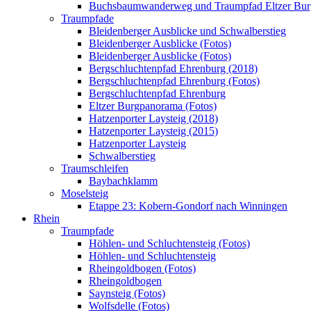
Buchsbaumwanderweg und Traumpfad Eltzer Bu
Traumpfade
Bleidenberger Ausblicke und Schwalberstieg
Bleidenberger Ausblicke (Fotos)
Bleidenberger Ausblicke (Fotos)
Bergschluchtenpfad Ehrenburg (2018)
Bergschluchtenpfad Ehrenburg (Fotos)
Bergschluchtenpfad Ehrenburg
Eltzer Burgpanorama (Fotos)
Hatzenporter Laysteig (2018)
Hatzenporter Laysteig (2015)
Hatzenporter Laysteig
Schwalberstieg
Traumschleifen
Baybachklamm
Moselsteig
Etappe 23: Kobern-Gondorf nach Winningen
Rhein
Traumpfade
Höhlen- und Schluchtensteig (Fotos)
Höhlen- und Schluchtensteig
Rheingoldbogen (Fotos)
Rheingoldbogen
Saynsteig (Fotos)
Wolfsdelle (Fotos)