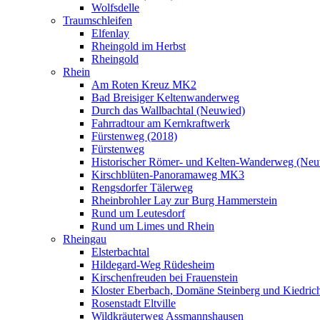
Wolfsdelle
Traumschleifen
Elfenlay
Rheingold im Herbst
Rheingold
Rhein
Am Roten Kreuz MK2
Bad Breisiger Keltenwanderweg
Durch das Wallbachtal (Neuwied)
Fahrradtour am Kernkraftwerk
Fürstenweg (2018)
Fürstenweg
Historischer Römer- und Kelten-Wanderweg (Neu
Kirschblüten-Panoramaweg MK3
Rengsdorfer Tälerweg
Rheinbrohler Lay zur Burg Hammerstein
Rund um Leutesdorf
Rund um Limes und Rhein
Rheingau
Elsterbachtal
Hildegard-Weg Rüdesheim
Kirschenfreuden bei Frauenstein
Kloster Eberbach, Domäne Steinberg und Kiedric
Rosenstadt Eltville
Wildkräuterweg Assmannshausen