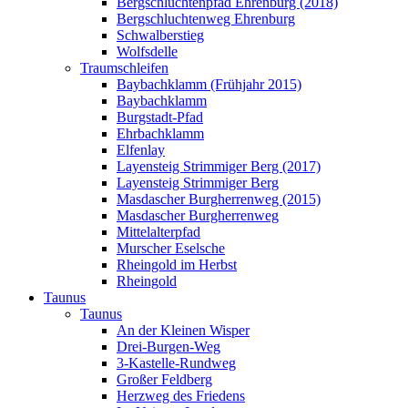
Bergschluchtenpfad Ehrenburg (2018)
Bergschluchtenweg Ehrenburg
Schwalberstieg
Wolfsdelle
Traumschleifen
Baybachklamm (Frühjahr 2015)
Baybachklamm
Burgstadt-Pfad
Ehrbachklamm
Elfenlay
Layensteig Strimmiger Berg (2017)
Layensteig Strimmiger Berg
Masdascher Burgherrenweg (2015)
Masdascher Burgherrenweg
Mittelalterpfad
Murscher Eselsche
Rheingold im Herbst
Rheingold
Taunus
Taunus
An der Kleinen Wisper
Drei-Burgen-Weg
3-Kastelle-Rundweg
Großer Feldberg
Herzweg des Friedens