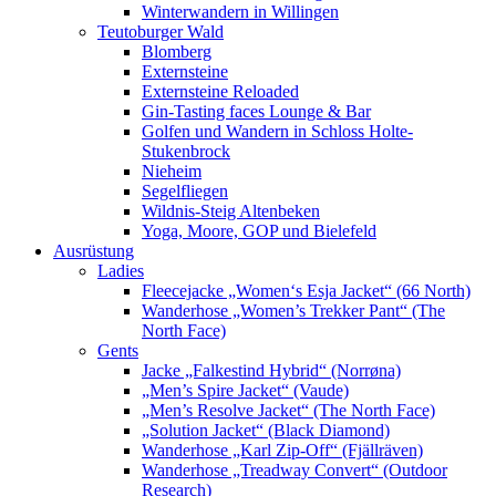
Winterwandern in Willingen
Teutoburger Wald
Blomberg
Externsteine
Externsteine Reloaded
Gin-Tasting faces Lounge & Bar
Golfen und Wandern in Schloss Holte-
Stukenbrock
Nieheim
Segelfliegen
Wildnis-Steig Altenbeken
Yoga, Moore, GOP und Bielefeld
Ausrüstung
Ladies
Fleecejacke „Women‘s Esja Jacket“ (66 North)
Wanderhose „Women’s Trekker Pant“ (The
North Face)
Gents
Jacke „Falkestind Hybrid“ (Norrøna)
„Men’s Spire Jacket“ (Vaude)
„Men’s Resolve Jacket“ (The North Face)
„Solution Jacket“ (Black Diamond)
Wanderhose „Karl Zip-Off“ (Fjällräven)
Wanderhose „Treadway Convert“ (Outdoor
Research)