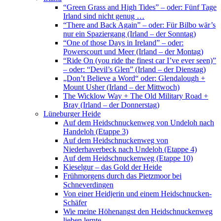
“Green Grass and High Tides” – oder: Fünf Tage
Irland sind nicht genug …
“There and Back Again” – oder: Für Bilbo wär’s
nur ein Spaziergang (Irland – der Sonntag)
“One of those Days in Ireland” – oder:
Powerscourt und Meer (Irland – der Montag)
“Ride On (you ride the finest car I’ve ever seen)”
– oder: “Devil’s Glen” (Irland – der Dienstag)
„Don’t Believe a Word“ oder: Glendalough +
Mount Usher (Irland – der Mittwoch)
The Wicklow Way + The Old Military Road +
Bray (Irland – der Donnerstag)
Lüneburger Heide
Auf dem Heidschnuckenweg von Undeloh nach
Handeloh (Etappe 3)
Auf dem Heidschnuckenweg von
Niederhaverbeck nach Undeloh (Etappe 4)
Auf dem Heidschnuckenweg (Etappe 10)
Kieselgur – das Gold der Heide
Frühmorgens durch das Pietzmoor bei
Schneverdingen
Von einer Heidjerin und einem Heidschnucken-
Schäfer
Wie meine Höhenangst den Heidschnuckenweg
lieben lernte