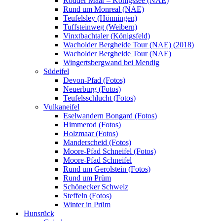
Rodder Maar – Königssee (NAE)
Rund um Monreal (NAE)
Teufelsley (Hönningen)
Tuffsteinweg (Weibern)
Vinxtbachtaler (Königsfeld)
Wacholder Bergheide Tour (NAE) (2018)
Wacholder Bergheide Tour (NAE)
Wingertsbergwand bei Mendig
Südeifel
Devon-Pfad (Fotos)
Neuerburg (Fotos)
Teufelsschlucht (Fotos)
Vulkaneifel
Eselwandern Bongard (Fotos)
Himmerod (Fotos)
Holzmaar (Fotos)
Manderscheid (Fotos)
Moore-Pfad Schneifel (Fotos)
Moore-Pfad Schneifel
Rund um Gerolstein (Fotos)
Rund um Prüm
Schönecker Schweiz
Steffeln (Fotos)
Winter in Prüm
Hunsrück