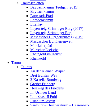
Traumschleifen
Baybachklamm (Frühjahr 2015)
Baybachklamm
Burgstadt-Pfad
Ehrbachklamm
Elfenlay
Layensteig Strimmiger Berg (2017)
Layensteig Strimmiger Berg
Masdascher Burgherrenweg (2015)
Masdascher Burgherrenweg
Mittelalterpfad
Murscher Eselsche
Rheingold im Herbst
Rheingold
Taunus
Taunus
An der Kleinen Wisper
Drei-Burgen-Weg
3-Kastelle-Rundweg
Großer Feldberg
Herzweg des Friedens
Im Usinger Land
Limeskastell Pohl
Rund um Idstein
Saalburg – Herzbergturm – Hessenpark