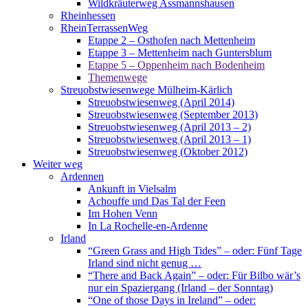
Wildkräuterweg Assmannshausen
Rheinhessen
RheinTerrassenWeg
Etappe 2 – Osthofen nach Mettenheim
Etappe 3 – Mettenheim nach Guntersblum
Etappe 5 – Oppenheim nach Bodenheim
Themenwege
Streuobstwiesenwege Mülheim-Kärlich
Streuobstwiesenweg (April 2014)
Streuobstwiesenweg (September 2013)
Streuobstwiesenweg (April 2013 – 2)
Streuobstwiesenweg (April 2013 – 1)
Streuobstwiesenweg (Oktober 2012)
Weiter weg
Ardennen
Ankunft in Vielsalm
Achouffe und Das Tal der Feen
Im Hohen Venn
In La Rochelle-en-Ardenne
Irland
“Green Grass and High Tides” – oder: Fünf Tage
Irland sind nicht genug …
“There and Back Again” – oder: Für Bilbo wär’s
nur ein Spaziergang (Irland – der Sonntag)
“One of those Days in Ireland” – oder: