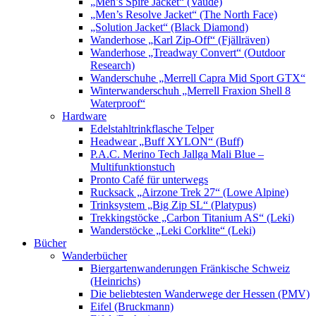
„Men’s Spire Jacket“ (Vaude)
„Men’s Resolve Jacket“ (The North Face)
„Solution Jacket“ (Black Diamond)
Wanderhose „Karl Zip-Off“ (Fjällräven)
Wanderhose „Treadway Convert“ (Outdoor
Research)
Wanderschuhe „Merrell Capra Mid Sport GTX“
Winterwanderschuh „Merrell Fraxion Shell 8
Waterproof“
Hardware
Edelstahltrinkflasche Telper
Headwear „Buff XYLON“ (Buff)
P.A.C. Merino Tech Jallga Mali Blue –
Multifunktionstuch
Pronto Café für unterwegs
Rucksack „Airzone Trek 27“ (Lowe Alpine)
Trinksystem „Big Zip SL“ (Platypus)
Trekkingstöcke „Carbon Titanium AS“ (Leki)
Wanderstöcke „Leki Corklite“ (Leki)
Bücher
Wanderbücher
Biergartenwanderungen Fränkische Schweiz
(Heinrichs)
Die beliebtesten Wanderwege der Hessen (PMV)
Eifel (Bruckmann)