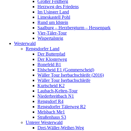
Großer Feldberg
Herzweg des Friedens
Im Usinger Land
Limeskastell Pohl
Rund um Idstein
Saalburg – Herzbergturm – Hessenpark
Vier-Täler-Tour
Wispertalsteig
Westerwald
Rengsdorfer Land
Der Butterpfad
Der Klosterweg
Bonefeld B1
Ehlscheid E1 (Gommerscheid)
Wäller Tour Iserbachschleife (2016)
Wäller Tour Iserbachschleife
Kurtscheid K2
Laubach-Kelten-Tour
Niederbreitbach N1
Rengsdorf R4
Rengsdorfer Tälerweg R2
Melsbach Me1
Straßenhaus S3
Unterer Westerwald
Drei-Wäller-Weiher-Weg