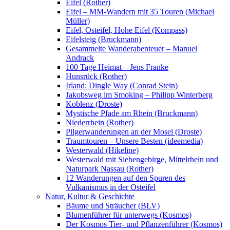
Eifel (Rother)
Eifel – MM-Wandern mit 35 Touren (Michael
Müller)
Eifel, Osteifel, Hohe Eifel (Kompass)
Eifelsteig (Bruckmann)
Gesammelte Wanderabenteuer – Manuel
Andrack
100 Tage Heimat – Jens Franke
Hunsrück (Rother)
Irland: Dingle Way (Conrad Stein)
Jakobsweg im Smoking – Philipp Winterberg
Koblenz (Droste)
Mystische Pfade am Rhein (Bruckmann)
Niederrhein (Rother)
Pilgerwanderungen an der Mosel (Droste)
Traumtouren – Unsere Besten (ideemedia)
Westerwald (Hikeline)
Westerwald mit Siebengebirge, Mittelrhein und
Naturpark Nassau (Rother)
12 Wanderungen auf den Spuren des
Vulkanismus in der Osteifel
Natur, Kultur & Geschichte
Bäume und Sträucher (BLV)
Blumenführer für unterwegs (Kosmos)
Der Kosmos Tier- und Pflanzenführer (Kosmos)