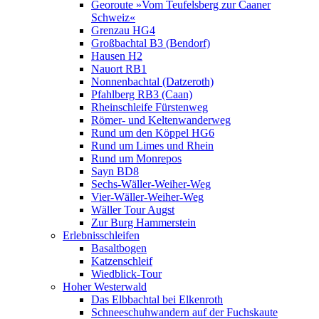
Georoute »Vom Teufelsberg zur Caaner
Schweiz«
Grenzau HG4
Großbachtal B3 (Bendorf)
Hausen H2
Nauort RB1
Nonnenbachtal (Datzeroth)
Pfahlberg RB3 (Caan)
Rheinschleife Fürstenweg
Römer- und Keltenwanderweg
Rund um den Köppel HG6
Rund um Limes und Rhein
Rund um Monrepos
Sayn BD8
Sechs-Wäller-Weiher-Weg
Vier-Wäller-Weiher-Weg
Wäller Tour Augst
Zur Burg Hammerstein
Erlebnisschleifen
Basaltbogen
Katzenschleif
Wiedblick-Tour
Hoher Westerwald
Das Elbbachtal bei Elkenroth
Schneeschuhwandern auf der Fuchskaute