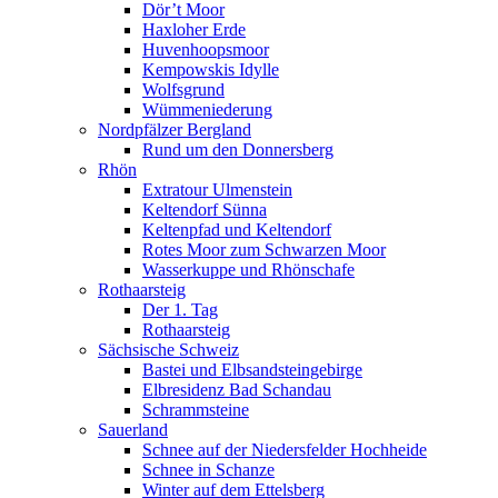
Dör’t Moor
Haxloher Erde
Huvenhoopsmoor
Kempowskis Idylle
Wolfsgrund
Wümmeniederung
Nordpfälzer Bergland
Rund um den Donnersberg
Rhön
Extratour Ulmenstein
Keltendorf Sünna
Keltenpfad und Keltendorf
Rotes Moor zum Schwarzen Moor
Wasserkuppe und Rhönschafe
Rothaarsteig
Der 1. Tag
Rothaarsteig
Sächsische Schweiz
Bastei und Elbsandsteingebirge
Elbresidenz Bad Schandau
Schrammsteine
Sauerland
Schnee auf der Niedersfelder Hochheide
Schnee in Schanze
Winter auf dem Ettelsberg