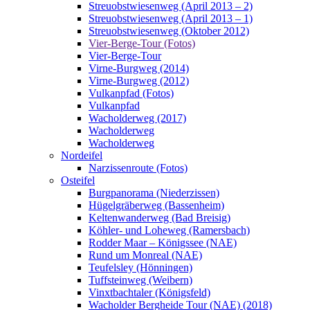
Streuobstwiesenweg (April 2013 – 2)
Streuobstwiesenweg (April 2013 – 1)
Streuobstwiesenweg (Oktober 2012)
Vier-Berge-Tour (Fotos)
Vier-Berge-Tour
Virne-Burgweg (2014)
Virne-Burgweg (2012)
Vulkanpfad (Fotos)
Vulkanpfad
Wacholderweg (2017)
Wacholderweg
Wacholderweg
Nordeifel
Narzissenroute (Fotos)
Osteifel
Burgpanorama (Niederzissen)
Hügelgräberweg (Bassenheim)
Keltenwanderweg (Bad Breisig)
Köhler- und Loheweg (Ramersbach)
Rodder Maar – Königssee (NAE)
Rund um Monreal (NAE)
Teufelsley (Hönningen)
Tuffsteinweg (Weibern)
Vinxtbachtaler (Königsfeld)
Wacholder Bergheide Tour (NAE) (2018)