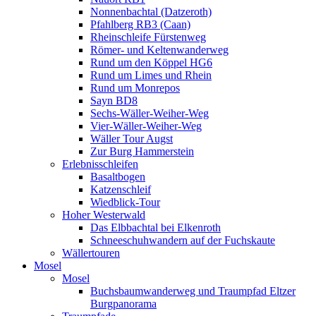
Nonnenbachtal (Datzeroth)
Pfahlberg RB3 (Caan)
Rheinschleife Fürstenweg
Römer- und Keltenwanderweg
Rund um den Köppel HG6
Rund um Limes und Rhein
Rund um Monrepos
Sayn BD8
Sechs-Wäller-Weiher-Weg
Vier-Wäller-Weiher-Weg
Wäller Tour Augst
Zur Burg Hammerstein
Erlebnisschleifen
Basaltbogen
Katzenschleif
Wiedblick-Tour
Hoher Westerwald
Das Elbbachtal bei Elkenroth
Schneeschuhwandern auf der Fuchskaute
Wällertouren
Mosel
Mosel
Buchsbaumwanderweg und Traumpfad Eltzer
Burgpanorama