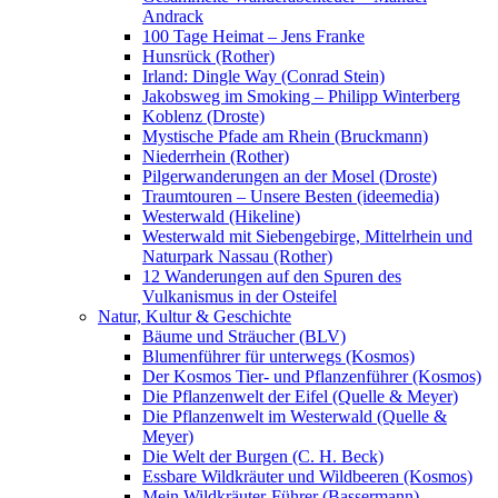
Andrack
100 Tage Heimat – Jens Franke
Hunsrück (Rother)
Irland: Dingle Way (Conrad Stein)
Jakobsweg im Smoking – Philipp Winterberg
Koblenz (Droste)
Mystische Pfade am Rhein (Bruckmann)
Niederrhein (Rother)
Pilgerwanderungen an der Mosel (Droste)
Traumtouren – Unsere Besten (ideemedia)
Westerwald (Hikeline)
Westerwald mit Siebengebirge, Mittelrhein und
Naturpark Nassau (Rother)
12 Wanderungen auf den Spuren des
Vulkanismus in der Osteifel
Natur, Kultur & Geschichte
Bäume und Sträucher (BLV)
Blumenführer für unterwegs (Kosmos)
Der Kosmos Tier- und Pflanzenführer (Kosmos)
Die Pflanzenwelt der Eifel (Quelle & Meyer)
Die Pflanzenwelt im Westerwald (Quelle &
Meyer)
Die Welt der Burgen (C. H. Beck)
Essbare Wildkräuter und Wildbeeren (Kosmos)
Mein Wildkräuter-Führer (Bassermann)