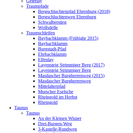
Geierlay
Traumpfade
Bergschluchtenpfad Ehrenburg (2018)
Bergschluchtenweg Ehrenburg
Schwalberstieg
Wolfsdelle
Traumschleifen
Baybachklamm (Frühjahr 2015)
Baybachklamm
Burgstadt-Pfad
Ehrbachklamm
Elfenlay
Layensteig Strimmiger Berg (2017)
Layensteig Strimmiger Berg
Masdascher Burgherrenweg (2015)
Masdascher Burgherrenweg
Mittelalterpfad
Murscher Eselsche
Rheingold im Herbst
Rheingold
Taunus
Taunus
An der Kleinen Wisper
Drei-Burgen-Weg
3-Kastelle-Rundweg