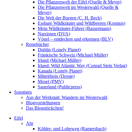
Die Pflanzenwelt der Eifel (Quelle & Meyer)
Die Pflanzenwelt im Westerwald (Quelle &
Meyer)
Die Welt der Burgen (C. H. Beck)
Essbare Wildkräuter und Wildbeeren (Kosmos)
Mein Wildkräuter-Führer (Bassermann)
Narzissen (DVA)
Vögel – entdecken und erkennen (BLV)
Reisebücher
Dublin (Lonely Planet)
Fränkische Schweiz (Michael Müller)
Irland (Michael Müller)
Irland: Wild Atlantic Way (Conrad Stein Verlag)
Kanada (Lonely Planet)
Mittelrhein (Droste)
Mosel (PMV)
Sauerland (Publicpress)
Sonstiges
Aus der Werkstatt: Wandern im Westerwald
Blogvorstellungen
Das Blogstöckchen!
Eifel
Ahr
Köhler- und Loheweg (Ramersbach)