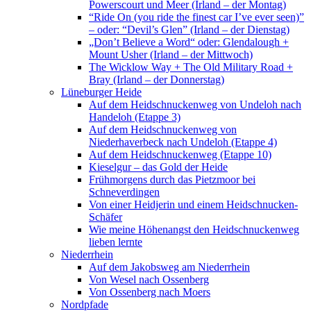
Powerscourt und Meer (Irland – der Montag)
“Ride On (you ride the finest car I’ve ever seen)”
– oder: “Devil’s Glen” (Irland – der Dienstag)
„Don’t Believe a Word“ oder: Glendalough +
Mount Usher (Irland – der Mittwoch)
The Wicklow Way + The Old Military Road +
Bray (Irland – der Donnerstag)
Lüneburger Heide
Auf dem Heidschnuckenweg von Undeloh nach
Handeloh (Etappe 3)
Auf dem Heidschnuckenweg von
Niederhaverbeck nach Undeloh (Etappe 4)
Auf dem Heidschnuckenweg (Etappe 10)
Kieselgur – das Gold der Heide
Frühmorgens durch das Pietzmoor bei
Schneverdingen
Von einer Heidjerin und einem Heidschnucken-
Schäfer
Wie meine Höhenangst den Heidschnuckenweg
lieben lernte
Niederrhein
Auf dem Jakobsweg am Niederrhein
Von Wesel nach Ossenberg
Von Ossenberg nach Moers
Nordpfade