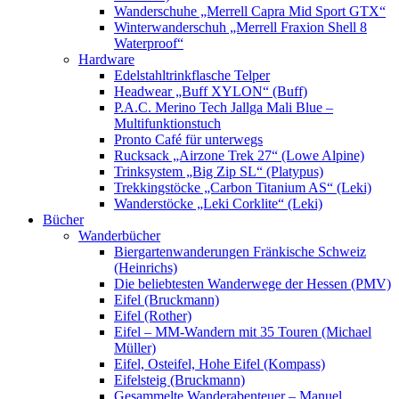
Wanderschuhe „Merrell Capra Mid Sport GTX“
Winterwanderschuh „Merrell Fraxion Shell 8
Waterproof“
Hardware
Edelstahltrinkflasche Telper
Headwear „Buff XYLON“ (Buff)
P.A.C. Merino Tech Jallga Mali Blue –
Multifunktionstuch
Pronto Café für unterwegs
Rucksack „Airzone Trek 27“ (Lowe Alpine)
Trinksystem „Big Zip SL“ (Platypus)
Trekkingstöcke „Carbon Titanium AS“ (Leki)
Wanderstöcke „Leki Corklite“ (Leki)
Bücher
Wanderbücher
Biergartenwanderungen Fränkische Schweiz
(Heinrichs)
Die beliebtesten Wanderwege der Hessen (PMV)
Eifel (Bruckmann)
Eifel (Rother)
Eifel – MM-Wandern mit 35 Touren (Michael
Müller)
Eifel, Osteifel, Hohe Eifel (Kompass)
Eifelsteig (Bruckmann)
Gesammelte Wanderabenteuer – Manuel