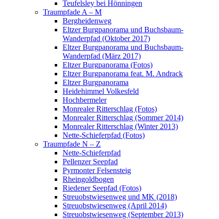
Teufelsley bei Hönningen
Traumpfade A – M
Bergheidenweg
Eltzer Burgpanorama und Buchsbaum-
Wanderpfad (Oktober 2017)
Eltzer Burgpanorama und Buchsbaum-
Wanderpfad (März 2017)
Eltzer Burgpanorama (Fotos)
Eltzer Burgpanorama feat. M. Andrack
Eltzer Burgpanorama
Heidehimmel Volkesfeld
Hochbermeler
Monrealer Ritterschlag (Fotos)
Monrealer Ritterschlag (Sommer 2014)
Monrealer Ritterschlag (Winter 2013)
Nette-Schieferpfad (Fotos)
Traumpfade N – Z
Nette-Schieferpfad
Pellenzer Seepfad
Pyrmonter Felsensteig
Rheingoldbogen
Riedener Seepfad (Fotos)
Streuobstwiesenweg und MK (2018)
Streuobstwiesenweg (April 2014)
Streuobstwiesenweg (September 2013)