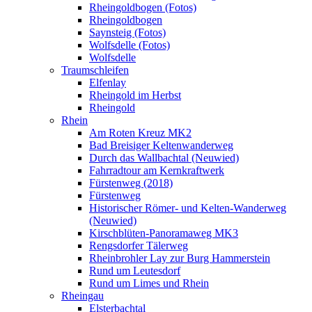
Rheingoldbogen (Fotos)
Rheingoldbogen
Saynsteig (Fotos)
Wolfsdelle (Fotos)
Wolfsdelle
Traumschleifen
Elfenlay
Rheingold im Herbst
Rheingold
Rhein
Am Roten Kreuz MK2
Bad Breisiger Keltenwanderweg
Durch das Wallbachtal (Neuwied)
Fahrradtour am Kernkraftwerk
Fürstenweg (2018)
Fürstenweg
Historischer Römer- und Kelten-Wanderweg
(Neuwied)
Kirschblüten-Panoramaweg MK3
Rengsdorfer Tälerweg
Rheinbrohler Lay zur Burg Hammerstein
Rund um Leutesdorf
Rund um Limes und Rhein
Rheingau
Elsterbachtal