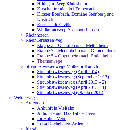
Hildegard-Weg Rüdesheim
Kirschenfreuden bei Frauenstein
Kloster Eberbach, Domäne Steinberg und
Kiedrich
Rosenstadt Eltville
Wildkräuterweg Assmannshausen
Rheinhessen
RheinTerrassenWeg
Etappe 2 – Osthofen nach Mettenheim
Etappe 3 – Mettenheim nach Guntersblum
Etappe 5 – Oppenheim nach Bodenheim
Themenwege
Streuobstwiesenwege Mülheim-Kärlich
Streuobstwiesenweg (April 2014)
Streuobstwiesenweg (September 2013)
Streuobstwiesenweg (April 2013 – 2)
Streuobstwiesenweg (April 2013 – 1)
Streuobstwiesenweg (Oktober 2012)
Weiter weg
Ardennen
Ankunft in Vielsalm
Achouffe und Das Tal der Feen
Im Hohen Venn
In La Rochelle-en-Ardenne
Irland