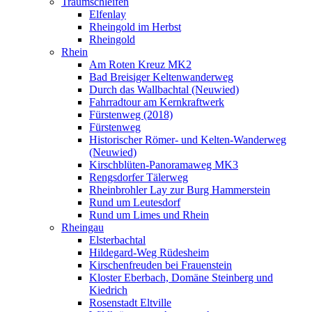
Traumschleifen
Elfenlay
Rheingold im Herbst
Rheingold
Rhein
Am Roten Kreuz MK2
Bad Breisiger Keltenwanderweg
Durch das Wallbachtal (Neuwied)
Fahrradtour am Kernkraftwerk
Fürstenweg (2018)
Fürstenweg
Historischer Römer- und Kelten-Wanderweg
(Neuwied)
Kirschblüten-Panoramaweg MK3
Rengsdorfer Tälerweg
Rheinbrohler Lay zur Burg Hammerstein
Rund um Leutesdorf
Rund um Limes und Rhein
Rheingau
Elsterbachtal
Hildegard-Weg Rüdesheim
Kirschenfreuden bei Frauenstein
Kloster Eberbach, Domäne Steinberg und
Kiedrich
Rosenstadt Eltville