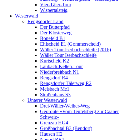
Vier-Täler-Tour
Wispertalsteig
Westerwald
Rengsdorfer Land
Der Butterpfad
Der Klosterweg
Bonefeld B1
Ehlscheid E1 (Gommerscheid)
Wäller Tour Iserbachschleife (2016)
Wäller Tour Iserbachschleife
Kurtscheid K2
Laubach-Kelten-Tour
Niederbreitbach N1
Rengsdorf R4
Rengsdorfer Tälerweg R2
Melsbach Me1
Straßenhaus S3
Unterer Westerwald
Drei-Wäller-Weiher-Weg
Georoute »Vom Teufelsberg zur Caaner
Schweiz«
Grenzau HG4
Großbachtal B3 (Bendorf)
Hausen H2
Nauort RB1