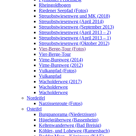
Rheingoldbogen
Riedener Seepfad (Fotos)
Streuobstwiesenweg und MK (2018)
Streuobstwiesenweg (April 2014)
Streuobstwiesenweg (September 2013)
Streuobstwiesenweg (April 2013 – 2)
Streuobstwiesenweg (April 2013 – 1)
Streuobstwiesenweg (Oktober 2012)
Vier-Berge-Tour (Fotos)
Vier-Berge-Tour
Virne-Burgweg (2014)
Virne-Burgweg (2012)
Vulkanpfad (Fotos)
Vulkanpfad
Wacholderweg (2017)
Wacholderweg
Wacholderweg
Nordeifel
Narzissenroute (Fotos)
Osteifel
Burgpanorama (Niederzissen)
Hügelgräberweg (Bassenheim)
Keltenwanderweg (Bad Breisig)
Köhler- und Loheweg (Ramersbach)