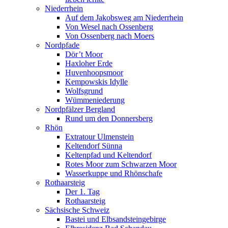
Niederrhein
Auf dem Jakobsweg am Niederrhein
Von Wesel nach Ossenberg
Von Ossenberg nach Moers
Nordpfade
Dör’t Moor
Haxloher Erde
Huvenhoopsmoor
Kempowskis Idylle
Wolfsgrund
Wümmeniederung
Nordpfälzer Bergland
Rund um den Donnersberg
Rhön
Extratour Ulmenstein
Keltendorf Sünna
Keltenpfad und Keltendorf
Rotes Moor zum Schwarzen Moor
Wasserkuppe und Rhönschafe
Rothaarsteig
Der 1. Tag
Rothaarsteig
Sächsische Schweiz
Bastei und Elbsandsteingebirge