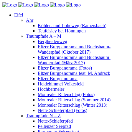
Eifel
Ahr
Köhler- und Loheweg (Ramersbach)
Teufelsley bei Hönningen
Traumpfade A – M
Bergheidenweg
Eltzer Burgpanorama und Buchsbaum-
Wanderpfad (Oktober 2017)
Eltzer Burgpanorama und Buchsbaum-
Wanderpfad (März 2017)
Eltzer Burgpanorama (Fotos)
Eltzer Burgpanorama feat. M. Andrack
Eltzer Burgpanorama
Heidehimmel Volkesfeld
Hochbermeler
Monrealer Ritterschlag (Fotos)
Monrealer Ritterschlag (Sommer 2014)
Monrealer Ritterschlag (Winter 2013)
Nette-Schieferpfad (Fotos)
Traumpfade N – Z
Nette-Schieferpfad
Pellenzer Seepfad
Pyrmonter Felsensteig