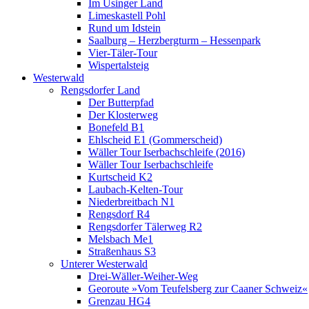
Im Usinger Land
Limeskastell Pohl
Rund um Idstein
Saalburg – Herzbergturm – Hessenpark
Vier-Täler-Tour
Wispertalsteig
Westerwald
Rengsdorfer Land
Der Butterpfad
Der Klosterweg
Bonefeld B1
Ehlscheid E1 (Gommerscheid)
Wäller Tour Iserbachschleife (2016)
Wäller Tour Iserbachschleife
Kurtscheid K2
Laubach-Kelten-Tour
Niederbreitbach N1
Rengsdorf R4
Rengsdorfer Tälerweg R2
Melsbach Me1
Straßenhaus S3
Unterer Westerwald
Drei-Wäller-Weiher-Weg
Georoute »Vom Teufelsberg zur Caaner Schweiz«
Grenzau HG4