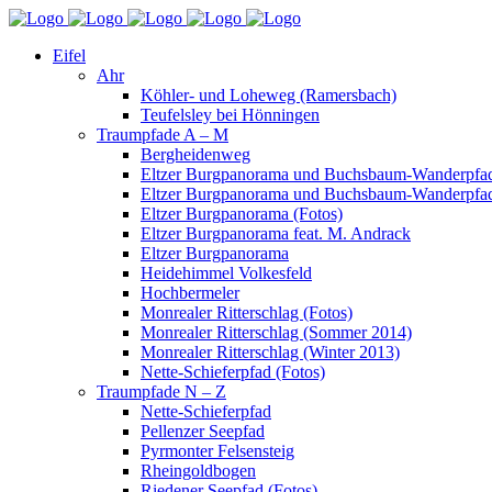
Eifel
Ahr
Köhler- und Loheweg (Ramersbach)
Teufelsley bei Hönningen
Traumpfade A – M
Bergheidenweg
Eltzer Burgpanorama und Buchsbaum-Wanderpfad
Eltzer Burgpanorama und Buchsbaum-Wanderpfad
Eltzer Burgpanorama (Fotos)
Eltzer Burgpanorama feat. M. Andrack
Eltzer Burgpanorama
Heidehimmel Volkesfeld
Hochbermeler
Monrealer Ritterschlag (Fotos)
Monrealer Ritterschlag (Sommer 2014)
Monrealer Ritterschlag (Winter 2013)
Nette-Schieferpfad (Fotos)
Traumpfade N – Z
Nette-Schieferpfad
Pellenzer Seepfad
Pyrmonter Felsensteig
Rheingoldbogen
Riedener Seepfad (Fotos)