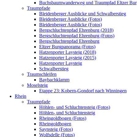
Buchsbaumwanderweg und Traumpfad Eltzer Bu
Traumpfade
Bleidenberger Ausblicke und Schwalberstieg
Bleidenberger Ausblicke (Fotos)
Bleidenberger Ausblicke (Fotos)
Bergschluchtenpfad Ehrenburg (2018)
Bergschluchtenpfad Ehrenburg (Fotos)
Bergschluchtenpfad Ehrenburg
Eltzer Burgpanorama (Fotos)
Hatzenporter Laysteig (2018)
Hatzenporter Laysteig (2015)
Hatzenporter Laysteig
Schwalberstieg
Traumschleifen
Baybachklamm
Moselsteig
Etappe 23: Kobern-Gondorf nach Winningen
Rhein
Traumpfade
Höhlen- und Schluchtensteig (Fotos)
Höhlen- und Schluchtensteig
Rheingoldbogen (Fotos)
Rheingoldbogen
Saynsteig (Fotos)
Wolfsdelle (Fotos)