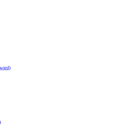
wied)
h