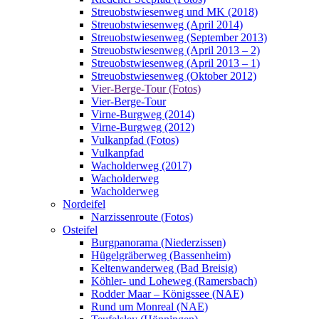
Streuobstwiesenweg und MK (2018)
Streuobstwiesenweg (April 2014)
Streuobstwiesenweg (September 2013)
Streuobstwiesenweg (April 2013 – 2)
Streuobstwiesenweg (April 2013 – 1)
Streuobstwiesenweg (Oktober 2012)
Vier-Berge-Tour (Fotos)
Vier-Berge-Tour
Virne-Burgweg (2014)
Virne-Burgweg (2012)
Vulkanpfad (Fotos)
Vulkanpfad
Wacholderweg (2017)
Wacholderweg
Wacholderweg
Nordeifel
Narzissenroute (Fotos)
Osteifel
Burgpanorama (Niederzissen)
Hügelgräberweg (Bassenheim)
Keltenwanderweg (Bad Breisig)
Köhler- und Loheweg (Ramersbach)
Rodder Maar – Königssee (NAE)
Rund um Monreal (NAE)