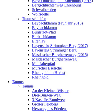
Bergschluchtenpfad Ehrenburg (2018)
Bergschluchtenweg Ehrenburg
Schwalberstieg
Wolfsdelle
Traumschleifen
Baybachklamm (Frühjahr 2015)
Baybachklamm
Burgstadt-Pfad
Ehrbachklamm
Elfenlay
Layensteig Strimmiger Berg (2017)
Layensteig Strimmiger Berg
Masdascher Burgherrenweg (2015)
Masdascher Burgherrenweg
Mittelalterpfad
Murscher Eselsche
Rheingold im Herbst
Rheingold
Taunus
Taunus
An der Kleinen Wisper
Drei-Burgen-Weg
3-Kastelle-Rundweg
Großer Feldberg
Herzweg des Friedens