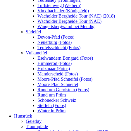
Teufelsley (Hönningen)
Tuffsteinweg (Weibern)
Vinxtbachtaler (Königsfeld)
Wacholder Bergheide Tour (NAE) (2018)
Wacholder Bergheide Tour (NAE)
Wingertsbergwand bei Mendig
Südeifel
Devon-Pfad (Fotos)
Neuerburg (Fotos)
Teufelsschlucht (Fotos)
Vulkaneifel
Eselwandern Bongard (Fotos)
Himmerod (Fotos)
Holzmaar (Fotos)
Manderscheid (Fotos)
Moore-Pfad Schneifel (Fotos)
Moore-Pfad Schneifel
Rund um Gerolstein (Fotos)
Rund um Prüm
Schönecker Schweiz
Steffeln (Fotos)
Winter in Prüm
Hunsrück
Geierlay
Traumpfade