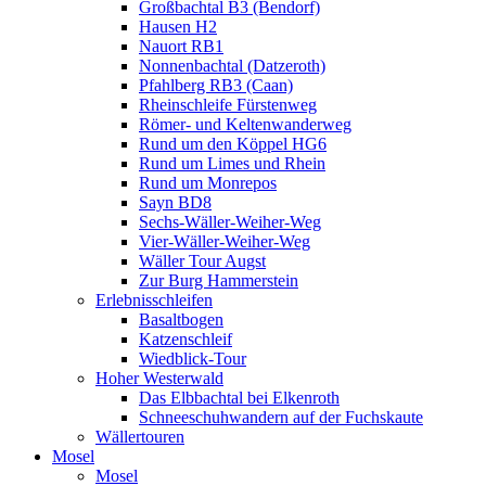
Großbachtal B3 (Bendorf)
Hausen H2
Nauort RB1
Nonnenbachtal (Datzeroth)
Pfahlberg RB3 (Caan)
Rheinschleife Fürstenweg
Römer- und Keltenwanderweg
Rund um den Köppel HG6
Rund um Limes und Rhein
Rund um Monrepos
Sayn BD8
Sechs-Wäller-Weiher-Weg
Vier-Wäller-Weiher-Weg
Wäller Tour Augst
Zur Burg Hammerstein
Erlebnisschleifen
Basaltbogen
Katzenschleif
Wiedblick-Tour
Hoher Westerwald
Das Elbbachtal bei Elkenroth
Schneeschuhwandern auf der Fuchskaute
Wällertouren
Mosel
Mosel