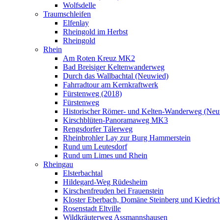
Wolfsdelle
Traumschleifen
Elfenlay
Rheingold im Herbst
Rheingold
Rhein
Am Roten Kreuz MK2
Bad Breisiger Keltenwanderweg
Durch das Wallbachtal (Neuwied)
Fahrradtour am Kernkraftwerk
Fürstenweg (2018)
Fürstenweg
Historischer Römer- und Kelten-Wanderweg (Neu
Kirschblüten-Panoramaweg MK3
Rengsdorfer Tälerweg
Rheinbrohler Lay zur Burg Hammerstein
Rund um Leutesdorf
Rund um Limes und Rhein
Rheingau
Elsterbachtal
Hildegard-Weg Rüdesheim
Kirschenfreuden bei Frauenstein
Kloster Eberbach, Domäne Steinberg und Kiedric
Rosenstadt Eltville
Wildkräuterweg Assmannshausen