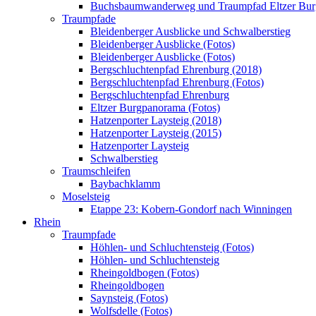
Buchsbaumwanderweg und Traumpfad Eltzer Bu
Traumpfade
Bleidenberger Ausblicke und Schwalberstieg
Bleidenberger Ausblicke (Fotos)
Bleidenberger Ausblicke (Fotos)
Bergschluchtenpfad Ehrenburg (2018)
Bergschluchtenpfad Ehrenburg (Fotos)
Bergschluchtenpfad Ehrenburg
Eltzer Burgpanorama (Fotos)
Hatzenporter Laysteig (2018)
Hatzenporter Laysteig (2015)
Hatzenporter Laysteig
Schwalberstieg
Traumschleifen
Baybachklamm
Moselsteig
Etappe 23: Kobern-Gondorf nach Winningen
Rhein
Traumpfade
Höhlen- und Schluchtensteig (Fotos)
Höhlen- und Schluchtensteig
Rheingoldbogen (Fotos)
Rheingoldbogen
Saynsteig (Fotos)
Wolfsdelle (Fotos)