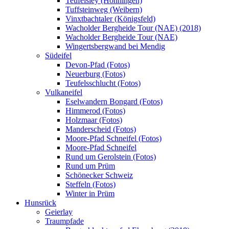
Teufelsley (Hönningen)
Tuffsteinweg (Weibern)
Vinxtbachtaler (Königsfeld)
Wacholder Bergheide Tour (NAE) (2018)
Wacholder Bergheide Tour (NAE)
Wingertsbergwand bei Mendig
Südeifel
Devon-Pfad (Fotos)
Neuerburg (Fotos)
Teufelsschlucht (Fotos)
Vulkaneifel
Eselwandern Bongard (Fotos)
Himmerod (Fotos)
Holzmaar (Fotos)
Manderscheid (Fotos)
Moore-Pfad Schneifel (Fotos)
Moore-Pfad Schneifel
Rund um Gerolstein (Fotos)
Rund um Prüm
Schönecker Schweiz
Steffeln (Fotos)
Winter in Prüm
Hunsrück
Geierlay
Traumpfade