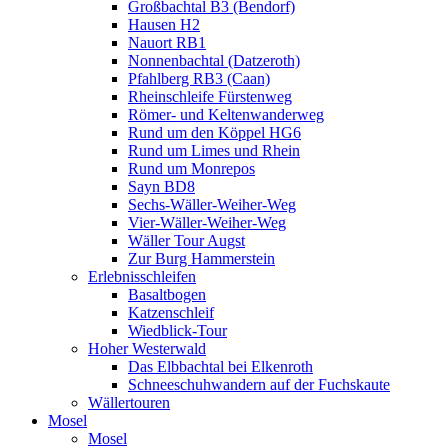
Großbachtal B3 (Bendorf)
Hausen H2
Nauort RB1
Nonnenbachtal (Datzeroth)
Pfahlberg RB3 (Caan)
Rheinschleife Fürstenweg
Römer- und Keltenwanderweg
Rund um den Köppel HG6
Rund um Limes und Rhein
Rund um Monrepos
Sayn BD8
Sechs-Wäller-Weiher-Weg
Vier-Wäller-Weiher-Weg
Wäller Tour Augst
Zur Burg Hammerstein
Erlebnisschleifen
Basaltbogen
Katzenschleif
Wiedblick-Tour
Hoher Westerwald
Das Elbbachtal bei Elkenroth
Schneeschuhwandern auf der Fuchskaute
Wällertouren
Mosel
Mosel