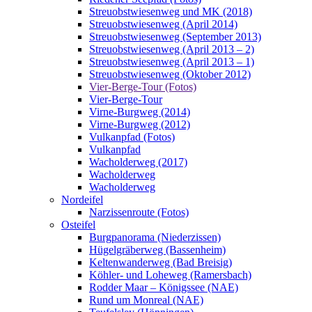
Streuobstwiesenweg und MK (2018)
Streuobstwiesenweg (April 2014)
Streuobstwiesenweg (September 2013)
Streuobstwiesenweg (April 2013 – 2)
Streuobstwiesenweg (April 2013 – 1)
Streuobstwiesenweg (Oktober 2012)
Vier-Berge-Tour (Fotos)
Vier-Berge-Tour
Virne-Burgweg (2014)
Virne-Burgweg (2012)
Vulkanpfad (Fotos)
Vulkanpfad
Wacholderweg (2017)
Wacholderweg
Wacholderweg
Nordeifel
Narzissenroute (Fotos)
Osteifel
Burgpanorama (Niederzissen)
Hügelgräberweg (Bassenheim)
Keltenwanderweg (Bad Breisig)
Köhler- und Loheweg (Ramersbach)
Rodder Maar – Königssee (NAE)
Rund um Monreal (NAE)