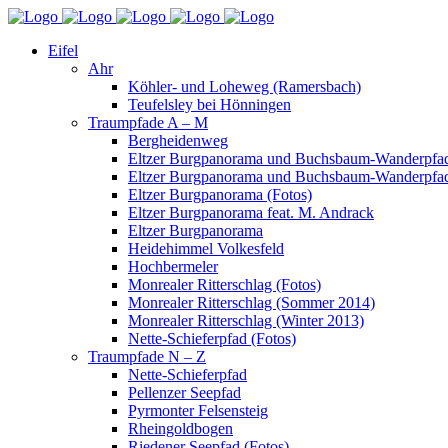
Eifel
Ahr
Köhler- und Loheweg (Ramersbach)
Teufelsley bei Hönningen
Traumpfade A – M
Bergheidenweg
Eltzer Burgpanorama und Buchsbaum-Wanderpfad
Eltzer Burgpanorama und Buchsbaum-Wanderpfad
Eltzer Burgpanorama (Fotos)
Eltzer Burgpanorama feat. M. Andrack
Eltzer Burgpanorama
Heidehimmel Volkesfeld
Hochbermeler
Monrealer Ritterschlag (Fotos)
Monrealer Ritterschlag (Sommer 2014)
Monrealer Ritterschlag (Winter 2013)
Nette-Schieferpfad (Fotos)
Traumpfade N – Z
Nette-Schieferpfad
Pellenzer Seepfad
Pyrmonter Felsensteig
Rheingoldbogen
Riedener Seepfad (Fotos)