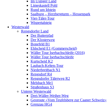
Im Usinger Land
Limeskastell Pohl
Rund um Idstein
Saalburg – Herzbergturm – Hessenpark
Vier-Täler-Tour
Wispertalsteig
Westerwald
Rengsdorfer Land
Der Butterpfad
Der Klosterweg
Bonefeld B1
Ehlscheid E1 (Gommerscheid)
Wäller Tour Iserbachschleife (2016)
Wäller Tour Iserbachschleife
Kurtscheid K2
Laubach-Kelten-Tour
Niederbreitbach N1
Rengsdorf R4
Rengsdorfer Tälerweg R2
Melsbach Me1
Straßenhaus S3
Unterer Westerwald
Drei-Wäller-Weiher-Weg
Georoute »Vom Teufelsberg zur Caaner Schweiz«
Grenzau HG4