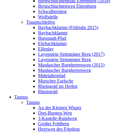
Bergschluchtenpfad Ehrenburg (2018)
Bergschluchtenweg Ehrenburg
Schwalberstieg
Wolfsdelle
Traumschleifen
Baybachklamm (Frühjahr 2015)
Baybachklamm
Burgstadt-Pfad
Ehrbachklamm
Elfenlay
Layensteig Strimmiger Berg (2017)
Layensteig Strimmiger Berg
Masdascher Burgherrenweg (2015)
Masdascher Burgherrenweg
Mittelalterpfad
Murscher Eselsche
Rheingold im Herbst
Rheingold
Taunus
Taunus
An der Kleinen Wisper
Drei-Burgen-Weg
3-Kastelle-Rundweg
Großer Feldberg
Herzweg des Friedens