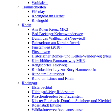
Wolfsdelle
Traumschleifen
Elfenlay
Rheingold im Herbst
Rheingold
Rhein
Am Roten Kreuz MK2
Bad Breisiger Keltenwanderweg
Durch das Wallbachtal (Neuwied)
Fahrradtour am Kernkraftwerk
Fürstenweg (2018)
Fürstenweg
Historischer Römer- und Kelten-Wanderweg (Neu
Kirschblüten-Panoramaweg MK3
Rengsdorfer Tälerweg
Rheinbrohler Lay zur Burg Hammerstein
Rund um Leutesdorf
Rund um Limes und Rhein
Rheingau
Elsterbachtal
Hildegard-Weg Rüdesheim
Kirschenfreuden bei Frauenstein
Kloster Eberbach, Domäne Steinberg und Kiedric
Rosenstadt Eltville
Wildkräuterweg Assmannshausen