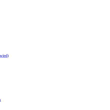
wied)
h