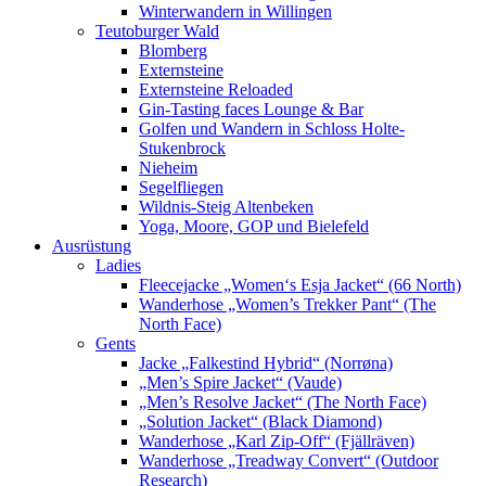
Winterwandern in Willingen
Teutoburger Wald
Blomberg
Externsteine
Externsteine Reloaded
Gin-Tasting faces Lounge & Bar
Golfen und Wandern in Schloss Holte-
Stukenbrock
Nieheim
Segelfliegen
Wildnis-Steig Altenbeken
Yoga, Moore, GOP und Bielefeld
Ausrüstung
Ladies
Fleecejacke „Women‘s Esja Jacket“ (66 North)
Wanderhose „Women’s Trekker Pant“ (The
North Face)
Gents
Jacke „Falkestind Hybrid“ (Norrøna)
„Men’s Spire Jacket“ (Vaude)
„Men’s Resolve Jacket“ (The North Face)
„Solution Jacket“ (Black Diamond)
Wanderhose „Karl Zip-Off“ (Fjällräven)
Wanderhose „Treadway Convert“ (Outdoor
Research)