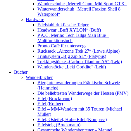
Wanderschuhe „Merrell Capra Mid Sport GTX“
Winterwanderschuh „Merrell Fraxion Shell 8
Waterproof“
Hardware
Edelstahltrinkflasche Telper
Headwear „Buff XYLON“ (Buff)
P.A.C. Merino Tech Jallga Mali Blue –
Multifunktionstuch
Pronto Café für unterwegs
Rucksack „Airzone Trek 27“ (Lowe Alpine)
Trinksystem „Big Zip SL“ (Platypus)
Trekkingstöcke „Carbon Titanium AS“ (Leki)
Wanderstöcke „Leki Corklite“ (Leki)
Bücher
Wanderbücher
Biergartenwanderungen Fränkische Schweiz
(Heinrichs)
Die beliebtesten Wanderwege der Hessen (PMV)
Eifel (Bruckmann)
Eifel (Rother)
Eifel – MM-Wandern mit 35 Touren (Michael
Müller)
Eifel, Osteifel, Hohe Eifel (Kompass)
Eifelsteig (Bruckmann)
Gesammelte Wanderabenteuer – Manuel