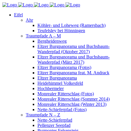
Eifel
Ahr
Köhler- und Loheweg (Ramersbach)
Teufelsley bei Hönningen
Traumpfade A – M
Bergheidenweg
Eltzer Burgpanorama und Buchsbaum-
Wanderpfad (Oktober 2017)
Eltzer Burgpanorama und Buchsbaum-
Wanderpfad (März 2017)
Eltzer Burgpanorama (Fotos)
Eltzer Burgpanorama feat. M. Andrack
Eltzer Burgpanorama
Heidehimmel Volkesfeld
Hochbermeler
Monrealer Ritterschlag (Fotos)
Monrealer Ritterschlag (Sommer 2014)
Monrealer Ritterschlag (Winter 2013)
Nette-Schieferpfad (Fotos)
Traumpfade N – Z
Nette-Schieferpfad
Pellenzer Seepfad
Pyrmonter Felsensteig