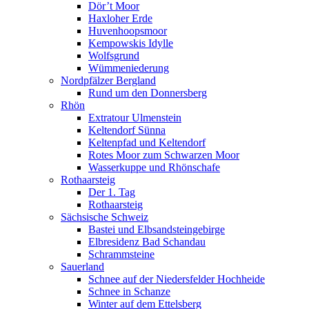
Dör’t Moor
Haxloher Erde
Huvenhoopsmoor
Kempowskis Idylle
Wolfsgrund
Wümmeniederung
Nordpfälzer Bergland
Rund um den Donnersberg
Rhön
Extratour Ulmenstein
Keltendorf Sünna
Keltenpfad und Keltendorf
Rotes Moor zum Schwarzen Moor
Wasserkuppe und Rhönschafe
Rothaarsteig
Der 1. Tag
Rothaarsteig
Sächsische Schweiz
Bastei und Elbsandsteingebirge
Elbresidenz Bad Schandau
Schrammsteine
Sauerland
Schnee auf der Niedersfelder Hochheide
Schnee in Schanze
Winter auf dem Ettelsberg