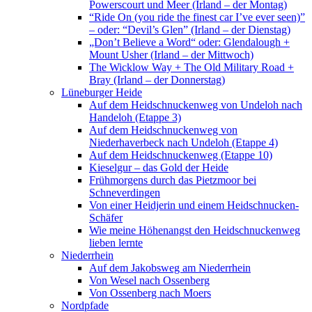
Powerscourt und Meer (Irland – der Montag)
“Ride On (you ride the finest car I’ve ever seen)”
– oder: “Devil’s Glen” (Irland – der Dienstag)
„Don’t Believe a Word“ oder: Glendalough +
Mount Usher (Irland – der Mittwoch)
The Wicklow Way + The Old Military Road +
Bray (Irland – der Donnerstag)
Lüneburger Heide
Auf dem Heidschnuckenweg von Undeloh nach
Handeloh (Etappe 3)
Auf dem Heidschnuckenweg von
Niederhaverbeck nach Undeloh (Etappe 4)
Auf dem Heidschnuckenweg (Etappe 10)
Kieselgur – das Gold der Heide
Frühmorgens durch das Pietzmoor bei
Schneverdingen
Von einer Heidjerin und einem Heidschnucken-
Schäfer
Wie meine Höhenangst den Heidschnuckenweg
lieben lernte
Niederrhein
Auf dem Jakobsweg am Niederrhein
Von Wesel nach Ossenberg
Von Ossenberg nach Moers
Nordpfade