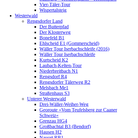
Vier-Täler-Tour
Wispertalsteig
Westerwald
Rengsdorfer Land
Der Butterpfad
Der Klosterweg
Bonefeld B1
Ehlscheid E1 (Gommerscheid)
Wäller Tour Iserbachschleife (2016)
Wäller Tour Iserbachschleife
Kurtscheid K2
Laubach-Kelten-Tour
Niederbreitbach N1
Rengsdorf R4
Rengsdorfer Tälerweg R2
Melsbach Me1
Straßenhaus S3
Unterer Westerwald
Drei-Wäller-Weiher-Weg
Georoute »Vom Teufelsberg zur Caaner
Schweiz«
Grenzau HG4
Großbachtal B3 (Bendorf)
Hausen H2
Nauort RB1