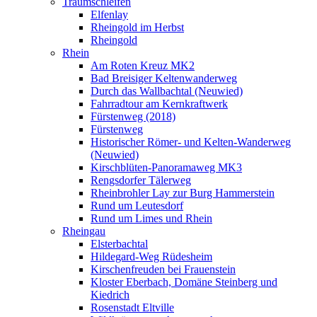
Traumschleifen
Elfenlay
Rheingold im Herbst
Rheingold
Rhein
Am Roten Kreuz MK2
Bad Breisiger Keltenwanderweg
Durch das Wallbachtal (Neuwied)
Fahrradtour am Kernkraftwerk
Fürstenweg (2018)
Fürstenweg
Historischer Römer- und Kelten-Wanderweg
(Neuwied)
Kirschblüten-Panoramaweg MK3
Rengsdorfer Tälerweg
Rheinbrohler Lay zur Burg Hammerstein
Rund um Leutesdorf
Rund um Limes und Rhein
Rheingau
Elsterbachtal
Hildegard-Weg Rüdesheim
Kirschenfreuden bei Frauenstein
Kloster Eberbach, Domäne Steinberg und
Kiedrich
Rosenstadt Eltville