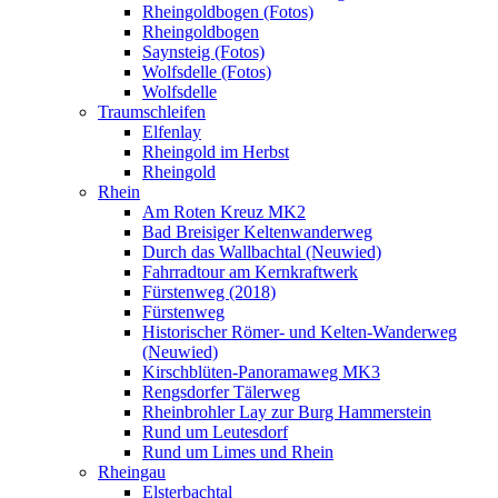
Rheingoldbogen (Fotos)
Rheingoldbogen
Saynsteig (Fotos)
Wolfsdelle (Fotos)
Wolfsdelle
Traumschleifen
Elfenlay
Rheingold im Herbst
Rheingold
Rhein
Am Roten Kreuz MK2
Bad Breisiger Keltenwanderweg
Durch das Wallbachtal (Neuwied)
Fahrradtour am Kernkraftwerk
Fürstenweg (2018)
Fürstenweg
Historischer Römer- und Kelten-Wanderweg
(Neuwied)
Kirschblüten-Panoramaweg MK3
Rengsdorfer Tälerweg
Rheinbrohler Lay zur Burg Hammerstein
Rund um Leutesdorf
Rund um Limes und Rhein
Rheingau
Elsterbachtal