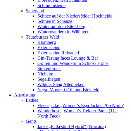
Elbresidenz Bad Schandau
Schrammsteine
Sauerland
Schnee auf der Niedersfelder Hochheide
Schnee in Schanze
Winter auf dem Ettelsberg
Winterwandern in Willingen
Teutoburger Wald
Blomberg
Externsteine
Externsteine Reloaded
Gin-Tasting faces Lounge & Bar
Golfen und Wandern in Schloss Holte-
Stukenbrock
Nieheim
Segelfliegen
Wildnis-Steig Altenbeken
Yoga, Moore, GOP und Bielefeld
Ausrüstung
Ladies
Fleecejacke „Women‘s Esja Jacket“ (66 North)
Wanderhose „Women’s Trekker Pant“ (The
North Face)
Gents
Jacke „Falkestind Hybrid“ (Norrøna)