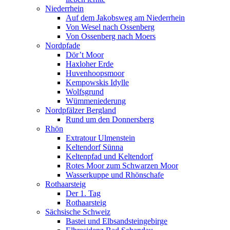
Niederrhein
Auf dem Jakobsweg am Niederrhein
Von Wesel nach Ossenberg
Von Ossenberg nach Moers
Nordpfade
Dör’t Moor
Haxloher Erde
Huvenhoopsmoor
Kempowskis Idylle
Wolfsgrund
Wümmeniederung
Nordpfälzer Bergland
Rund um den Donnersberg
Rhön
Extratour Ulmenstein
Keltendorf Sünna
Keltenpfad und Keltendorf
Rotes Moor zum Schwarzen Moor
Wasserkuppe und Rhönschafe
Rothaarsteig
Der 1. Tag
Rothaarsteig
Sächsische Schweiz
Bastei und Elbsandsteingebirge