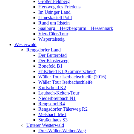
Großer Feldberg
Herzweg des Friedens
Im Usinger Land
Limeskastell Pohl
Rund um Idstein
Saalburg – Herzbergturm – Hessenpark
Vier-Täler-Tour
Wispertalsteig
Westerwald
Rengsdorfer Land
Der Butterpfad
Der Klosterweg
Bonefeld B1
Ehlscheid E1 (Gommerscheid)
Wäller Tour Iserbachschleife (2016)
Wäller Tour Iserbachschleife
Kurtscheid K2
Laubach-Kelten-Tour
Niederbreitbach N1
Rengsdorf R4
Rengsdorfer Tälerweg R2
Melsbach Me1
Straßenhaus S3
Unterer Westerwald
Drei-Wäller-Weiher-Weg