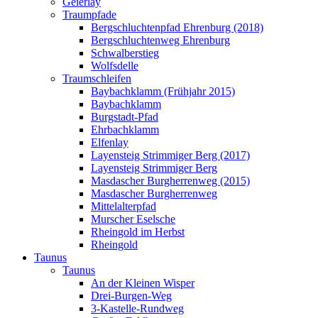
Geierlay
Traumpfade
Bergschluchtenpfad Ehrenburg (2018)
Bergschluchtenweg Ehrenburg
Schwalberstieg
Wolfsdelle
Traumschleifen
Baybachklamm (Frühjahr 2015)
Baybachklamm
Burgstadt-Pfad
Ehrbachklamm
Elfenlay
Layensteig Strimmiger Berg (2017)
Layensteig Strimmiger Berg
Masdascher Burgherrenweg (2015)
Masdascher Burgherrenweg
Mittelalterpfad
Murscher Eselsche
Rheingold im Herbst
Rheingold
Taunus
Taunus
An der Kleinen Wisper
Drei-Burgen-Weg
3-Kastelle-Rundweg