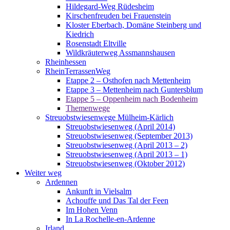
Hildegard-Weg Rüdesheim
Kirschenfreuden bei Frauenstein
Kloster Eberbach, Domäne Steinberg und
Kiedrich
Rosenstadt Eltville
Wildkräuterweg Assmannshausen
Rheinhessen
RheinTerrassenWeg
Etappe 2 – Osthofen nach Mettenheim
Etappe 3 – Mettenheim nach Guntersblum
Etappe 5 – Oppenheim nach Bodenheim
Themenwege
Streuobstwiesenwege Mülheim-Kärlich
Streuobstwiesenweg (April 2014)
Streuobstwiesenweg (September 2013)
Streuobstwiesenweg (April 2013 – 2)
Streuobstwiesenweg (April 2013 – 1)
Streuobstwiesenweg (Oktober 2012)
Weiter weg
Ardennen
Ankunft in Vielsalm
Achouffe und Das Tal der Feen
Im Hohen Venn
In La Rochelle-en-Ardenne
Irland