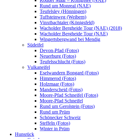
Rodder Maar – Königssee (NAE)
Rund um Monreal (NAE)
Teufelsley (Hönningen)
Tuffsteinweg (Weibern)
Vinxtbachtaler (Königsfeld)
Wacholder Bergheide Tour (NAE) (2018)
Wacholder Bergheide Tour (NAE)
Wingertsbergwand bei Mendig
Südeifel
Devon-Pfad (Fotos)
Neuerburg (Fotos)
Teufelsschlucht (Fotos)
Vulkaneifel
Eselwandern Bongard (Fotos)
Himmerod (Fotos)
Holzmaar (Fotos)
Manderscheid (Fotos)
Moore-Pfad Schneifel (Fotos)
Moore-Pfad Schneifel
Rund um Gerolstein (Fotos)
Rund um Prüm
Schönecker Schweiz
Steffeln (Fotos)
Winter in Prüm
Hunsrück