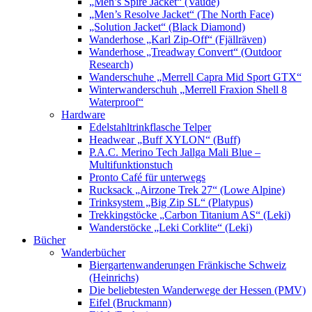
„Men’s Spire Jacket“ (Vaude)
„Men’s Resolve Jacket“ (The North Face)
„Solution Jacket“ (Black Diamond)
Wanderhose „Karl Zip-Off“ (Fjällräven)
Wanderhose „Treadway Convert“ (Outdoor
Research)
Wanderschuhe „Merrell Capra Mid Sport GTX“
Winterwanderschuh „Merrell Fraxion Shell 8
Waterproof“
Hardware
Edelstahltrinkflasche Telper
Headwear „Buff XYLON“ (Buff)
P.A.C. Merino Tech Jallga Mali Blue –
Multifunktionstuch
Pronto Café für unterwegs
Rucksack „Airzone Trek 27“ (Lowe Alpine)
Trinksystem „Big Zip SL“ (Platypus)
Trekkingstöcke „Carbon Titanium AS“ (Leki)
Wanderstöcke „Leki Corklite“ (Leki)
Bücher
Wanderbücher
Biergartenwanderungen Fränkische Schweiz
(Heinrichs)
Die beliebtesten Wanderwege der Hessen (PMV)
Eifel (Bruckmann)