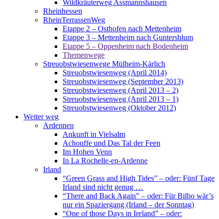
Wildkräuterweg Assmannshausen
Rheinhessen
RheinTerrassenWeg
Etappe 2 – Osthofen nach Mettenheim
Etappe 3 – Mettenheim nach Guntersblum
Etappe 5 – Oppenheim nach Bodenheim
Themenwege
Streuobstwiesenwege Mülheim-Kärlich
Streuobstwiesenweg (April 2014)
Streuobstwiesenweg (September 2013)
Streuobstwiesenweg (April 2013 – 2)
Streuobstwiesenweg (April 2013 – 1)
Streuobstwiesenweg (Oktober 2012)
Weiter weg
Ardennen
Ankunft in Vielsalm
Achouffe und Das Tal der Feen
Im Hohen Venn
In La Rochelle-en-Ardenne
Irland
“Green Grass and High Tides” – oder: Fünf Tage
Irland sind nicht genug …
“There and Back Again” – oder: Für Bilbo wär’s
nur ein Spaziergang (Irland – der Sonntag)
“One of those Days in Ireland” – oder: