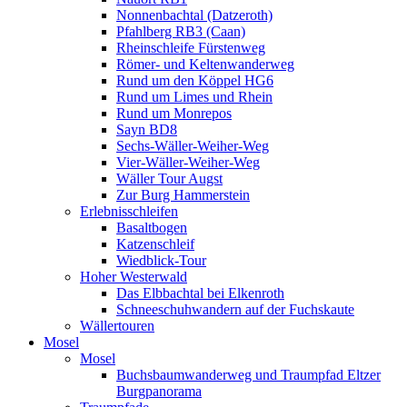
Nonnenbachtal (Datzeroth)
Pfahlberg RB3 (Caan)
Rheinschleife Fürstenweg
Römer- und Keltenwanderweg
Rund um den Köppel HG6
Rund um Limes und Rhein
Rund um Monrepos
Sayn BD8
Sechs-Wäller-Weiher-Weg
Vier-Wäller-Weiher-Weg
Wäller Tour Augst
Zur Burg Hammerstein
Erlebnisschleifen
Basaltbogen
Katzenschleif
Wiedblick-Tour
Hoher Westerwald
Das Elbbachtal bei Elkenroth
Schneeschuhwandern auf der Fuchskaute
Wällertouren
Mosel
Mosel
Buchsbaumwanderweg und Traumpfad Eltzer
Burgpanorama