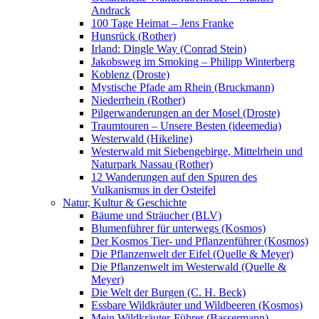
Andrack
100 Tage Heimat – Jens Franke
Hunsrück (Rother)
Irland: Dingle Way (Conrad Stein)
Jakobsweg im Smoking – Philipp Winterberg
Koblenz (Droste)
Mystische Pfade am Rhein (Bruckmann)
Niederrhein (Rother)
Pilgerwanderungen an der Mosel (Droste)
Traumtouren – Unsere Besten (ideemedia)
Westerwald (Hikeline)
Westerwald mit Siebengebirge, Mittelrhein und
Naturpark Nassau (Rother)
12 Wanderungen auf den Spuren des
Vulkanismus in der Osteifel
Natur, Kultur & Geschichte
Bäume und Sträucher (BLV)
Blumenführer für unterwegs (Kosmos)
Der Kosmos Tier- und Pflanzenführer (Kosmos)
Die Pflanzenwelt der Eifel (Quelle & Meyer)
Die Pflanzenwelt im Westerwald (Quelle &
Meyer)
Die Welt der Burgen (C. H. Beck)
Essbare Wildkräuter und Wildbeeren (Kosmos)
Mein Wildkräuter-Führer (Bassermann)