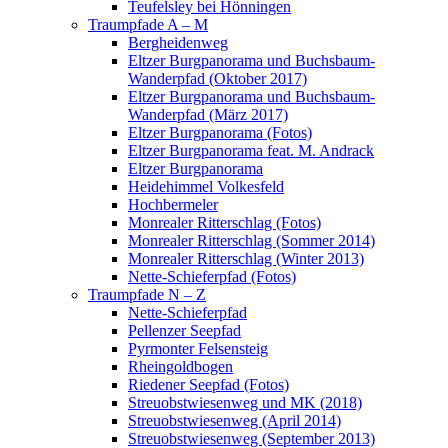
Teufelsley bei Hönningen
Traumpfade A – M
Bergheidenweg
Eltzer Burgpanorama und Buchsbaum-
Wanderpfad (Oktober 2017)
Eltzer Burgpanorama und Buchsbaum-
Wanderpfad (März 2017)
Eltzer Burgpanorama (Fotos)
Eltzer Burgpanorama feat. M. Andrack
Eltzer Burgpanorama
Heidehimmel Volkesfeld
Hochbermeler
Monrealer Ritterschlag (Fotos)
Monrealer Ritterschlag (Sommer 2014)
Monrealer Ritterschlag (Winter 2013)
Nette-Schieferpfad (Fotos)
Traumpfade N – Z
Nette-Schieferpfad
Pellenzer Seepfad
Pyrmonter Felsensteig
Rheingoldbogen
Riedener Seepfad (Fotos)
Streuobstwiesenweg und MK (2018)
Streuobstwiesenweg (April 2014)
Streuobstwiesenweg (September 2013)