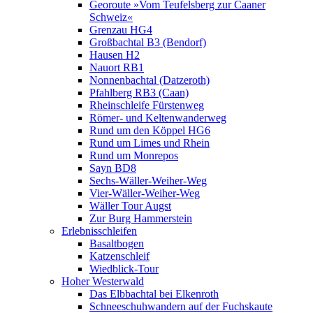
Georoute »Vom Teufelsberg zur Caaner
Schweiz«
Grenzau HG4
Großbachtal B3 (Bendorf)
Hausen H2
Nauort RB1
Nonnenbachtal (Datzeroth)
Pfahlberg RB3 (Caan)
Rheinschleife Fürstenweg
Römer- und Keltenwanderweg
Rund um den Köppel HG6
Rund um Limes und Rhein
Rund um Monrepos
Sayn BD8
Sechs-Wäller-Weiher-Weg
Vier-Wäller-Weiher-Weg
Wäller Tour Augst
Zur Burg Hammerstein
Erlebnisschleifen
Basaltbogen
Katzenschleif
Wiedblick-Tour
Hoher Westerwald
Das Elbbachtal bei Elkenroth
Schneeschuhwandern auf der Fuchskaute