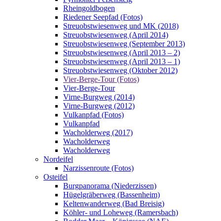
Rheingoldbogen
Riedener Seepfad (Fotos)
Streuobstwiesenweg und MK (2018)
Streuobstwiesenweg (April 2014)
Streuobstwiesenweg (September 2013)
Streuobstwiesenweg (April 2013 – 2)
Streuobstwiesenweg (April 2013 – 1)
Streuobstwiesenweg (Oktober 2012)
Vier-Berge-Tour (Fotos)
Vier-Berge-Tour
Virne-Burgweg (2014)
Virne-Burgweg (2012)
Vulkanpfad (Fotos)
Vulkanpfad
Wacholderweg (2017)
Wacholderweg
Wacholderweg
Nordeifel
Narzissenroute (Fotos)
Osteifel
Burgpanorama (Niederzissen)
Hügelgräberweg (Bassenheim)
Keltenwanderweg (Bad Breisig)
Köhler- und Loheweg (Ramersbach)