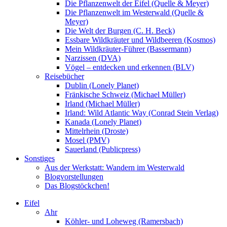
Die Pflanzenwelt der Eifel (Quelle & Meyer)
Die Pflanzenwelt im Westerwald (Quelle &
Meyer)
Die Welt der Burgen (C. H. Beck)
Essbare Wildkräuter und Wildbeeren (Kosmos)
Mein Wildkräuter-Führer (Bassermann)
Narzissen (DVA)
Vögel – entdecken und erkennen (BLV)
Reisebücher
Dublin (Lonely Planet)
Fränkische Schweiz (Michael Müller)
Irland (Michael Müller)
Irland: Wild Atlantic Way (Conrad Stein Verlag)
Kanada (Lonely Planet)
Mittelrhein (Droste)
Mosel (PMV)
Sauerland (Publicpress)
Sonstiges
Aus der Werkstatt: Wandern im Westerwald
Blogvorstellungen
Das Blogstöckchen!
Eifel
Ahr
Köhler- und Loheweg (Ramersbach)