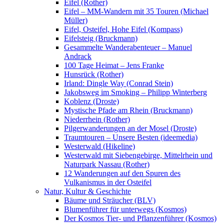
Eifel (Rother)
Eifel – MM-Wandern mit 35 Touren (Michael
Müller)
Eifel, Osteifel, Hohe Eifel (Kompass)
Eifelsteig (Bruckmann)
Gesammelte Wanderabenteuer – Manuel
Andrack
100 Tage Heimat – Jens Franke
Hunsrück (Rother)
Irland: Dingle Way (Conrad Stein)
Jakobsweg im Smoking – Philipp Winterberg
Koblenz (Droste)
Mystische Pfade am Rhein (Bruckmann)
Niederrhein (Rother)
Pilgerwanderungen an der Mosel (Droste)
Traumtouren – Unsere Besten (ideemedia)
Westerwald (Hikeline)
Westerwald mit Siebengebirge, Mittelrhein und
Naturpark Nassau (Rother)
12 Wanderungen auf den Spuren des
Vulkanismus in der Osteifel
Natur, Kultur & Geschichte
Bäume und Sträucher (BLV)
Blumenführer für unterwegs (Kosmos)
Der Kosmos Tier- und Pflanzenführer (Kosmos)