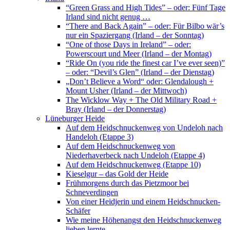
“Green Grass and High Tides” – oder: Fünf Tage
Irland sind nicht genug …
“There and Back Again” – oder: Für Bilbo wär’s
nur ein Spaziergang (Irland – der Sonntag)
“One of those Days in Ireland” – oder:
Powerscourt und Meer (Irland – der Montag)
“Ride On (you ride the finest car I’ve ever seen)”
– oder: “Devil’s Glen” (Irland – der Dienstag)
„Don’t Believe a Word“ oder: Glendalough +
Mount Usher (Irland – der Mittwoch)
The Wicklow Way + The Old Military Road +
Bray (Irland – der Donnerstag)
Lüneburger Heide
Auf dem Heidschnuckenweg von Undeloh nach
Handeloh (Etappe 3)
Auf dem Heidschnuckenweg von
Niederhaverbeck nach Undeloh (Etappe 4)
Auf dem Heidschnuckenweg (Etappe 10)
Kieselgur – das Gold der Heide
Frühmorgens durch das Pietzmoor bei
Schneverdingen
Von einer Heidjerin und einem Heidschnucken-
Schäfer
Wie meine Höhenangst den Heidschnuckenweg
lieben lernte