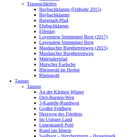
Traumschleifen
Baybachklamm (Frühjahr 2015)
Baybachklamm
Burgstadt-Pfad
Ehrbachklamm
Elfenlay
Layensteig Strimmiger Berg (2017)
Layensteig Strimmiger Berg
Masdascher Burgherrenweg (2015)
Masdascher Burgherrenweg
Mittelalterpfad
Murscher Eselsche
Rheingold im Herbst
Rheingold
Taunus
Taunus
An der Kleinen Wisper
Drei-Burgen-Weg
3-Kastelle-Rundweg
Großer Feldberg
Herzweg des Friedens
Im Usinger Land
Limeskastell Pohl
Rund um Idstein
Saalburg – Herzbergturm – Hessenpark