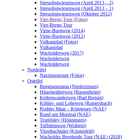
Streuobstwiesenweg (April 2013 – 2)
Streuobstwiesenweg (April 2013 – 1)
Streuobstwiesenweg (Oktober 2012)
Vier-Berge-Tour (Fotos)
Vier-Berge-Tour
Virne-Burgweg (2014)
Virne-Burgweg (2012)
Vulkanpfad (Fotos)
Vulkanpfad
Wacholderweg (2017)
Wacholderweg
Wacholderweg
Nordeifel
Narzissenroute (Fotos)
Osteifel
Burgpanorama (Niederzissen)
Hügelgräberweg (Bassenheim)
Keltenwanderweg (Bad Breisig)
Köhler- und Loheweg (Ramersbach)
Rodder Maar – Königssee (NAE)
Rund um Monreal (NAE)
Teufelsley (Hönningen)
Tuffsteinweg (Weibern)
Vinxtbachtaler (Königsfeld)
Wacholder Bergheide Tour (NAE) (2018)