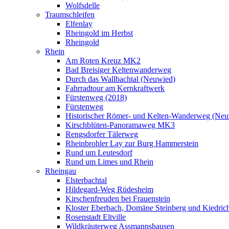
Wolfsdelle
Traumschleifen
Elfenlay
Rheingold im Herbst
Rheingold
Rhein
Am Roten Kreuz MK2
Bad Breisiger Keltenwanderweg
Durch das Wallbachtal (Neuwied)
Fahrradtour am Kernkraftwerk
Fürstenweg (2018)
Fürstenweg
Historischer Römer- und Kelten-Wanderweg (Neu
Kirschblüten-Panoramaweg MK3
Rengsdorfer Tälerweg
Rheinbrohler Lay zur Burg Hammerstein
Rund um Leutesdorf
Rund um Limes und Rhein
Rheingau
Elsterbachtal
Hildegard-Weg Rüdesheim
Kirschenfreuden bei Frauenstein
Kloster Eberbach, Domäne Steinberg und Kiedric
Rosenstadt Eltville
Wildkräuterweg Assmannshausen