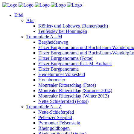
Eifel
Ahr
Köhler- und Loheweg (Ramersbach)
Teufelsley bei Hönningen
Traumpfade A – M
Bergheidenweg
Eltzer Burgpanorama und Buchsbaum-Wanderpfad
Eltzer Burgpanorama und Buchsbaum-Wanderpfad
Eltzer Burgpanorama (Fotos)
Eltzer Burgpanorama feat. M. Andrack
Eltzer Burgpanorama
Heidehimmel Volkesfeld
Hochbermeler
Monrealer Ritterschlag (Fotos)
Monrealer Ritterschlag (Sommer 2014)
Monrealer Ritterschlag (Winter 2013)
Nette-Schieferpfad (Fotos)
Traumpfade N – Z
Nette-Schieferpfad
Pellenzer Seepfad
Pyrmonter Felsensteig
Rheingoldbogen
Riedener Seepfad (Fotos)