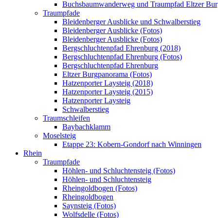
Buchsbaumwanderweg und Traumpfad Eltzer Bu
Traumpfade
Bleidenberger Ausblicke und Schwalberstieg
Bleidenberger Ausblicke (Fotos)
Bleidenberger Ausblicke (Fotos)
Bergschluchtenpfad Ehrenburg (2018)
Bergschluchtenpfad Ehrenburg (Fotos)
Bergschluchtenpfad Ehrenburg
Eltzer Burgpanorama (Fotos)
Hatzenporter Laysteig (2018)
Hatzenporter Laysteig (2015)
Hatzenporter Laysteig
Schwalberstieg
Traumschleifen
Baybachklamm
Moselsteig
Etappe 23: Kobern-Gondorf nach Winningen
Rhein
Traumpfade
Höhlen- und Schluchtensteig (Fotos)
Höhlen- und Schluchtensteig
Rheingoldbogen (Fotos)
Rheingoldbogen
Saynsteig (Fotos)
Wolfsdelle (Fotos)