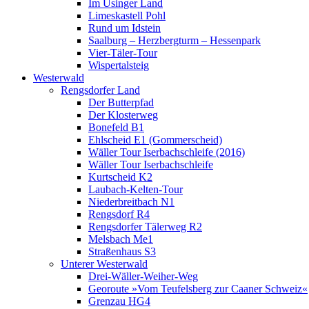
Im Usinger Land
Limeskastell Pohl
Rund um Idstein
Saalburg – Herzbergturm – Hessenpark
Vier-Täler-Tour
Wispertalsteig
Westerwald
Rengsdorfer Land
Der Butterpfad
Der Klosterweg
Bonefeld B1
Ehlscheid E1 (Gommerscheid)
Wäller Tour Iserbachschleife (2016)
Wäller Tour Iserbachschleife
Kurtscheid K2
Laubach-Kelten-Tour
Niederbreitbach N1
Rengsdorf R4
Rengsdorfer Tälerweg R2
Melsbach Me1
Straßenhaus S3
Unterer Westerwald
Drei-Wäller-Weiher-Weg
Georoute »Vom Teufelsberg zur Caaner Schweiz«
Grenzau HG4