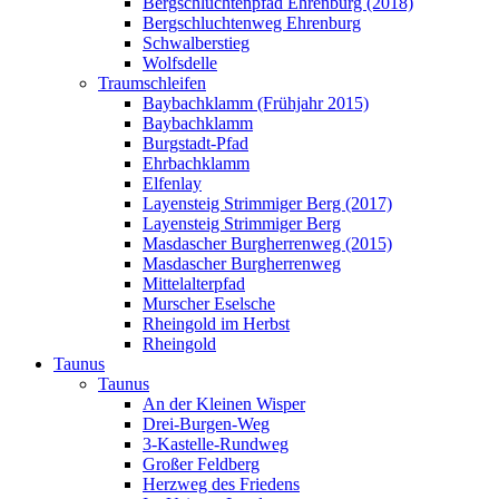
Bergschluchtenpfad Ehrenburg (2018)
Bergschluchtenweg Ehrenburg
Schwalberstieg
Wolfsdelle
Traumschleifen
Baybachklamm (Frühjahr 2015)
Baybachklamm
Burgstadt-Pfad
Ehrbachklamm
Elfenlay
Layensteig Strimmiger Berg (2017)
Layensteig Strimmiger Berg
Masdascher Burgherrenweg (2015)
Masdascher Burgherrenweg
Mittelalterpfad
Murscher Eselsche
Rheingold im Herbst
Rheingold
Taunus
Taunus
An der Kleinen Wisper
Drei-Burgen-Weg
3-Kastelle-Rundweg
Großer Feldberg
Herzweg des Friedens