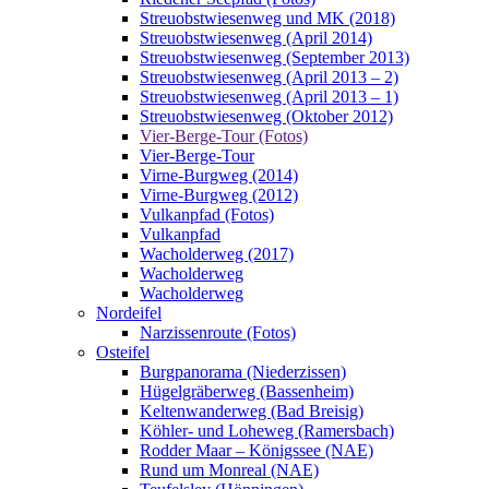
Streuobstwiesenweg und MK (2018)
Streuobstwiesenweg (April 2014)
Streuobstwiesenweg (September 2013)
Streuobstwiesenweg (April 2013 – 2)
Streuobstwiesenweg (April 2013 – 1)
Streuobstwiesenweg (Oktober 2012)
Vier-Berge-Tour (Fotos)
Vier-Berge-Tour
Virne-Burgweg (2014)
Virne-Burgweg (2012)
Vulkanpfad (Fotos)
Vulkanpfad
Wacholderweg (2017)
Wacholderweg
Wacholderweg
Nordeifel
Narzissenroute (Fotos)
Osteifel
Burgpanorama (Niederzissen)
Hügelgräberweg (Bassenheim)
Keltenwanderweg (Bad Breisig)
Köhler- und Loheweg (Ramersbach)
Rodder Maar – Königssee (NAE)
Rund um Monreal (NAE)