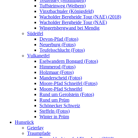
Teufelsley (Hönningen)
Tuffsteinweg (Weibern)
Vinxtbachtaler (Königsfeld)
Wacholder Bergheide Tour (NAE) (2018)
Wacholder Bergheide Tour (NAE)
Wingertsbergwand bei Mendig
Südeifel
Devon-Pfad (Fotos)
Neuerburg (Fotos)
Teufelsschlucht (Fotos)
Vulkaneifel
Eselwandern Bongard (Fotos)
Himmerod (Fotos)
Holzmaar (Fotos)
Manderscheid (Fotos)
Moore-Pfad Schneifel (Fotos)
Moore-Pfad Schneifel
Rund um Gerolstein (Fotos)
Rund um Prüm
Schönecker Schweiz
Steffeln (Fotos)
Winter in Prüm
Hunsrück
Geierlay
Traumpfade