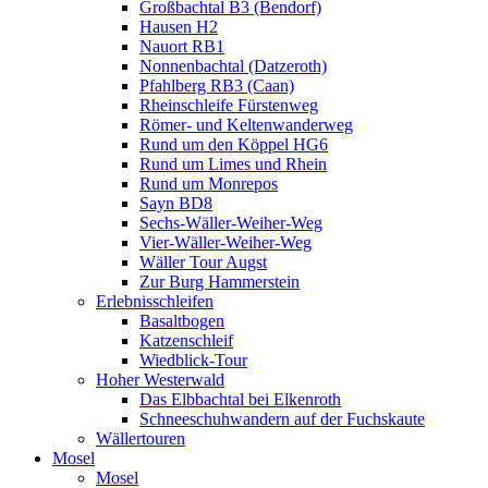
Großbachtal B3 (Bendorf)
Hausen H2
Nauort RB1
Nonnenbachtal (Datzeroth)
Pfahlberg RB3 (Caan)
Rheinschleife Fürstenweg
Römer- und Keltenwanderweg
Rund um den Köppel HG6
Rund um Limes und Rhein
Rund um Monrepos
Sayn BD8
Sechs-Wäller-Weiher-Weg
Vier-Wäller-Weiher-Weg
Wäller Tour Augst
Zur Burg Hammerstein
Erlebnisschleifen
Basaltbogen
Katzenschleif
Wiedblick-Tour
Hoher Westerwald
Das Elbbachtal bei Elkenroth
Schneeschuhwandern auf der Fuchskaute
Wällertouren
Mosel
Mosel