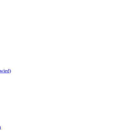
wied)
h