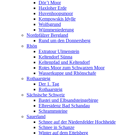
Dör’t Moor
Haxloher Erde
Huvenhoopsmoor
Kempowskis Idylle
Wolfsgrund
Wümmeniederung
Nordpfälzer Bergland
Rund um den Donnersberg
Rhön
Extratour Ulmenstein
Keltendorf Sünna
Keltenpfad und Keltendorf
Rotes Moor zum Schwarzen Moor
Wasserkuppe und Rhönschafe
Rothaarsteig
Der 1. Tag
Rothaarsteig
Sächsische Schweiz
Bastei und Elbsandsteingebirge
Elbresidenz Bad Schandau
Schrammsteine
Sauerland
Schnee auf der Niedersfelder Hochheide
Schnee in Schanze
Winter auf dem Ettelsberg