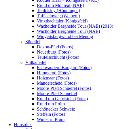
Rodder Maar – Königssee (NAE)
Rund um Monreal (NAE)
Teufelsley (Hönningen)
Tuffsteinweg (Weibern)
Vinxtbachtaler (Königsfeld)
Wacholder Bergheide Tour (NAE) (2018)
Wacholder Bergheide Tour (NAE)
Wingertsbergwand bei Mendig
Südeifel
Devon-Pfad (Fotos)
Neuerburg (Fotos)
Teufelsschlucht (Fotos)
Vulkaneifel
Eselwandern Bongard (Fotos)
Himmerod (Fotos)
Holzmaar (Fotos)
Manderscheid (Fotos)
Moore-Pfad Schneifel (Fotos)
Moore-Pfad Schneifel
Rund um Gerolstein (Fotos)
Rund um Prüm
Schönecker Schweiz
Steffeln (Fotos)
Winter in Prüm
Hunsrück