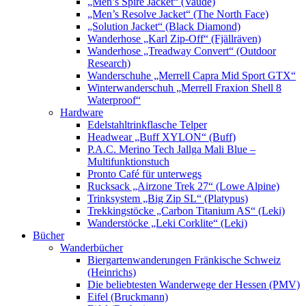
„Men’s Spire Jacket“ (Vaude)
„Men’s Resolve Jacket“ (The North Face)
„Solution Jacket“ (Black Diamond)
Wanderhose „Karl Zip-Off“ (Fjällräven)
Wanderhose „Treadway Convert“ (Outdoor
Research)
Wanderschuhe „Merrell Capra Mid Sport GTX“
Winterwanderschuh „Merrell Fraxion Shell 8
Waterproof“
Hardware
Edelstahltrinkflasche Telper
Headwear „Buff XYLON“ (Buff)
P.A.C. Merino Tech Jallga Mali Blue –
Multifunktionstuch
Pronto Café für unterwegs
Rucksack „Airzone Trek 27“ (Lowe Alpine)
Trinksystem „Big Zip SL“ (Platypus)
Trekkingstöcke „Carbon Titanium AS“ (Leki)
Wanderstöcke „Leki Corklite“ (Leki)
Bücher
Wanderbücher
Biergartenwanderungen Fränkische Schweiz
(Heinrichs)
Die beliebtesten Wanderwege der Hessen (PMV)
Eifel (Bruckmann)