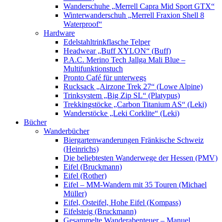
Wanderschuhe „Merrell Capra Mid Sport GTX“
Winterwanderschuh „Merrell Fraxion Shell 8
Waterproof“
Hardware
Edelstahltrinkflasche Telper
Headwear „Buff XYLON“ (Buff)
P.A.C. Merino Tech Jallga Mali Blue –
Multifunktionstuch
Pronto Café für unterwegs
Rucksack „Airzone Trek 27“ (Lowe Alpine)
Trinksystem „Big Zip SL“ (Platypus)
Trekkingstöcke „Carbon Titanium AS“ (Leki)
Wanderstöcke „Leki Corklite“ (Leki)
Bücher
Wanderbücher
Biergartenwanderungen Fränkische Schweiz
(Heinrichs)
Die beliebtesten Wanderwege der Hessen (PMV)
Eifel (Bruckmann)
Eifel (Rother)
Eifel – MM-Wandern mit 35 Touren (Michael
Müller)
Eifel, Osteifel, Hohe Eifel (Kompass)
Eifelsteig (Bruckmann)
Gesammelte Wanderabenteuer – Manuel