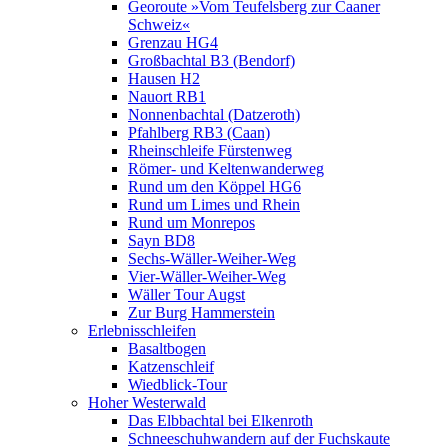
Georoute »Vom Teufelsberg zur Caaner
Schweiz«
Grenzau HG4
Großbachtal B3 (Bendorf)
Hausen H2
Nauort RB1
Nonnenbachtal (Datzeroth)
Pfahlberg RB3 (Caan)
Rheinschleife Fürstenweg
Römer- und Keltenwanderweg
Rund um den Köppel HG6
Rund um Limes und Rhein
Rund um Monrepos
Sayn BD8
Sechs-Wäller-Weiher-Weg
Vier-Wäller-Weiher-Weg
Wäller Tour Augst
Zur Burg Hammerstein
Erlebnisschleifen
Basaltbogen
Katzenschleif
Wiedblick-Tour
Hoher Westerwald
Das Elbbachtal bei Elkenroth
Schneeschuhwandern auf der Fuchskaute