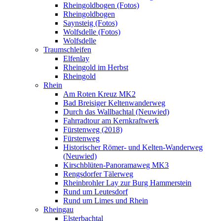
Rheingoldbogen (Fotos)
Rheingoldbogen
Saynsteig (Fotos)
Wolfsdelle (Fotos)
Wolfsdelle
Traumschleifen
Elfenlay
Rheingold im Herbst
Rheingold
Rhein
Am Roten Kreuz MK2
Bad Breisiger Keltenwanderweg
Durch das Wallbachtal (Neuwied)
Fahrradtour am Kernkraftwerk
Fürstenweg (2018)
Fürstenweg
Historischer Römer- und Kelten-Wanderweg
(Neuwied)
Kirschblüten-Panoramaweg MK3
Rengsdorfer Tälerweg
Rheinbrohler Lay zur Burg Hammerstein
Rund um Leutesdorf
Rund um Limes und Rhein
Rheingau
Elsterbachtal