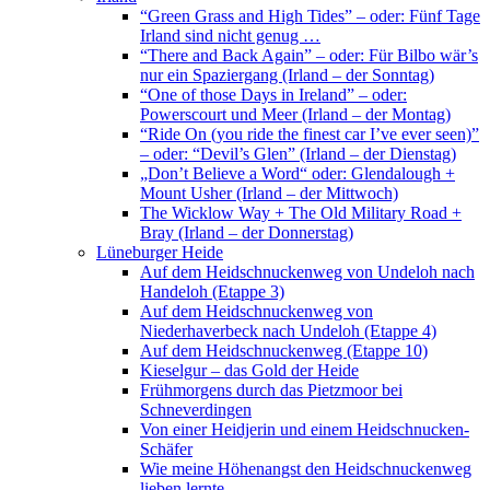
“Green Grass and High Tides” – oder: Fünf Tage
Irland sind nicht genug …
“There and Back Again” – oder: Für Bilbo wär’s
nur ein Spaziergang (Irland – der Sonntag)
“One of those Days in Ireland” – oder:
Powerscourt und Meer (Irland – der Montag)
“Ride On (you ride the finest car I’ve ever seen)”
– oder: “Devil’s Glen” (Irland – der Dienstag)
„Don’t Believe a Word“ oder: Glendalough +
Mount Usher (Irland – der Mittwoch)
The Wicklow Way + The Old Military Road +
Bray (Irland – der Donnerstag)
Lüneburger Heide
Auf dem Heidschnuckenweg von Undeloh nach
Handeloh (Etappe 3)
Auf dem Heidschnuckenweg von
Niederhaverbeck nach Undeloh (Etappe 4)
Auf dem Heidschnuckenweg (Etappe 10)
Kieselgur – das Gold der Heide
Frühmorgens durch das Pietzmoor bei
Schneverdingen
Von einer Heidjerin und einem Heidschnucken-
Schäfer
Wie meine Höhenangst den Heidschnuckenweg
lieben lernte