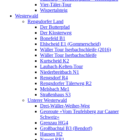
Vier-Täler-Tour
Wispertalsteig
Westerwald
Rengsdorfer Land
Der Butterpfad
Der Klosterweg
Bonefeld B1
Ehlscheid E1 (Gommerscheid)
Wäller Tour Iserbachschleife (2016)
Wäller Tour Iserbachschleife
Kurtscheid K2
Laubach-Kelten-Tour
Niederbreitbach N1
Rengsdorf R4
Rengsdorfer Tälerweg R2
Melsbach Me1
Straßenhaus S3
Unterer Westerwald
Drei-Wäller-Weiher-Weg
Georoute »Vom Teufelsberg zur Caaner
Schweiz«
Grenzau HG4
Großbachtal B3 (Bendorf)
Hausen H2
Nauort RB1