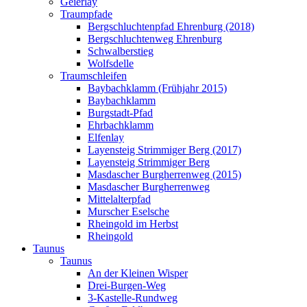
Geierlay
Traumpfade
Bergschluchtenpfad Ehrenburg (2018)
Bergschluchtenweg Ehrenburg
Schwalberstieg
Wolfsdelle
Traumschleifen
Baybachklamm (Frühjahr 2015)
Baybachklamm
Burgstadt-Pfad
Ehrbachklamm
Elfenlay
Layensteig Strimmiger Berg (2017)
Layensteig Strimmiger Berg
Masdascher Burgherrenweg (2015)
Masdascher Burgherrenweg
Mittelalterpfad
Murscher Eselsche
Rheingold im Herbst
Rheingold
Taunus
Taunus
An der Kleinen Wisper
Drei-Burgen-Weg
3-Kastelle-Rundweg