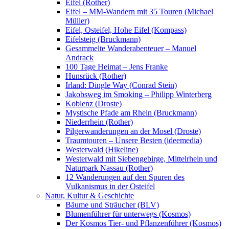
Eifel (Rother)
Eifel – MM-Wandern mit 35 Touren (Michael
Müller)
Eifel, Osteifel, Hohe Eifel (Kompass)
Eifelsteig (Bruckmann)
Gesammelte Wanderabenteuer – Manuel
Andrack
100 Tage Heimat – Jens Franke
Hunsrück (Rother)
Irland: Dingle Way (Conrad Stein)
Jakobsweg im Smoking – Philipp Winterberg
Koblenz (Droste)
Mystische Pfade am Rhein (Bruckmann)
Niederrhein (Rother)
Pilgerwanderungen an der Mosel (Droste)
Traumtouren – Unsere Besten (ideemedia)
Westerwald (Hikeline)
Westerwald mit Siebengebirge, Mittelrhein und
Naturpark Nassau (Rother)
12 Wanderungen auf den Spuren des
Vulkanismus in der Osteifel
Natur, Kultur & Geschichte
Bäume und Sträucher (BLV)
Blumenführer für unterwegs (Kosmos)
Der Kosmos Tier- und Pflanzenführer (Kosmos)