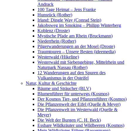
Andrack
100 Tage Heimat – Jens Franke
Hunsrück (Rother)
Irland: Dingle Way (Conrad Stein)
Jakobsweg im Smoking – Philipp Winterberg
Koblenz (Droste)
Mystische Pfade am Rhein (Bruckmann)
Niederrhein (Rother)
Pilgerwanderungen an der Mosel (Droste)
Traumtouren – Unsere Besten (ideemedia)
Westerwald (Hikeline)
Westerwald mit Siebengebirge, Mittelrhein und
Naturpark Nassau (Rother)
12 Wanderungen auf den Spuren des
Vulkanismus in der Osteifel
Natur, Kultur & Geschichte
Bäume und Sträucher (BLV)
Blumenführer für unterwegs (Kosmos)
Der Kosmos Tier- und Pflanzenführer (Kosmos)
Die Pflanzenwelt der Eifel (Quelle & Meyer)
Die Pflanzenwelt im Westerwald (Quelle &
Meyer)
Die Welt der Burgen (C. H. Beck)
Essbare Wildkräuter und Wildbeeren (Kosmos)
Mein Wildkräuter-Führer (Bassermann)