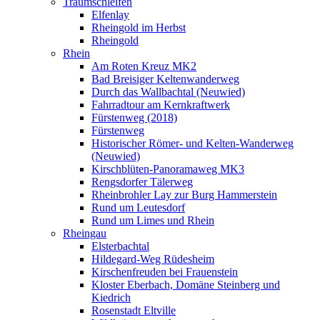
Traumschleifen
Elfenlay
Rheingold im Herbst
Rheingold
Rhein
Am Roten Kreuz MK2
Bad Breisiger Keltenwanderweg
Durch das Wallbachtal (Neuwied)
Fahrradtour am Kernkraftwerk
Fürstenweg (2018)
Fürstenweg
Historischer Römer- und Kelten-Wanderweg
(Neuwied)
Kirschblüten-Panoramaweg MK3
Rengsdorfer Tälerweg
Rheinbrohler Lay zur Burg Hammerstein
Rund um Leutesdorf
Rund um Limes und Rhein
Rheingau
Elsterbachtal
Hildegard-Weg Rüdesheim
Kirschenfreuden bei Frauenstein
Kloster Eberbach, Domäne Steinberg und
Kiedrich
Rosenstadt Eltville