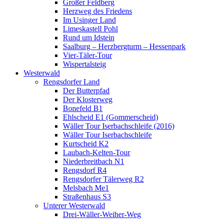
Großer Feldberg
Herzweg des Friedens
Im Usinger Land
Limeskastell Pohl
Rund um Idstein
Saalburg – Herzbergturm – Hessenpark
Vier-Täler-Tour
Wispertalsteig
Westerwald
Rengsdorfer Land
Der Butterpfad
Der Klosterweg
Bonefeld B1
Ehlscheid E1 (Gommerscheid)
Wäller Tour Iserbachschleife (2016)
Wäller Tour Iserbachschleife
Kurtscheid K2
Laubach-Kelten-Tour
Niederbreitbach N1
Rengsdorf R4
Rengsdorfer Tälerweg R2
Melsbach Me1
Straßenhaus S3
Unterer Westerwald
Drei-Wäller-Weiher-Weg