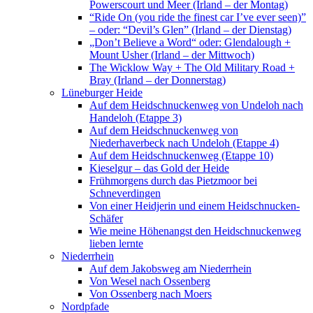
Powerscourt und Meer (Irland – der Montag)
“Ride On (you ride the finest car I’ve ever seen)”
– oder: “Devil’s Glen” (Irland – der Dienstag)
„Don’t Believe a Word“ oder: Glendalough +
Mount Usher (Irland – der Mittwoch)
The Wicklow Way + The Old Military Road +
Bray (Irland – der Donnerstag)
Lüneburger Heide
Auf dem Heidschnuckenweg von Undeloh nach
Handeloh (Etappe 3)
Auf dem Heidschnuckenweg von
Niederhaverbeck nach Undeloh (Etappe 4)
Auf dem Heidschnuckenweg (Etappe 10)
Kieselgur – das Gold der Heide
Frühmorgens durch das Pietzmoor bei
Schneverdingen
Von einer Heidjerin und einem Heidschnucken-
Schäfer
Wie meine Höhenangst den Heidschnuckenweg
lieben lernte
Niederrhein
Auf dem Jakobsweg am Niederrhein
Von Wesel nach Ossenberg
Von Ossenberg nach Moers
Nordpfade