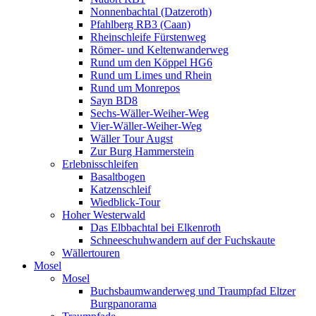
Nonnenbachtal (Datzeroth)
Pfahlberg RB3 (Caan)
Rheinschleife Fürstenweg
Römer- und Keltenwanderweg
Rund um den Köppel HG6
Rund um Limes und Rhein
Rund um Monrepos
Sayn BD8
Sechs-Wäller-Weiher-Weg
Vier-Wäller-Weiher-Weg
Wäller Tour Augst
Zur Burg Hammerstein
Erlebnisschleifen
Basaltbogen
Katzenschleif
Wiedblick-Tour
Hoher Westerwald
Das Elbbachtal bei Elkenroth
Schneeschuhwandern auf der Fuchskaute
Wällertouren
Mosel
Mosel
Buchsbaumwanderweg und Traumpfad Eltzer
Burgpanorama