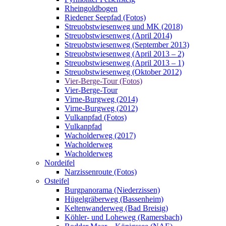
Rheingoldbogen
Riedener Seepfad (Fotos)
Streuobstwiesenweg und MK (2018)
Streuobstwiesenweg (April 2014)
Streuobstwiesenweg (September 2013)
Streuobstwiesenweg (April 2013 – 2)
Streuobstwiesenweg (April 2013 – 1)
Streuobstwiesenweg (Oktober 2012)
Vier-Berge-Tour (Fotos)
Vier-Berge-Tour
Virne-Burgweg (2014)
Virne-Burgweg (2012)
Vulkanpfad (Fotos)
Vulkanpfad
Wacholderweg (2017)
Wacholderweg
Wacholderweg
Nordeifel
Narzissenroute (Fotos)
Osteifel
Burgpanorama (Niederzissen)
Hügelgräberweg (Bassenheim)
Keltenwanderweg (Bad Breisig)
Köhler- und Loheweg (Ramersbach)