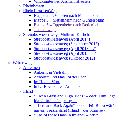
Wildkräuterweg Assmannshausen
Rheinhessen
RheinTerrassenWeg
Etappe 2 – Osthofen nach Mettenheim
Etappe 3 – Mettenheim nach Guntersblum
Etappe 5 – Oppenheim nach Bodenheim
Themenwege
Streuobstwiesenwege Mülheim-Kärlich
Streuobstwiesenweg (April 2014)
Streuobstwiesenweg (September 2013)
Streuobstwiesenweg (April 2013 – 2)
Streuobstwiesenweg (April 2013 – 1)
Streuobstwiesenweg (Oktober 2012)
Weiter weg
Ardennen
Ankunft in Vielsalm
Achouffe und Das Tal der Feen
Im Hohen Venn
In La Rochelle-en-Ardenne
Irland
“Green Grass and High Tides” – oder: Fünf Tage
Irland sind nicht genug …
“There and Back Again” – oder: Für Bilbo wär’s
nur ein Spaziergang (Irland – der Sonntag)
“One of those Days in Ireland” – oder: