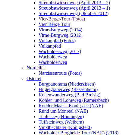
Streuobstwiesenweg (April 2013 – 2)
Streuobstwiesenweg (April 2013 – 1)
Streuobstwiesenweg (Oktober 2012)
Vier-Berge-Tour (Fotos)
Vier-Berge-Tour
Virne-Burgweg (2014)
Virne-Burgweg (2012)
Vulkanpfad (Fotos)
Vulkanpfad
Wacholderweg (2017)
Wacholderweg
Wacholderweg
Nordeifel
Narzissenroute (Fotos)
Osteifel
Burgpanorama (Niederzissen)
Hügelgräberweg (Bassenheim)
Keltenwanderweg (Bad Breisig)
Köhler- und Loheweg (Ramersbach)
Rodder Maar – Königssee (NAE)
Rund um Monreal (NAE)
Teufelsley (Hönningen)
Tuffsteinweg (Weibern)
Vinxtbachtaler (Königsfeld)
Wacholder Bergheide Tour (NAE) (2018)