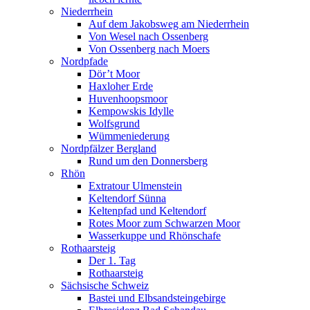
Niederrhein
Auf dem Jakobsweg am Niederrhein
Von Wesel nach Ossenberg
Von Ossenberg nach Moers
Nordpfade
Dör’t Moor
Haxloher Erde
Huvenhoopsmoor
Kempowskis Idylle
Wolfsgrund
Wümmeniederung
Nordpfälzer Bergland
Rund um den Donnersberg
Rhön
Extratour Ulmenstein
Keltendorf Sünna
Keltenpfad und Keltendorf
Rotes Moor zum Schwarzen Moor
Wasserkuppe und Rhönschafe
Rothaarsteig
Der 1. Tag
Rothaarsteig
Sächsische Schweiz
Bastei und Elbsandsteingebirge