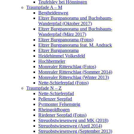
Teufelsley bei Hönningen
Traumpfade A – M
Bergheidenweg
Eltzer Burgpanorama und Buchsbaum-
Wanderpfad (Oktober 2017)
Eltzer Burgpanorama und Buchsbaum-
Wanderpfad (März 2017)
Eltzer Burgpanorama (Fotos)
Eltzer Burgpanorama feat. M. Andrack
Eltzer Burgpanorama
Heidehimmel Volkesfeld
Hochbermeler
Monrealer Ritterschlag (Fotos)
Monrealer Ritterschlag (Sommer 2014)
Monrealer Ritterschlag (Winter 2013)
Nette-Schieferpfad (Fotos)
Traumpfade N – Z
Nette-Schieferpfad
Pellenzer Seepfad
Pyrmonter Felsensteig
Rheingoldbogen
Riedener Seepfad (Fotos)
Streuobstwiesenweg und MK (2018)
Streuobstwiesenweg (April 2014)
Streuobstwiesenweg (September 2013)