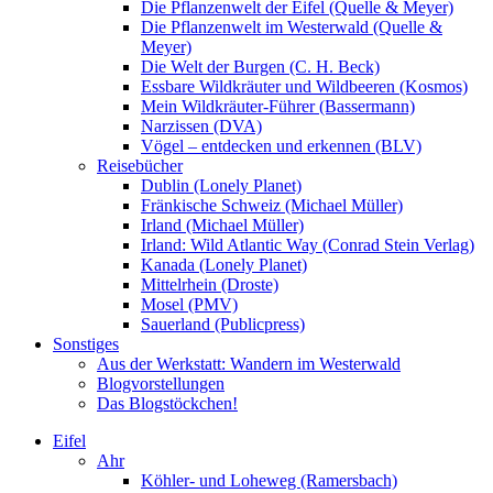
Die Pflanzenwelt der Eifel (Quelle & Meyer)
Die Pflanzenwelt im Westerwald (Quelle &
Meyer)
Die Welt der Burgen (C. H. Beck)
Essbare Wildkräuter und Wildbeeren (Kosmos)
Mein Wildkräuter-Führer (Bassermann)
Narzissen (DVA)
Vögel – entdecken und erkennen (BLV)
Reisebücher
Dublin (Lonely Planet)
Fränkische Schweiz (Michael Müller)
Irland (Michael Müller)
Irland: Wild Atlantic Way (Conrad Stein Verlag)
Kanada (Lonely Planet)
Mittelrhein (Droste)
Mosel (PMV)
Sauerland (Publicpress)
Sonstiges
Aus der Werkstatt: Wandern im Westerwald
Blogvorstellungen
Das Blogstöckchen!
Eifel
Ahr
Köhler- und Loheweg (Ramersbach)