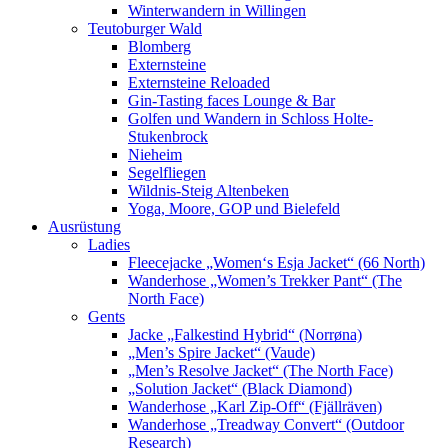
Winterwandern in Willingen
Teutoburger Wald
Blomberg
Externsteine
Externsteine Reloaded
Gin-Tasting faces Lounge & Bar
Golfen und Wandern in Schloss Holte-
Stukenbrock
Nieheim
Segelfliegen
Wildnis-Steig Altenbeken
Yoga, Moore, GOP und Bielefeld
Ausrüstung
Ladies
Fleecejacke „Women‘s Esja Jacket“ (66 North)
Wanderhose „Women’s Trekker Pant“ (The
North Face)
Gents
Jacke „Falkestind Hybrid“ (Norrøna)
„Men’s Spire Jacket“ (Vaude)
„Men’s Resolve Jacket“ (The North Face)
„Solution Jacket“ (Black Diamond)
Wanderhose „Karl Zip-Off“ (Fjällräven)
Wanderhose „Treadway Convert“ (Outdoor
Research)