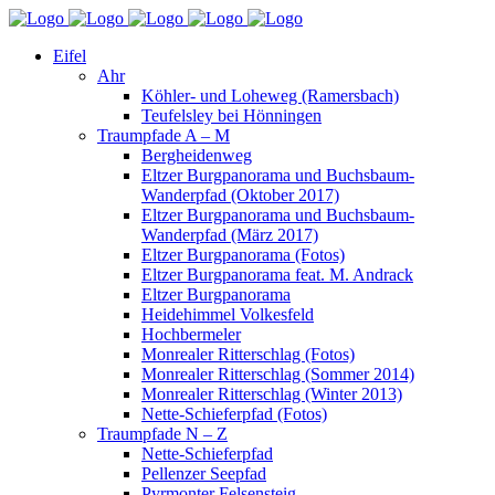
Eifel
Ahr
Köhler- und Loheweg (Ramersbach)
Teufelsley bei Hönningen
Traumpfade A – M
Bergheidenweg
Eltzer Burgpanorama und Buchsbaum-
Wanderpfad (Oktober 2017)
Eltzer Burgpanorama und Buchsbaum-
Wanderpfad (März 2017)
Eltzer Burgpanorama (Fotos)
Eltzer Burgpanorama feat. M. Andrack
Eltzer Burgpanorama
Heidehimmel Volkesfeld
Hochbermeler
Monrealer Ritterschlag (Fotos)
Monrealer Ritterschlag (Sommer 2014)
Monrealer Ritterschlag (Winter 2013)
Nette-Schieferpfad (Fotos)
Traumpfade N – Z
Nette-Schieferpfad
Pellenzer Seepfad
Pyrmonter Felsensteig