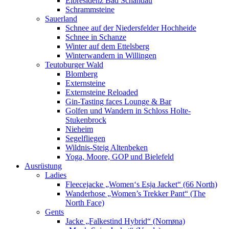
Elbresidenz Bad Schandau
Schrammsteine
Sauerland
Schnee auf der Niedersfelder Hochheide
Schnee in Schanze
Winter auf dem Ettelsberg
Winterwandern in Willingen
Teutoburger Wald
Blomberg
Externsteine
Externsteine Reloaded
Gin-Tasting faces Lounge & Bar
Golfen und Wandern in Schloss Holte-
Stukenbrock
Nieheim
Segelfliegen
Wildnis-Steig Altenbeken
Yoga, Moore, GOP und Bielefeld
Ausrüstung
Ladies
Fleecejacke „Women‘s Esja Jacket“ (66 North)
Wanderhose „Women’s Trekker Pant“ (The
North Face)
Gents
Jacke „Falkestind Hybrid“ (Norrøna)