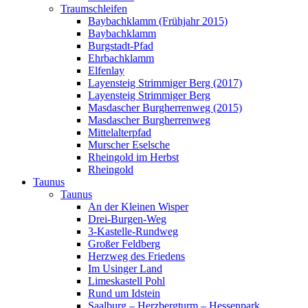
Traumschleifen
Baybachklamm (Frühjahr 2015)
Baybachklamm
Burgstadt-Pfad
Ehrbachklamm
Elfenlay
Layensteig Strimmiger Berg (2017)
Layensteig Strimmiger Berg
Masdascher Burgherrenweg (2015)
Masdascher Burgherrenweg
Mittelalterpfad
Murscher Eselsche
Rheingold im Herbst
Rheingold
Taunus
Taunus
An der Kleinen Wisper
Drei-Burgen-Weg
3-Kastelle-Rundweg
Großer Feldberg
Herzweg des Friedens
Im Usinger Land
Limeskastell Pohl
Rund um Idstein
Saalburg – Herzbergturm – Hessenpark