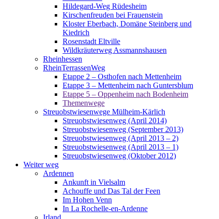
Hildegard-Weg Rüdesheim
Kirschenfreuden bei Frauenstein
Kloster Eberbach, Domäne Steinberg und
Kiedrich
Rosenstadt Eltville
Wildkräuterweg Assmannshausen
Rheinhessen
RheinTerrassenWeg
Etappe 2 – Osthofen nach Mettenheim
Etappe 3 – Mettenheim nach Guntersblum
Etappe 5 – Oppenheim nach Bodenheim
Themenwege
Streuobstwiesenwege Mülheim-Kärlich
Streuobstwiesenweg (April 2014)
Streuobstwiesenweg (September 2013)
Streuobstwiesenweg (April 2013 – 2)
Streuobstwiesenweg (April 2013 – 1)
Streuobstwiesenweg (Oktober 2012)
Weiter weg
Ardennen
Ankunft in Vielsalm
Achouffe und Das Tal der Feen
Im Hohen Venn
In La Rochelle-en-Ardenne
Irland