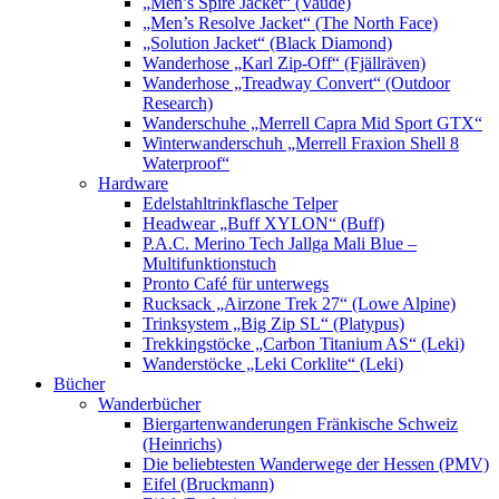
„Men’s Spire Jacket“ (Vaude)
„Men’s Resolve Jacket“ (The North Face)
„Solution Jacket“ (Black Diamond)
Wanderhose „Karl Zip-Off“ (Fjällräven)
Wanderhose „Treadway Convert“ (Outdoor
Research)
Wanderschuhe „Merrell Capra Mid Sport GTX“
Winterwanderschuh „Merrell Fraxion Shell 8
Waterproof“
Hardware
Edelstahltrinkflasche Telper
Headwear „Buff XYLON“ (Buff)
P.A.C. Merino Tech Jallga Mali Blue –
Multifunktionstuch
Pronto Café für unterwegs
Rucksack „Airzone Trek 27“ (Lowe Alpine)
Trinksystem „Big Zip SL“ (Platypus)
Trekkingstöcke „Carbon Titanium AS“ (Leki)
Wanderstöcke „Leki Corklite“ (Leki)
Bücher
Wanderbücher
Biergartenwanderungen Fränkische Schweiz
(Heinrichs)
Die beliebtesten Wanderwege der Hessen (PMV)
Eifel (Bruckmann)