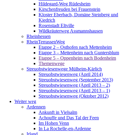
Hildegard-Weg Rüdesheim
Kirschenfreuden bei Frauenstein
Kloster Eberbach, Domäne Steinberg und
Kiedrich
Rosenstadt Eltville
Wildkräuterweg Assmannshausen
Rheinhessen
RheinTerrassenWeg
Etappe 2 – Osthofen nach Mettenheim
Etappe 3 – Mettenheim nach Guntersblum
Etappe 5 – Oppenheim nach Bodenheim
Themenwege
Streuobstwiesenwege Mülheim-Kärlich
Streuobstwiesenweg (April 2014)
Streuobstwiesenweg (September 2013)
Streuobstwiesenweg (April 2013 – 2)
Streuobstwiesenweg (April 2013 – 1)
Streuobstwiesenweg (Oktober 2012)
Weiter weg
Ardennen
Ankunft in Vielsalm
Achouffe und Das Tal der Feen
Im Hohen Venn
In La Rochelle-en-Ardenne
Irland