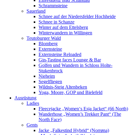
Elbresidenz Bad Schandau
Schrammsteine
Sauerland
Schnee auf der Niedersfelder Hochheide
Schnee in Schanze
Winter auf dem Ettelsberg
Winterwandern in Willingen
Teutoburger Wald
Blomberg
Externsteine
Externsteine Reloaded
Gin-Tasting faces Lounge & Bar
Golfen und Wandern in Schloss Holte-
Stukenbrock
Nieheim
Segelfliegen
Wildnis-Steig Altenbeken
Yoga, Moore, GOP und Bielefeld
Ausrüstung
Ladies
Fleecejacke „Women‘s Esja Jacket“ (66 North)
Wanderhose „Women’s Trekker Pant“ (The
North Face)
Gents
Jacke „Falkestind Hybrid“ (Norrøna)