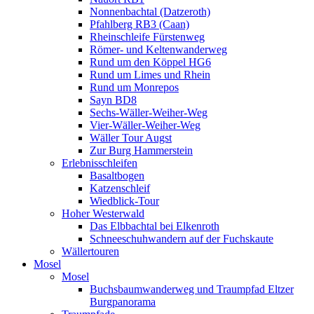
Nonnenbachtal (Datzeroth)
Pfahlberg RB3 (Caan)
Rheinschleife Fürstenweg
Römer- und Keltenwanderweg
Rund um den Köppel HG6
Rund um Limes und Rhein
Rund um Monrepos
Sayn BD8
Sechs-Wäller-Weiher-Weg
Vier-Wäller-Weiher-Weg
Wäller Tour Augst
Zur Burg Hammerstein
Erlebnisschleifen
Basaltbogen
Katzenschleif
Wiedblick-Tour
Hoher Westerwald
Das Elbbachtal bei Elkenroth
Schneeschuhwandern auf der Fuchskaute
Wällertouren
Mosel
Mosel
Buchsbaumwanderweg und Traumpfad Eltzer
Burgpanorama