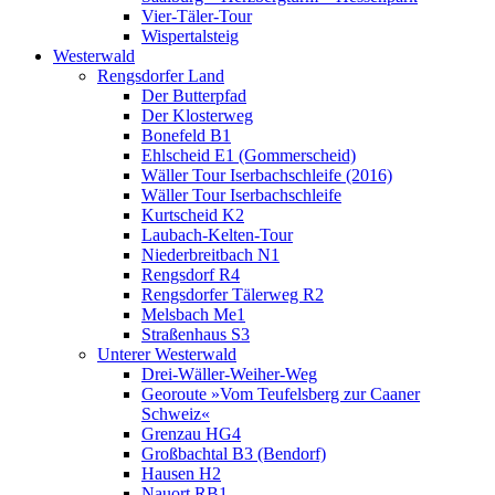
Vier-Täler-Tour
Wispertalsteig
Westerwald
Rengsdorfer Land
Der Butterpfad
Der Klosterweg
Bonefeld B1
Ehlscheid E1 (Gommerscheid)
Wäller Tour Iserbachschleife (2016)
Wäller Tour Iserbachschleife
Kurtscheid K2
Laubach-Kelten-Tour
Niederbreitbach N1
Rengsdorf R4
Rengsdorfer Tälerweg R2
Melsbach Me1
Straßenhaus S3
Unterer Westerwald
Drei-Wäller-Weiher-Weg
Georoute »Vom Teufelsberg zur Caaner
Schweiz«
Grenzau HG4
Großbachtal B3 (Bendorf)
Hausen H2
Nauort RB1