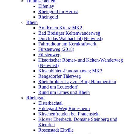
Traumschleifen
Elfenlay
Rheingold im Herbst
Rheingold
Rhein
Am Roten Kreuz MK2
Bad Breisiger Keltenwanderweg
Durch das Wallbachtal (Neuwied)
Fahrradtour am Kernkraftwerk
Fürstenweg (2018)
Fürstenweg
Historischer Römer- und Kelten-Wanderweg
(Neuwied)
Kirschblüten-Panoramaweg MK3
Rengsdorfer Tälerweg
Rheinbrohler Lay zur Burg Hammerstein
Rund um Leutesdorf
Rund um Limes und Rhein
Rheingau
Elsterbachtal
Hildegard-Weg Rüdesheim
Kirschenfreuden bei Frauenstein
Kloster Eberbach, Domäne Steinberg und
Kiedrich
Rosenstadt Eltville