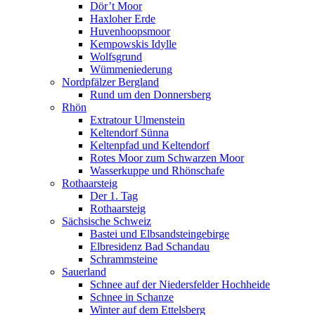
Dör’t Moor
Haxloher Erde
Huvenhoopsmoor
Kempowskis Idylle
Wolfsgrund
Wümmeniederung
Nordpfälzer Bergland
Rund um den Donnersberg
Rhön
Extratour Ulmenstein
Keltendorf Sünna
Keltenpfad und Keltendorf
Rotes Moor zum Schwarzen Moor
Wasserkuppe und Rhönschafe
Rothaarsteig
Der 1. Tag
Rothaarsteig
Sächsische Schweiz
Bastei und Elbsandsteingebirge
Elbresidenz Bad Schandau
Schrammsteine
Sauerland
Schnee auf der Niedersfelder Hochheide
Schnee in Schanze
Winter auf dem Ettelsberg