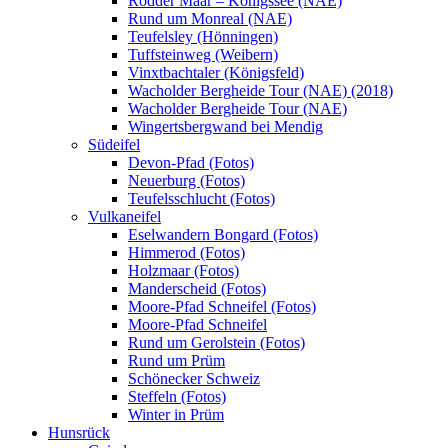
Rodder Maar – Königssee (NAE)
Rund um Monreal (NAE)
Teufelsley (Hönningen)
Tuffsteinweg (Weibern)
Vinxtbachtaler (Königsfeld)
Wacholder Bergheide Tour (NAE) (2018)
Wacholder Bergheide Tour (NAE)
Wingertsbergwand bei Mendig
Südeifel
Devon-Pfad (Fotos)
Neuerburg (Fotos)
Teufelsschlucht (Fotos)
Vulkaneifel
Eselwandern Bongard (Fotos)
Himmerod (Fotos)
Holzmaar (Fotos)
Manderscheid (Fotos)
Moore-Pfad Schneifel (Fotos)
Moore-Pfad Schneifel
Rund um Gerolstein (Fotos)
Rund um Prüm
Schönecker Schweiz
Steffeln (Fotos)
Winter in Prüm
Hunsrück