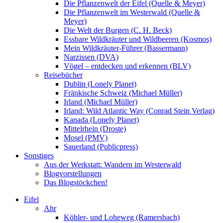
Die Pflanzenwelt der Eifel (Quelle & Meyer)
Die Pflanzenwelt im Westerwald (Quelle &
Meyer)
Die Welt der Burgen (C. H. Beck)
Essbare Wildkräuter und Wildbeeren (Kosmos)
Mein Wildkräuter-Führer (Bassermann)
Narzissen (DVA)
Vögel – entdecken und erkennen (BLV)
Reisebücher
Dublin (Lonely Planet)
Fränkische Schweiz (Michael Müller)
Irland (Michael Müller)
Irland: Wild Atlantic Way (Conrad Stein Verlag)
Kanada (Lonely Planet)
Mittelrhein (Droste)
Mosel (PMV)
Sauerland (Publicpress)
Sonstiges
Aus der Werkstatt: Wandern im Westerwald
Blogvorstellungen
Das Blogstöckchen!
Eifel
Ahr
Köhler- und Loheweg (Ramersbach)