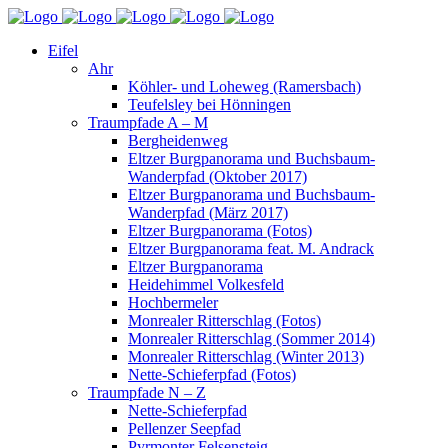
Eifel
Ahr
Köhler- und Loheweg (Ramersbach)
Teufelsley bei Hönningen
Traumpfade A – M
Bergheidenweg
Eltzer Burgpanorama und Buchsbaum-
Wanderpfad (Oktober 2017)
Eltzer Burgpanorama und Buchsbaum-
Wanderpfad (März 2017)
Eltzer Burgpanorama (Fotos)
Eltzer Burgpanorama feat. M. Andrack
Eltzer Burgpanorama
Heidehimmel Volkesfeld
Hochbermeler
Monrealer Ritterschlag (Fotos)
Monrealer Ritterschlag (Sommer 2014)
Monrealer Ritterschlag (Winter 2013)
Nette-Schieferpfad (Fotos)
Traumpfade N – Z
Nette-Schieferpfad
Pellenzer Seepfad
Pyrmonter Felsensteig