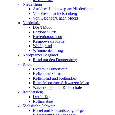
Niederrhein
Auf dem Jakobsweg am Niederrhein
Von Wesel nach Ossenberg
Von Ossenberg nach Moers
Nordpfade
Dör’t Moor
Haxloher Erde
Huvenhoopsmoor
Kempowskis Idylle
Wolfsgrund
Wümmeniederung
Nordpfälzer Bergland
Rund um den Donnersberg
Rhön
Extratour Ulmenstein
Keltendorf Sünna
Keltenpfad und Keltendorf
Rotes Moor zum Schwarzen Moor
Wasserkuppe und Rhönschafe
Rothaarsteig
Der 1. Tag
Rothaarsteig
Sächsische Schweiz
Bastei und Elbsandsteingebirge