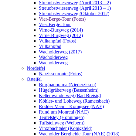
Streuobstwiesenweg (April 2013 – 2)
Streuobstwiesenweg (April 2013 – 1)
Streuobstwiesenweg (Oktober 2012)
Vier-Berge-Tour (Fotos)
Vier-Berge-Tour
Virne-Burgweg (2014)
Virne-Burgweg (2012)
Vulkanpfad (Fotos)
Vulkanpfad
Wacholderweg (2017)
Wacholderweg
Wacholderweg
Nordeifel
Narzissenroute (Fotos)
Osteifel
Burgpanorama (Niederzissen)
Hügelgräberweg (Bassenheim)
Keltenwanderweg (Bad Breisig)
Köhler- und Loheweg (Ramersbach)
Rodder Maar – Königssee (NAE)
Rund um Monreal (NAE)
Teufelsley (Hönningen)
Tuffsteinweg (Weibern)
Vinxtbachtaler (Königsfeld)
Wacholder Bergheide Tour (NAE) (2018)