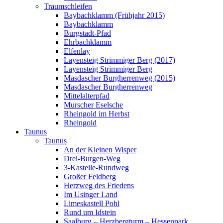
Traumschleifen
Baybachklamm (Frühjahr 2015)
Baybachklamm
Burgstadt-Pfad
Ehrbachklamm
Elfenlay
Layensteig Strimmiger Berg (2017)
Layensteig Strimmiger Berg
Masdascher Burgherrenweg (2015)
Masdascher Burgherrenweg
Mittelalterpfad
Murscher Eselsche
Rheingold im Herbst
Rheingold
Taunus
Taunus
An der Kleinen Wisper
Drei-Burgen-Weg
3-Kastelle-Rundweg
Großer Feldberg
Herzweg des Friedens
Im Usinger Land
Limeskastell Pohl
Rund um Idstein
Saalburg – Herzbergturm – Hessenpark