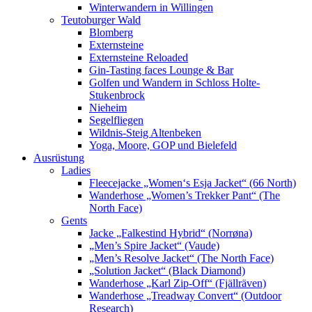
Winterwandern in Willingen
Teutoburger Wald
Blomberg
Externsteine
Externsteine Reloaded
Gin-Tasting faces Lounge & Bar
Golfen und Wandern in Schloss Holte-
Stukenbrock
Nieheim
Segelfliegen
Wildnis-Steig Altenbeken
Yoga, Moore, GOP und Bielefeld
Ausrüstung
Ladies
Fleecejacke „Women‘s Esja Jacket“ (66 North)
Wanderhose „Women’s Trekker Pant“ (The
North Face)
Gents
Jacke „Falkestind Hybrid“ (Norrøna)
„Men’s Spire Jacket“ (Vaude)
„Men’s Resolve Jacket“ (The North Face)
„Solution Jacket“ (Black Diamond)
Wanderhose „Karl Zip-Off“ (Fjällräven)
Wanderhose „Treadway Convert“ (Outdoor
Research)