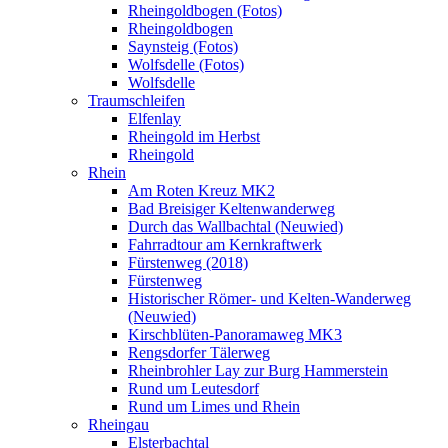
Rheingoldbogen (Fotos)
Rheingoldbogen
Saynsteig (Fotos)
Wolfsdelle (Fotos)
Wolfsdelle
Traumschleifen
Elfenlay
Rheingold im Herbst
Rheingold
Rhein
Am Roten Kreuz MK2
Bad Breisiger Keltenwanderweg
Durch das Wallbachtal (Neuwied)
Fahrradtour am Kernkraftwerk
Fürstenweg (2018)
Fürstenweg
Historischer Römer- und Kelten-Wanderweg
(Neuwied)
Kirschblüten-Panoramaweg MK3
Rengsdorfer Tälerweg
Rheinbrohler Lay zur Burg Hammerstein
Rund um Leutesdorf
Rund um Limes und Rhein
Rheingau
Elsterbachtal