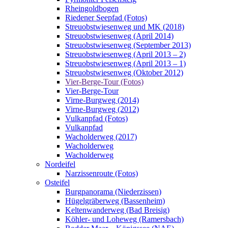
Rheingoldbogen
Riedener Seepfad (Fotos)
Streuobstwiesenweg und MK (2018)
Streuobstwiesenweg (April 2014)
Streuobstwiesenweg (September 2013)
Streuobstwiesenweg (April 2013 – 2)
Streuobstwiesenweg (April 2013 – 1)
Streuobstwiesenweg (Oktober 2012)
Vier-Berge-Tour (Fotos)
Vier-Berge-Tour
Virne-Burgweg (2014)
Virne-Burgweg (2012)
Vulkanpfad (Fotos)
Vulkanpfad
Wacholderweg (2017)
Wacholderweg
Wacholderweg
Nordeifel
Narzissenroute (Fotos)
Osteifel
Burgpanorama (Niederzissen)
Hügelgräberweg (Bassenheim)
Keltenwanderweg (Bad Breisig)
Köhler- und Loheweg (Ramersbach)