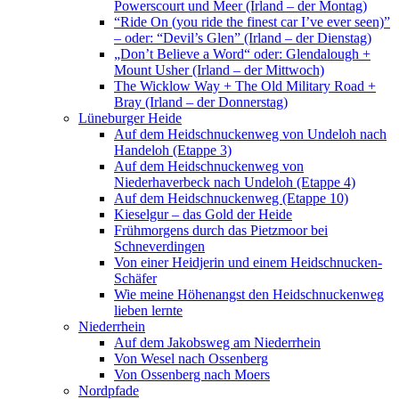
Powerscourt und Meer (Irland – der Montag)
“Ride On (you ride the finest car I’ve ever seen)”
– oder: “Devil’s Glen” (Irland – der Dienstag)
„Don’t Believe a Word“ oder: Glendalough +
Mount Usher (Irland – der Mittwoch)
The Wicklow Way + The Old Military Road +
Bray (Irland – der Donnerstag)
Lüneburger Heide
Auf dem Heidschnuckenweg von Undeloh nach
Handeloh (Etappe 3)
Auf dem Heidschnuckenweg von
Niederhaverbeck nach Undeloh (Etappe 4)
Auf dem Heidschnuckenweg (Etappe 10)
Kieselgur – das Gold der Heide
Frühmorgens durch das Pietzmoor bei
Schneverdingen
Von einer Heidjerin und einem Heidschnucken-
Schäfer
Wie meine Höhenangst den Heidschnuckenweg
lieben lernte
Niederrhein
Auf dem Jakobsweg am Niederrhein
Von Wesel nach Ossenberg
Von Ossenberg nach Moers
Nordpfade