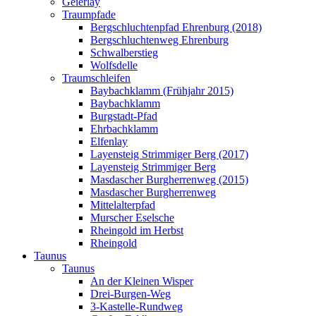
Geierlay
Traumpfade
Bergschluchtenpfad Ehrenburg (2018)
Bergschluchtenweg Ehrenburg
Schwalberstieg
Wolfsdelle
Traumschleifen
Baybachklamm (Frühjahr 2015)
Baybachklamm
Burgstadt-Pfad
Ehrbachklamm
Elfenlay
Layensteig Strimmiger Berg (2017)
Layensteig Strimmiger Berg
Masdascher Burgherrenweg (2015)
Masdascher Burgherrenweg
Mittelalterpfad
Murscher Eselsche
Rheingold im Herbst
Rheingold
Taunus
Taunus
An der Kleinen Wisper
Drei-Burgen-Weg
3-Kastelle-Rundweg