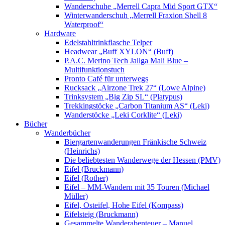
Wanderschuhe „Merrell Capra Mid Sport GTX“
Winterwanderschuh „Merrell Fraxion Shell 8
Waterproof“
Hardware
Edelstahltrinkflasche Telper
Headwear „Buff XYLON“ (Buff)
P.A.C. Merino Tech Jallga Mali Blue –
Multifunktionstuch
Pronto Café für unterwegs
Rucksack „Airzone Trek 27“ (Lowe Alpine)
Trinksystem „Big Zip SL“ (Platypus)
Trekkingstöcke „Carbon Titanium AS“ (Leki)
Wanderstöcke „Leki Corklite“ (Leki)
Bücher
Wanderbücher
Biergartenwanderungen Fränkische Schweiz
(Heinrichs)
Die beliebtesten Wanderwege der Hessen (PMV)
Eifel (Bruckmann)
Eifel (Rother)
Eifel – MM-Wandern mit 35 Touren (Michael
Müller)
Eifel, Osteifel, Hohe Eifel (Kompass)
Eifelsteig (Bruckmann)
Gesammelte Wanderabenteuer – Manuel