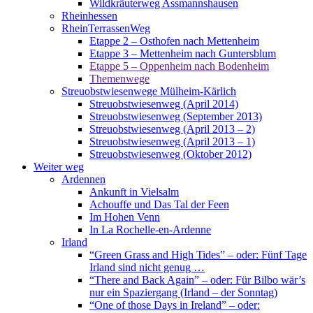
Wildkräuterweg Assmannshausen
Rheinhessen
RheinTerrassenWeg
Etappe 2 – Osthofen nach Mettenheim
Etappe 3 – Mettenheim nach Guntersblum
Etappe 5 – Oppenheim nach Bodenheim
Themenwege
Streuobstwiesenwege Mülheim-Kärlich
Streuobstwiesenweg (April 2014)
Streuobstwiesenweg (September 2013)
Streuobstwiesenweg (April 2013 – 2)
Streuobstwiesenweg (April 2013 – 1)
Streuobstwiesenweg (Oktober 2012)
Weiter weg
Ardennen
Ankunft in Vielsalm
Achouffe und Das Tal der Feen
Im Hohen Venn
In La Rochelle-en-Ardenne
Irland
“Green Grass and High Tides” – oder: Fünf Tage
Irland sind nicht genug …
“There and Back Again” – oder: Für Bilbo wär’s
nur ein Spaziergang (Irland – der Sonntag)
“One of those Days in Ireland” – oder: