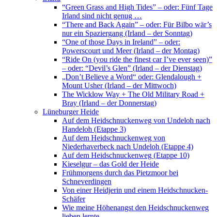
“Green Grass and High Tides” – oder: Fünf Tage
Irland sind nicht genug …
“There and Back Again” – oder: Für Bilbo wär’s
nur ein Spaziergang (Irland – der Sonntag)
“One of those Days in Ireland” – oder:
Powerscourt und Meer (Irland – der Montag)
“Ride On (you ride the finest car I’ve ever seen)”
– oder: “Devil’s Glen” (Irland – der Dienstag)
„Don’t Believe a Word“ oder: Glendalough +
Mount Usher (Irland – der Mittwoch)
The Wicklow Way + The Old Military Road +
Bray (Irland – der Donnerstag)
Lüneburger Heide
Auf dem Heidschnuckenweg von Undeloh nach
Handeloh (Etappe 3)
Auf dem Heidschnuckenweg von
Niederhaverbeck nach Undeloh (Etappe 4)
Auf dem Heidschnuckenweg (Etappe 10)
Kieselgur – das Gold der Heide
Frühmorgens durch das Pietzmoor bei
Schneverdingen
Von einer Heidjerin und einem Heidschnucken-
Schäfer
Wie meine Höhenangst den Heidschnuckenweg
lieben lernte