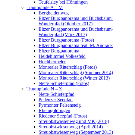
Teufelsley bei Hönningen
Traumpfade A – M
Bergheidenweg
Eltzer Burgpanorama und Buchsbaum-
Wanderpfad (Oktober 2017)
Eltzer Burgpanorama und Buchsbaum-
Wanderpfad (März 2017)
Eltzer Burgpanorama (Fotos)
Eltzer Burgpanorama feat. M. Andrack
Eltzer Burgpanorama
Heidehimmel Volkesfeld
Hochbermeler
Monrealer Ritterschlag (Fotos)
Monrealer Ritterschlag (Sommer 2014)
Monrealer Ritterschlag (Winter 2013)
Nette-Schieferpfad (Fotos)
Traumpfade N – Z
Nette-Schieferpfad
Pellenzer Seepfad
Pyrmonter Felsensteig
Rheingoldbogen
Riedener Seepfad (Fotos)
Streuobstwiesenweg und MK (2018)
Streuobstwiesenweg (April 2014)
Streuobstwiesenweg (September 2013)