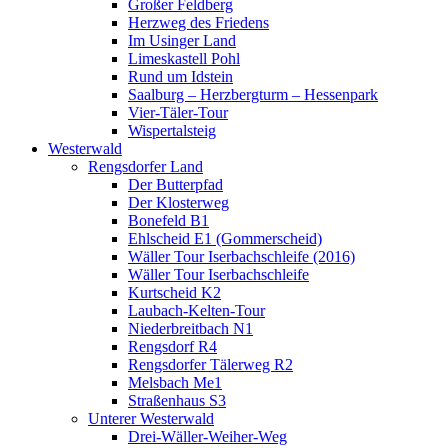
Großer Feldberg
Herzweg des Friedens
Im Usinger Land
Limeskastell Pohl
Rund um Idstein
Saalburg – Herzbergturm – Hessenpark
Vier-Täler-Tour
Wispertalsteig
Westerwald
Rengsdorfer Land
Der Butterpfad
Der Klosterweg
Bonefeld B1
Ehlscheid E1 (Gommerscheid)
Wäller Tour Iserbachschleife (2016)
Wäller Tour Iserbachschleife
Kurtscheid K2
Laubach-Kelten-Tour
Niederbreitbach N1
Rengsdorf R4
Rengsdorfer Tälerweg R2
Melsbach Me1
Straßenhaus S3
Unterer Westerwald
Drei-Wäller-Weiher-Weg