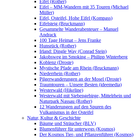
Eifel (Rother)
Eifel – MM-Wandern mit 35 Touren (Michael
Müller)
Eifel, Osteifel, Hohe Eifel (Kompass)
Eifelsteig (Bruckmann)
Gesammelte Wanderabenteuer – Manuel
Andrack
100 Tage Heimat – Jens Franke
Hunsrück (Rother)
Irland: Dingle Way (Conrad Stein)
Jakobsweg im Smoking – Philipp Winterberg
Koblenz (Droste)
Mystische Pfade am Rhein (Bruckmann)
Niederrhein (Rother)
Pilgerwanderungen an der Mosel (Droste)
Traumtouren – Unsere Besten (ideemedia)
Westerwald (Hikeline)
Westerwald mit Siebengebirge, Mittelrhein und
Naturpark Nassau (Rother)
12 Wanderungen auf den Spuren des
Vulkanismus in der Osteifel
Natur, Kultur & Geschichte
Bäume und Sträucher (BLV)
Blumenführer für unterwegs (Kosmos)
Der Kosmos Tier- und Pflanzenführer (Kosmos)