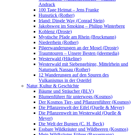
Andrack
100 Tage Heimat – Jens Franke
Hunsrück (Rother)
Irland: Dingle Way (Conrad Stein)
Jakobsweg im Smoking – Philipp Winterberg
Koblenz (Droste)
Mystische Pfade am Rhein (Bruckmann)
Niederrhein (Rother)
Pilgerwanderungen an der Mosel (Droste)
Traumtouren – Unsere Besten (ideemedia)
Westerwald (Hikeline)
Westerwald mit Siebengebirge, Mittelrhein und
Naturpark Nassau (Rother)
12 Wanderungen auf den Spuren des
Vulkanismus in der Osteifel
Natur, Kultur & Geschichte
Bäume und Sträucher (BLV)
Blumenführer für unterwegs (Kosmos)
Der Kosmos Tier- und Pflanzenführer (Kosmos)
Die Pflanzenwelt der Eifel (Quelle & Meyer)
Die Pflanzenwelt im Westerwald (Quelle &
Meyer)
Die Welt der Burgen (C. H. Beck)
Essbare Wildkräuter und Wildbeeren (Kosmos)
Mein Wildkräuter-Führer (Bassermann)