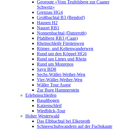
Georoute »Vom Teufelsberg zur Caaner
Schweiz«
Grenzau HG4
Großbachtal B3 (Bendorf)
Hausen H2
Nauort RB1
Nonnenbachtal (Datzeroth)
Pfahlberg RB3 (Caan)
Rheinschleife Fürstenweg
Römer- und Keltenwanderweg
Rund um den Köppel HG6
Rund um Limes und Rhein
Rund um Monrepos
Sayn BD8
Sechs-Wäller-Weiher-Weg
Vier-Wäller-Weiher-Weg
Wäller Tour Augst
Zur Burg Hammerstein
Erlebnisschleifen
Basaltbogen
Katzenschleif
Wiedblick-Tour
Hoher Westerwald
Das Elbbachtal bei Elkenroth
Schneeschuhwandern auf der Fuchskaute