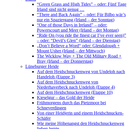
“Green Grass and High Tides” – oder: Fünf Tage
Irland sind nicht genug …
“There and Back Again” – oder: Für Bilbo wär’s
nur ein Spaziergang (Irland – der Sonntag)
“One of those Days in Ireland” – oder:
Powerscourt und Meer (Irland – der Montag)
“Ride On (you ride the finest car I’ve ever seen)”
– oder: “Devil’s Glen” (Irland – der Dienstag)
„Don’t Believe a Word“ oder: Glendalough +
Mount Usher (Irland – der Mittwoch)
The Wicklow Way + The Old Military Road +
Bray (Irland – der Donnerstag)
Lüneburger Heide
Auf dem Heidschnuckenweg von Undeloh nach
Handeloh (Etappe 3)
Auf dem Heidschnuckenweg von
Niederhaverbeck nach Undeloh (Etappe 4)
Auf dem Heidschnuckenweg (Etappe 10)
Kieselgur – das Gold der Heide
Frühmorgens durch das Pietzmoor bei
Schneverdingen
Von einer Heidjerin und einem Heidschnucken-
Schäfer
Wie meine Höhenangst den Heidschnuckenweg
lieben lernte