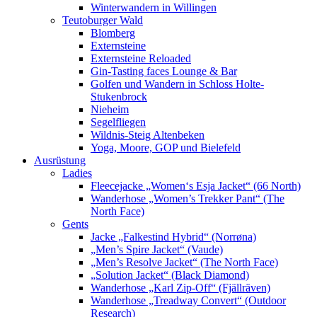
Winterwandern in Willingen
Teutoburger Wald
Blomberg
Externsteine
Externsteine Reloaded
Gin-Tasting faces Lounge & Bar
Golfen und Wandern in Schloss Holte-
Stukenbrock
Nieheim
Segelfliegen
Wildnis-Steig Altenbeken
Yoga, Moore, GOP und Bielefeld
Ausrüstung
Ladies
Fleecejacke „Women‘s Esja Jacket“ (66 North)
Wanderhose „Women’s Trekker Pant“ (The
North Face)
Gents
Jacke „Falkestind Hybrid“ (Norrøna)
„Men’s Spire Jacket“ (Vaude)
„Men’s Resolve Jacket“ (The North Face)
„Solution Jacket“ (Black Diamond)
Wanderhose „Karl Zip-Off“ (Fjällräven)
Wanderhose „Treadway Convert“ (Outdoor
Research)