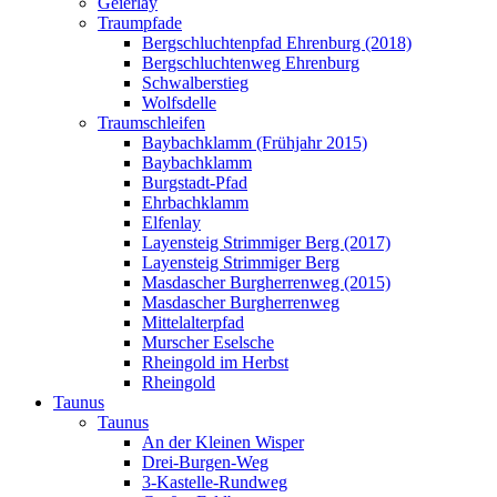
Geierlay
Traumpfade
Bergschluchtenpfad Ehrenburg (2018)
Bergschluchtenweg Ehrenburg
Schwalberstieg
Wolfsdelle
Traumschleifen
Baybachklamm (Frühjahr 2015)
Baybachklamm
Burgstadt-Pfad
Ehrbachklamm
Elfenlay
Layensteig Strimmiger Berg (2017)
Layensteig Strimmiger Berg
Masdascher Burgherrenweg (2015)
Masdascher Burgherrenweg
Mittelalterpfad
Murscher Eselsche
Rheingold im Herbst
Rheingold
Taunus
Taunus
An der Kleinen Wisper
Drei-Burgen-Weg
3-Kastelle-Rundweg