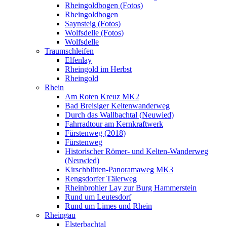
Rheingoldbogen (Fotos)
Rheingoldbogen
Saynsteig (Fotos)
Wolfsdelle (Fotos)
Wolfsdelle
Traumschleifen
Elfenlay
Rheingold im Herbst
Rheingold
Rhein
Am Roten Kreuz MK2
Bad Breisiger Keltenwanderweg
Durch das Wallbachtal (Neuwied)
Fahrradtour am Kernkraftwerk
Fürstenweg (2018)
Fürstenweg
Historischer Römer- und Kelten-Wanderweg
(Neuwied)
Kirschblüten-Panoramaweg MK3
Rengsdorfer Tälerweg
Rheinbrohler Lay zur Burg Hammerstein
Rund um Leutesdorf
Rund um Limes und Rhein
Rheingau
Elsterbachtal