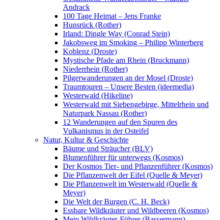
Andrack
100 Tage Heimat – Jens Franke
Hunsrück (Rother)
Irland: Dingle Way (Conrad Stein)
Jakobsweg im Smoking – Philipp Winterberg
Koblenz (Droste)
Mystische Pfade am Rhein (Bruckmann)
Niederrhein (Rother)
Pilgerwanderungen an der Mosel (Droste)
Traumtouren – Unsere Besten (ideemedia)
Westerwald (Hikeline)
Westerwald mit Siebengebirge, Mittelrhein und
Naturpark Nassau (Rother)
12 Wanderungen auf den Spuren des
Vulkanismus in der Osteifel
Natur, Kultur & Geschichte
Bäume und Sträucher (BLV)
Blumenführer für unterwegs (Kosmos)
Der Kosmos Tier- und Pflanzenführer (Kosmos)
Die Pflanzenwelt der Eifel (Quelle & Meyer)
Die Pflanzenwelt im Westerwald (Quelle &
Meyer)
Die Welt der Burgen (C. H. Beck)
Essbare Wildkräuter und Wildbeeren (Kosmos)
Mein Wildkräuter-Führer (Bassermann)