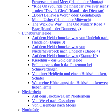
Powerscourt und Meer (Irland – der Montag)
“Ride On (you ride the finest car I’ve ever seen)”
– oder: “Devil’s Glen” (Irland – der Dienstag)
„Don’t Believe a Word“ oder: Glendalough +
Mount Usher (Irland – der Mittwoch)
The Wicklow Way + The Old Military Road +
Bray (Irland – der Donnerstag)
Lüneburger Heide
Auf dem Heidschnuckenweg von Undeloh nach
Handeloh (Etappe 3)
Auf dem Heidschnuckenweg von
Niederhaverbeck nach Undeloh (Etappe 4)
Auf dem Heidschnuckenweg (Etappe 10)
Kieselgur – das Gold der Heide
Frühmorgens durch das Pietzmoor bei
Schneverdingen
Von einer Heidjerin und einem Heidschnucken-
Schäfer
Wie meine Höhenangst den Heidschnuckenweg
lieben lernte
Niederrhein
Auf dem Jakobsweg am Niederrhein
Von Wesel nach Ossenberg
Von Ossenberg nach Moers
Nordpfade