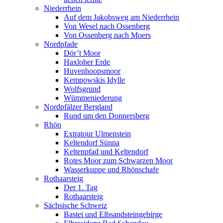
Niederrhein
Auf dem Jakobsweg am Niederrhein
Von Wesel nach Ossenberg
Von Ossenberg nach Moers
Nordpfade
Dör’t Moor
Haxloher Erde
Huvenhoopsmoor
Kempowskis Idylle
Wolfsgrund
Wümmeniederung
Nordpfälzer Bergland
Rund um den Donnersberg
Rhön
Extratour Ulmenstein
Keltendorf Sünna
Keltenpfad und Keltendorf
Rotes Moor zum Schwarzen Moor
Wasserkuppe und Rhönschafe
Rothaarsteig
Der 1. Tag
Rothaarsteig
Sächsische Schweiz
Bastei und Elbsandsteingebirge