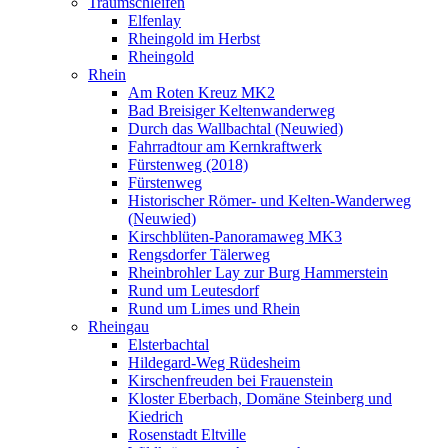
Traumschleifen
Elfenlay
Rheingold im Herbst
Rheingold
Rhein
Am Roten Kreuz MK2
Bad Breisiger Keltenwanderweg
Durch das Wallbachtal (Neuwied)
Fahrradtour am Kernkraftwerk
Fürstenweg (2018)
Fürstenweg
Historischer Römer- und Kelten-Wanderweg
(Neuwied)
Kirschblüten-Panoramaweg MK3
Rengsdorfer Tälerweg
Rheinbrohler Lay zur Burg Hammerstein
Rund um Leutesdorf
Rund um Limes und Rhein
Rheingau
Elsterbachtal
Hildegard-Weg Rüdesheim
Kirschenfreuden bei Frauenstein
Kloster Eberbach, Domäne Steinberg und
Kiedrich
Rosenstadt Eltville