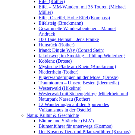
Eifel (Rother)
Eifel – MM-Wandern mit 35 Touren (Michael
Müller)
Eifel, Osteifel, Hohe Eifel (Kompass)
Eifelsteig (Bruckmann)
Gesammelte Wanderabenteuer – Manuel
Andrack
100 Tage Heimat – Jens Franke
Hunsrück (Rother)
Irland: Dingle Way (Conrad Stein)
Jakobsweg im Smoking – Philipp Winterberg
Koblenz (Droste)
Mystische Pfade am Rhein (Bruckmann)
Niederrhein (Rother)
Pilgerwanderungen an der Mosel (Droste)
Traumtouren – Unsere Besten (ideemedia)
Westerwald (Hikeline)
Westerwald mit Siebengebirge, Mittelrhein und
Naturpark Nassau (Rother)
12 Wanderungen auf den Spuren des
Vulkanismus in der Osteifel
Natur, Kultur & Geschichte
Bäume und Sträucher (BLV)
Blumenführer für unterwegs (Kosmos)
Der Kosmos Tier- und Pflanzenführer (Kosmos)