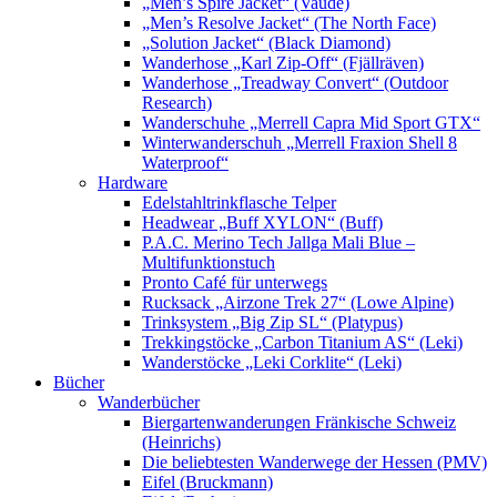
„Men’s Spire Jacket“ (Vaude)
„Men’s Resolve Jacket“ (The North Face)
„Solution Jacket“ (Black Diamond)
Wanderhose „Karl Zip-Off“ (Fjällräven)
Wanderhose „Treadway Convert“ (Outdoor
Research)
Wanderschuhe „Merrell Capra Mid Sport GTX“
Winterwanderschuh „Merrell Fraxion Shell 8
Waterproof“
Hardware
Edelstahltrinkflasche Telper
Headwear „Buff XYLON“ (Buff)
P.A.C. Merino Tech Jallga Mali Blue –
Multifunktionstuch
Pronto Café für unterwegs
Rucksack „Airzone Trek 27“ (Lowe Alpine)
Trinksystem „Big Zip SL“ (Platypus)
Trekkingstöcke „Carbon Titanium AS“ (Leki)
Wanderstöcke „Leki Corklite“ (Leki)
Bücher
Wanderbücher
Biergartenwanderungen Fränkische Schweiz
(Heinrichs)
Die beliebtesten Wanderwege der Hessen (PMV)
Eifel (Bruckmann)