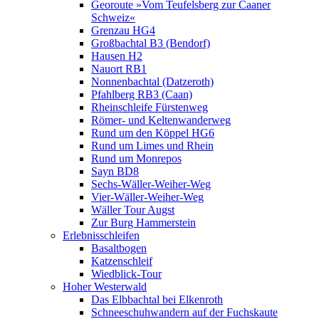
Georoute »Vom Teufelsberg zur Caaner
Schweiz«
Grenzau HG4
Großbachtal B3 (Bendorf)
Hausen H2
Nauort RB1
Nonnenbachtal (Datzeroth)
Pfahlberg RB3 (Caan)
Rheinschleife Fürstenweg
Römer- und Keltenwanderweg
Rund um den Köppel HG6
Rund um Limes und Rhein
Rund um Monrepos
Sayn BD8
Sechs-Wäller-Weiher-Weg
Vier-Wäller-Weiher-Weg
Wäller Tour Augst
Zur Burg Hammerstein
Erlebnisschleifen
Basaltbogen
Katzenschleif
Wiedblick-Tour
Hoher Westerwald
Das Elbbachtal bei Elkenroth
Schneeschuhwandern auf der Fuchskaute