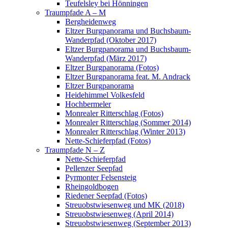
Teufelsley bei Hönningen
Traumpfade A – M
Bergheidenweg
Eltzer Burgpanorama und Buchsbaum-
Wanderpfad (Oktober 2017)
Eltzer Burgpanorama und Buchsbaum-
Wanderpfad (März 2017)
Eltzer Burgpanorama (Fotos)
Eltzer Burgpanorama feat. M. Andrack
Eltzer Burgpanorama
Heidehimmel Volkesfeld
Hochbermeler
Monrealer Ritterschlag (Fotos)
Monrealer Ritterschlag (Sommer 2014)
Monrealer Ritterschlag (Winter 2013)
Nette-Schieferpfad (Fotos)
Traumpfade N – Z
Nette-Schieferpfad
Pellenzer Seepfad
Pyrmonter Felsensteig
Rheingoldbogen
Riedener Seepfad (Fotos)
Streuobstwiesenweg und MK (2018)
Streuobstwiesenweg (April 2014)
Streuobstwiesenweg (September 2013)