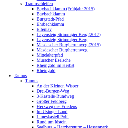
Traumschleifen
Baybachklamm (Frühjahr 2015)
Baybachklamm
Burgstadt-Pfad
Ehrbachklamm
Elfenlay
Layensteig Strimmiger Berg (2017)
Layensteig Strimmiger Berg
Masdascher Burgherrenweg (2015)
Masdascher Burgherrenweg
Mittelalterpfad
Murscher Eselsche
Rheingold im Herbst
Rheingold
Taunus
Taunus
An der Kleinen Wisper
Drei-Burgen-Weg
3-Kastelle-Rundweg
Großer Feldberg
Herzweg des Friedens
Im Usinger Land
Limeskastell Pohl
Rund um Idstein
Saalburg – Herzbergturm – Hessenpark