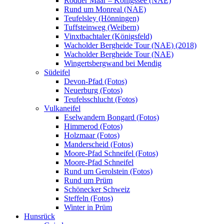
Rodder Maar – Königssee (NAE)
Rund um Monreal (NAE)
Teufelsley (Hönningen)
Tuffsteinweg (Weibern)
Vinxtbachtaler (Königsfeld)
Wacholder Bergheide Tour (NAE) (2018)
Wacholder Bergheide Tour (NAE)
Wingertsbergwand bei Mendig
Südeifel
Devon-Pfad (Fotos)
Neuerburg (Fotos)
Teufelsschlucht (Fotos)
Vulkaneifel
Eselwandern Bongard (Fotos)
Himmerod (Fotos)
Holzmaar (Fotos)
Manderscheid (Fotos)
Moore-Pfad Schneifel (Fotos)
Moore-Pfad Schneifel
Rund um Gerolstein (Fotos)
Rund um Prüm
Schönecker Schweiz
Steffeln (Fotos)
Winter in Prüm
Hunsrück