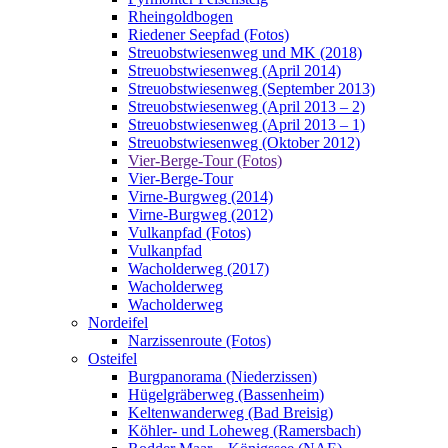
Rheingoldbogen
Riedener Seepfad (Fotos)
Streuobstwiesenweg und MK (2018)
Streuobstwiesenweg (April 2014)
Streuobstwiesenweg (September 2013)
Streuobstwiesenweg (April 2013 – 2)
Streuobstwiesenweg (April 2013 – 1)
Streuobstwiesenweg (Oktober 2012)
Vier-Berge-Tour (Fotos)
Vier-Berge-Tour
Virne-Burgweg (2014)
Virne-Burgweg (2012)
Vulkanpfad (Fotos)
Vulkanpfad
Wacholderweg (2017)
Wacholderweg
Wacholderweg
Nordeifel
Narzissenroute (Fotos)
Osteifel
Burgpanorama (Niederzissen)
Hügelgräberweg (Bassenheim)
Keltenwanderweg (Bad Breisig)
Köhler- und Loheweg (Ramersbach)