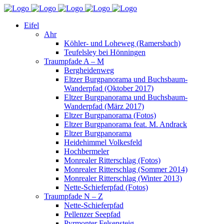
Eifel
Ahr
Köhler- und Loheweg (Ramersbach)
Teufelsley bei Hönningen
Traumpfade A – M
Bergheidenweg
Eltzer Burgpanorama und Buchsbaum-
Wanderpfad (Oktober 2017)
Eltzer Burgpanorama und Buchsbaum-
Wanderpfad (März 2017)
Eltzer Burgpanorama (Fotos)
Eltzer Burgpanorama feat. M. Andrack
Eltzer Burgpanorama
Heidehimmel Volkesfeld
Hochbermeler
Monrealer Ritterschlag (Fotos)
Monrealer Ritterschlag (Sommer 2014)
Monrealer Ritterschlag (Winter 2013)
Nette-Schieferpfad (Fotos)
Traumpfade N – Z
Nette-Schieferpfad
Pellenzer Seepfad
Pyrmonter Felsensteig