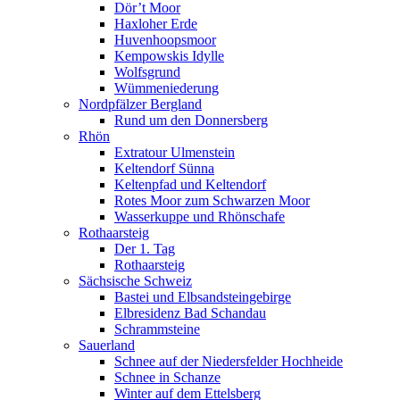
Dör’t Moor
Haxloher Erde
Huvenhoopsmoor
Kempowskis Idylle
Wolfsgrund
Wümmeniederung
Nordpfälzer Bergland
Rund um den Donnersberg
Rhön
Extratour Ulmenstein
Keltendorf Sünna
Keltenpfad und Keltendorf
Rotes Moor zum Schwarzen Moor
Wasserkuppe und Rhönschafe
Rothaarsteig
Der 1. Tag
Rothaarsteig
Sächsische Schweiz
Bastei und Elbsandsteingebirge
Elbresidenz Bad Schandau
Schrammsteine
Sauerland
Schnee auf der Niedersfelder Hochheide
Schnee in Schanze
Winter auf dem Ettelsberg