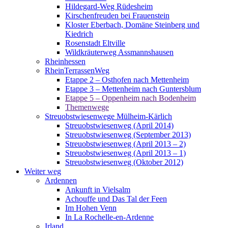
Hildegard-Weg Rüdesheim
Kirschenfreuden bei Frauenstein
Kloster Eberbach, Domäne Steinberg und
Kiedrich
Rosenstadt Eltville
Wildkräuterweg Assmannshausen
Rheinhessen
RheinTerrassenWeg
Etappe 2 – Osthofen nach Mettenheim
Etappe 3 – Mettenheim nach Guntersblum
Etappe 5 – Oppenheim nach Bodenheim
Themenwege
Streuobstwiesenwege Mülheim-Kärlich
Streuobstwiesenweg (April 2014)
Streuobstwiesenweg (September 2013)
Streuobstwiesenweg (April 2013 – 2)
Streuobstwiesenweg (April 2013 – 1)
Streuobstwiesenweg (Oktober 2012)
Weiter weg
Ardennen
Ankunft in Vielsalm
Achouffe und Das Tal der Feen
Im Hohen Venn
In La Rochelle-en-Ardenne
Irland