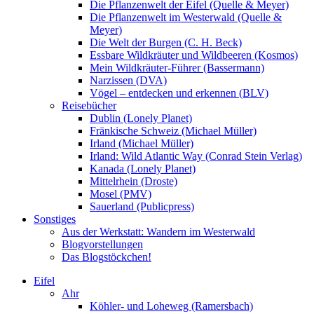
Die Pflanzenwelt der Eifel (Quelle & Meyer)
Die Pflanzenwelt im Westerwald (Quelle &
Meyer)
Die Welt der Burgen (C. H. Beck)
Essbare Wildkräuter und Wildbeeren (Kosmos)
Mein Wildkräuter-Führer (Bassermann)
Narzissen (DVA)
Vögel – entdecken und erkennen (BLV)
Reisebücher
Dublin (Lonely Planet)
Fränkische Schweiz (Michael Müller)
Irland (Michael Müller)
Irland: Wild Atlantic Way (Conrad Stein Verlag)
Kanada (Lonely Planet)
Mittelrhein (Droste)
Mosel (PMV)
Sauerland (Publicpress)
Sonstiges
Aus der Werkstatt: Wandern im Westerwald
Blogvorstellungen
Das Blogstöckchen!
Eifel
Ahr
Köhler- und Loheweg (Ramersbach)