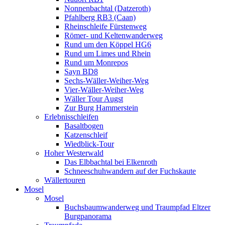
Nonnenbachtal (Datzeroth)
Pfahlberg RB3 (Caan)
Rheinschleife Fürstenweg
Römer- und Keltenwanderweg
Rund um den Köppel HG6
Rund um Limes und Rhein
Rund um Monrepos
Sayn BD8
Sechs-Wäller-Weiher-Weg
Vier-Wäller-Weiher-Weg
Wäller Tour Augst
Zur Burg Hammerstein
Erlebnisschleifen
Basaltbogen
Katzenschleif
Wiedblick-Tour
Hoher Westerwald
Das Elbbachtal bei Elkenroth
Schneeschuhwandern auf der Fuchskaute
Wällertouren
Mosel
Mosel
Buchsbaumwanderweg und Traumpfad Eltzer
Burgpanorama