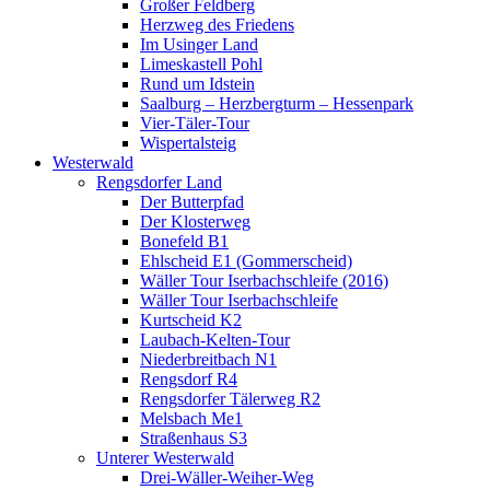
Großer Feldberg
Herzweg des Friedens
Im Usinger Land
Limeskastell Pohl
Rund um Idstein
Saalburg – Herzbergturm – Hessenpark
Vier-Täler-Tour
Wispertalsteig
Westerwald
Rengsdorfer Land
Der Butterpfad
Der Klosterweg
Bonefeld B1
Ehlscheid E1 (Gommerscheid)
Wäller Tour Iserbachschleife (2016)
Wäller Tour Iserbachschleife
Kurtscheid K2
Laubach-Kelten-Tour
Niederbreitbach N1
Rengsdorf R4
Rengsdorfer Tälerweg R2
Melsbach Me1
Straßenhaus S3
Unterer Westerwald
Drei-Wäller-Weiher-Weg