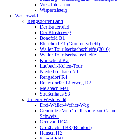
Vier-Täler-Tour
Wispertalsteig
Westerwald
Rengsdorfer Land
Der Butterpfad
Der Klosterweg
Bonefeld B1
Ehlscheid E1 (Gommerscheid)
Wäller Tour Iserbachschleife (2016)
Wäller Tour Iserbachschleife
Kurtscheid K2
Laubach-Kelten-Tour
Niederbreitbach N1
Rengsdorf R4
Rengsdorfer Tälerweg R2
Melsbach Me1
Straßenhaus S3
Unterer Westerwald
Drei-Wäller-Weiher-Weg
Georoute »Vom Teufelsberg zur Caaner
Schweiz«
Grenzau HG4
Großbachtal B3 (Bendorf)
Hausen H2
Nauort RB1