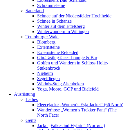
Elbresidenz Bad Schandau
Schrammsteine
Sauerland
Schnee auf der Niedersfelder Hochheide
Schnee in Schanze
Winter auf dem Ettelsberg
Winterwandern in Willingen
Teutoburger Wald
Blomberg
Externsteine
Externsteine Reloaded
Gin-Tasting faces Lounge & Bar
Golfen und Wandern in Schloss Holte-
Stukenbrock
Nieheim
Segelfliegen
Wildnis-Steig Altenbeken
Yoga, Moore, GOP und Bielefeld
Ausrüstung
Ladies
Fleecejacke „Women‘s Esja Jacket“ (66 North)
Wanderhose „Women’s Trekker Pant“ (The
North Face)
Gents
Jacke „Falkestind Hybrid“ (Norrøna)