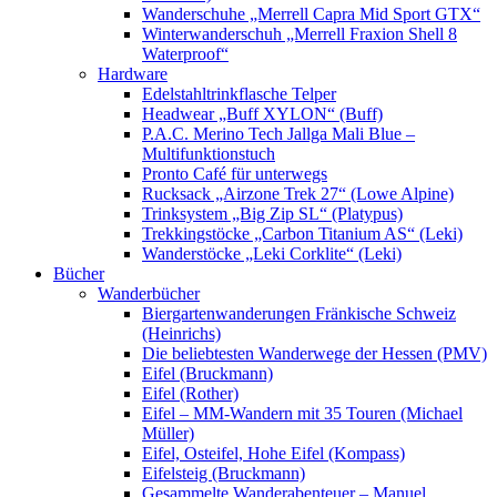
Wanderschuhe „Merrell Capra Mid Sport GTX“
Winterwanderschuh „Merrell Fraxion Shell 8
Waterproof“
Hardware
Edelstahltrinkflasche Telper
Headwear „Buff XYLON“ (Buff)
P.A.C. Merino Tech Jallga Mali Blue –
Multifunktionstuch
Pronto Café für unterwegs
Rucksack „Airzone Trek 27“ (Lowe Alpine)
Trinksystem „Big Zip SL“ (Platypus)
Trekkingstöcke „Carbon Titanium AS“ (Leki)
Wanderstöcke „Leki Corklite“ (Leki)
Bücher
Wanderbücher
Biergartenwanderungen Fränkische Schweiz
(Heinrichs)
Die beliebtesten Wanderwege der Hessen (PMV)
Eifel (Bruckmann)
Eifel (Rother)
Eifel – MM-Wandern mit 35 Touren (Michael
Müller)
Eifel, Osteifel, Hohe Eifel (Kompass)
Eifelsteig (Bruckmann)
Gesammelte Wanderabenteuer – Manuel