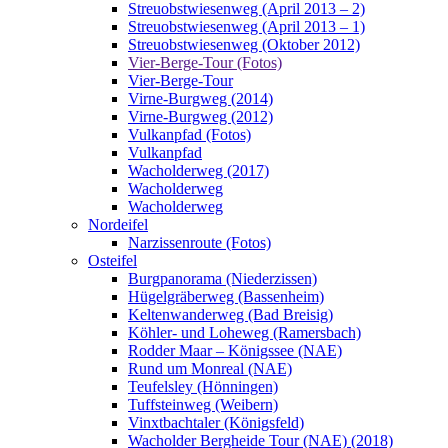
Streuobstwiesenweg (April 2013 – 2)
Streuobstwiesenweg (April 2013 – 1)
Streuobstwiesenweg (Oktober 2012)
Vier-Berge-Tour (Fotos)
Vier-Berge-Tour
Virne-Burgweg (2014)
Virne-Burgweg (2012)
Vulkanpfad (Fotos)
Vulkanpfad
Wacholderweg (2017)
Wacholderweg
Wacholderweg
Nordeifel
Narzissenroute (Fotos)
Osteifel
Burgpanorama (Niederzissen)
Hügelgräberweg (Bassenheim)
Keltenwanderweg (Bad Breisig)
Köhler- und Loheweg (Ramersbach)
Rodder Maar – Königssee (NAE)
Rund um Monreal (NAE)
Teufelsley (Hönningen)
Tuffsteinweg (Weibern)
Vinxtbachtaler (Königsfeld)
Wacholder Bergheide Tour (NAE) (2018)