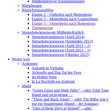
Wildkräuterweg Assmannshausen
Rheinhessen
RheinTerrassenWeg
Etappe 2 – Osthofen nach Mettenheim
Etappe 3 – Mettenheim nach Guntersblum
Etappe 5 – Oppenheim nach Bodenheim
Themenwege
Streuobstwiesenwege Mülheim-Kärlich
Streuobstwiesenweg (April 2014)
Streuobstwiesenweg (September 2013)
Streuobstwiesenweg (April 2013 – 2)
Streuobstwiesenweg (April 2013 – 1)
Streuobstwiesenweg (Oktober 2012)
Weiter weg
Ardennen
Ankunft in Vielsalm
Achouffe und Das Tal der Feen
Im Hohen Venn
In La Rochelle-en-Ardenne
Irland
“Green Grass and High Tides” – oder: Fünf Tage
Irland sind nicht genug …
“There and Back Again” – oder: Für Bilbo wär’s
nur ein Spaziergang (Irland – der Sonntag)
“One of those Days in Ireland” – oder: